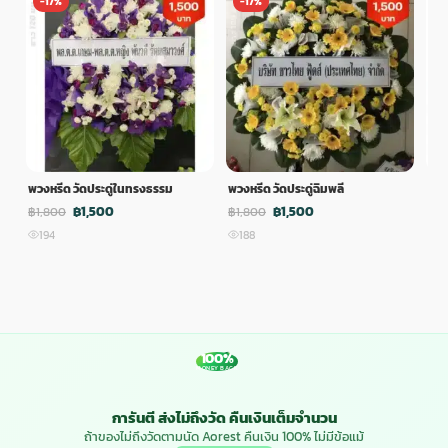
-17%
-17%
-
พวงหรีด วัดประดู่ในทรงธรรม
พวงหรีด วัดประดู่ฉิมพลี
พวง
฿1,500
฿1,500
฿1,800
฿1,800
฿1,
194
188
1
100%
MONEY BACK
การันตี ส่งไม่ถึงวัด คืนเงินเต็มจำนวน
ถ้าของไม่ถึงวัดตามนัด Aorest คืนเงิน 100% ไม่มีข้อแม้