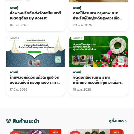
ความรู้
ความรู้
สั่งพวงหรีดจัดส่งวัดเสมียนนารี
ดอกไม้งานศพ กรุงเทพ VIP
เขตจตุจักร By Aorest
สำหรับผู้ใหญ่ระดับสูงควรเลือก
แบบไหน
16 เม.ย. 2026
20 พ.ค. 2026
ความรู้
ความรู้
ร้านพวงหรีดวัดแก้วไพฑูรย์ จัด
จัดดอกไม้งานศพ ราคา
ส่งด่วนถึงที่ ครบทุกแบบ ราคา
แพ็คเกจ ครบเซ็ท คุ้มกว่าเลือกที
ชัดเจน
ละชิ้นไหม
17 มิ.ย. 2026
19 พ.ค. 2026
🌸 สินค้าแนะนำ
ดูทั้งหมด