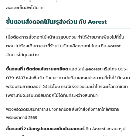
ส่งและเซ็ตอัพได้มาก
ขั้นตอนสั่งดอกไม้เมรุส่งด่วน กับ Aorest
เมื่อต้องการสั่งดอกไม้หน้าเมรุแบบด่วน ทำได้ง่ายมากเพียงไม่กี่ขั้น
ตอน ไม่ต้องเดินทางมาที่ร้าน ไม่ต้องเลือกดอกไม้เอง ทีม Aorest
จัดการให้ทุกอย่าง
ขั้นตอนที่ 1 ติดต่อแจ้งรายละเอียด
แอดไลน์ @aorest หรือโทร 095-
079-6187 แจ้งชื่อวัด วันเวลาฌาปนกิจ และงบประมาณที่ตั้งไว้ ทีมงาน
พร้อมรับสายตลอด 24 ชั่วโมง กรณีเร่งด่วนแนะนำโทรจะเร็วกว่าแชท
เพราะทีมจะเริ่มเตรียมดอกไม้ได้ทันทีระหว่างสนทนา
พวงหรีดวัดอมรินทราราม บางกอกน้อย สั่งเช้าส่งถึงศาลาใกล้ศิริราช
พร้อมราคาปี 2569
ขั้นตอนที่ 2 เลือกรูปแบบและยืนยันออเดอร์
ทีม Aorest จะเสนอรูป