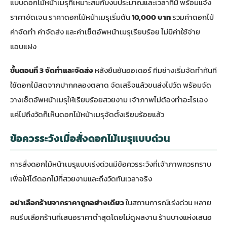
แบบดอกไม้หน้าเมรุที่เหมาะสมกับงบประมาณและเวลาที่มี พร้อมแจ้ง
ราคาชัดเจน ราคาดอกไม้หน้าเมรุเริ่มต้น
10,000 บาท
รวมค่าดอกไม้
ค่าจัดทำ ค่าจัดส่ง และค่าเซ็ตอัพหน้าเมรุเรียบร้อย ไม่มีค่าใช้จ่าย
แอบแฝง
ขั้นตอนที่ 3 จัดทำและจัดส่ง
หลังยืนยันออเดอร์ ทีมช่างเริ่มจัดทำทันที
ใช้ดอกไม้สดจากปากคลองตลาด จัดเสร็จแล้วขนส่งไปวัด พร้อมจัด
วางเซ็ตอัพหน้าเมรุให้เรียบร้อยสวยงาม เจ้าภาพไม่ต้องทำอะไรเอง
แค่ไปถึงวัดก็เห็นดอกไม้หน้าเมรุจัดตั้งเรียบร้อยแล้ว
ข้อควรระวังเมื่อสั่งดอกไม้เมรุแบบด่วน
การสั่งดอกไม้หน้าเมรุแบบเร่งด่วนมีข้อควรระวังที่เจ้าภาพควรทราบ
เพื่อให้ได้ดอกไม้ที่สวยงามและถึงวัดทันเวลาจริง
อย่าเลือกร้านจากราคาถูกอย่างเดียว
ในสถานการณ์เร่งด่วน หลาย
คนรีบเลือกร้านที่เสนอราคาต่ำสุดโดยไม่ดูผลงาน ร้านบางแห่งเสนอ