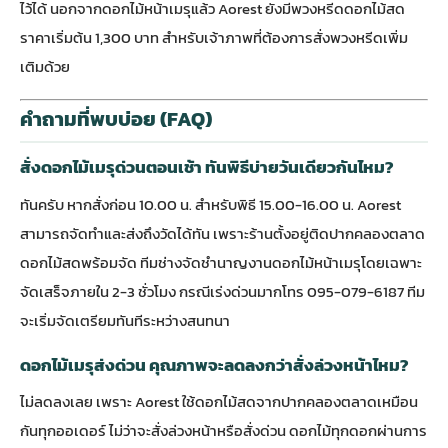
ไว้ได้ นอกจากดอกไม้หน้าเมรุแล้ว Aorest ยังมี
พวงหรีดดอกไม้สด
ราคาเริ่มต้น 1,300 บาท สำหรับเจ้าภาพที่ต้องการสั่งพวงหรีดเพิ่ม
เติมด้วย
คำถามที่พบบ่อย (FAQ)
สั่งดอกไม้เมรุด่วนตอนเช้า ทันพิธีบ่ายวันเดียวกันไหม?
ทันครับ หากสั่งก่อน 10.00 น. สำหรับพิธี 15.00-16.00 น. Aorest
สามารถจัดทำและส่งถึงวัดได้ทัน เพราะร้านตั้งอยู่ติดปากคลองตลาด
ดอกไม้สดพร้อมจัด ทีมช่างจัดชำนาญงานดอกไม้หน้าเมรุโดยเฉพาะ
จัดเสร็จภายใน 2-3 ชั่วโมง กรณีเร่งด่วนมากโทร 095-079-6187 ทีม
จะเริ่มจัดเตรียมทันทีระหว่างสนทนา
ดอกไม้เมรุส่งด่วน คุณภาพจะลดลงกว่าสั่งล่วงหน้าไหม?
ไม่ลดลงเลย เพราะ Aorest ใช้ดอกไม้สดจากปากคลองตลาดเหมือน
กันทุกออเดอร์ ไม่ว่าจะสั่งล่วงหน้าหรือสั่งด่วน ดอกไม้ทุกดอกผ่านการ