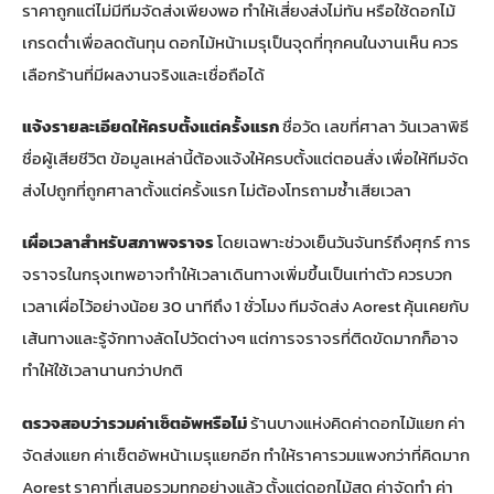
ราคาถูกแต่ไม่มีทีมจัดส่งเพียงพอ ทำให้เสี่ยงส่งไม่ทัน หรือใช้ดอกไม้
เกรดต่ำเพื่อลดต้นทุน ดอกไม้หน้าเมรุเป็นจุดที่ทุกคนในงานเห็น ควร
เลือกร้านที่มีผลงานจริงและเชื่อถือได้
แจ้งรายละเอียดให้ครบตั้งแต่ครั้งแรก
ชื่อวัด เลขที่ศาลา วันเวลาพิธี
ชื่อผู้เสียชีวิต ข้อมูลเหล่านี้ต้องแจ้งให้ครบตั้งแต่ตอนสั่ง เพื่อให้ทีมจัด
ส่งไปถูกที่ถูกศาลาตั้งแต่ครั้งแรก ไม่ต้องโทรถามซ้ำเสียเวลา
เผื่อเวลาสำหรับสภาพจราจร
โดยเฉพาะช่วงเย็นวันจันทร์ถึงศุกร์ การ
จราจรในกรุงเทพอาจทำให้เวลาเดินทางเพิ่มขึ้นเป็นเท่าตัว ควรบวก
เวลาเผื่อไว้อย่างน้อย 30 นาทีถึง 1 ชั่วโมง ทีมจัดส่ง Aorest คุ้นเคยกับ
เส้นทางและรู้จักทางลัดไปวัดต่างๆ แต่การจราจรที่ติดขัดมากก็อาจ
ทำให้ใช้เวลานานกว่าปกติ
ตรวจสอบว่ารวมค่าเซ็ตอัพหรือไม่
ร้านบางแห่งคิดค่าดอกไม้แยก ค่า
จัดส่งแยก ค่าเซ็ตอัพหน้าเมรุแยกอีก ทำให้ราคารวมแพงกว่าที่คิดมาก
Aorest ราคาที่เสนอรวมทุกอย่างแล้ว ตั้งแต่ดอกไม้สด ค่าจัดทำ ค่า