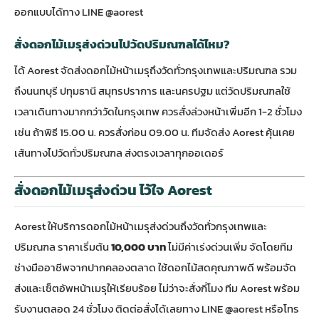
ออกแบบได้ทาง LINE @aorest
สั่งดอกไม้เมรุส่งด่วนไปวัดปริมณฑลได้ไหม?
ได้ Aorest จัดส่งดอกไม้หน้าเมรุถึงวัดทั่วกรุงเทพและปริมณฑล รวม
ถึงนนทบุรี ปทุมธานี สมุทรปราการ และนครปฐม แต่วัดปริมณฑลใช้
เวลาเดินทางมากกว่าวัดในกรุงเทพ ควรสั่งล่วงหน้าเพิ่มอีก 1-2 ชั่วโมง
เช่น ถ้าพิธี 15.00 น. ควรสั่งก่อน 09.00 น. ทีมจัดส่ง Aorest คุ้นเคย
เส้นทางไปวัดทั่วปริมณฑล ส่งตรงเวลาทุกออเดอร์
สั่งดอกไม้เมรุส่งด่วน ไว้ใจ Aorest
Aorest ให้
บริการดอกไม้หน้าเมรุส่งด่วน
ถึงวัดทั่วกรุงเทพและ
ปริมณฑล ราคาเริ่มต้น
10,000 บาท
ไม่มีค่าเร่งด่วนเพิ่ม จัดโดยทีม
ช่างมืออาชีพจากปากคลองตลาด ใช้ดอกไม้สดคุณภาพดี พร้อมจัด
ส่งและเซ็ตอัพหน้าเมรุให้เรียบร้อย ไม่ว่าจะสั่งกี่โมง ทีม Aorest พร้อม
รับงานตลอด 24 ชั่วโมง ติดต่อสั่งได้เลยทาง LINE
@aorest
หรือโทร