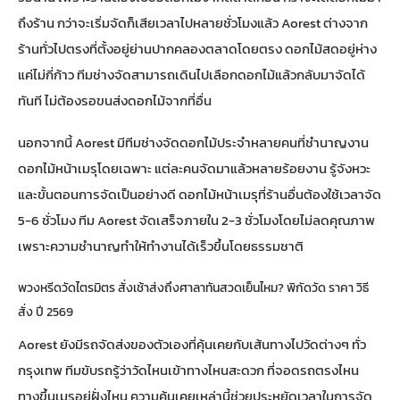
ถึงร้าน กว่าจะเริ่มจัดก็เสียเวลาไปหลายชั่วโมงแล้ว Aorest ต่างจาก
ร้านทั่วไปตรงที่ตั้งอยู่ย่านปากคลองตลาดโดยตรง ดอกไม้สดอยู่ห่าง
แค่ไม่กี่ก้าว ทีมช่างจัดสามารถเดินไปเลือกดอกไม้แล้วกลับมาจัดได้
ทันที ไม่ต้องรอขนส่งดอกไม้จากที่อื่น
นอกจากนี้ Aorest มีทีมช่างจัดดอกไม้ประจำหลายคนที่ชำนาญงาน
ดอกไม้หน้าเมรุโดยเฉพาะ แต่ละคนจัดมาแล้วหลายร้อยงาน รู้จังหวะ
และขั้นตอนการจัดเป็นอย่างดี ดอกไม้หน้าเมรุที่ร้านอื่นต้องใช้เวลาจัด
5-6 ชั่วโมง ทีม Aorest จัดเสร็จภายใน 2-3 ชั่วโมงโดยไม่ลดคุณภาพ
เพราะความชำนาญทำให้ทำงานได้เร็วขึ้นโดยธรรมชาติ
พวงหรีดวัดไตรมิตร สั่งเช้าส่งถึงศาลาทันสวดเย็นไหม? พิกัดวัด ราคา วิธี
สั่ง ปี 2569
Aorest ยังมีรถจัดส่งของตัวเองที่คุ้นเคยกับเส้นทางไปวัดต่างๆ ทั่ว
กรุงเทพ ทีมขับรถรู้ว่าวัดไหนเข้าทางไหนสะดวก ที่จอดรถตรงไหน
ทางขึ้นเมรุอยู่ฝั่งไหน ความคุ้นเคยเหล่านี้ช่วยประหยัดเวลาในการจัด