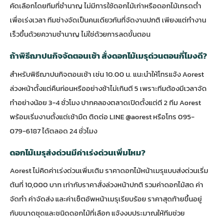
คัดเลือกโดยทีมที่ชำนาญ ไม่มีการใช้ดอกไม้เก่าหรือดอกไม้เกรดต่ำ
เพื่อเร่งเวลา ทีมช่างจัดเป็นคนเดียวกันที่จัดงานปกติ เพียงแต่ทำงาน
เร็วขึ้นด้วยความชำนาญ ไม่ใช่ด้วยการลดขั้นตอน
ถ้าพิธีฌาปนกิจจัดตอนเช้า สั่งดอกไม้เมรุด่วนตอนกี่โมงดี?
สำหรับพิธีฌาปนกิจตอนเช้า เช่น 10.00 น. แนะนำให้โทรแจ้ง Aorest
ล่วงหน้าตั้งแต่คืนก่อนหรืออย่างช้าไม่เกินตี 5 เพราะทีมต้องมีเวลาจัด
ทำอย่างน้อย 3-4 ชั่วโมง ปากคลองตลาดเปิดตั้งแต่ตี 2 ทีม Aorest
พร้อมเริ่มงานตั้งแต่เช้ามืด ติดต่อ LINE @aorest หรือโทร 095-
079-6187 ได้ตลอด 24 ชั่วโมง
ดอกไม้เมรุส่งด่วนมีค่าเร่งด่วนเพิ่มไหม?
Aorest ไม่คิดค่าเร่งด่วนเพิ่มเติม ราคาดอกไม้หน้าเมรุแบบส่งด่วนเริ่ม
ต้นที่ 10,000 บาท เท่ากับราคาสั่งล่วงหน้าปกติ รวมค่าดอกไม้สด ค่า
จัดทำ ค่าจัดส่ง และค่าเซ็ตอัพหน้าเมรุเรียบร้อย ราคาสุดท้ายขึ้นอยู่
กับขนาดชุดและชนิดดอกไม้ที่เลือก แจ้งงบประมาณให้ทีมช่วย