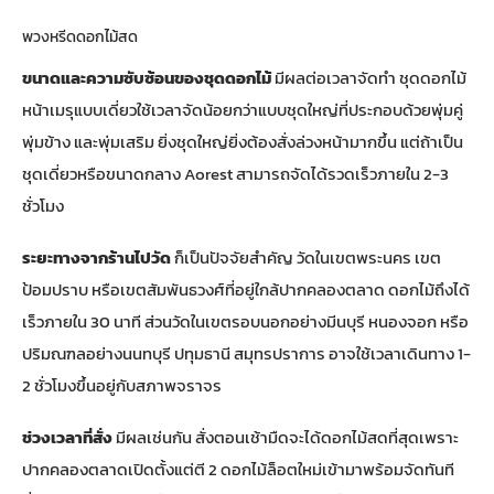
พวงหรีดดอกไม้สด
ขนาดและความซับซ้อนของชุดดอกไม้
มีผลต่อเวลาจัดทำ ชุดดอกไม้
หน้าเมรุแบบเดี่ยวใช้เวลาจัดน้อยกว่าแบบชุดใหญ่ที่ประกอบด้วยพุ่มคู่
พุ่มข้าง และพุ่มเสริม ยิ่งชุดใหญ่ยิ่งต้องสั่งล่วงหน้ามากขึ้น แต่ถ้าเป็น
ชุดเดี่ยวหรือขนาดกลาง Aorest สามารถจัดได้รวดเร็วภายใน 2-3
ชั่วโมง
ระยะทางจากร้านไปวัด
ก็เป็นปัจจัยสำคัญ วัดในเขตพระนคร เขต
ป้อมปราบ หรือเขตสัมพันธวงศ์ที่อยู่ใกล้ปากคลองตลาด ดอกไม้ถึงได้
เร็วภายใน 30 นาที ส่วนวัดในเขตรอบนอกอย่างมีนบุรี หนองจอก หรือ
ปริมณฑลอย่างนนทบุรี ปทุมธานี สมุทรปราการ อาจใช้เวลาเดินทาง 1-
2 ชั่วโมงขึ้นอยู่กับสภาพจราจร
ช่วงเวลาที่สั่ง
มีผลเช่นกัน สั่งตอนเช้ามืดจะได้ดอกไม้สดที่สุดเพราะ
ปากคลองตลาดเปิดตั้งแต่ตี 2 ดอกไม้ล็อตใหม่เข้ามาพร้อมจัดทันที