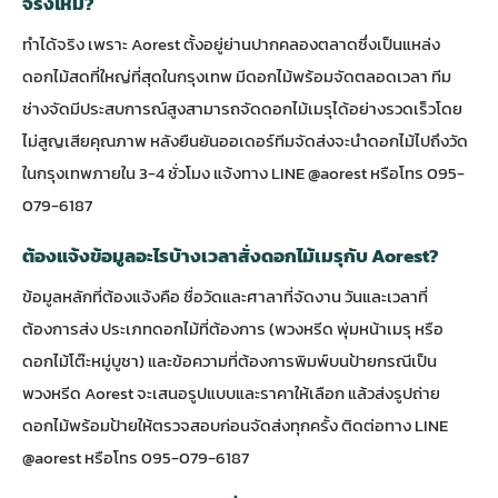
จริงไหม?
ทำได้จริง เพราะ Aorest ตั้งอยู่ย่านปากคลองตลาดซึ่งเป็นแหล่ง
ดอกไม้สดที่ใหญ่ที่สุดในกรุงเทพ มีดอกไม้พร้อมจัดตลอดเวลา ทีม
ช่างจัดมีประสบการณ์สูงสามารถจัดดอกไม้เมรุได้อย่างรวดเร็วโดย
ไม่สูญเสียคุณภาพ หลังยืนยันออเดอร์ทีมจัดส่งจะนำดอกไม้ไปถึงวัด
ในกรุงเทพภายใน 3-4 ชั่วโมง แจ้งทาง LINE @aorest หรือโทร 095-
079-6187
ต้องแจ้งข้อมูลอะไรบ้างเวลาสั่งดอกไม้เมรุกับ Aorest?
ข้อมูลหลักที่ต้องแจ้งคือ ชื่อวัดและศาลาที่จัดงาน วันและเวลาที่
ต้องการส่ง ประเภทดอกไม้ที่ต้องการ (พวงหรีด พุ่มหน้าเมรุ หรือ
ดอกไม้โต๊ะหมู่บูชา) และข้อความที่ต้องการพิมพ์บนป้ายกรณีเป็น
พวงหรีด Aorest จะเสนอรูปแบบและราคาให้เลือก แล้วส่งรูปถ่าย
ดอกไม้พร้อมป้ายให้ตรวจสอบก่อนจัดส่งทุกครั้ง ติดต่อทาง LINE
@aorest หรือโทร 095-079-6187