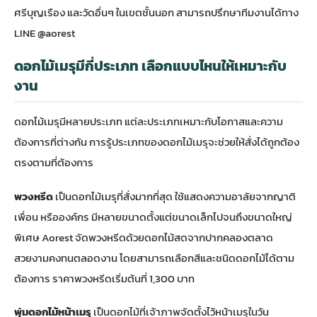
ศรีบุญเรือง และวัดอื่นๆ ในเขตชั้นนอก สามารถปรึกษาทีมงานได้ทาง
LINE @aorest
ดอกไม้เมรุมีกี่ประเภท เลือกแบบไหนให้เหมาะกับ
งาน
ดอกไม้เมรุมีหลายประเภท แต่ละประเภทเหมาะกับโอกาสและความ
ต้องการที่ต่างกัน การรู้ประเภทของดอกไม้เมรุจะช่วยให้สั่งได้ถูกต้อง
ตรงตามที่ต้องการ
พวงหรีด
เป็นดอกไม้เมรุที่สั่งมากที่สุด ใช้แสดงความอาลัยจากญาติ
เพื่อน หรือองค์กร มีหลายขนาดตั้งแต่ขนาดเล็กไปจนถึงขนาดใหญ่
พิเศษ Aorest จัดพวงหรีดด้วยดอกไม้สดจากปากคลองตลาด
สวยงามคงทนตลอดงาน โดยสามารถเลือกสีและชนิดดอกไม้ได้ตาม
ต้องการ ราคาพวงหรีดเริ่มต้นที่ 1,300 บาท
พุ่มดอกไม้หน้าเมรุ
เป็นดอกไม้ที่เจ้าภาพจัดตั้งไว้หน้าเมรุในวัน