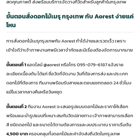
สดคุณภาพดี ส่งพร้อมบริการจัดวางที่วัดสำหรับลูกค้าในกรุงเทพ
ขั้นตอนสั่งดอกไม้เมรุ กรุงเทพ กับ Aorest ง่ายแค่
ไหน
การสั่ง
ดอกไม้เมรุกรุงเทพ
กับ Aorest ทำได้ง่ายและรวดเร็ว เพราะ
เข้าใจดีว่าเจ้าภาพงานศพมีเวลาจำกัดและมีเรื่องต้องจัดการมากมาย
ขั้นตอนที่ 1
แอดไลน์ @aorest หรือโทร 095-079-6187 แจ้งราย
ละเอียดเบื้องต้น ได้แก่ ชื่อวัดที่จัดงาน วันที่ต้องการส่ง และประเภท
ดอกไม้ที่ต้องการ ทีมงานพร้อมรับสายและตอบแชทตลอด 24 ชั่วโมง
แม้ในเวลากลางคืนหรือวันหยุด
ขั้นตอนที่ 2
ทีมงาน Aorest จะเสนอรูปแบบดอกไม้และราคาให้เลือก
พร้อมแนะนำรูปแบบที่เหมาะสมกับวัดปลายทาง เจ้าภาพสามารถเลือก
สี ชนิดดอกไม้ และขนาดได้ตามต้องการและงบประมาณ ราคาเริ่มต้น
4,500 บาท
ครอบคลุมทั้งดอกไม้และค่าจัดส่งถึงวัดในกรุงเทพ