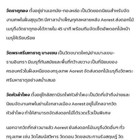
วัดธาตุทอง
ตั้งอยู่ย่านเอกมัย-ทองหล่อ เป็นวัดยอดนิยมสำหรับจัด
งานศพในฝั่งสุขุมวิท มี
ศาลาบำเพ็ญกุศลหลายหลัง
Aorest ส่งดอกไม้
เมรุถึงวัดธาตุทองได้ภายใน 45 นาที พร้อมทีมจัดเซ็ตอัพดอกไม้หน้า
เมรุให้เรียบร้อย
วัดพระศรีมหาธาตุ บางเขน
เป็นวัดขนาดใหญ่ย่านบางเขน-
รามอินทรา มีเมรุที่ทันสมัยและพื้นที่กว้างขวาง เป็นที่นิยมของ
ครอบครัวในฝั่งเหนือของกรุงเทพ Aorest จัดส่งดอกไม้เมรุถึงวัดพระ
ศรีมหาธาตุอย่างสม่ำเสมอ
วัดหัวลำโพง
ตั้งอยู่ใกล้สถานีรถไฟหัวลำโพง เป็นวัดที่เข้าถึงง่ายและ
นิยมจัดงานศพในย่านใจกลางเมือง Aorest อยู่ไม่ไกลจากวัด
หัวลำโพง ทำให้สามารถจัดส่งดอกไม้ได้รวดเร็วเป็นพิเศษ
นอกจากวัดที่กล่าวมาแล้ว Aorest ยังส่ง
ดอกไม้เมรุ
ถึงวัดอื่นๆ ทั่ว
กรุงเทพ เช่น วัดโสมนัสวิหาร วัดดอน วัดชลประทานรังสฤษฎ์ วัด