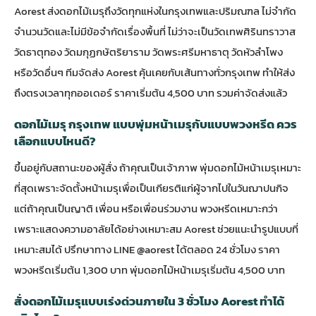
Aorest ส่งดอกไม้เมรุถึงวัดทุกแห่งในกรุงเทพและปริมณฑล ไม่จำกัด
จำนวนวัดและไม่มีข้อจำกัดเรื่องพื้นที่ ไม่ว่าจะเป็นวัดเทพศิรินทราวาส
วัดธาตุทอง วัดมกุฏกษัตริยาราม วัดพระศรีมหาธาตุ วัดหัวลำโพง
หรือวัดอื่นๆ ทีมจัดส่ง Aorest คุ้นเคยกับเส้นทางทั่วกรุงเทพ ทำให้ส่ง
ถึงตรงเวลาทุกออเดอร์ ราคาเริ่มต้น 4,500 บาท รวมค่าจัดส่งแล้ว
ดอกไม้เมรุ กรุงเทพ แบบพุ่มหน้าเมรุกับแบบพวงหรีด ควร
เลือกแบบไหนดี?
ขึ้นอยู่กับสถานะของผู้สั่ง ถ้าคุณเป็นเจ้าภาพ พุ่มดอกไม้หน้าเมรุเหมาะ
ที่สุดเพราะจัดตั้งหน้าเมรุเพื่อเป็นเกียรติแก่ผู้จากไปในวันฌาปนกิจ
แต่ถ้าคุณเป็นญาติ เพื่อน หรือเพื่อนร่วมงาน พวงหรีดเหมาะกว่า
เพราะแสดงความอาลัยได้อย่างเหมาะสม Aorest ช่วยแนะนำรูปแบบที่
เหมาะสมได้ ปรึกษาทาง LINE @aorest ได้ตลอด 24 ชั่วโมง ราคา
พวงหรีดเริ่มต้น 1,300 บาท พุ่มดอกไม้หน้าเมรุเริ่มต้น 4,500 บาท
สั่งดอกไม้เมรุแบบเร่งด่วนภายใน 3 ชั่วโมง Aorest ทำได้