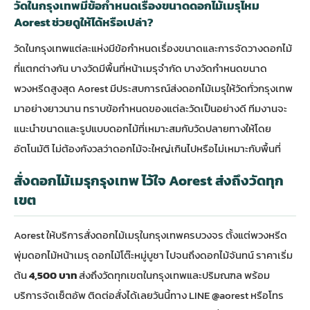
วัดในกรุงเทพมีข้อกำหนดเรื่องขนาดดอกไม้เมรุไหม
Aorest ช่วยดูให้ได้หรือเปล่า?
วัดในกรุงเทพแต่ละแห่งมีข้อกำหนดเรื่องขนาดและการจัดวางดอกไม้
ที่แตกต่างกัน บางวัดมีพื้นที่หน้าเมรุจำกัด บางวัดกำหนดขนาด
พวงหรีดสูงสุด Aorest มีประสบการณ์ส่งดอกไม้เมรุให้วัดทั่วกรุงเทพ
มาอย่างยาวนาน ทราบข้อกำหนดของแต่ละวัดเป็นอย่างดี ทีมงานจะ
แนะนำขนาดและรูปแบบดอกไม้ที่เหมาะสมกับวัดปลายทางให้โดย
อัตโนมัติ ไม่ต้องกังวลว่าดอกไม้จะใหญ่เกินไปหรือไม่เหมาะกับพื้นที่
สั่งดอกไม้เมรุกรุงเทพ ไว้ใจ Aorest ส่งถึงวัดทุก
เขต
Aorest ให้บริการ
สั่งดอกไม้เมรุในกรุงเทพ
ครบวงจร ตั้งแต่พวงหรีด
พุ่มดอกไม้หน้าเมรุ ดอกไม้โต๊ะหมู่บูชา ไปจนถึงดอกไม้จันทน์ ราคาเริ่ม
ต้น
4,500 บาท
ส่งถึงวัดทุกเขตในกรุงเทพและปริมณฑล พร้อม
บริการจัดเซ็ตอัพ ติดต่อสั่งได้เลยวันนี้ทาง LINE @aorest หรือโทร