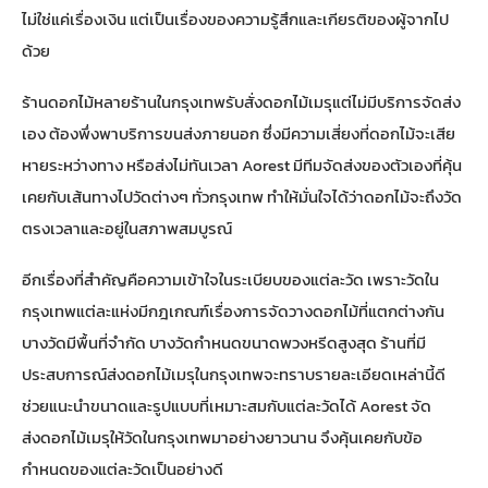
ไม่ใช่แค่เรื่องเงิน แต่เป็นเรื่องของความรู้สึกและเกียรติของผู้จากไป
ด้วย
ร้านดอกไม้หลายร้านในกรุงเทพรับสั่งดอกไม้เมรุแต่ไม่มีบริการจัดส่ง
เอง ต้องพึ่งพาบริการขนส่งภายนอก ซึ่งมีความเสี่ยงที่ดอกไม้จะเสีย
หายระหว่างทาง หรือส่งไม่ทันเวลา Aorest มีทีมจัดส่งของตัวเองที่คุ้น
เคยกับเส้นทางไปวัดต่างๆ ทั่วกรุงเทพ ทำให้มั่นใจได้ว่าดอกไม้จะถึงวัด
ตรงเวลาและอยู่ในสภาพสมบูรณ์
อีกเรื่องที่สำคัญคือความเข้าใจในระเบียบของแต่ละวัด เพราะวัดใน
กรุงเทพแต่ละแห่งมีกฎเกณฑ์เรื่องการจัดวางดอกไม้ที่แตกต่างกัน
บางวัดมีพื้นที่จำกัด บางวัดกำหนดขนาดพวงหรีดสูงสุด ร้านที่มี
ประสบการณ์ส่งดอกไม้เมรุในกรุงเทพจะทราบรายละเอียดเหล่านี้ดี
ช่วยแนะนำขนาดและรูปแบบที่เหมาะสมกับแต่ละวัดได้ Aorest จัด
ส่งดอกไม้เมรุให้วัดในกรุงเทพมาอย่างยาวนาน จึงคุ้นเคยกับข้อ
กำหนดของแต่ละวัดเป็นอย่างดี