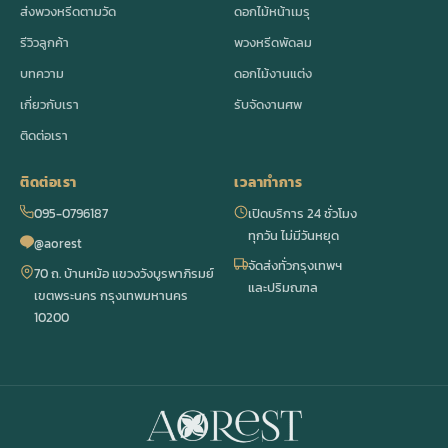
ส่งพวงหรีดตามวัด
ดอกไม้หน้าเมรุ
รีวิวลูกค้า
พวงหรีดพัดลม
บทความ
ดอกไม้งานแต่ง
เกี่ยวกับเรา
รับจัดงานศพ
ติดต่อเรา
ติดต่อเรา
เวลาทำการ
095-0796187
เปิดบริการ 24 ชั่วโมง
ทุกวัน ไม่มีวันหยุด
@aorest
จัดส่งทั่วกรุงเทพฯ
70 ถ. บ้านหม้อ แขวงวังบูรพาภิรมย์
และปริมณฑล
เขตพระนคร กรุงเทพมหานคร
10200