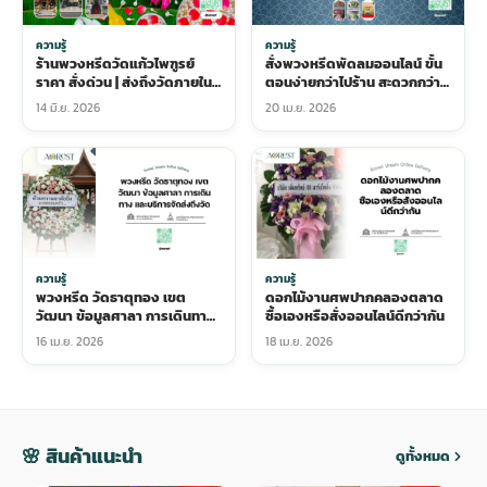
ความรู้
ความรู้
ร้านพวงหรีดวัดแก้วไพฑูรย์
สั่งพวงหรีดพัดลมออนไลน์ ขั้น
ราคา สั่งด่วน | ส่งถึงวัดภายใน
ตอนง่ายกว่าไปร้าน สะดวกกว่า
2 ชั่วโมง บริการ 24 ชม
จริงไหม
14 มิ.ย. 2026
20 เม.ย. 2026
ความรู้
ความรู้
พวงหรีด วัดธาตุทอง เขต
ดอกไม้งานศพปากคลองตลาด
วัฒนา ข้อมูลศาลา การเดินทาง
ซื้อเองหรือสั่งออนไลน์ดีกว่ากัน
และบริการจัดส่งถึงวัด
16 เม.ย. 2026
18 เม.ย. 2026
🌸 สินค้าแนะนำ
ดูทั้งหมด