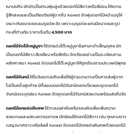
ฌาปนกิจ มักจัดเป็นทรงพุ่มสูงด้วยดอกไม้สีขาวหรือสีอ่อน ให้ความ
รู้สึกสงบและเป็นเกียรติแก่ผู้จากไป Aorest จัดพุ่มดอกไม้หน้าเมรุให้
เหมาะกับขนาดของเมรุแต่ละวัด เพราะเมรุแต่ละแห่งมีขนาดและรูป
ทรงที่ต่างกัน ราคาเริ่มต้น
4,500 บาท
ดอกไม้จัดโต๊ะหมู่บูชา
ใช้ตกแต่งโต๊ะหมู่บูชาในศาลาบำเพ็ญกุศล มัก
เป็นดอกไม้สีขาว สีเหลือง หรือสีครีม จัดเรียงอย่างเป็นระเบียบตาม
หลักศาสนา Aorest จัดดอกไม้โต๊ะหมู่บูชาให้ถูกต้องตามประเพณีพุทธ
ดอกไม้จันทน์
ใช้ในวันฌาปนกิจเพื่อให้ผู้ร่วมงานวางเป็นการส่งผู้จาก
ไปเป็นครั้งสุดท้าย มีทั้งแบบดอกไม้จันทน์ดอกเดี่ยวและชุดดอกไม้
จันทน์บรรจุกล่อง Aorest จัดชุดดอกไม้จันทน์สวยงามพร้อมส่งถึงวัด
ดอกไม้ตกแต่งหีบศพ
ใช้วางบนฝาหีบหรือรอบหีบเพื่อเพิ่มความ
สวยงามและแสดงความเคารพ มักนิยมใช้ดอกไม้สีขาว เช่น กุหลาบขาว
เบญจมาศขาว หรือลิลลี่ Aorest จัดดอกไม้ตกแต่งหีบศพด้วยดอกไม้