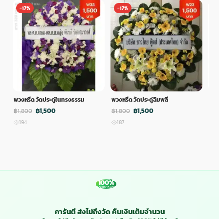
-17%
-17%
-
พวงหรีด วัดประดู่ในทรงธรรม
พวงหรีด วัดประดู่ฉิมพลี
พวง
฿1,500
฿1,500
฿1,800
฿1,800
฿1,
194
187
1
100%
MONEY BACK
การันตี ส่งไม่ถึงวัด คืนเงินเต็มจำนวน