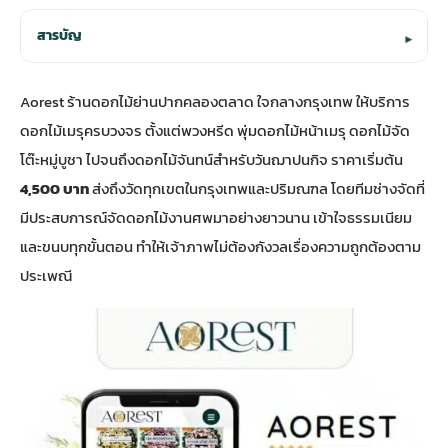
สารบัญ
▾
Aorest ร้านดอกไม้ย่านปากคลองตลาด ใจกลางกรุงเทพ ให้บริการ
ดอกไม้เมรุ
ครบวงจร ตั้งแต่พวงหรีด พุ่มดอกไม้หน้าเมรุ ดอกไม้จัด
โต๊ะหมู่บูชา ไปจนถึงดอกไม้จันทน์สำหรับวันฌาปนกิจ ราคาเริ่มต้น
4,500 บาท
ส่งถึงวัดทุกเขตในกรุงเทพและปริมณฑล โดยทีมช่างจัดที่
มีประสบการณ์จัดดอกไม้งานศพมาอย่างยาวนาน เข้าใจธรรมเนียม
และขนบทุกขั้นตอน ทำให้เจ้าภาพไม่ต้องกังวลเรื่องความถูกต้องตาม
ประเพณี