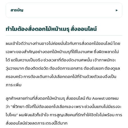
สารบัญ
▾
ทำไมต้องสั่งดอกไม้หน้าเมรุ สั่งออนไลน์
ผมเข้าใจดีว่าบางท่านอาจไม่ค่อยมั่นใจกับการสั่งดอกไม้ออนไลน์ โดย
เฉพาะของสำคัญอย่างดอกไม้หน้าเมรุที่ใช้ในงานศพ ซึ่งผิดพลาดไม่
ได้ แต่ในความเป็นจริง ช่วงเวลาที่ต้องจัดงานศพนั้น เจ้าภาพมักจะ
วุ่นวายมาก ต้องติดต่อวัด ต้องจัดการเอกสาร ต้องรับแขก ต้องดูแล
ครอบครัว การต้องเดินทางไปเลือกดอกไม้ที่ร้านด้วยตัวเองจึงเป็น
ภาระเพิ่ม
ลูกค้าหลายท่านที่สั่งดอกไม้หน้าเมรุ สั่งออนไลน์ กับ Aorest บอกผม
ว่า “พี่วิทยา ดีใจที่ไม่ต้องออกไปเลือกเอง เพราะช่วงนั้นแทบไม่มีแรงจะ
ไปไหน” ผมฟังแล้วก็เข้าใจ การสูญเสียคนที่รักทำให้จิตใจไม่พร้อม การ
สั่งออนไลน์ช่วยลดภาระตรงนี้ได้มาก