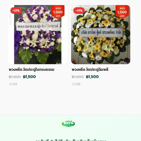
-17%
-17%
-
พวงหรีด วัดประดู่ในทรงธรรม
พวงหรีด วัดประดู่ฉิมพลี
พวง
฿1,500
฿1,500
฿1,800
฿1,800
฿1,
194
188
1
100%
MONEY BACK