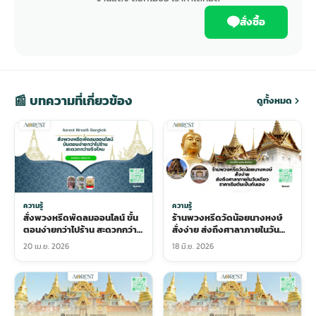
สั่งซื้อ
📰 บทความที่เกี่ยวข้อง
ดูทั้งหมด
ความรู้
ความรู้
สั่งพวงหรีดพัดลมออนไลน์ ขั้น
ร้านพวงหรีดวัดน้อยนางหงษ์
ตอนง่ายกว่าไปร้าน สะดวกกว่า
สั่งง่าย ส่งถึงศาลาภายในวัน
จริงไหม
เดียว ราคาเริ่มต้นเป็นกันเอง
20 เม.ย. 2026
18 มิ.ย. 2026