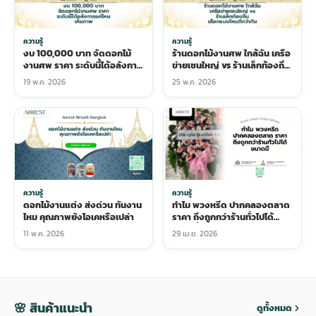
ความรู้
ความรู้
งบ 100,000 บาท จัดดอกไม้
ร้านดอกไม้งานศพ ใกล้ฉัน เครือ
งานศพ ราคา ระดับนี้ได้อลังการ
ข่ายเชนใหญ่ vs ร้านเล็กท้องถิ่น
แค่ไหน เห็นภาพ
เลือกแบบไหนดีกว่ากัน
19 พ.ค. 2026
25 พ.ค. 2026
ความรู้
ความรู้
ดอกไม้งานแต่ง ส่งด่วน ทันงาน
ทำไม พวงหรีด ปากคลองตลาด
ไหม คุณภาพยังโอเคหรือเปล่า
ราคา ถึงถูกกว่าร้านทั่วไปได้
ขนาดนี้
11 พ.ค. 2026
29 เม.ย. 2026
🌸 สินค้าแนะนำ
ดูทั้งหมด