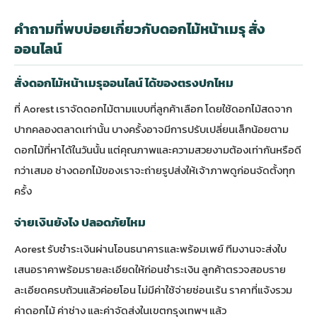
คำถามที่พบบ่อยเกี่ยวกับดอกไม้หน้าเมรุ สั่ง
ออนไลน์
สั่งดอกไม้หน้าเมรุออนไลน์ ได้ของตรงปกไหม
ที่ Aorest เราจัดดอกไม้ตามแบบที่ลูกค้าเลือก โดยใช้ดอกไม้สดจาก
ปากคลองตลาดเท่านั้น บางครั้งอาจมีการปรับเปลี่ยนเล็กน้อยตาม
ดอกไม้ที่หาได้ในวันนั้น แต่คุณภาพและความสวยงามต้องเท่ากันหรือดี
กว่าเสมอ ช่างดอกไม้ของเราจะถ่ายรูปส่งให้เจ้าภาพดูก่อนจัดตั้งทุก
ครั้ง
จ่ายเงินยังไง ปลอดภัยไหม
Aorest รับชำระเงินผ่านโอนธนาคารและพร้อมเพย์ ทีมงานจะส่งใบ
เสนอราคาพร้อมรายละเอียดให้ก่อนชำระเงิน ลูกค้าตรวจสอบราย
ละเอียดครบถ้วนแล้วค่อยโอน ไม่มีค่าใช้จ่ายซ่อนเร้น ราคาที่แจ้งรวม
ค่าดอกไม้ ค่าช่าง และค่าจัดส่งในเขตกรุงเทพฯ แล้ว