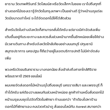
ยาราม วัดเทพศิรินทร์ วัดโสมนัส หรือวัดเล็กๆ ในซอย เราไปถึงทุกที่
ช่างดอกไม้ของเรารู้จักวัดในกรุงเทพฯ เป็นอย่างดี รู้ว่าหน้าเมรุแต่ละ
วัดมีขนาดเท่าไหร่ จะได้จัดดอกไม้ให้ได้สัดส่วน
สำหรับวัดในต่างจังหวัดก็สามารถสั่งได้ครับ แต่อาจมีค่าจัดส่งเพิ่ม
เติมขึ้นอยู่กับระยะทาง และควรสั่งล่วงหน้ามากขึ้นอีกหน่อยเพื่อให้ช่าง
มีเวลาเดินทาง สำหรับจังหวัดใกล้เคียงอย่างนนทบุรี ปทุมธานี
สมุทรปราการ นครปฐม ก็ถือว่าอยู่ในเขตบริการปกติ ไม่มีค่าจัดส่ง
เพิ่ม
พวงหรีดวัดอมรินทราราม บางกอกน้อย สั่งเช้าส่งถึงศาลาใกล้ศิริราช
พร้อมราคาปี 2569 ออนไลน์
ผมเคยจัดส่งดอกไม้หน้าเมรุไปถึงชลบุรี นครราชสีมา และเพชรบุรี ก็
ทำได้ครับ แค่ต้องวางแผนกันล่วงหน้าหน่อย ลูกค้าท่านหนึ่งสั่งดอกไม้
หน้าเมรุแบบชุดไปจัดที่วัดในพัทยา ท่านบอกว่า “ถ้าต้องไปหาร้าน
ดอกไม้ที่พัทยาเอง คงปวดหัวน่าดู สั่งออนไลน์กับ Aorest สบายกว่า