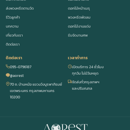
ส่งพวงหรีดตามวัด
ดอกไม้หน้าเมรุ
รีวิวลูกค้า
พวงหรีดพัดลม
บทความ
ดอกไม้งานแต่ง
เกี่ยวกับเรา
รับจัดงานศพ
ติดต่อเรา
ติดต่อเรา
เวลาทำการ
095-0796187
เปิดบริการ 24 ชั่วโมง
ทุกวัน ไม่มีวันหยุด
@aorest
จัดส่งทั่วกรุงเทพฯ
70 ถ. บ้านหม้อ แขวงวังบูรพาภิรมย์
และปริมณฑล
เขตพระนคร กรุงเทพมหานคร
10200