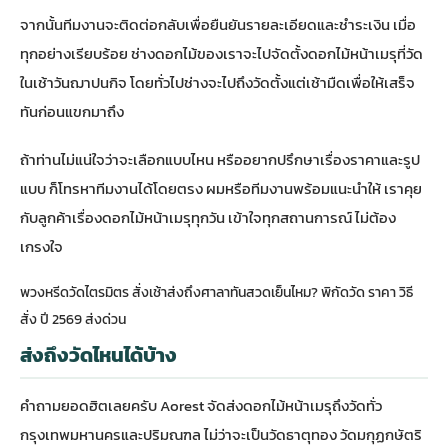
จากนั้นทีมงานจะติดต่อกลับเพื่อยืนยันรายละเอียดและชำระเงิน เมื่อ
ทุกอย่างเรียบร้อย ช่างดอกไม้ของเราจะไปจัดตั้งดอกไม้หน้าเมรุที่วัด
ในเช้าวันฌาปนกิจ โดยทั่วไปช่างจะไปถึงวัดตั้งแต่เช้ามืดเพื่อให้เสร็จ
ทันก่อนแขกมาถึง
ถ้าท่านไม่แน่ใจว่าจะเลือกแบบไหน หรืออยากปรึกษาเรื่องราคาและรูป
แบบ ก็โทรหาทีมงานได้โดยตรง ผมหรือทีมงานพร้อมแนะนำให้ เราคุย
กับลูกค้าเรื่องดอกไม้หน้าเมรุทุกวัน เข้าใจทุกสถานการณ์ ไม่ต้อง
เกรงใจ
พวงหรีดวัดไตรมิตร สั่งเช้าส่งถึงศาลาทันสวดเย็นไหม? พิกัดวัด ราคา วิธี
สั่ง ปี 2569 ส่งด่วน
ส่งถึงวัดไหนได้บ้าง
คำถามยอดฮิตเลยครับ Aorest จัดส่งดอกไม้หน้าเมรุถึงวัดทั่ว
กรุงเทพมหานครและปริมณฑล ไม่ว่าจะเป็นวัดธาตุทอง วัดมกุฏกษัตริ