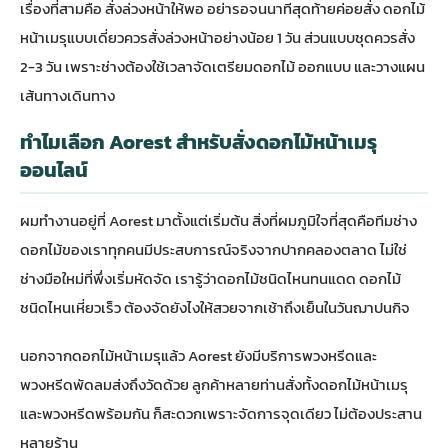
เรื่องที่สามคือ สั่งล่วงหน้าให้พอ อย่ารอจนนาทีสุดท้ายค่อยสั่ง ดอกไม้
หน้าเมรุแบบเดี่ยวควรสั่งล่วงหน้าอย่างน้อย 1 วัน ส่วนแบบชุดควรสั่ง
2-3 วัน เพราะช่างต้องใช้เวลาจัดเตรียมดอกไม้ ออกแบบ และวางแผน
เส้นทางเดินทาง
ทำไมเลือก Aorest สำหรับสั่งดอกไม้หน้าเมรุ
ออนไลน์
ผมทำงานอยู่ที่ Aorest มาตั้งแต่เริ่มต้น สิ่งที่ผมภูมิใจที่สุดคือทีมช่าง
ดอกไม้ของเราทุกคนมีประสบการณ์จริงจากปากคลองตลาด ไม่ใช่
ช่างมือใหม่ที่พึ่งเริ่มหัดจัด เรารู้ว่าดอกไม้ชนิดไหนทนแดด ดอกไม้
ชนิดไหนเหี่ยวเร็ว ต้องจัดยังไงให้สวยจากเช้าถึงเย็นในวันฌาปนกิจ
นอกจากดอกไม้หน้าเมรุแล้ว Aorest ยังมีบริการ
พวงหรีด
และ
พวงหรีดพัดลม
ส่งถึงวัดด้วย ลูกค้าหลายท่านสั่งทั้งดอกไม้หน้าเมรุ
และพวงหรีดพร้อมกัน ก็สะดวกเพราะจัดการจุดเดียว ไม่ต้องประสาน
หลายร้าน