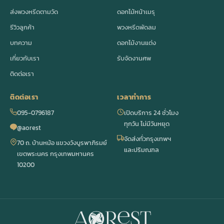
ส่งพวงหรีดตามวัด
ดอกไม้หน้าเมรุ
รีวิวลูกค้า
พวงหรีดพัดลม
บทความ
ดอกไม้งานแต่ง
เกี่ยวกับเรา
รับจัดงานศพ
ติดต่อเรา
ติดต่อเรา
เวลาทำการ
095-0796187
เปิดบริการ 24 ชั่วโมง
ทุกวัน ไม่มีวันหยุด
@aorest
จัดส่งทั่วกรุงเทพฯ
70 ถ. บ้านหม้อ แขวงวังบูรพาภิรมย์
และปริมณฑล
เขตพระนคร กรุงเทพมหานคร
10200