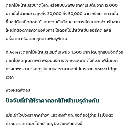
ดอกไม้หน้าเมรุขนาดใหญ่หรือแบบพิเศษ ราคาเริ่มต้นจาก 15,000
บาทขึ้นไป และอาจสูงถึง 30,000 ถึง 50,000 บาท หรือมากกว่านั้น
ขึ้นอยู่กับชนิดดอกไม้และความซับซ้อนของการจัด เหมาะสำหรับงาน
ใหญ่ที่ต้องการความอลังการ ใช้ดอกไม้นำเข้าเช่น ออร์คิด ลิลลี่
ฝรั่งเศส หรือดอกกุหลาบพันธุ์พิเศษ
ที่ Aorest ดอกไม้หน้าเมรุเริ่มต้นเพียง 4,500 บาท โดยทุกแบบจัดด้วย
ดอกไม้สดคุณภาพดี พร้อมบริการจัดส่งและติดตั้งถึงวัดฟรีในเขต
กรุงเทพฯ สามารถดูรูปแบบและ
ราคาดอกไม้เมรุจาก Aorest
ได้ทุก
เวลา
พวงหรีดพัดลม
ปัจจัยที่ทำให้ราคาดอกไม้หน้าเมรุต่างกัน
เมื่อเข้าใจช่วงราคาคร่าวๆ แล้ว สิ่งสำคัญคือต้องรู้ว่าอะไรเป็นตัว
กำหนดราคาดอกไม้หน้าเมรุ ปัจจัยหลักมีดังนี้