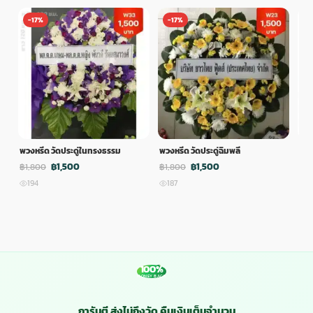
-17%
-17%
-
พวงหรีด วัดประดู่ในทรงธรรม
พวงหรีด วัดประดู่ฉิมพลี
พวง
฿1,500
฿1,500
฿1,800
฿1,800
฿1,
194
187
1
100%
MONEY BACK
การันตี ส่งไม่ถึงวัด คืนเงินเต็มจำนวน