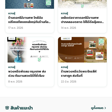
ความรู้
ความรู้
ร้านดอกไม้งานศพ ใกล้ฉัน
เคล็ดต่อราคาดอกไม้งานศพ
เปรียบเทียบเชนใหญ่กับร้านท้อง
ปากคลองตลาด ให้ได้ดีลคุ้มแบบ
ถิ่น แบบไหนคุ้มกว่า
ไม่ทะเลาะกับแม่ค้า
17 พ.ค. 2026
14 พ.ค. 2026
ความรู้
ความรู้
พวงหรีดพัดลม กรุงเทพ ส่ง
ร้านพวงหรีดวัดพระไกรสีห์
ด่วน ทันงานสวดได้กี่ชั่วโมง
ราคาถูก ส่งถึงที่
8 พ.ค. 2026
22 มิ.ย. 2026
🌸 สินค้าแนะนำ
ดูทั้งหมด