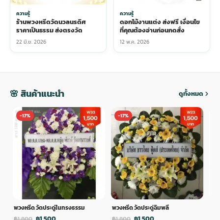
ความรู้
ความรู้
ร้านพวงหรีดวัดนวลนรดิศ
ดอกไม้งานแต่ง ส่งฟรี เงื่อนไข
ราคาเป็นธรรม ส่งตรงวัด
ที่คุณต้องอ่านก่อนกดสั่ง
22 มิ.ย. 2026
12 พ.ค. 2026
🌸 สินค้าแนะนำ
ดูทั้งหมด
-17%
-17%
-
พวงหรีด วัดประดู่ในทรงธรรม
พวงหรีด วัดประดู่ฉิมพลี
พวง
฿1,500
฿1,500
฿1,800
฿1,800
฿1,