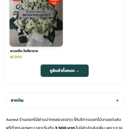
พวงหรีด วัดสิตาราม
฿1,500
ดูสินค้าทั้งหมด →
สารบัญ
▾
Aorest ร้านดอกไม้ย่านปากคลองตลาด ให้
บริการดอกไม้งานแต่งส่ง
ฟรี
ทั่วกรุงเทพฯ ราคาเริ่มต้น
3,500 บาท
ไม่มีค่าจัดส่งเพิ่ม เพราะรวม