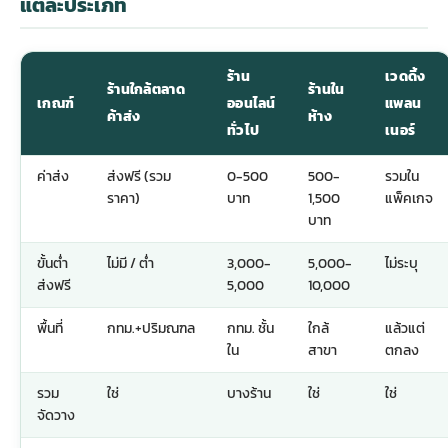
แต่ละประเภท
ร้าน
เวดดิ้ง
ร้านใกล้ตลาด
ร้านใน
เกณฑ์
ออนไลน์
แพลน
ค้าส่ง
ห้าง
ทั่วไป
เนอร์
ค่าส่ง
ส่งฟรี (รวม
0-500
500-
รวมใน
ราคา)
บาท
1,500
แพ็คเกจ
บาท
ขั้นต่ำ
ไม่มี / ต่ำ
3,000-
5,000-
ไม่ระบุ
ส่งฟรี
5,000
10,000
พื้นที่
กทม.+ปริมณฑล
กทม. ชั้น
ใกล้
แล้วแต่
ใน
สาขา
ตกลง
รวม
ใช่
บางร้าน
ใช่
ใช่
จัดวาง