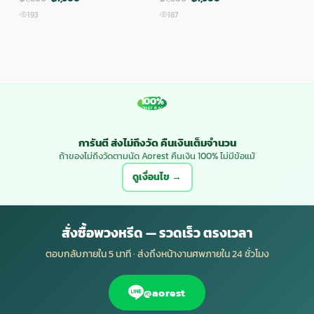
193
187
1
100%
MONEY BACK
การันตี ส่งไม่ถึงวัด คืนเงินเต็มจำนวน
ถ้าของไม่ถึงวัดตามนัด Aorest คืนเงิน 100% ไม่มีข้อแม้
ดูเงื่อนไข →
สั่งซื้อพวงหรีด — รวดเร็ว ตรงเวลา
ตอบกลับภายใน 5 นาที · ส่งถึงหน้างานศพภายใน 24 ชั่วโมง
@aorest