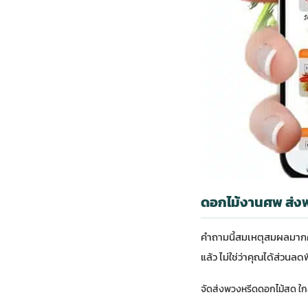
ดอกไม้งานศพ ส่งฟร
คำถามนี้สมเหตุสมผลมากครับ
แล้ว ไม่ใช่ว่าคุณได้ส่วน
จัดส่งพวงหรีดดอกไม้สด ใกล