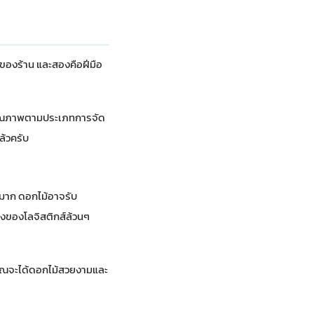
้ของร้าน และสองคือฝีมือ
ยกคุณภาพตามประเภทการจัด
ล้วครับ
ดมาก ดอกไม้อาจรับ
่องของโลจิสติกส์ล้วนๆ
้ คุณจะได้ดอกไม้สวยงามและ