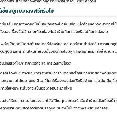
กอกน้อย สั่งเช้าส่งถึงศาลาใกล้ศิริราช พร้อมราคาปี 2569 ส่งด่วน
ึ้นอยู่กับว่าส่งฟรีหรือไม่
ขึ้นครับ คุณภาพดอกไม้ขึ้นอยู่กับสองปัจจัยหลัก หนึ่งคือแหล่งจัดหาดอกไม
สองเรื่องนี้ไม่มีความเกี่ยวข้องกับว่าร้านคิดค่าส่งหรือไม่คิดค่าส่งเลย
ภาพดีจะใช้ดอกไม้ดีทั้งกับออเดอร์ส่งฟรีและออเดอร์จ่ายค่าส่งครับ การแ
างปฏิบัติ และถ้าร้านไหนทำแบบนั้นจริงก็คงไม่มีลูกค้าเดิมกลับมาสั่งซ้ำนานๆ แ
งวันนี้ทันสวดไหม? ราคา วิธีสั่ง และการเดินทางไปวัด
่าคือเรื่องระยะทางและเวลาส่งครับ ถ้าร้านต้องส่งไกลมากหรือสภาพถนนติ
ะทบความสดได้ในบางกรณี แต่นี่ไม่ใช่เรื่องของส่งฟรีหรือจ่ายค่าส่ง มันเป็นเรื
้นทางให้เหมาะสมไม่ว่าจะเป็นออเดอร์ประเภทไหน
ะขนส่งที่รักษาความสดของดอกไม้ได้ดีในทุกออเดอร์ครับ ถ้าร้านใส่ใจเรื่องนี
ควรถามร้านตอนสั่งคือวิธีการบรรจุและขนส่ง ไม่ใช่ว่าส่งฟรีหรือเปล่าครับ