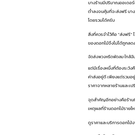
บางร้านมีปริมาณออเดอร์
ต่ำลงจนคุ้มที่จะส่งฟรี บ
โดยรวมได้ครับ
สิ่งที่ควรจำไว้คือ “ส่งฟร
ของดอกไม้จึงไม่ได้ถูกลดลง
จัดส่งพวงหรีดพัดลม ใกล้ฉั
แต่มีเรื่องหนึ่งที่ต้องระว
ค่าส่งอยู่ดี เพียงแต่รวมอ
ราคาจากหลายร้านและเปรีย
จุดสำคัญอีกอย่างคือร้านท
เหตุผลที่ร้านดอกไม้รายใหญ
ดูราคาและบริการดอกไม้ง