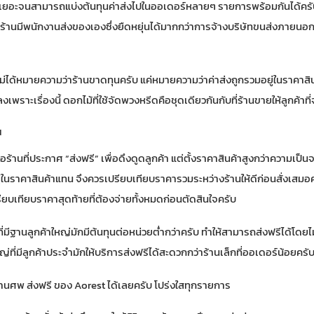
เยอะจนสามารถแบ่งต้นทุนค่าส่งไปในออเดอร์หลายๆ รายการพร้อมกันได้ครับ
างร้านมีพนักงานส่งของเองซึ่งยืดหยุ่นได้มากกว่าการจ้างบริษัทขนส่งภายนอก ซ
ี” ไม่ได้หมายความว่าร้านขาดทุนครับ แค่หมายความว่าค่าส่งถูกรวมอยู่ในราคาสิ
เพราะเรื่องนี้ ดอกไม้ที่ใช้จัดพวงหรีดคือชุดเดียวกันกับที่ร้านขายให้ลูกค้าที
น
ังคือร้านที่ประกาศ “ส่งฟรี” เพื่อดึงดูดลูกค้า แต่ตั้งราคาสินค้าสูงกว่าความเป็น
ยู่ในราคาสินค้าแทน จึงควรเปรียบเทียบราคารวมระหว่างร้านให้ดีก่อนสั่งเสมอคร
บเทียบราคาสุดท้ายที่ต้องจ่ายทั้งหมดก่อนตัดสินใจครับ
ี่มีฐานลูกค้าใหญ่มักมีต้นทุนต่อหน่วยต่ำกว่าครับ ทำให้สามารถส่งฟรีได้โดย
่ที่มีลูกค้าประจำมักให้บริการส่งฟรีได้สะดวกกว่าร้านเล็กที่ออเดอร์น้อยครั
านศพ ส่งฟรี ของ Aorest
ได้เลยครับ โปร่งใสทุกรายการ