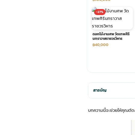
พวงดอกไม้งานศพ
-27%
tpdecorate ปูพื้น
ดอกไม้งานศพ วัดเทพศิริ
นทราวาสราชวรวิหาร
฿40,000
สารบัญ
บทความนี้จะช่วยให้คุณตัดสิ