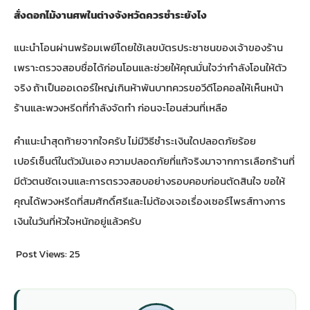
สั่งดอกไม้งานศพในต่างจังหวัดควรชำระยังไง
แนะนำโอนผ่านพร้อมเพย์โดยใช้เลขบัตรประชาชนของเจ้าของร้าน
เพราะตรวจสอบชื่อได้ก่อนโอนและช่วยให้คุณมั่นใจว่ากำลังโอนให้ตัว
จริง ถ้าเป็นออเดอร์ใหญ่เกินห้าพันบาทควรขอวีดีโอคอลให้เห็นหน้า
ร้านและพวงหรีดที่กำลังจัดทำ ก่อนจะโอนส่วนที่เหลือ
คำแนะนำสุดท้ายจากใจครับ ไม่มีวิธีชำระเงินใดปลอดภัยร้อย
เปอร์เซ็นต์ในตัวมันเอง ความปลอดภัยที่แท้จริงมาจากการเลือกร้านที่
มีตัวตนชัดเจนและการตรวจสอบอย่างรอบคอบก่อนตัดสินใจ ขอให้
คุณได้พวงหรีดที่สมศักดิ์ศรีและไม่ต้องเจอเรื่องเซอร์ไพรส์ทางการ
เงินในวันที่หัวใจหนักอยู่แล้วครับ
Post Views:
25