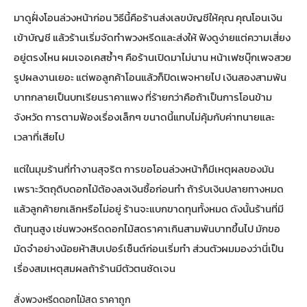
มาดูฝั่งโอนล่วงหน้าก่อน วิธีนี้คือร้านส่งเลขบัญชีให้คุณ คุณโอนเงิน
เข้าบัญชี แล้วร้านเริ่มจัดทำพวงหรีดและส่งให้ ฟังดูง่ายแต่ความเสี่ยง
อยู่ตรงไหน ผมเจอเคสซ้ำๆ คือร้านเปิดมาไม่นาน หน้าเฟซบุ๊กเพจสวย
รูปผลงานเยอะ แต่พอลูกค้าโอนแล้วก็ปิดเพจหายไป เงินสองสามพัน
บาทกลายเป็นบทเรียนราคาแพง ที่ร้ายกว่าคือถ้าเป็นการโอนข้าม
จังหวัด การตามฟ้องเรื่องเล็กๆ ขนาดนี้แทบไม่คุ้มกับค่าทนายและ
เวลาที่เสียไป
แต่ในมุมร้านที่ทำงานสุจริต การขอโอนล่วงหน้าก็มีเหตุผลของมัน
เพราะวัตถุดิบดอกไม้ต้องลงเงินซื้อก่อนทำ ถ้ารับเงินปลายทางหมด
แล้วลูกค้ายกเลิกหรือไม่อยู่ ร้านจะแบกขาดทุนทั้งหมด ดังนั้นร้านที่มี
ต้นทุนสูง เช่นพวงหรีดดอกไม้สดราคาเกินสามพันบาทขึ้นไป มักขอ
มัดจำอย่างน้อยห้าสิบเปอร์เซ็นต์ก่อนเริ่มทำ ส่วนตัวผมมองว่านี่เป็น
เรื่องสมเหตุสมผลถ้าร้านมีตัวตนชัดเจน
สั่งพวงหรีดดอกไม้สด ราคาถูก