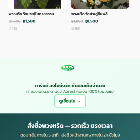
พวงหรีด วัดประดู่ในทรงธรรม
พวงหรีด วัดประดู่ฉิมพลี
พวง
฿1,500
฿1,500
฿1,800
฿1,800
฿1,
195
188
1
100%
MONEY BACK
การันตี ส่งไม่ถึงวัด คืนเงินเต็มจำนวน
ถ้าของไม่ถึงวัดตามนัด Aorest คืนเงิน 100% ไม่มีข้อแม้
ดูเงื่อนไข →
สั่งซื้อพวงหรีด — รวดเร็ว ตรงเวลา
ตอบกลับภายใน 5 นาที · ส่งถึงหน้างานศพภายใน 24 ชั่วโมง