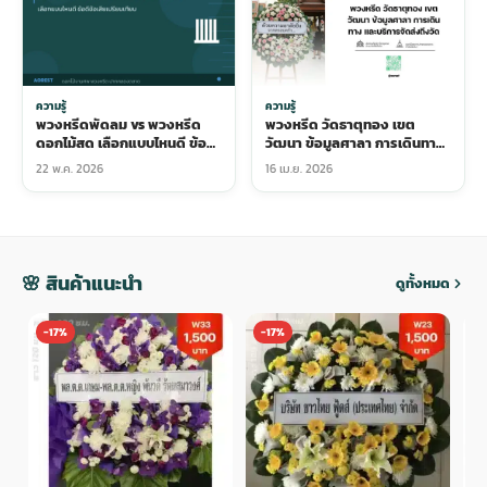
ความรู้
ความรู้
พวงหรีด วัดธาตุทอง เขต
พวงหรีดพัดลม vs พวงหรีด
วัฒนา ข้อมูลศาลา การเดินทาง
ดอกไม้สด เลือกแบบไหนดี ข้อดี
และบริการจัดส่งถึงวัด
ข้อเสียครบ
22 พ.ค. 2026
16 เม.ย. 2026
🌸 สินค้าแนะนำ
ดูทั้งหมด
-17%
-17%
-