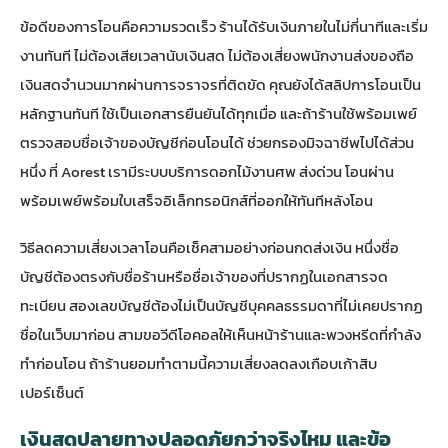
ข้อดีของการโอนคือความรวดเร็ว ร้านได้รับเงินภายในไม่กี่นาทีและเริ่ม
งานทันที ไม่ต้องเสียเวลานับเงินสด ไม่ต้องเสี่ยงพนักงานส่งของถือ
เงินสดจำนวนมากผ่านการจราจรที่ติดขัด คุณยังได้สลิปการโอนเป็น
หลักฐานทันที ใช้เป็นเอกสารยืนยันได้ทุกเมื่อ และถ้าร้านใช้พร้อมเพย์
ตรวจสอบชื่อเจ้าของบัญชีก่อนโอนได้ ช่วยกรองมิจฉาชีพไปได้ส่วน
หนึ่ง ที่ Aorest เรามีระบบ
บริการดอกไม้งานศพ ส่งด่วน โอนผ่าน
พร้อมเพย์พร้อมใบเสร็จอิเล็กทรอนิกส์
ที่ออกให้ทันทีหลังโอน
วิธีลดความเสี่ยงเวลาโอนคือเช็คสามอย่างก่อนกดส่งเงิน หนึ่งชื่อ
บัญชีต้องตรงกับชื่อร้านหรือชื่อเจ้าของที่ปรากฏในเอกสารจด
ทะเบียน สองเลขบัญชีต้องไม่เป็นบัญชีบุคคลธรรมดาที่ไม่เคยปรากฏ
ชื่อในเว็บมาก่อน สามขอวีดีโอคอลให้เห็นหน้าร้านและพวงหรีดที่กำลัง
ทำก่อนโอน ถ้าร้านยอมทำตามนี้ความเสี่ยงลดลงเกือบเก้าสิบ
เปอร์เซ็นต์
เงินสดปลายทางปลอดภัยกว่าจริงไหม และข้อ