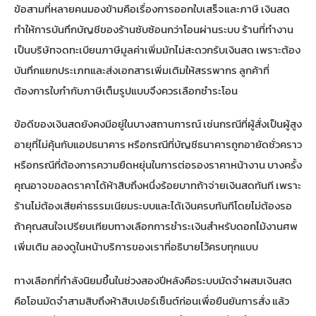
ข้อสามที่หลายคนมองข้ามคือเรื่องการออกใบเสร็จและภาษี เงินสด
ทำให้การบันทึกบัญชีของร้านซับซ้อนกว่าโอนผ่านระบบ ร้านที่ทำงาน
เป็นบริษัทจดทะเบียนภาษีมูลค่าเพิ่มมักไม่สะดวกรับเงินสด เพราะต้อง
บันทึกแยกประเภทและส่งเอกสารเพิ่มเติมให้สรรพากร ลูกค้าที่
ต้องการใบกำกับภาษีเต็มรูปแบบจึงควรเลือกชำระโอน
ข้อดีของเงินสดยังคงมีอยู่ในบางสถานการณ์ เช่นกรณีที่ผู้สั่งเป็นผู้สูง
อายุที่ไม่คุ้นกับแอปธนาคาร หรือกรณีที่บัญชีธนาคารถูกอายัดชั่วคราว
หรือกรณีที่ต้องการความยืดหยุ่นในการต่อรองราคาหน้างาน บางครั้ง
คุณอาจขอลดราคาได้ห้าสิบถึงหนึ่งร้อยบาทถ้าจ่ายเงินสดทันที เพราะ
ร้านไม่ต้องเสียค่าธรรมเนียมระบบและได้เงินครบทันทีโดยไม่ต้องรอ
ถ้าคุณสนใจ
เปรียบเทียบทางเลือกการชำระเงินสำหรับดอกไม้งานศพ
เพิ่มเติม ลองดูในหน้าบริการของเราที่อธิบายไว้ครบทุกแบบ
ทางเลือกที่กำลังนิยมขึ้นในช่วงสองปีหลังคือระบบมัดจำผสมเงินสด
คือโอนมัดจำสามสิบถึงห้าสิบเปอร์เซ็นต์ก่อนเพื่อยืนยันการสั่ง แล้ว