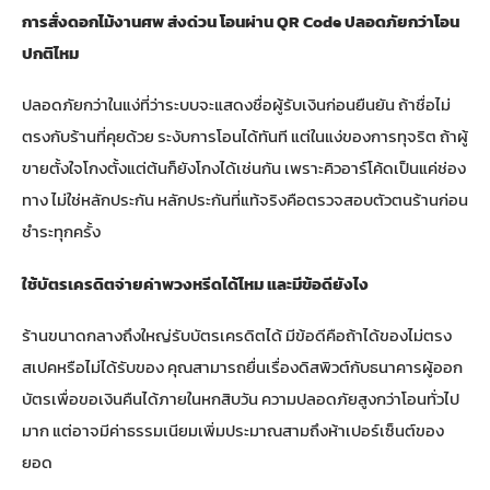
การสั่งดอกไม้งานศพ ส่งด่วน โอนผ่าน QR Code ปลอดภัยกว่าโอน
ปกติไหม
ปลอดภัยกว่าในแง่ที่ว่าระบบจะแสดงชื่อผู้รับเงินก่อนยืนยัน ถ้าชื่อไม่
ตรงกับร้านที่คุยด้วย ระงับการโอนได้ทันที แต่ในแง่ของการทุจริต ถ้าผู้
ขายตั้งใจโกงตั้งแต่ต้นก็ยังโกงได้เช่นกัน เพราะคิวอาร์โค้ดเป็นแค่ช่อง
ทาง ไม่ใช่หลักประกัน หลักประกันที่แท้จริงคือตรวจสอบตัวตนร้านก่อน
ชำระทุกครั้ง
ใช้บัตรเครดิตจ่ายค่าพวงหรีดได้ไหม และมีข้อดียังไง
ร้านขนาดกลางถึงใหญ่รับบัตรเครดิตได้ มีข้อดีคือถ้าได้ของไม่ตรง
สเปคหรือไม่ได้รับของ คุณสามารถยื่นเรื่องดิสพิวต์กับธนาคารผู้ออก
บัตรเพื่อขอเงินคืนได้ภายในหกสิบวัน ความปลอดภัยสูงกว่าโอนทั่วไป
มาก แต่อาจมีค่าธรรมเนียมเพิ่มประมาณสามถึงห้าเปอร์เซ็นต์ของ
ยอด