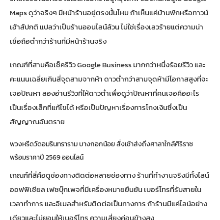
Maps ดูว่าจริงๆ มีหน้าร้านอยู่ตรงนั้นไหม ถ้าเห็นแค่บ้านพักหรือทาวน์
เฮ้าส์ปกติ แปลว่าเป็นร้านออนไลน์ล้วน ไม่ใช่เรื่องเลวร้ายแต่ความน่า
เชื่อถือต่ำกว่าร้านที่มีหน้าร้านจริง
เกณฑ์ที่สามคือเช็ครีวิว Google Business มากกว่าหนึ่งร้อยรีวิว และ
คะแนนเฉลี่ยเกินสี่จุดสามจากห้า ดาวต่ำกว่าสามจุดห้ามีโอกาสสูงที่จะ
เจอปัญหา ลองอ่านรีวิวที่ให้ดาวต่ำเพื่อดูว่าปัญหาที่คนเจอคืออะไร
เป็นเรื่องเล็กที่แก้ไขได้ หรือเป็นปัญหาเรื่องการโกงเงินซึ่งเป็น
สัญญาณอันตราย
พวงหรีดวัดอมรินทราราม บางกอกน้อย สั่งเช้าส่งถึงศาลาใกล้ศิริราช
พร้อมราคาปี 2569 ออนไลน์
เกณฑ์ที่สี่คือดูช่องทางติดต่อหลายช่องทาง ร้านที่ทำงานจริงมีทั้งไลน์
ออฟฟิเชียล เฟซบุ๊กเพจที่มีเครื่องหมายยืนยัน เบอร์โทรที่รับสายใน
เวลาทำการ และอีเมลสำหรับติดต่อเป็นทางการ ถ้าร้านมีแค่ไลน์อย่าง
เดียวและไม่ยอมให้เบอร์โทร ความเสี่ยงค่อนข้างสูง