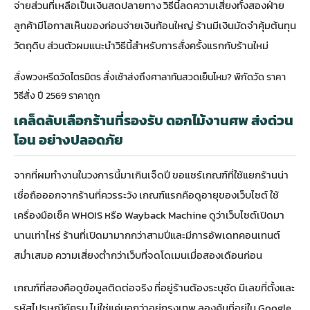
จ่ายส่วนที่เหลือเป็นเงินสดปลายทาง วิธีนี้ลดความเสี่ยงทั้งสองฝ่าย
ลูกค้ามีโอกาสเห็นของก่อนจ่ายเงินก้อนใหญ่ ร้านมีเงินมัดจำคุ้มต้นทุน
วัตถุดิบ ส่วนตัวผมแนะนำวิธีนี้สำหรับการสั่งครั้งแรกกับร้านใหม่
สั่งพวงหรีดวัดไตรมิตร สั่งเช้าส่งถึงศาลาทันสวดเย็นไหม? พิกัดวัด ราคา
วิธีสั่ง ปี 2569 ราคาถูก
เคล็ดลับเลือกร้านที่รองรับ ดอกไม้งานศพ ส่งด่วน
โอน อย่างปลอดภัย
จากที่ผมทำงานในวงการนี้มาเกินเจ็ดปี ขอแชร์เกณฑ์ที่ใช้แยกร้านน่า
เชื่อถือออกจากร้านที่ควรระวัง เกณฑ์แรกคือดูอายุของเว็บไซต์ ใช้
เครื่องมือเช็ค WHOIS หรือ Wayback Machine ดูว่าเว็บไซต์เปิดมา
นานเท่าไหร่ ร้านที่เปิดมามากกว่าสามปีและมีการอัพเดทคอนเทนต์
สม่ำเสมอ ความเสี่ยงต่ำกว่าเว็บที่จดโดเมนเมื่อสองเดือนก่อน
เกณฑ์ที่สองคือดูข้อมูลติดต่อจริง ที่อยู่ร้านต้องระบุชัด มีเลขที่ตั้งและ
รหัสไปรษณีย์ครบ ไม่ใช่แค่บอกว่าอยู่กรุงเทพ ลองค้นที่อยู่ใน Google