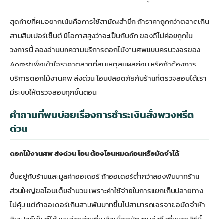
สุดท้ายที่ผมอยากเน้นคือการใช้สามัญสำนึก ถ้าราคาถูกกว่าตลาดเกิน
สามสิบเปอร์เซ็นต์ มีโอกาสสูงว่าจะเป็นกับดัก ของดีไม่ค่อยถูกใน
วงการนี้ ลอง
อ่านบทความบริการดอกไม้งานศพแบบครบวงจรของ
Aorest
เพื่อเข้าใจราคาตลาดที่สมเหตุสมผลก่อน หรือถ้าต้องการ
บริการดอกไม้งานศพ ส่งด่วน โอนปลอดภัยกับร้านที่ตรวจสอบได้
เรา
มีระบบให้ตรวจสอบทุกขั้นตอน
คำถามที่พบบ่อยเรื่องการชำระเงินสั่งพวงหรีด
ด่วน
ดอกไม้งานศพ ส่งด่วน โอน ต้องโอนหมดก่อนหรือมัดจำได้
ขึ้นอยู่กับร้านและมูลค่าออเดอร์ ถ้าออเดอร์ต่ำกว่าสองพันบาทร้าน
ส่วนใหญ่ขอโอนเต็มจำนวน เพราะค่าใช้จ่ายในการแยกเก็บปลายทาง
ไม่คุ้ม แต่ถ้าออเดอร์เกินสามพันบาทขึ้นไปสามารถเจรจาขอมัดจำห้า
สิบเปอร์เซ็นต์ได้ และจ่ายส่วนที่เหลือเมื่อพนักงานส่งถึงที่หมาย วิธีนี้