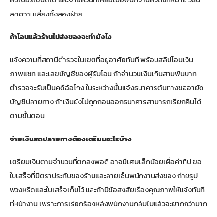
ลดความเสี่ยงทั้งสองฝ่าย
ถ้าโอนแล้วร้านไม่ส่งของจะทำยังไง
แจ้งความที่สถานีตำรวจในเขตที่อยู่อาศัยทันที พร้อมสลิปโอนเงิน
ภาพแชท และเลขบัญชีของผู้รับโอน ถ้าจำนวนเงินเกินสามพันบาท
ตำรวจจะรับเป็นคดีฉ้อโกง ในระหว่างนั้นแจ้งธนาคารต้นทางขออายัด
บัญชีปลายทาง ถ้าเงินยังไม่ถูกถอนออกธนาคารสามารถเรียกคืนได้
ตามขั้นตอน
จ่ายเงินสดปลายทางต้องเตรียมอะไรบ้าง
เตรียมเงินตามจำนวนที่ตกลงพอดี อาจมีเศษเล็กน้อยเผื่อค่าทิป ขอ
ใบเสร็จที่มีตราประทับของร้านและลายเซ็นพนักงานส่งของ ถ่ายรูป
พวงหรีดและใบเสร็จเก็บไว้ และถ้ามีข้อสงสัยเรื่องคุณภาพให้แจ้งทันที
ที่หน้างาน เพราะการเรียกร้องหลังพนักงานกลับไปแล้วจะยากกว่ามาก