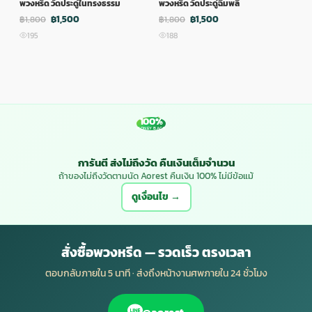
พวงหรีด วัดประดู่ในทรงธรรม
พวงหรีด วัดประดู่ฉิมพลี
พวง
฿1,500
฿1,500
฿1,800
฿1,800
฿1,
195
188
1
100%
MONEY BACK
การันตี ส่งไม่ถึงวัด คืนเงินเต็มจำนวน
ถ้าของไม่ถึงวัดตามนัด Aorest คืนเงิน 100% ไม่มีข้อแม้
ดูเงื่อนไข →
สั่งซื้อพวงหรีด — รวดเร็ว ตรงเวลา
ตอบกลับภายใน 5 นาที · ส่งถึงหน้างานศพภายใน 24 ชั่วโมง
@aorest