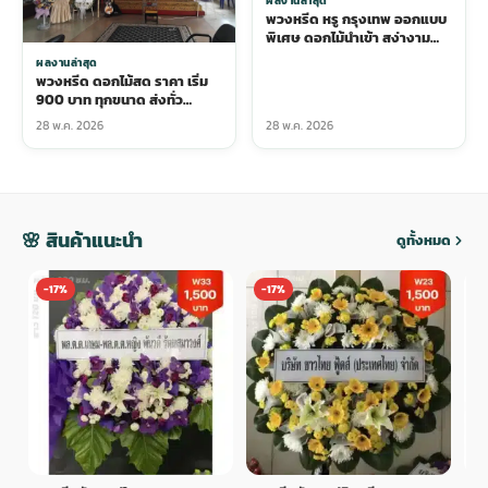
ผลงานล่าสุด
พวงหรีด หรู กรุงเทพ ออกแบบ
พิเศษ ดอกไม้นำเข้า สง่างาม
ระดับสูง
ผลงานล่าสุด
พวงหรีด ดอกไม้สด ราคา เริ่ม
900 บาท ทุกขนาด ส่งทั่ว
กรุงเทพ
28 พ.ค. 2026
28 พ.ค. 2026
🌸 สินค้าแนะนำ
ดูทั้งหมด
-17%
-17%
-