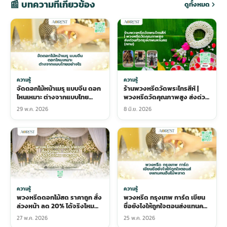
📰 บทความที่เกี่ยวข้อง
ดูทั้งหมด
ความรู้
ความรู้
จัดดอกไม้หน้าเมรุ แบบจีน ดอก
ร้านพวงหรีดวัดพระไกรสีห์ |
ไหนเหมาะ ต่างจากแบบไทย
พวงหรีดวัดคุณภาพสูง ส่งด่วน
อย่างไร
ทั่วกรุงเทพมหานคร (กทม)
29 พ.ค. 2026
8 มิ.ย. 2026
ความรู้
ความรู้
พวงหรีดดอกไม้สด ราคาถูก สั่ง
พวงหรีด กรุงเทพ การ์ด เขียน
ล่วงหน้า ลด 20% ได้จริงไหม
ชื่อยังไงให้ถูกใจตอนส่งแทนคน
ขอเฉลย
อื่นไม่พลาด
27 พ.ค. 2026
25 พ.ค. 2026