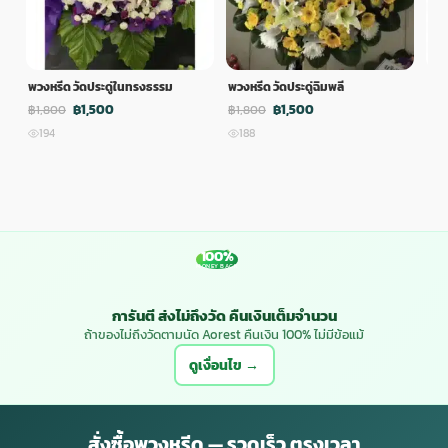
พวงหรีด วัดประดู่ในทรงธรรม
พวงหรีด วัดประดู่ฉิมพลี
พวง
฿1,500
฿1,500
฿1,800
฿1,800
฿1,
194
188
1
100%
MONEY BACK
การันตี ส่งไม่ถึงวัด คืนเงินเต็มจำนวน
ถ้าของไม่ถึงวัดตามนัด Aorest คืนเงิน 100% ไม่มีข้อแม้
ดูเงื่อนไข →
สั่งซื้อพวงหรีด — รวดเร็ว ตรงเวลา