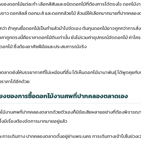
ของดอกไม้แต่ละกำ เลือกสีสันและชนิดดอกไม้ที่ต้องการได้ตรงใจ ดอกไม้งาน
ว ดอกลิลลี่ ดอกมะลิ และดอกกล้วยไม้ ล้วนมีให้เลือกมากมายที่ปากคลอ
ูกกว่า ถ้าคุณซื้อดอกไม้เป็นกำแล้วนำไปจัดเอง ต้นทุนดอกไม้อาจถูกกว่าการสั่
าคาถูกตรงนี้คือราคาดอกไม้ดิบเท่านั้น ยังไม่รวมค่าอุปกรณ์จัดดอกไม้ ค่าโครง
อกไม้ ซึ่งต้องอาศัยฝีมือและประสบการณ์จริง
ยังให้บรรยากาศที่ไม่เหมือนที่อื่น ได้เห็นดอกไม้นานาพันธุ์ ได้พูดคุยกับพ่อค
ราคาได้อีกด้วย
ี่ยงของการซื้อดอกไม้งานศพที่ปากคลองตลาดเอง
ดอกไม้งานศพที่ปากคลองตลาดด้วยตัวเองก็มีข้อเสียหลายอย่างที่ต้องพิจา
่งมีเรื่องต้องจัดการมากมายอยู่แล้ว
ละการเดินทาง ปากคลองตลาดตั้งอยู่ย่านพระนคร การเดินทางเข้าไปในช่วงเวล