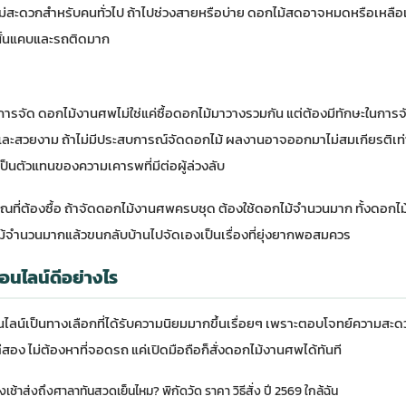
ที่ไม่สะดวกสำหรับคนทั่วไป ถ้าไปช่วงสายหรือบ่าย ดอกไม้สดอาจหมดหรือเหลือ
ั้นแคบและรถติดมาก
ือการจัด ดอกไม้งานศพไม่ใช่แค่ซื้อดอกไม้มาวางรวมกัน แต่ต้องมีทักษะในการจ
และสวยงาม ถ้าไม่มีประสบการณ์จัดดอกไม้ ผลงานอาจออกมาไม่สมเกียรติเท่าที่ค
็นตัวแทนของความเคารพที่มีต่อผู้ล่วงลับ
ิมาณที่ต้องซื้อ ถ้าจัดดอกไม้งานศพครบชุด ต้องใช้ดอกไม้จำนวนมาก ทั้งดอกไ
้จำนวนมากแล้วขนกลับบ้านไปจัดเองเป็นเรื่องที่ยุ่งยากพอสมควร
อนไลน์ดีอย่างไร
ไลน์เป็นทางเลือกที่ได้รับความนิยมมากขึ้นเรื่อยๆ เพราะตอบโจทย์ความสะดว
ีสอง ไม่ต้องหาที่จอดรถ แค่เปิดมือถือก็สั่งดอกไม้งานศพได้ทันที
เช้าส่งถึงศาลาทันสวดเย็นไหม? พิกัดวัด ราคา วิธีสั่ง ปี 2569 ใกล้ฉัน