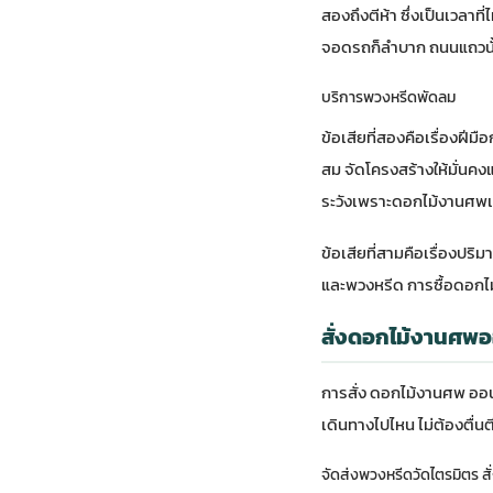
สองถึงตีห้า ซึ่งเป็นเวลา
จอดรถก็ลำบาก ถนนแถวน
บริการพวงหรีดพัดลม
ข้อเสียที่สองคือเรื่องฝีม
สม จัดโครงสร้างให้มั่นคง
ระวังเพราะดอกไม้งานศพเป
ข้อเสียที่สามคือเรื่องปร
และพวงหรีด การซื้อดอกไม
สั่งดอกไม้งานศพอ
การสั่ง
ดอกไม้งานศพ
ออน
เดินทางไปไหน ไม่ต้องตื่นต
จัดส่งพวงหรีดวัดไตรมิตร สั่ง