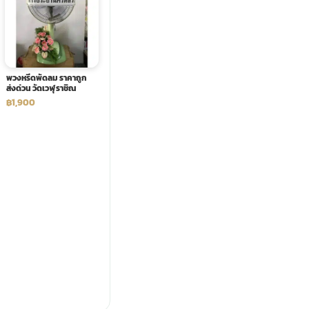
พวงหรีดพัดลม ราคาถูก
ส่งด่วน วัดเวฬุราชิณ
฿1,900