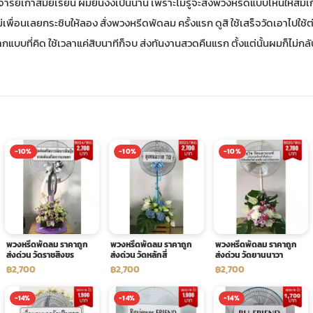
์เก่าสมัยเรียน ผมยืนงงเป็นนาน เพราะไม่รู้จะส่งพวงหรีดแบบไหนให้สมเกี
ณแม่เพื่อนเลยกระซิบให้ลอง สั่งพวงหรีดพัดลม ครั้งแรก ดูสิ ใช้เสร็จวัดเอาไป
ากแบบที่คิด ใช้เวลาแค่สิบนาทีก็จบ ส่งทันงานสวดคืนแรก ตั้งแต่นั้นผมก็ไม่กล
-10%
-10%
-10%
พวงหรีดพัดลม ราคาถูก
พวงหรีดพัดลม ราคาถูก
พวงหรีดพัดลม ราคาถูก
ส่งด่วน วัดราชสิงขร
ส่งด่วน วัดหลักสี่
ส่งด่วน วัดยานนาวา
฿2,700
฿2,700
฿2,700
-14%
-14%
-14%