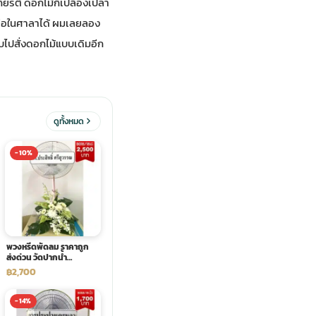
ยรติ ดอกไม้ก็เปลืองเปล่า
ใช้ต่อในศาลาได้ ผมเลยลอง
ับไปสั่งดอกไม้แบบเดิมอีก
ดูทั้งหมด
-10%
พวงหรีดพัดลม ราคาถูก
ส่งด่วน วัดปากน้ำ
ภาษีเจริญ
฿2,700
-14%