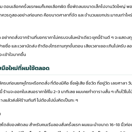
ถม ตอนเลือกครั้งแรกผมก็เคยเลือกผิด ซื้อพัดลมขนาดเล็กไปงานวัดใหญ่ พอไปถ
ว่าควรดูสองอย่างก่อนกด คือขนาดศาลาที่จัด และจำนวนแขกประมาณเท่าไหร่ ถ้
 อย่ากดสั่งจากร้านที่บอกราคาไม่ครบจบในหน้าเดียว ยุคนี้ร้านดี ๆ จะแสดงท
ป้ายชื่อ และเวลานัดส่ง ถ้าต้องโทรถามทุกขั้นตอน เสียเวลาเยอะเกินไปครับ ล
จะเข้าใจมากขึ้น
บมือใหม่ที่ผมใช้ตลอด
รบก่อนยกหูโทรหรือกดสั่ง ที่ต้องมีคือ ชื่อผู้เสีย ชื่อวัด ที่อยู่วัด เลขศาลา วั
ดนี้ ร้านจะออกใบเสนอราคาให้ใน 2-3 นาทีเลย ผมเคยทำตารางสั้น ๆ เก็บไว้ในโ
งแล้วส่งให้ร้านทันที ไม่ต้องไปนั่งคิดเป็นกะ ๆ
น
ไตล์ของพัดลม สำหรับคนเริ่มลองสั่งครั้งแรก ผมแนะนำขนาด 16-18 นิ้วก่อน 