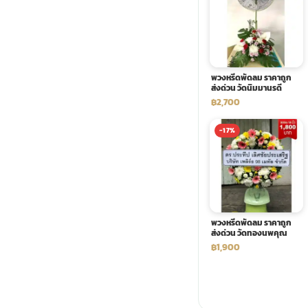
พวงดอกไม้งานศพ
tpdecorate ปูพื้น
พวงหรีดพัดลม ราคาถูก
ส่งด่วน วัดนิมมานรดี
฿2,700
-17%
พวงหรีดพัดลม ราคาถูก
ส่งด่วน วัดทองนพคุณ
฿1,900