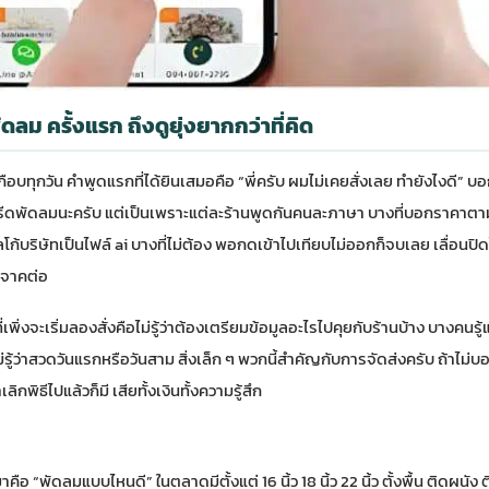
ดลม ครั้งแรก ถึงดูยุ่งยากกว่าที่คิด
อบทุกวัน คำพูดแรกที่ได้ยินเสมอคือ “พี่ครับ ผมไม่เคยสั่งเลย ทำยังไงดี” บอ
หรีดพัดลมนะครับ แต่เป็นเพราะแต่ละร้านพูดกันคนละภาษา บางที่บอกราคาต
โก้บริษัทเป็นไฟล์ ai บางที่ไม่ต้อง พอกดเข้าไปเทียบไม่ออกก็จบเลย เลื่อนป
ริจาคต่อ
พิ่งจะเริ่มลองสั่งคือไม่รู้ว่าต้องเตรียมข้อมูลอะไรไปคุยกับร้านบ้าง บางคนรู้แค่ช
ไม่รู้ว่าสวดวันแรกหรือวันสาม สิ่งเล็ก ๆ พวกนี้สำคัญกับการจัดส่งครับ ถ้าไม
กพิธีไปแล้วก็มี เสียทั้งเงินทั้งความรู้สึก
ือ “พัดลมแบบไหนดี” ในตลาดมีตั้งแต่ 16 นิ้ว 18 นิ้ว 22 นิ้ว ตั้งพื้น ติดผนั