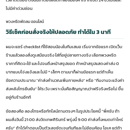
ไม่มีค่าด่วนซ่อน
พวงหรีดพัดลม ออนไลน์
วิธีเช็คก่อนสั่งจริงให้ปลอดภัย ทำได้ใน 3 นาที
ผมจะแชร์ checklist ที่ใช้สอนน้องในทีมเสมอ เริ่มจากข้อแรก เปิดเว็บ
ร้านแล้วลองสั่งดูเสมือนจริง ใส่ที่อยู่ปลายทางจริง เลือกพวงหรีด
ราคาที่คิดจะใช้ และไปจนถึงหน้าสรุปยอด ถ้าหน้าสรุปแสดงค่าส่ง 0
บาทแบบโจ่งแจ้งและไม่มี * เล็กๆ ตามมาก็ผ่านข้อแรก แต่ถ้าเห็น
ข้อความประมาณ “ค่าส่งคำนวณเพิ่มภายหลัง” หรือ “ทีมงานจะแจ้งค่า
ส่งหลังโทรยืนยัน” ให้ระวัง เพราะนั่นคือสัญญาณว่าฟรีจริงหรือไม่ ขึ้น
อยู่กับร้านอีกที
ข้อสองคือ ลองโทรหรือทักไลน์ถามตรงๆ ในรูปประโยคนี้ “พี่ครับ ถ้า
ผมสั่งวันนี้ 21:00 ส่งวัดเทพศิรินทร์ พรุ่งนี้ 9:00 ค่าส่งทั้งหมดเท่าไหร่
ครับ” ถ้าได้คำตอบเป็นตัวเลขชัดเจนทันทีและไม่อ้อมค้อม โอเค แต่ถ้า