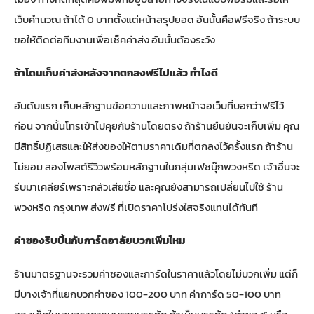
เว็บคำนวณ ถ้าได้ 0 บาทตั้งแต่หน้าสรุปยอด อันนั้นคือฟรีจริง ถ้าระบบ
ขอให้ติดต่อทีมงานเพื่อเช็คค่าส่ง อันนั้นต้องระวัง
ถ้าโดนเก็บค่าส่งหลังจากตกลงฟรีไปแล้ว ทำไงดี
อันดับแรก เก็บหลักฐานข้อความและภาพหน้าจอเว็บที่บอกว่าฟรีไว้
ก่อน จากนั้นโทรเข้าไปคุยกับร้านโดยตรง ถ้าร้านยืนยันจะเก็บเพิ่ม คุณ
มีสิทธิ์ปฏิเสธและให้ส่งของให้ตามราคาเดิมที่ตกลงไว้ครั้งแรก ถ้าร้าน
ไม่ยอม ลองโพสต์รีวิวพร้อมหลักฐานในกลุ่มเฟซบุ๊กพวงหรีด เจ้าอื่นจะ
รีบมาเคลียร์เพราะกลัวเสียชื่อ และคุณยังสามารถ
เปลี่ยนไปใช้ ร้าน
พวงหรีด กรุงเทพ ส่งฟรี ที่เปิดราคาโปร่งใสจริง
แทนได้ทันที
ค่าซองริบบิ้นกับการ์ดอาลัยบวกเพิ่มไหม
ร้านมาตรฐานจะรวมค่าซองและการ์ดในราคาแล้วโดยไม่บวกเพิ่ม แต่ก็
มีบางเจ้าที่แยกบวกค่าซอง 100-200 บาท ค่าการ์ด 50-100 บาท