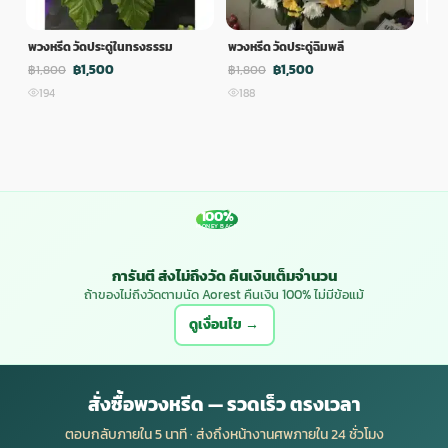
พวงหรีด วัดประดู่ในทรงธรรม
พวงหรีด วัดประดู่ฉิมพลี
พวง
฿1,500
฿1,500
฿1,800
฿1,800
฿1,
194
188
1
100%
MONEY BACK
การันตี ส่งไม่ถึงวัด คืนเงินเต็มจำนวน
ถ้าของไม่ถึงวัดตามนัด Aorest คืนเงิน 100% ไม่มีข้อแม้
ดูเงื่อนไข →
สั่งซื้อพวงหรีด — รวดเร็ว ตรงเวลา
ตอบกลับภายใน 5 นาที · ส่งถึงหน้างานศพภายใน 24 ชั่วโมง