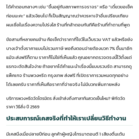
ได้คำตอบกลางๆ เช่น “ขึ้นอยู่กับสภาพการจราจร” หรือ “เดี๋ยวขอเช็ค
ก่อนนะคะ” แล้วเงียบไป ก็เป็นสัญญาณว่าควรหาเจ้าอื่นเปรียบเทียบ
ผมเชื่อในเรื่องความโปร่งใส ร้านที่กล้าตอบทันทีคือร้านที่ทำตามที่พูด
ข้อสามที่หลายคนข้าม คือเช็คว่าราคาที่โชว์ในเว็บรวม VAT แล้วหรือยัง
บางเจ้าตั้งราคาแบบไม่รวมภาษี พอถึงตอนจ่ายต้องบวก 7% ขึ้นมาอีก
แม้จะส่งฟรีก็ตาม ราคาก็ไม่ใช่ที่เห็นแล้ว คุณอยากตรวจตรงนี้ไว้ตั้งแต่
แรกจะตัดสินใจง่าย ถ้าอยากได้คำแนะนำเรื่องนี้แบบรวบรัด สามารถ
ดู
แพ็คเกจ ร้านพวงหรีด กรุงเทพ ส่งฟรี ที่เปิดราคารวมหมดทุกอย่าง
ได้เลยครับ ราคาที่เห็นคือราคาที่จ่ายจริง ไม่มีบวกเพิ่มภายหลัง
บริการพวงหรีดวัดไตรมิตร สั่งเช้าส่งถึงศาลาทันสวดเย็นไหม? พิกัดวัด
ราคา วิธีสั่ง ปี 2569
ประสบการณ์เคสจริงที่ทำให้เราเปลี่ยนวิธีทำงาน
มีเคสนึงเมื่อปลายปีก่อน ลูกค้าผู้หญิงโทรมาตอนตี 1 เสียงตื่นเต้น