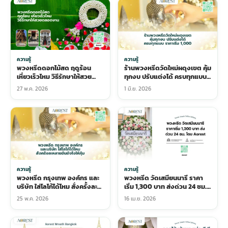
ความรู้
ความรู้
พวงหรีดดอกไม้สด ฤดูร้อน
ร้านพวงหรีดวัดใหม่ผดุงเขต คุ้ม
เหี่ยวเร็วไหม วิธีรักษาให้สวย
ทุกงบ ปรับแต่งได้ ครบทุกแบบ
ตลอดงาน
ราคาเริ่ม 1,000
27 พ.ค. 2026
1 มิ.ย. 2026
ความรู้
ความรู้
พวงหรีด กรุงเทพ องค์กร และ
พวงหรีด วัดเสมียนนารี ราคา
บริษัท ใส่โลโก้ได้ไหม สั่งครั้งละ
เริ่ม 1,300 บาท ส่งด่วน 24 ชม.
หลายอันยังไงให้คุ้ม
โดย Aorest
25 พ.ค. 2026
16 เม.ย. 2026