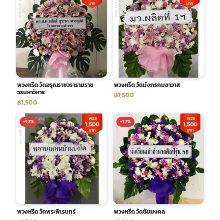
พวงหรีด วัดอรุณราชวรารามราช
พวงหรีด วัดมังกรกมลาวาส
วรมหาวิหาร
฿1,500
฿1,500
-17%
-17%
พวงหรีด วัดพระพิเรนทร์
พวงหรีด วัดชัยมงคล