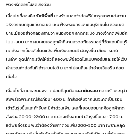
พวงหรีดดอกไม้สด ส่งด่วน
เงื่อนไขที่สองคือ
รัศมีพื้นที่
บางร้านบอกว่าส่งฟรีในกรุงเทพ แต่ความ
จริงครอบคลุมแค่บางเขต เช่น ฝั่งพระนครและธนบุรีรอบใน ส่วนเขต
ชายเมืองอย่างคลองสามวา หนองจอก ลาดกระบัง บางเจ้าคิดเพิ่มอีก
100-300 บาท ผมเคยเจอลูกค้าที่งานสวดอภิธรรมอยู่ที่วัดแถบมีนบุรี
กดสั่งจากเว็บแล้วโดนแจ้งเพิ่มเงินตอนเช้าวันรุ่งขึ้น เสียอารมณ์
เปล่าๆ จุดนี้ถ้าจะเช็คให้ชัวร์ ลองพิมพ์ชื่อวัดในแบบฟอร์มและรอให้เว็บ
คำนวณค่าส่งทันที ถ้าระบบโชว์ 0 บาทไปจนถึงหน้าจ่ายเงินจริง ค่อย
เชื่อใจ
เงื่อนไขที่สามและคนพลาดบ่อยที่สุดคือ
เวลาตัดรอบ
หลายร้านระบุว่า
ส่งฟรีเฉพาะกรณีสั่งก่อน 14:00 น. ถ้าสั่งหลังจากนั้นจะคิดเป็นรอบ
เช้าวันรุ่งขึ้นและถ้ารีบจะมีค่าด่วนเพิ่ม เคสที่เจอบ่อยมากคือลูกค้ากด
สั่งช่วง 20:00-22:00 น. คาดว่าจะถึงงานเช้าวันรุ่งขึ้นเวลา 7:00 น.
แต่พอถึงรอบ พบว่าต้องจ่ายค่าด่วนเพิ่ม 200-500 บาท เพราะหลุด
เวลาตัดรอบ ดังนั้นถ้าต้องสั่งดึก ลองมองหาเจ้าที่เปิด 24 ชั่วโมงและ