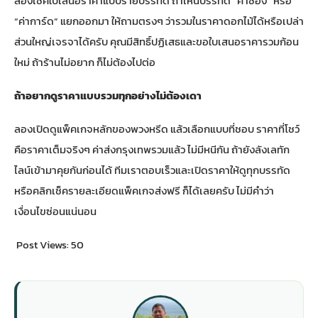
ลองเช็คใบเสนอราคาแบบรายบรรทัด ถ้าเห็นบรรทัด “ค่าซอง” หรือ
“ค่าการ์ด” แยกออกมา ให้ถามตรงๆ ว่ารวมในราคาดอกไม้ได้หรือเปล่า
ส่วนใหญ่เจรจาได้ครับ คุณมีสิทธิ์ปฏิเสธและขอใบเสนอราคารวมก้อน
ใหม่ ถ้าร้านไม่อยาก ก็ไม่ต้องไปต่อ
ถ้าอยากดูราคาแบบรวมทุกอย่างไม่ต้องเดา
ลอง
เปิดดูแพ็คเกจหลักของพวงหรีด
แล้วเลือกแบบที่ชอบ ราคาที่โชว์
คือราคาเต็มจริงๆ ค่าส่งกรุงเทพรวมแล้ว ไม่มีหนีกัน ถ้ายังลังเลทัก
ไลน์เข้ามาคุยกันก่อนได้ ทีมเราตอบเร็วและเปิดราคาให้ดูทุกบรรทัด
หรือ
คลิกเช็ครายละเอียดแพ็คเกจส่งฟรี
ก็ได้เลยครับ ไม่มีคำว่า
เงื่อนไขซ่อนแน่นอน
Post Views:
50