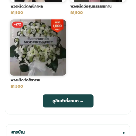
พวงหรีด วัดคณิกาผล
พวงหรีด วัดสุนทรธรรมทาน
฿1,500
฿1,500
-17%
พวงหรีด วัดสิตาราม
฿1,500
ดูสินค้าทั้งหมด →
สารบัญ
▾