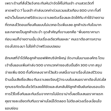
เพราะร้านที่สั่งไว้แจ้งกระทันหันว่าจัดให้ไม่ทันเช้า งานสวดวัดที่
ลาดพร้าว 7 โมงเช้า ค่าส่งบวกค่าด่วนรวมแล้วเกือบ 800 บาท ทั้งที่
หน้าเว็บโฆษณาฟรีชัดเจน เราเลยรับเรื่องและจัดให้ทัน ค่าใช้จ่ายตาม
ที่ตกลงไว้ตอนเที่ยงคืนแบบไม่บวกอะไรเพิ่มเลย ลูกค้าประทับใจมาก
และกลายเป็นลูกค้าประจำ จุดสำคัญที่เขาบอกคือ “พี่บอกราคามา
ก่อน ผมก็จ่ายตามนั้น มันเรื่องเดียวกันแหละ” คนเราต้องการความ
ตรงไปตรงมา ไม่ใช่คำว่าฟรีจอมปลอม
อีกเคสที่จำได้คือลูกค้าออฟฟิศบริษัทใหญ่ จัดงานในนามองค์กร โดน
เจ้าอื่นแอบเพิ่มค่าส่ง 500 บาทบวกค่าซองริบบิ้นอีก 300 บาท สรุป
จ่ายเพิ่ม 800 ทั้งที่ตกลงราคาไว้แล้ว เคสนี้เขาเอาเรื่องไปลงรีวิวจน
ร้านนั้นเสียชื่อเสียง ทีมเราเลยเรียนรู้ว่าระบบใบเสนอราคาต้องโปร่งใส
ทุกบรรทัดต้องโชว์ตัวเลขให้ชัดและส่งกลับให้ลูกค้ายืนยันก่อนรอบจัด
การไว้ใจซึ่งกันและกันเริ่มจากการไม่มีดราม่าตั้งแต่ใบเสนอราคาแรก
คุยรายละเอียดกับทีมเราผ่านไลน์
ได้ตลอด ไม่ต้องห่วงเรื่องเงื่อนไข
แอบซ่อน