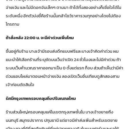
จ่ายเงิน และไม่มีดอกจันเล็กๆ ตามมา ถ้าได้ทั้งสองอย่างก็เชื่อใจได้ใน
ระดับหนึ่ง อีกตัวบ่งชี้คือร้านนั้นกล้าโชว์ราคารวมทุกอย่างโดยไม่ต้อง
โทรถาม
ถ้าสั่งหลัง 22:00 น. จะมีค่าด่วนเพิ่มไหม
ขึ้นอยู่กับร้าน บางเจ้ามีรอบส่งดึกแบบฟรีและบางเจ้าคิดค่าด่วน ผม
แนะนำให้เลือกร้านที่ระบุชัดบนเว็บว่าเปิด 24 ชั่วโมงและไม่มีค่าด่วน ถ้า
ระบบเว็บคำนวณราคาออกมาเป็น 0 ตั้งแต่แรก ก็จบ ส่วนถ้าเห็นว่ามีค่า
ด่วนแอบโผล่มาตอนหน้าจ่ายเงิน ลองเปิดเว็บอื่นเทียบดูสักสองสาม
เจ้าก่อนตัดสินใจ
รัศมีกรุงเทพครอบคลุมถึงปริมณฑลไหม
ร้านส่วนใหญ่ครอบคลุมแค่ในเขตกรุงเทพชั้นใน บางเจ้าขยายถึง
นนทบุรี สมุทรปราการ ปทุมธานี แต่อาจมีค่าส่งเพิ่มสำหรับเขตชาย
เมือง ทางที่ดีที่สุดคือพิมพ์ที่อยู่ปลายทางจริงในแบบฟอร์มและรอให้