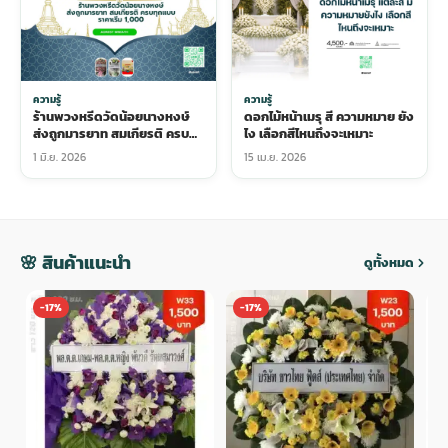
ความรู้
ความรู้
ร้านพวงหรีดวัดน้อยนางหงษ์
ดอกไม้หน้าเมรุ สี ความหมาย ยัง
ส่งถูกมารยาท สมเกียรติ ครบ
ไง เลือกสีไหนถึงจะเหมาะ
ทุกแบบ ราคาเริ่ม 1,000
1 มิ.ย. 2026
15 เม.ย. 2026
🌸 สินค้าแนะนำ
ดูทั้งหมด
-17%
-17%
-