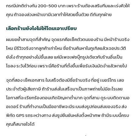
กรณีปกติต่างกัน 200-500 บาท เพราะร้านต้องเสริมทีมและเร่งคิวให้
คุณ ถ้าจองล่วงหน้าเขามีเวลาทำให้สวยขึ้นด้วย ดีกับทุกฝ่าย
เลือกร้านยังไงไม่ให้โดนเอาเปรียบ
ผมขอย้ำสามจุดที่สำคัญ จุดแรกคือเช็คตัวตนของร้าน มีหน้าร้านจริง
ไหม มีรีวิวจริงจากลูกค้าเก่าไหม ชื่อร้านค้นหาในกูเกิลแล้วเจอประวัติ
ยังไง ถ้าทุกอย่างไม่ขึ้นเลย แค่มีเพจเฟซบุ๊กรูปเดียวกับร้านอื่นเป็น
โขลง ระวังไว้ก่อน เพราะนี่คือร้านที่ตั้งขึ้นเพื่อรับเงินมัดจำแล้วหายไป
จุดที่สอง เช็คเอกสาร ใบเสร็จต้องมีชื่อร้านจริง ที่อยู่ เบอร์โทร เลข
ประจำตัวผู้เสียภาษี ถ้าร้านส่งใบเสร็จมาเป็นภาพถ่ายไม่มีอะไรเลย
โอกาสที่จะเรียกร้องตอนเกิดปัญหาต่ำมาก จุดที่สาม ดูระบบติดตามอ
อเดอร์ ร้านที่ทำงานเป็นมืออาชีพจะมีระบบส่งรูปก่อนส่งของจริง ส่ง
พิกัด GPS รถระหว่างทาง ส่งรูปยืนยันหลังตั้งหน้าศพ ถ้ามีระบบนี้ครบ
คุณก็สบายใจได้