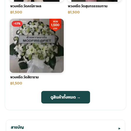
พวงหรีด วัดคณิกาผล
พวงหรีด วัดสุนทรธรรมทาน
฿1,500
฿1,500
-17%
พวงหรีด วัดสิตาราม
฿1,500
ดูสินค้าทั้งหมด →
สารบัญ
▾