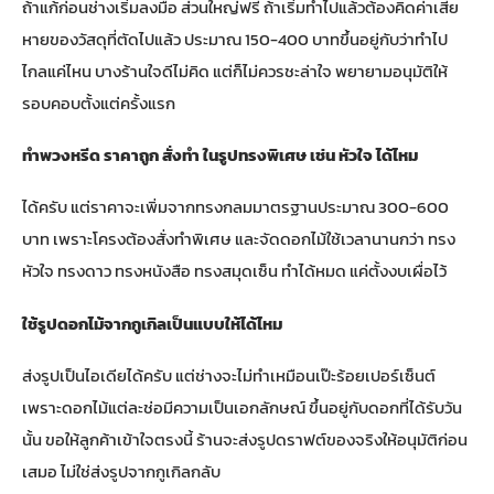
ถ้าแก้ก่อนช่างเริ่มลงมือ ส่วนใหญ่ฟรี ถ้าเริ่มทำไปแล้วต้องคิดค่าเสีย
หายของวัสดุที่ตัดไปแล้ว ประมาณ 150-400 บาทขึ้นอยู่กับว่าทำไป
ไกลแค่ไหน บางร้านใจดีไม่คิด แต่ก็ไม่ควรชะล่าใจ พยายามอนุมัติให้
รอบคอบตั้งแต่ครั้งแรก
ทำพวงหรีด ราคาถูก สั่งทำ ในรูปทรงพิเศษ เช่น หัวใจ ได้ไหม
ได้ครับ แต่ราคาจะเพิ่มจากทรงกลมมาตรฐานประมาณ 300-600
บาท เพราะโครงต้องสั่งทำพิเศษ และจัดดอกไม้ใช้เวลานานกว่า ทรง
หัวใจ ทรงดาว ทรงหนังสือ ทรงสมุดเซ็น ทำได้หมด แค่ตั้งงบเผื่อไว้
ใช้รูปดอกไม้จากกูเกิลเป็นแบบให้ได้ไหม
ส่งรูปเป็นไอเดียได้ครับ แต่ช่างจะไม่ทำเหมือนเป๊ะร้อยเปอร์เซ็นต์
เพราะดอกไม้แต่ละช่อมีความเป็นเอกลักษณ์ ขึ้นอยู่กับดอกที่ได้รับวัน
นั้น ขอให้ลูกค้าเข้าใจตรงนี้ ร้านจะส่งรูปดราฟต์ของจริงให้อนุมัติก่อน
เสมอ ไม่ใช่ส่งรูปจากกูเกิลกลับ