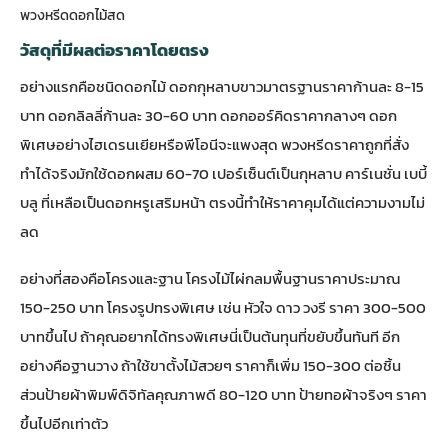
พวงหรีดดอกไม้สด
วัสดุที่มีผลต่อราคาโดยตรง
อย่างแรกคือชนิดดอกไม้ ดอกกุหลาบขาวมาตรฐานราคาก้านละ 8-15
บาท ดอกลิลลี่ก้านละ 30-60 บาท ดอกออร์คิดราคากลางๆ ดอก
พิเศษอย่างไฮเดรนเยียหรือพีโอนีจะแพงสุด พวงหรีดราคาถูกที่สั่ง
ทำได้จริงมักใช้ดอกผสม 60-70 เปอร์เซ็นต์เป็นกุหลาบ คาร์เนชั่น เบบี้
บลู ที่เหลือเป็นดอกหรูเสริมหน้า ตรงนี้ทำให้ราคาคุมได้แต่ความงามไม่
ลด
อย่างที่สองคือโครงและฐาน โครงไม้ไผ่กลมพื้นฐานราคาประมาณ
150-250 บาท โครงรูปทรงพิเศษ เช่น หัวใจ ดาว วงรี ราคา 300-500
บาทขึ้นไป ถ้าคุณอยากได้ทรงพิเศษนี่เป็นต้นทุนที่ขยับขึ้นทันที อีก
อย่างคือฐานวาง ถ้าใช้ขาตั้งไม้สวยๆ ราคาก็เพิ่ม 150-300 ต่อชิ้น
ส่วนป้ายผ้าพิมพ์ดิจิทัลคุณภาพดี 80-120 บาท ป้ายทอผ้าจริงๆ ราคา
ขึ้นไปอีกเท่าตัว