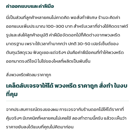
ค่าออกแบบและค่าฝีมือ
นี่เป็นส่วนที่ลูกค้าหลายคนไม่คาดคิด พอสั่งทำพิเศษ ร้านจะคิดค่า
ออกแบบเพิ่มประมาณ 100-300 บาท สำหรับเวลาที่ช่างใช้คิดดราฟต์
รูปและส่งให้ลูกค้าอนุมัติ ค่าฝีมือจัดดอกไม้ก็คิดต่างจากพวงหรีด
มาตรฐาน เพราะใช้เวลาทำมากกว่า ปกติ 30-50 เปอร์เซ็นต์ของ
ต้นทุนวัสดุรวม ฟังดูเยอะแต่จริงๆ มันคือค่าฝีมือคนที่ทำให้พวงหรีด
ออกมาตรงดีไซน์ ไม่ใช่ของโหลที่ผลิตเป็นพันชิ้น
สั่งพวงหรีดพัดลม ราคาถูก
เคล็ดลับเจรจาให้ได้ พวงหรีด ราคาถูก สั่งทำ ในงบ
ที่คุม
จากประสบการณ์ตรงของผม การเจรจากับร้านดอกไม้ให้ได้ราคาที่
คุ้มจริงๆ มีเทคนิคที่หลายคนไม่เคยใช้ ลองทำตามนี้ครับ แล้วจะเห็นว่า
ราคาขยับลงได้แบบที่คุณไม่คิดมาก่อน