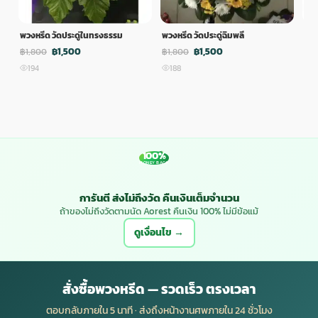
พวงหรีด วัดประดู่ในทรงธรรม
พวงหรีด วัดประดู่ฉิมพลี
พวง
฿1,500
฿1,500
฿1,800
฿1,800
฿1,
194
188
1
100%
MONEY BACK
การันตี ส่งไม่ถึงวัด คืนเงินเต็มจำนวน
ถ้าของไม่ถึงวัดตามนัด Aorest คืนเงิน 100% ไม่มีข้อแม้
ดูเงื่อนไข →
สั่งซื้อพวงหรีด — รวดเร็ว ตรงเวลา
ตอบกลับภายใน 5 นาที · ส่งถึงหน้างานศพภายใน 24 ชั่วโมง