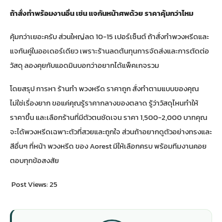
ถ้าสั่งทำพร้อมงานอื่น เช่น แจกันหน้าศพด้วย ราคาคุ้มกว่าไหม
คุ้มกว่าเยอะครับ ส่วนใหญ่ลด 10-15 เปอร์เซ็นต์ ถ้าสั่งทำพวงหรีดและ
แจกันคู่ในออเดอร์เดียว เพราะร้านลดต้นทุนการจัดส่งและการตัดต่อ
วัสดุ ลองคุยกับแอดมินบอกว่าอยากได้แพ็คเกจรวม
โดยสรุป การหา
ร้านทำ พวงหรีด ราคาถูก สั่งทำตามแบบของคุณ
ไม่ใช่เรื่องยาก ขอแค่คุณรู้ราคากลางของตลาด รู้ว่าวัสดุไหนทำให้
ราคาขึ้น และเลือกร้านที่มีตัวตนชัดเจน ราคา 1,500-2,000 บาทคุณ
จะได้พวงหรีดเฉพาะตัวที่สวยและถูกใจ ส่วนถ้าอยากดูตัวอย่างทรงและ
สีอื่นๆ ที่
หน้า พวงหรีด ของ Aorest
มีให้เลือกครบ พร้อมทีมงานคอย
ตอบทุกข้อสงสัย
Post Views:
25