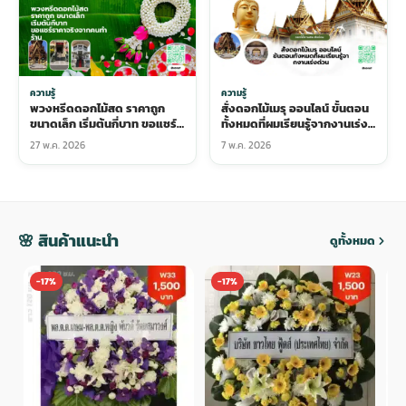
ความรู้
ความรู้
พวงหรีดดอกไม้สด ราคาถูก
สั่งดอกไม้เมรุ ออนไลน์ ขั้นตอน
ขนาดเล็ก เริ่มต้นกี่บาท ขอแชร์
ทั้งหมดที่ผมเรียนรู้จากงานเร่ง
ราคาจริงจากคนทำร้าน
ด่วน
27 พ.ค. 2026
7 พ.ค. 2026
🌸 สินค้าแนะนำ
ดูทั้งหมด
-17%
-17%
-