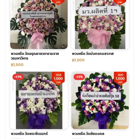
พวงหรีด วัดอรุณราชวรารามราช
พวงหรีด วัดมังกรกมลาวาส
วรมหาวิหาร
฿1,500
฿1,500
-17%
-17%
พวงหรีด วัดพระพิเรนทร์
พวงหรีด วัดชัยมงคล