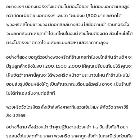
อย่างแรก บอกงบจริงตั้งแต่ต้น ไม่ต้องโอ้อวด ไม่ต้องบอกตัวเลขสูง
กว่าที่คิดเผื่อต่อ บอกตรงๆ เลยว่า “ผมมีงบ 1,500 บาท อยากได้
พวงหรีดสีโทนขาวม่วง มีดอกลิลลี่บางส่วน ใส่ชื่อตามนี้” ร้านที่จริงใจ
จะบอกกลับมาเลยว่าทำได้แค่ไหนในงบนี้ ส่วนไหนต้องตัด ส่วนไหนใส่ได้
ตรงไปตรงมาดีกว่าโดนเสนอแบบสวยๆ แล้วราคาทะลุงบ
อย่างที่สอง ขอดูตัวอย่างพวงหรีดที่ร้านเคยทำในงบใกล้กัน ร้านดีๆ จะ
มีรูปลูกค้าจริงในงบ 1,200, 1,500, 2,000 ให้คุณเปรียบเทียบได้ คุณจะ
เห็นชัดว่าราคานี้คุณจะได้พวงหรีดหน้าตาประมาณไหน ถ้าร้านไหนไม่
ยอมส่งรูปย้อนหลังให้ดู เป็นสัญญาณเตือนแล้วครับ อาจจะเป็นร้านที่
ไม่ได้ทำเอง รับงานต่ออีกที
พวงหรีดวัดไตรมิตร สั่งเช้าส่งถึงศาลาทันสวดเย็นไหม? พิกัดวัด ราคา วิธี
สั่ง ปี 2569
อย่างที่สาม สั่งล่วงหน้า ถ้าคุณรู้วันงานล่วงหน้า 1-2 วัน สั่งทันที อย่า
รอจนชั่วโมงสุดท้าย ราคา พวงหรีด ราคาถูก สั่งทำ ในกรณีเร่งด่วนกับ