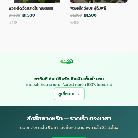
พวงหรีด วัดประดู่ในทรงธรรม
พวงหรีด วัดประดู่ฉิมพลี
พวง
฿1,500
฿1,500
฿1,800
฿1,800
฿1,
195
188
1
100%
MONEY BACK
การันตี ส่งไม่ถึงวัด คืนเงินเต็มจำนวน
ถ้าของไม่ถึงวัดตามนัด Aorest คืนเงิน 100% ไม่มีข้อแม้
ดูเงื่อนไข →
สั่งซื้อพวงหรีด — รวดเร็ว ตรงเวลา
ตอบกลับภายใน 5 นาที · ส่งถึงหน้างานศพภายใน 24 ชั่วโมง