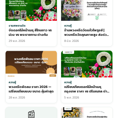
งานศพตามวัด
ความรู้
จัดดอกไม้หน้าเมรุ สีโทนขาว vs
ร้านพวงหรีดวัดแก้วไพฑูรย์ |
ม่วง vs พระราชทาน ต่างกัน
พวงหรีดวัดคุณภาพสูง ส่งด่วน
ทั่วกรุงเทพมหานคร (กทม)
29 พ.ค. 2026
8 มิ.ย. 2026
ความรู้
ความรู้
เปรียบเทียบดอกไม้หน้าเมรุ
พวงหรีดพัดลม ราคา 2026 —
กรุงเทพ ราคา vs ปริมณฑล ต่าง
เปรียบเทียบแบบ ขนาด คุ้มค่าสุด
กันยังไง
28 พ.ค. 2026
5 พ.ค. 2026
📰