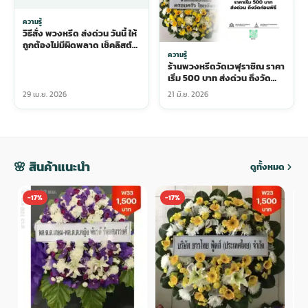
ความรู้
วิธีสั่ง พวงหรีด ส่งด่วน วันนี้ ให้
ถูกต้องไม่มีผิดพลาด เช็คลิสต์
ความรู้
ครบก่อนโอนเงิน
ร้านพวงหรีดวัดเวฬุราชิณ ราคา
เริ่ม 500 บาท ส่งด่วน ถึงวัด
ก่อนพิธี
29 เม.ย. 2026
21 มิ.ย. 2026
🌸 สินค้าแนะนำ
ดูทั้งหมด
-17%
-17%
-