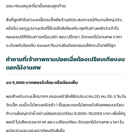
รอบ ก่อนสรุปเดี๋ยวขั้นตอนสุดท้าย
สิ่งที่ลูกค้าในช่วงงบนี้ควรเช็คคือร้านมีประสบการณ์กับงานใหญ่จริง
หรือไม่ ขอดูรูปงานเดิมที่ใช้งบใกล้เคียงกัน คุยกับช่างหลักว่าเข้าใจ
คอนเซปต์ที่ต้องการหรือเปล่า ลอง
ปรึกษา จัดดอกไม้งานศพ ราคา
ระดับพรีเมียมกับ Aorest
ทีมงานยินดีออกแบบให้ตรงโจทย์ที่สุด
คำถามที่เจ้าภาพถามบ่อยเมื่อต้องเปรียบเทียบงบ
ดอกไม้งานศพ
งบ 5,000 บาทพอจริงไหม หรือต้องเพิ่ม
พอสำหรับงานเล็กมากๆ ครอบครัวใกล้ชิดประมาณ 20 คน จัด 3 วัน ใน
วัดเล็ก งบนี้จะได้พวงหรีดผ้า 1 ชิ้นและดอกไม้สดหน้าหีบศพแบบเรียบ
ถ้างานใหญ่กว่านี้ อย่างน้อยควรเตรียม 8,000-10,000 บาท เพื่อให้ดู
พอดี ไม่เสียบรรยากาศ ลอง
เปรียบเทียบ จัดดอกไม้งานศพ ราคา ใน
แต่ละช่วงงบ
ของเราก่อนตัดสินใจ