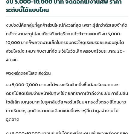
งบ 5,000-10,000 บาท จัดดอกไม้งานศพ ราคา
ระดับนี้ได้แบบไหน
งบช่วงนี้คือกลุ่มที่ลูกค้าส่วนใหญ่กังวลที่สุด เพราะรู้สึกว่าตัวเลขจำกัด
กลัวว่างานจะดูไม่สมเกียรติ แต่จริงๆ แล้วถ้าวางแผนดี งบ 5,000-
10,000 บาทก็พอจัดงานเล็กในครอบครัวให้ดูเรียบร้อยและอบอุ่นได้
ส่วนใหญ่จะเหมาะกับงานที่จัด 3 วันในวัดเล็ก ครอบครัวประมาณ 20-
40 คน
พวงหรีดดอกไม้สด ส่งด่วน
งบ 5,000-7,000 บาทจะได้พวงหรีดผ้าหนึ่งชิ้นต้อนรับแขก และ
ดอกไม้สดเรียบง่ายหน้าหีบศพ ใช้ดอกที่ราคาเข้าถึงง่ายเช่น คาร์เนชั่น
ไซส์เล็ก เบญจมาศ ใบยูคาลิปตัส ฟอร์มเรียบๆ ทรงตั้งตรง สีโทนขาว
เทาเรียบหรู ลูกค้าหลายคนเลือกแบบนี้เพราะรู้สึกว่าดูสง่างาม ไม่
ฉูดฉาด
งบ 8,000-10,000 บาทขยับขึ้นได้อีกหนึ่งระดับ เพิ่มพวงหรีดดอกสด