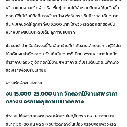
เข้ามาแทนพวงหรีดผ้า หรือเพิ่มซุ้มดอกไม้เล็กรอบหีบศพให้ดูเต็มขึ้น
ดอกไม้ที่ใช้เริ่มมีลิลลี่ขาวเข้ามาบ้าง ฟอร์มทรงเริ่มมีรายละเอียดมาก
ขึ้น ผมเคยจัดให้ลูกค้าที่งบ 9,500 บาท ใช้พวงหรีดดอกสดสองชิ้น
หน้าหีบศพแบบประดับเต็ม ลูกค้าชอบมาก
ข้อแนะนำสำหรับช่วงงบนี้คือเลือกร้านที่ทำกับงานเล็กบ่อยๆ จะรู้วิธีจัด
ให้ดูดีในงบจำกัด อย่าไปร้านที่เน้นงานพรีเมียมเพราะเขาอาจไม่ถนัด
ทำราคานี้ ลอง
ดู จัดดอกไม้งานศพ ราคา ระดับเริ่มต้นแต่ละแพ็คเกจ
ของเราเพื่อเปรียบเทียบ
พวงหรีดพัดลม ส่งด่วน
งบ 15,000-25,000 บาท จัดดอกไม้งานศพ ราคา
กลางๆ ครอบคลุมงานขนาดกลาง
ช่วงงบนี้คือสวีตสปอตของลูกค้าส่วนใหญ่ในกรุงเทพ เหมาะกับงาน
ขนาด 50-80 คน จัด 5-7 วันที่วัดกลางในเมือง ครอบคลุมพวงหรีด