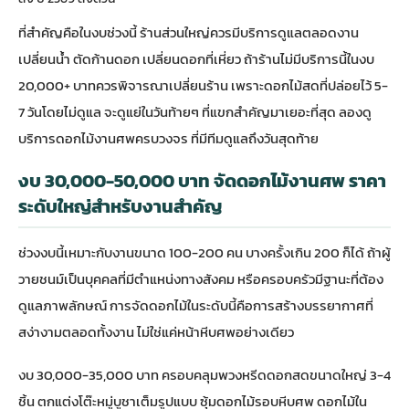
ที่สำคัญคือในงบช่วงนี้ ร้านส่วนใหญ่ควรมีบริการดูแลตลอดงาน
เปลี่ยนน้ำ ตัดก้านดอก เปลี่ยนดอกที่เหี่ยว ถ้าร้านไม่มีบริการนี้ในงบ
20,000+ บาทควรพิจารณาเปลี่ยนร้าน เพราะดอกไม้สดที่ปล่อยไว้ 5-
7 วันโดยไม่ดูแล จะดูแย่ในวันท้ายๆ ที่แขกสำคัญมาเยอะที่สุด ลองดู
บริการดอกไม้งานศพครบวงจร
ที่มีทีมดูแลถึงวันสุดท้าย
งบ 30,000-50,000 บาท จัดดอกไม้งานศพ ราคา
ระดับใหญ่สำหรับงานสำคัญ
ช่วงงบนี้เหมาะกับงานขนาด 100-200 คน บางครั้งเกิน 200 ก็ได้ ถ้าผู้
วายชนม์เป็นบุคคลที่มีตำแหน่งทางสังคม หรือครอบครัวมีฐานะที่ต้อง
ดูแลภาพลักษณ์ การจัดดอกไม้ในระดับนี้คือการสร้างบรรยากาศที่
สง่างามตลอดทั้งงาน ไม่ใช่แค่หน้าหีบศพอย่างเดียว
งบ 30,000-35,000 บาท ครอบคลุมพวงหรีดดอกสดขนาดใหญ่ 3-4
ชิ้น ตกแต่งโต๊ะหมู่บูชาเต็มรูปแบบ ซุ้มดอกไม้รอบหีบศพ ดอกไม้ใน