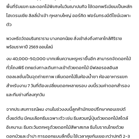
พื้นที่รับแขก และดอกไม้พิเศษในวันฌาปนกิจ ใช้ดอกพรีเมียมเป็นหลัก
ไฮเดรนเยีย ลิลลี่นำเข้า กุหลาบใหญ่ ออร์คิด ฟอร์มทรงมีดีไซน์เฉพาะ
ตัว
พวงหรีดวัดอมรินทราราม บางกอกน้อย สั่งเช้าส่งถึงศาลาใกล้ศิริราช
พร้อมราคาปี 2569 ออนไลน์
งบ 40,000-50,000 บาทเพิ่มความหรูหราขึ้นอีก สามารถจัดดอกไม้
ทั่วโถงพิธี ตกแต่งทางเดินทางเข้าด้วยดอกไม้ มีฟลอรอลอินส
ตอลเลชั่นเป็นจุดถ่ายภาพ เพิ่มดอกไม้ในห้องน้ำชา ห้องอาหารแขก
สำหรับงาน 7 วันที่ต้องเปลี่ยนดอกหลายรอบ งบนี้รวมค่าดอกสำรอง
และทีมช่างที่ลงทุกวัน
จากประสบการณ์ผม งานในช่วงงบนี้ลูกค้ามักขอปรึกษาคอนเซปต์
ตั้งแต่ต้น มีคนเลือกธีมเฉพาะตัว เช่น ธีมสวนญี่ปุ่นด้วยดอกไม้สไตล์
อิเคบานะ ธีมตะวันตกหรูด้วยดอกไม้สีพาสเทล ธีมโบราณไทยด้วย
ดอกบัวและจำปา การออกแบบลึกขึ้น ใช้เวลาคุยกันเยอะกว่าปกติ 2-3