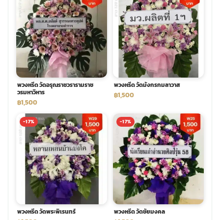
พวงหรีด วัดอรุณราชวรารามราช
พวงหรีด วัดมังกรกมลาวาส
วรมหาวิหาร
฿1,500
฿1,500
-17%
-17%
พวงหรีด วัดพระพิเรนทร์
พวงหรีด วัดชัยมงคล