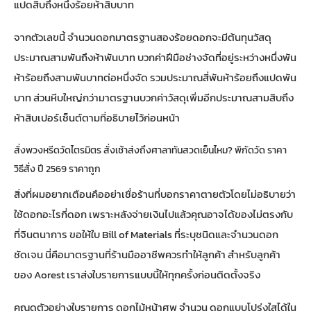
แปดสิบถึงหนึ่งร้อยห้าสิบบาท
จากตัวเลขนี้ จำนวนดอกมาตรฐานสองร้อยดอกจะมีต้นทุนวัสดุ
ประมาณสามพันถึงห้าพันบาท บวกค่าฝีมือช่างจัดที่อยู่ระหว่างหนึ่งพัน
ห้าร้อยถึงสามพันบาทต่อหนึ่งจัด รวมประมาณสี่พันห้าร้อยถึงแปดพัน
บาท ส่วนหีบใหญ่กว่ามาตรฐานบวกค่าวัสดุเพิ่มอีกประมาณสามสิบถึง
ห้าสิบเปอร์เซ็นต์ตามที่อธิบายไว้ก่อนหน้า
สั่งพวงหรีดวัดไตรมิตร สั่งเช้าส่งถึงศาลาทันสวดเย็นไหม? พิกัดวัด ราคา
วิธีสั่ง ปี 2569 ราคาถูก
สิ่งที่ผมอยากเตือนคืออย่าเชื่อร้านที่บอกราคาตายตัวโดยไม่อธิบายว่า
ใช้ดอกอะไรกี่ดอก เพราะหลังจ่ายเงินไปแล้วคุณอาจได้ของไม่ตรงกับ
ที่จินตนาการ ขอให้ใบ Bill of Materials ที่ระบุชนิดและจำนวนดอก
ชัดเจน นี่คือมาตรฐานที่ร้านมืออาชีพควรทำให้ลูกค้า สำหรับลูกค้า
ของ Aorest เราส่งใบรายการแบบนี้ให้ทุกครั้งก่อนติดตั้งจริง
คุณดูตัวอย่างใบรายการ ดอกไม้หน้าศพ จำนวน ดอกแบบโปร่งใสได้ใน