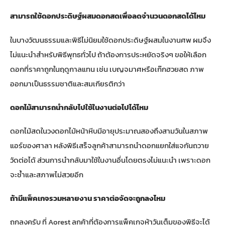
สามารถใช้ดอกประดิษฐ์ผสมดอกสดเพื่อลดจำนวนดอกสดได้ไหม
ในบางวัฒนธรรมและพิธีไม่นิยมใช้ดอกประดิษฐ์ผสมในงานศพ ผมจึง
ไม่แนะนำสำหรับพิธีพุทธทั่วไป ถ้าต้องการประหยัดจริงๆ ขอให้เลือก
ดอกที่ราคาถูกในฤดูกาลแทน เช่น เบญจมาศหรือเก๊กฮวยสด ภาพ
ออกมาเป็นธรรมชาติและสมเกียรติกว่า
ดอกไม้สามารถนำกลับไปใช้ในงานต่อไปได้ไหม
ดอกไม้สดในวงดอกไม้หน้าหีบมีอายุประมาณสองถึงสามวันในสภาพ
แอร์ของศาลา หลังพิธีเสร็จลูกค้าสามารถนำดอกแยกใส่แจกันถวาย
วัดต่อได้ ส่วนการนำกลับมาใช้ในงานอื่นโดยตรงไม่แนะนำ เพราะดอก
จะช้ำและสภาพไม่สวยอีก
ถ้ามีแพ็คเกจรวมหลายงาน ราคาต่อจัดจะถูกลงไหม
ถูกลงครับ ที่ Aorest ลูกค้าที่ต้องการแพ็คเกจห้าวันเต็มของพิธีจะได้