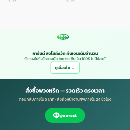
195
188
1
100%
MONEY BACK
การันตี ส่งไม่ถึงวัด คืนเงินเต็มจำนวน
ถ้าของไม่ถึงวัดตามนัด Aorest คืนเงิน 100% ไม่มีข้อแม้
ดูเงื่อนไข →
สั่งซื้อพวงหรีด — รวดเร็ว ตรงเวลา
ตอบกลับภายใน 5 นาที · ส่งถึงหน้างานศพภายใน 24 ชั่วโมง
@aorest