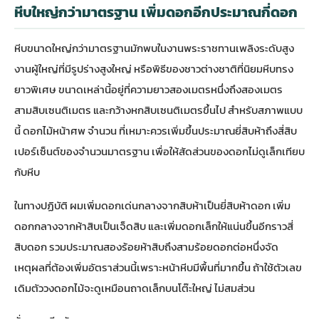
หีบใหญ่กว่ามาตรฐาน เพิ่มดอกอีกประมาณกี่ดอก
หีบขนาดใหญ่กว่ามาตรฐานมักพบในงานพระราชทานเพลิงระดับสูง
งานผู้ใหญ่ที่มีรูปร่างสูงใหญ่ หรือพิธีของชาวต่างชาติที่นิยมหีบทรง
ยาวพิเศษ ขนาดเหล่านี้อยู่ที่ความยาวสองเมตรหนึ่งถึงสองเมตร
สามสิบเซนติเมตร และกว้างหกสิบเซนติเมตรขึ้นไป สำหรับสภาพแบบ
นี้ ดอกไม้หน้าศพ จำนวน ที่เหมาะควรเพิ่มขึ้นประมาณยี่สิบห้าถึงสี่สิบ
เปอร์เซ็นต์ของจำนวนมาตรฐาน เพื่อให้สัดส่วนของดอกไม่ดูเล็กเทียบ
กับหีบ
ในทางปฏิบัติ ผมเพิ่มดอกเด่นกลางจากสิบห้าเป็นยี่สิบห้าดอก เพิ่ม
ดอกกลางจากห้าสิบเป็นเจ็ดสิบ และเพิ่มดอกเล็กให้แน่นขึ้นอีกราวสี่
สิบดอก รวมประมาณสองร้อยห้าสิบถึงสามร้อยดอกต่อหนึ่งจัด
เหตุผลที่ต้องเพิ่มอัตราส่วนนี้เพราะหน้าหีบมีพื้นที่มากขึ้น ถ้าใช้ตัวเลข
เดิมตัววงดอกไม้จะดูเหมือนถาดเล็กบนโต๊ะใหญ่ ไม่สมส่วน