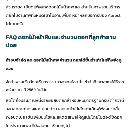
ส่วนรายละเอียดแพ็คเกจดอกไม้หน้าศพ
และสำหรับภาพรวมบริการ
ดอกไม้งานศพทั้งหมดเข้าไปอ่านเพิ่มที่
หน้าหลักบริการของ Aorest
ได้เลยครับ
FAQ ดอกไม้หน้าหีบและจำนวนดอกที่ลูกค้าถาม
บ่อย
ถ้างบจำกัด ลด ดอกไม้หน้าศพ จำนวน ดอกได้ขั้นต่ำเท่าไหร่ถึงยังดู
สวย
จัดส่งพวงหรีดวัดอมรินทราราม บางกอกน้อย สั่งเช้าส่งถึงศาลาใกล้ศิริราช
พร้อมราคาปี 2569 ใกล้ฉัน
ลดได้ถึงประมาณหนึ่งร้อยยี่สิบดอกสำหรับหีบมาตรฐานครับ ต่ำกว่านี้
วงดอกจะดูโหรงและไม่สมส่วน ผมแนะนำให้ใช้ดอกเล็กฟูฟ่องมากขึ้น
เพื่อชดเชย เช่น เพิ่มยิปโซและสแตติสเพื่อให้ดูแน่นโดยไม่ต้องใช้ดอก
ใหญ่ราคาแพง ก็ยังออกมาเรียบหรูได้