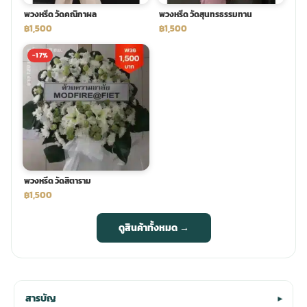
พวงหรีด วัดคณิกาผล
พวงหรีด วัดสุนทรธรรมทาน
฿1,500
฿1,500
-17%
พวงหรีด วัดสิตาราม
฿1,500
ดูสินค้าทั้งหมด →
สารบัญ
▾