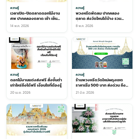
ความรู้
ความรู้
เวลาเปิด-ปิดตลาดดอกไม้งาน
พวงหรีดพัดลม ปากคลอง
ศพ ปากคลองตลาด เช้า เย็น
ตลาด ส่งวัดไหนได้บ้าง รวม
ดึก คู่มือคนรีบ
พื้นที่ครบทุกโซน
14 พ.ค. 2026
8 พ.ค. 2026
ความรู้
ความรู้
ดอกไม้งานแต่งส่งฟรี สั่งขั้นต่ำ
ร้านพวงหรีดวัดใหม่ผดุงเขต
เท่าไหร่ถึงได้ฟรี เงื่อนไขที่ต้องรู้
ราคาเริ่ม 500 บาท ส่งด่วน ถึง
วัดก่อนพิธี
20 เม.ย. 2026
21 มิ.ย. 2026