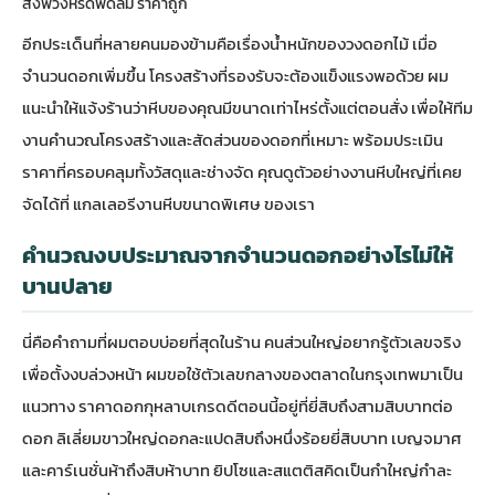
สั่งพวงหรีดพัดลม ราคาถูก
อีกประเด็นที่หลายคนมองข้ามคือเรื่องน้ำหนักของวงดอกไม้ เมื่อ
จำนวนดอกเพิ่มขึ้น โครงสร้างที่รองรับจะต้องแข็งแรงพอด้วย ผม
แนะนำให้แจ้งร้านว่าหีบของคุณมีขนาดเท่าไหร่ตั้งแต่ตอนสั่ง เพื่อให้ทีม
งานคำนวณโครงสร้างและสัดส่วนของดอกที่เหมาะ พร้อมประเมิน
ราคาที่ครอบคลุมทั้งวัสดุและช่างจัด คุณดูตัวอย่างงานหีบใหญ่ที่เคย
จัดได้ที่
แกลเลอรีงานหีบขนาดพิเศษ
ของเรา
คำนวณงบประมาณจากจำนวนดอกอย่างไรไม่ให้
บานปลาย
นี่คือคำถามที่ผมตอบบ่อยที่สุดในร้าน คนส่วนใหญ่อยากรู้ตัวเลขจริง
เพื่อตั้งงบล่วงหน้า ผมขอใช้ตัวเลขกลางของตลาดในกรุงเทพมาเป็น
แนวทาง ราคาดอกกุหลาบเกรดดีตอนนี้อยู่ที่ยี่สิบถึงสามสิบบาทต่อ
ดอก ลิเลี่ยมขาวใหญ่ดอกละแปดสิบถึงหนึ่งร้อยยี่สิบบาท เบญจมาศ
และคาร์เนชั่นห้าถึงสิบห้าบาท ยิปโซและสแตติสคิดเป็นกำใหญ่กำละ