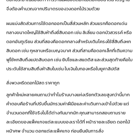
จึงต้องคำนวณจากปริมาตรของวงดอกไม้รวมด้วย
ผมแบ่งสัดส่วนการใช้ดอกออกเป็นสี่ส่วนหลัก ส่วนแรกคือดอกเด่น
กลางขนาดใหญ่ใช้สิบห้าถึงยี่สิบดอก เช่น ลิเลี่ยม ดอกบัวสวรรค์ หรือ
ดอกอันทูเรียม ส่วนที่สองคือดอกกลางสำหรับเติมโครงใช้สี่สิบถึงหก
สิบดอก เช่น กุหลาบหรือเบญจมาศ ส่วนที่สามคือดอกเล็กที่เติมความ
ฟูใช้หกสิบถึงแปดสิบดอก เช่น ยิปโซและสแตติส และส่วนสุดท้ายคือใบ
ประดับใช้สามสิบถึงห้าสิบใบเช่น ใบเงินใบทองหรือใบยูคาลิปตัส
สั่งพวงหรีดดอกไม้สด ราคาถูก
ลูกค้าใหม่หลายคนถามว่าทำไมร้านบางแห่งเรียกตัวเลขสูงกว่านี้มาก
คำตอบคือร้านที่ปรับขึ้นมักรวมค่าฝีมือและค่าเดินทางเข้าไปด้วย แต่
จำนวนดอกที่ใช้จริงไม่ได้ต่างกันมากนัก คุณสามารถสอบถามราย
ละเอียดของแพ็คเกจแต่ละแบบของเราได้ที่
หน้ารายละเอียด ดอกไม้
หน้าศพ จำนวน ดอกแต่ละแพ็คเกจ
ก่อนยืนยันการสั่ง