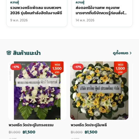
ความรู้
ความรู้
รวมพวงหรีดพัดลม แบบสวยๆ
ส่งดอกไม้งานศพ กรุงเทพ
2026 รุ่นไหนกำลังฮิตในงานพิธี
มารยาทที่บริษัทควรรู้ก่อนสั่งให้
ครอบครัวลูกค้า
9 พ.ค. 2026
14 พ.ค. 2026
🌸 สินค้าแนะนำ
ดูทั้งหมด
-17%
-17%
-
พวงหรีด วัดประดู่ในทรงธรรม
พวงหรีด วัดประดู่ฉิมพลี
พวง
฿1,500
฿1,500
฿1,800
฿1,800
฿1,