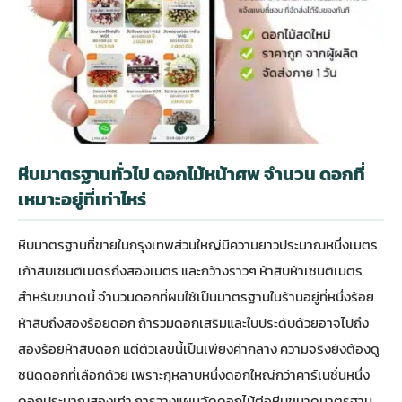
หีบมาตรฐานทั่วไป ดอกไม้หน้าศพ จำนวน ดอกที่
เหมาะอยู่ที่เท่าไหร่
หีบมาตรฐานที่ขายในกรุงเทพส่วนใหญ่มีความยาวประมาณหนึ่งเมตร
เก้าสิบเซนติเมตรถึงสองเมตร และกว้างราวๆ ห้าสิบห้าเซนติเมตร
สำหรับขนาดนี้ จำนวนดอกที่ผมใช้เป็นมาตรฐานในร้านอยู่ที่หนึ่งร้อย
ห้าสิบถึงสองร้อยดอก ถ้ารวมดอกเสริมและใบประดับด้วยอาจไปถึง
สองร้อยห้าสิบดอก แต่ตัวเลขนี้เป็นเพียงค่ากลาง ความจริงยังต้องดู
ชนิดดอกที่เลือกด้วย เพราะกุหลาบหนึ่งดอกใหญ่กว่าคาร์เนชั่นหนึ่ง
ดอกประมาณสองเท่า การวางแผนจัดดอกไม้ต่อหีบขนาดมาตรฐาน