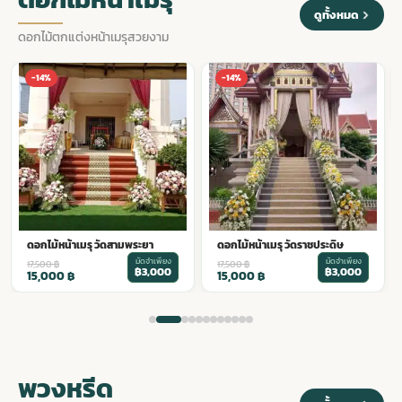
ดูทั้งหมด
ดอกไม้ตกแต่งหน้าเมรุสวยงาม
ดอกไม้หน้าเมรุ วัดสุนทรธรรม
-14%
-14%
มัดจำเพียง
18,500
฿
฿3,200
16,000
฿
ดอกไม้หน้าเมรุ วัดราชประดิษ
มัดจำเพียง
17,500
฿
฿3,000
15,000
฿
พวงหรีด