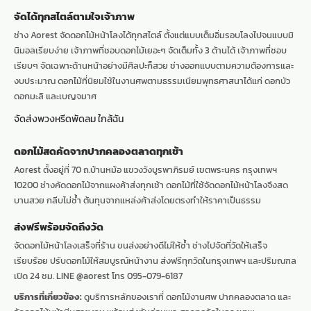
จัดได้ทุกสไตล์ตามใจเจ้าภาพ
ช่าง Aorest จัดดอกไม้หน้าโลงได้ทุกสไตล์ ตั้งแต่แบบเต็มอิ่มรอบโลงไปจนแบบมิ
นิมอลเรียบง่าย เจ้าภาพที่ชอบดอกไม้เยอะๆ จัดเต็มทั้ง 3 ด้านได้ เจ้าภาพที่ชอบ
เรียบๆ จัดเฉพาะด้านหน้าอย่างมีศิลปะก็สวย ช่างออกแบบตามความต้องการและ
งบประมาณ ดอกไม้ที่นิยมใช้ในงานศพตามธรรมเนียม
พุทธศาสนา
ได้แก่ ดอกบัว
ดอกมะลิ และเบญจมาศ
จัดส่งพวงหรีดพัดลม ใกล้ฉัน
ดอกไม้สดคัดจากปากคลองตลาดทุกเช้า
Aorest ตั้งอยู่ที่ 70 ถ.บ้านหม้อ แขวงวังบูรพาภิรมย์ เขตพระนคร กรุงเทพฯ
10200 ช่างคัดดอกไม้จากแผงค้าส่งทุกเช้า ดอกไม้ที่ใช้จัดดอกไม้หน้าโลงจึงสด
บานสวย กลีบไม่ช้ำ ต้นทุนจากแหล่งค้าส่งโดยตรงทำให้ราคาเป็นธรรม
ส่งฟรีพร้อมจัดถึงวัด
จัดดอกไม้หน้าโลงเสร็จที่ร้าน ขนส่งอย่างดีไม่ให้ช้ำ ช่างไปจัดที่วัดให้เสร็จ
เรียบร้อย ปรับดอกไม้ให้สมบูรณ์หน้างาน ส่งฟรีทุกวัดในกรุงเทพฯ และปริมณฑล
เปิด 24 ชม. LINE @aorest โทร 095-079-6187
บริการที่เกี่ยวข้อง:
ดูบริการหลักของเราที่
ดอกไม้งานศพ ปากคลองตลาด
และ