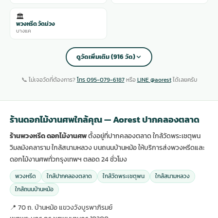
🏛️
พวงหรีด วัดม่วง
บางแค
ดูวัดเพิ่มเติม (916 วัด)
📞 ไม่เจอวัดที่ต้องการ?
โทร 095-079-6187
หรือ
LINE @aorest
ได้เลยครับ
ร้านดอกไม้งานศพใกล้คุณ — Aorest ปากคลองตลาด
ร้านพวงหรีด ดอกไม้งานศพ
ตั้งอยู่ที่ปากคลองตลาด ใกล้วัดพระเชตุพน
วิมลมังคลาราม ใกล้สนามหลวง บนถนนบ้านหม้อ ให้บริการส่งพวงหรีดและ
ดอกไม้งานศพทั่วกรุงเทพฯ ตลอด 24 ชั่วโมง
พวงหรีด
ใกล้ปากคลองตลาด
ใกล้วัดพระเชตุพน
ใกล้สนามหลวง
ใกล้ถนนบ้านหม้อ
📍 70 ถ. บ้านหม้อ แขวงวังบูรพาภิรมย์