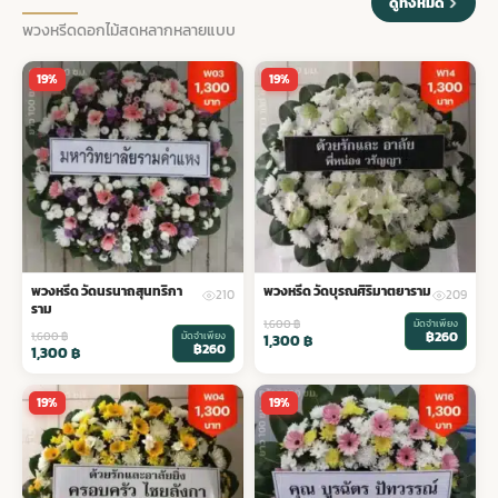
ดูทั้งหมด
พวงหรีดดอกไม้สดหลากหลายแบบ
19%
19%
พวงหรีด วัดนรนาถสุนทริกา
พวงหรีด วัดบุรณศิริมาตยาราม
210
209
ราม
1,600
฿
มัดจำเพียง
฿260
1,600
฿
มัดจำเพียง
1,300
฿
฿260
1,300
฿
19%
19%