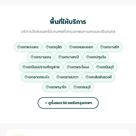
พื้นที่ให้บริการ
บริการจัดส่งดอกไม้งานศพทั่วกรุงเทพมหานครและปริมณฑล
เขตพระนคร
เขตดุสิต
เขตหนองจอก
เขตบางรัก
เขตบางเขน
เขตบางกะปิ
เขตปทุมวัน
เขตป้อมปราบศัตรูพ่าย
เขตพระโขนง
เขตมีนบุรี
เขตลาดกระบัง
เขตยานนาวา
เขตสัมพันธวงศ์
เขตพญาไท
เขตธนบุรี
ดูทั้งหมด 50 เขตในกรุงเทพฯ