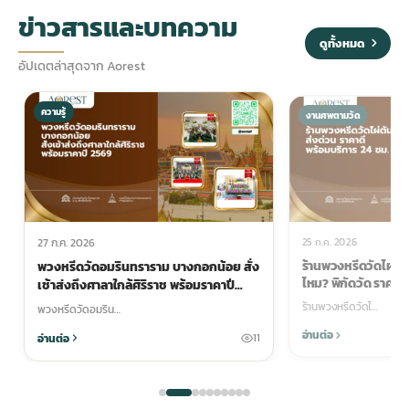
ข่าวสารและบทความ
ดูทั้งหมด
อัปเดตล่าสุดจาก Aorest
ความรู้
งานศพตามวัด
25 ก.ค. 2026
27 ก.ค. 2026
ร้านพวงหรีดวัดไผ่ตัน 
พวงหรีดวัดอมรินทราราม บางกอกน้อย สั่ง
ไหม? พิกัดวัด ราคา แล
เช้าส่งถึงศาลาใกล้ศิริราช พร้อมราคาปี
2569
ร้านพวงหรีดวัดไ…
พวงหรีดวัดอมริน…
อ่านต่อ
อ่านต่อ
11