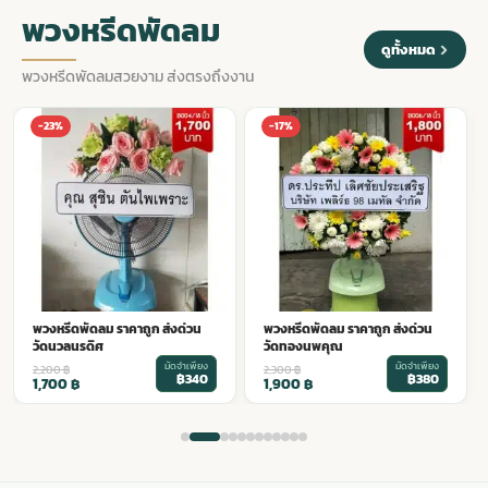
พวงหรีดพัดลม
ดูทั้งหมด
พวงหรีดพัดลมสวยงาม ส่งตรงถึงงาน
พวงหรีดพัดลม ราคาถูก ส่งด่วน
-17%
-14%
วัดเวฬุราชิณ
มัดจำเพียง
2,200
฿
฿380
1,900
฿
พวงหรีดพัดลม ราคาถูก ส่งด่วน
วัดทองนพคุณ
มัดจำเพียง
2,300
฿
฿380
1,900
฿