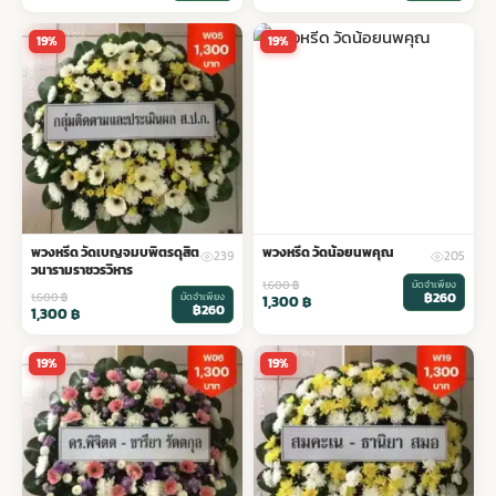
19%
19%
พวงหรีด วัดเบญจมบพิตรดุสิต
พวงหรีด วัดน้อยนพคุณ
239
205
วนารามราชวรวิหาร
1,600
฿
มัดจำเพียง
฿260
1,600
฿
มัดจำเพียง
1,300
฿
฿260
1,300
฿
19%
19%