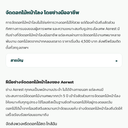
จัดดอกไม้หน้าโลง โดยช่างมืออาชีพ
การจัดดอกไม้หน้าโลงไม่ใช่แค่การวางดอกไม้ให้สวย แต่ต้องคำนึงถึงสัดส่วน
ทิศทางการมองของผู้เคารพศพ และความเหมาะสมกับรูปทรงโลงศพ Aorest มี
ทีมช่างที่จัดดอกไม้หน้าโลงมืออาชีพ แต่ละคนผ่านการจัดดอกไม้งานศพมาหลาย
พันงาน ดอกไม้สดจากปากคลองตลาด ราคาเริ่มต้น 4,500 บาท ส่งฟรีพร้อมติด
ตั้งทั่วกรุงเทพฯ
สารบัญ
▾
ฝีมือช่างจัดดอกไม้หน้าโลงของ Aorest
ช่าง Aorest ทุกคนเป็นพนักงานประจำ ไม่ได้จ้างภายนอก แต่ละคนมี
ประสบการณ์จัดดอกไม้งานศพมากกว่า 5 ปี เข้าใจสัดส่วนการจัดดอกไม้หน้าโลง
ให้เหมาะกับทุกรูปทรง ใช้โอเอซิสเป็นฐานยึดก้านดอกไม้ให้อยู่ทรงตลอดวัน
ดอกไม้ได้น้ำจากโอเอซิสจึงสดนานกว่าจัดแบบแห้ง ช่างจัดดอกไม้หน้าโลงถึงวัดให้
เสร็จเรียบร้อยก่อนแขกมาถึง
จัดส่งพวงหรีดดอกไม้สด ใกล้ฉัน