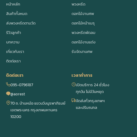
หน้าหลัก
พวงหรีด
สินค้าทั้งหมด
ดอกไม้งานศพ
ส่งพวงหรีดตามวัด
ดอกไม้หน้าเมรุ
รีวิวลูกค้า
พวงหรีดพัดลม
บทความ
ดอกไม้งานแต่ง
เกี่ยวกับเรา
รับจัดงานศพ
ติดต่อเรา
ติดต่อเรา
เวลาทำการ
095-0796187
เปิดบริการ 24 ชั่วโมง
ทุกวัน ไม่มีวันหยุด
@aorest
จัดส่งทั่วกรุงเทพฯ
70 ถ. บ้านหม้อ แขวงวังบูรพาภิรมย์
และปริมณฑล
เขตพระนคร กรุงเทพมหานคร
10200