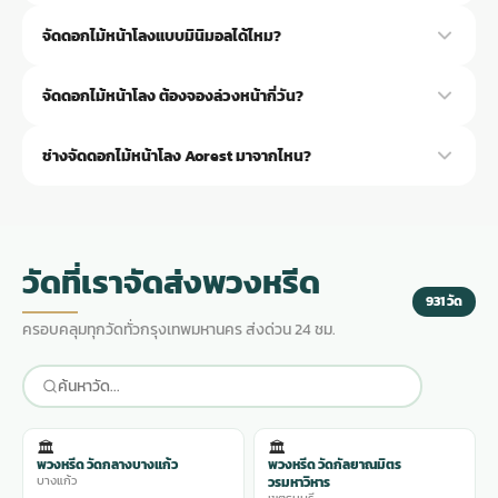
ช่างใช้โอเอซิส (ฟองน้ำอุ้มน้ำ) เป็นฐานยึดก้านดอกไม้ให้อยู่ทรงตลอดวัน
จัดดอกไม้หน้าโลงแบบมินิมอลได้ไหม?
เสริมด้วยลวดยึดสำหรับดอกใหญ่ ดอกไม้ได้น้ำจากโอเอซิสจึงสดนานกว่า
จัดแบบแห้ง เทคนิคนี้ทำให้ดอกไม้หน้าโลงจาก Aorest สวยตลอดวันสวด
ได้ครับ ช่าง Aorest จัดแบบมินิมอลด้วยดอกไม้ไม่กี่ชนิดแต่จัดวางอย่างมี
จัดดอกไม้หน้าโลง ต้องจองล่วงหน้ากี่วัน?
ศิลปะ ดูสะอาดตาเหมาะกับเจ้าภาพที่ชอบความเรียบง่าย ราคาถูกกว่าแบบ
เต็มเพราะใช้ดอกไม้น้อยกว่า เริ่มต้น 4,500 บาท แจ้งสไตล์ที่ต้องการทาง
แนะนำ 1 วันล่วงหน้าเพื่อให้ช่างเตรียมดอกไม้สดที่สุดครับ แต่สั่งด่วนวัน
ช่างจัดดอกไม้หน้าโลง Aorest มาจากไหน?
LINE @aorest
เดียวกันก็ได้ Aorest เปิด 24 ชม. ช่างจัดดอกไม้หน้าโลงส่งถึงวัดภายใน 3
ชม. โทร 095-079-6187 หรือ LINE @aorest
ช่างเป็นพนักงานประจำของ Aorest ทุกคน ไม่ได้จ้างภายนอก ทุกคนมี
ประสบการณ์จัดดอกไม้งานศพมากกว่า 5 ปี ผ่านการฝึกฝนจัดดอกไม้หน้า
โลงทุกรูปแบบ เจ้าภาพมั่นใจได้ในคุณภาพ
วัดที่เราจัดส่งพวงหรีด
931 วัด
ครอบคลุมทุกวัดทั่วกรุงเทพมหานคร ส่งด่วน 24 ชม.
🏛️
🏛️
พวงหรีด วัดกลางบางแก้ว
พวงหรีด วัดกัลยาณมิตร
บางแก้ว
วรมหาวิหาร
เขตธนบุรี