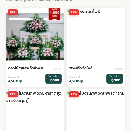
พวงดอกไม้งานศพ
25%
25%
tpdecorate ปูพื้น
ดอกไม้งานศพ วัดท่าพระ
พวงหรีด วัดโพธิ์
172
186
6,000
฿
มัดจำเพียง
6,000
฿
มัดจำเพียง
฿900
฿900
4,500
฿
4,500
฿
25%
25%