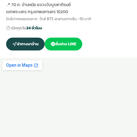
📍 70 ถ. บ้านหม้อ แขวงวังบูรพาภิรมย์
เขตพระนคร กรุงเทพมหานคร 10200
ใกล้ปากคลองตลาด · ใกล้ BTS สะพานตากสิน ~10 นาที
🕐 เปิดทุกวัน
24 ชั่วโมง
นำทางมาร้าน
สั่งผ่าน LINE