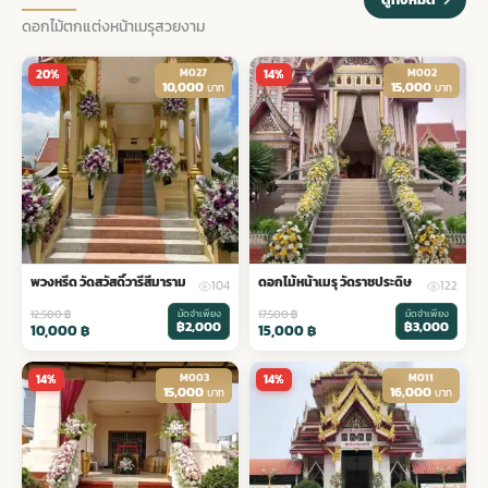
ดอกไม้ตกแต่งหน้าเมรุสวยงาม
พวงดอกไม้งานศพ
M027
M002
20%
14%
10,000
15,000
บาท
บาท
tpdecorate ปูพื้น
พวงหรีด วัดสวัสดิ์วารีสีมาราม
ดอกไม้หน้าเมรุ วัดราชประดิษ
104
122
12,500
฿
มัดจำเพียง
17,500
฿
มัดจำเพียง
฿2,000
฿3,000
10,000
฿
15,000
฿
M003
M011
14%
14%
15,000
16,000
บาท
บาท