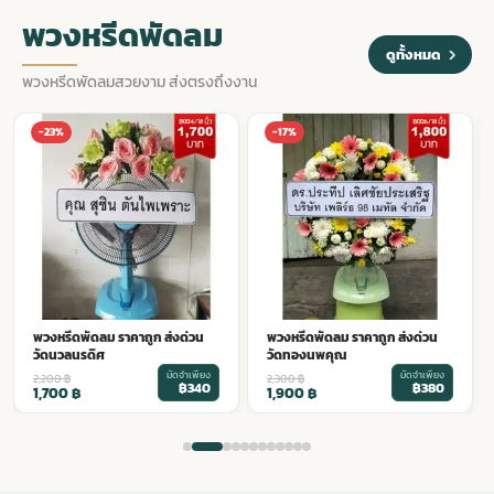
พวงหรีดพัดลม
ดูทั้งหมด
พวงหรีดพัดลมสวยงาม ส่งตรงถึงงาน
พวงหรีดพัดลม ราคาถูก ส่งด่วน
-17%
-14%
วัดเวฬุราชิณ
มัดจำเพียง
2,200
฿
฿380
1,900
฿
พวงหรีดพัดลม ราคาถูก ส่งด่วน
วัดทองนพคุณ
มัดจำเพียง
2,300
฿
฿380
1,900
฿