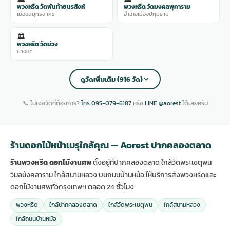
พวงหรีด วัดพันท้ายนรสิงห์
พวงหรีด วัดมงคลพุการาม
เมืองสมุทรสาคร
อำเภอเมืองปทุมธานี
🏛️
พวงหรีด วัดม่วง
บางแค
ดูวัดเพิ่มเติม (916 วัด)
📞 ไม่เจอวัดที่ต้องการ?
โทร 095-079-6187
หรือ
LINE @aorest
ได้เลยครับ
ร้านดอกไม้หน้าเมรุใกล้คุณ — Aorest ปากคลองตลาด
ร้านพวงหรีด ดอกไม้งานศพ
ตั้งอยู่ที่ปากคลองตลาด ใกล้วัดพระเชตุพน
วิมลมังคลาราม ใกล้สนามหลวง บนถนนบ้านหม้อ ให้บริการส่งพวงหรีดและ
ดอกไม้งานศพทั่วกรุงเทพฯ ตลอด 24 ชั่วโมง
พวงหรีด
ใกล้ปากคลองตลาด
ใกล้วัดพระเชตุพน
ใกล้สนามหลวง
ใกล้ถนนบ้านหม้อ