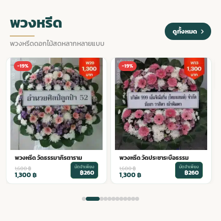
พวงหรีด
ดูทั้งหมด
พวงหรีดดอกไม้สดหลากหลายแบบ
พวงหรีด วัดนรนาถสุนทริการาม
-19%
-19%
มัดจำเพียง
1,600
฿
฿260
1,300
฿
พวงหรีด วัดประชาระบือธรรม
มัดจำเพียง
1,600
฿
฿260
1,300
฿