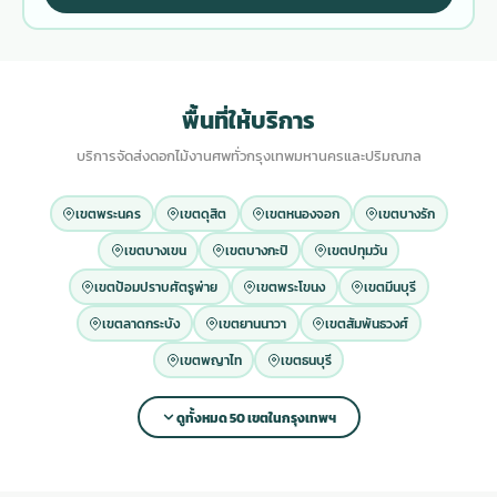
พื้นที่ให้บริการ
บริการจัดส่งดอกไม้งานศพทั่วกรุงเทพมหานครและปริมณฑล
เขตพระนคร
เขตดุสิต
เขตหนองจอก
เขตบางรัก
เขตบางเขน
เขตบางกะปิ
เขตปทุมวัน
เขตป้อมปราบศัตรูพ่าย
เขตพระโขนง
เขตมีนบุรี
เขตลาดกระบัง
เขตยานนาวา
เขตสัมพันธวงศ์
เขตพญาไท
เขตธนบุรี
ดูทั้งหมด 50 เขตในกรุงเทพฯ