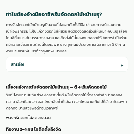
ทำไมต้องจ้างมืออาชีพรับจัดดอกไม้หน้าเมรุ?
การรับจัดดอกไม้หน้าเมรุเป็นงานที่ต้องอาศัยทั้งฝีมือ ประสบการณ์ และความ
เข้าใจพิธีกรรม ไม่ใช่แค่วางดอกไม้ให้สวย แต่ต้องจัดสัดส่วนให้เหมาะกับเมรุ เลือก
โทนสีที่เหมาะกับบรรยากาศงาน และติดตั้งให้มั่นคงทนตลอดพิธี Aorest เป็นร้าน
ที่มีความเชี่ยวชาญด้านนี้โดยเฉพาะ ช่างทุกคนมีประสบการณ์มากกว่า 5 ปี ผ่าน
งานมาหลายพันเมรุทั่ว
กรุงเทพมหานคร
สารบัญ
▾
เบื้องหลังการรับจัดดอกไม้หน้าเมรุ — ตี 4 เริ่มคัดดอกไม้
วันที่มีงานฌาปนกิจ ช่าง Aorest ตื่นตี 4 ไปคัดดอกไม้ที่ตลาดค้าส่งปากคลอง
ตลาด เลือกทีละดอก ดอกไหนกลีบช้ำก็ไม่เอา ดอกไหนบานเกินไปก็ข้าม คัดเฉพาะ
ดอกที่จะบานสวยพอดีตอนเวลาพิธี
พวงหรีดดอกไม้สด ส่งด่วน
ทีมงาน 2-4 คน ไปติดตั้งถึงวัด