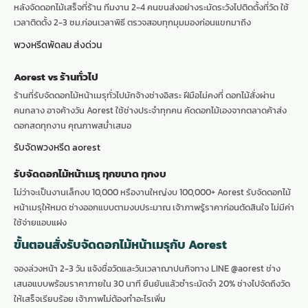
หลังจัดดอกไม้เสร็จที่ร้าน ทีมงาน 2-4 คนขนส่งอย่างระมัดระวังไปติดตั้งที่วัด ใช้
เวลาติดตั้ง 2-3 ชม.ก่อนเวลาพิธี ตรวจสอบทุกมุมมองก่อนแขกมาถึง
พวงหรีดพัดลม ส่งด่วน
Aorest vs ร้านทั่วไป
ร้านที่รับจัดดอกไม้หน้าเมรุทั่วไปมักจ้างช่างอิสระ ฝีมือไม่คงที่ ดอกไม้สั่งผ่าน
คนกลาง อาจค้างวัน Aorest ใช้ช่างประจำทุกคน คัดดอกไม้เองจากตลาดค้าส่ง
ดอกสดทุกงาน คุณภาพสม่ำเสมอ
รับจัดพวงหรีด aorest
รับจัดดอกไม้หน้าเมรุ ทุกขนาด ทุกงบ
ไม่ว่าจะเป็นงานเล็กงบ 10,000 หรืองานใหญ่งบ 100,000+ Aorest รับจัดดอกไม้
หน้าเมรุให้หมด ช่างออกแบบตามงบประมาณ เจ้าภาพรู้ราคาก่อนตัดสินใจ ไม่มีค่า
ใช้จ่ายแอบแฝง
ขั้นตอนสั่งรับจัดดอกไม้หน้าเมรุกับ Aorest
จองล่วงหน้า 2-3 วัน แจ้งชื่อวัดและวันเวลาฌาปนกิจทาง LINE @aorest ช่าง
เสนอแบบพร้อมราคาภายใน 30 นาที ยืนยันแล้วชำระมัดจำ 20% ช่างไปจัดถึงวัด
ให้เสร็จเรียบร้อย เจ้าภาพไม่ต้องทำอะไรเพิ่ม