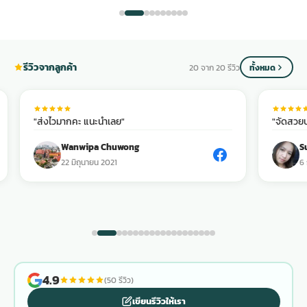
รีวิวจากลูกค้า
20 จาก 20 รีวิว
ทั้งหมด
"ส่งไวมากคะ แนะนำเลย"
"จัดสวยป
Wanwipa Chuwong
S
22 มิถุนายน 2021
6
4.9
(50 รีวิว)
เขียนรีวิวให้เรา