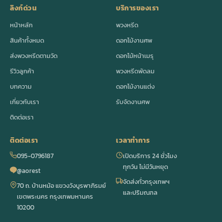
ลิงก์ด่วน
บริการของเรา
หน้าหลัก
พวงหรีด
สินค้าทั้งหมด
ดอกไม้งานศพ
ส่งพวงหรีดตามวัด
ดอกไม้หน้าเมรุ
รีวิวลูกค้า
พวงหรีดพัดลม
บทความ
ดอกไม้งานแต่ง
เกี่ยวกับเรา
รับจัดงานศพ
ติดต่อเรา
ติดต่อเรา
เวลาทำการ
095-0796187
เปิดบริการ 24 ชั่วโมง
ทุกวัน ไม่มีวันหยุด
@aorest
จัดส่งทั่วกรุงเทพฯ
70 ถ. บ้านหม้อ แขวงวังบูรพาภิรมย์
และปริมณฑล
เขตพระนคร กรุงเทพมหานคร
10200