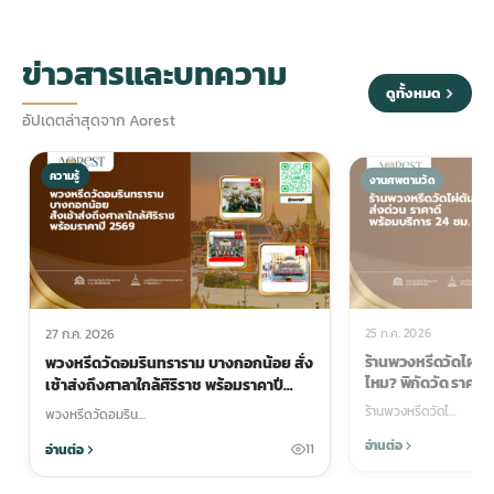
ข่าวสารและบทความ
ดูทั้งหมด
อัปเดตล่าสุดจาก Aorest
ความรู้
งานศพตามวัด
25 ก.ค. 2026
27 ก.ค. 2026
ร้านพวงหรีดวัดไผ่ตัน 
พวงหรีดวัดอมรินทราราม บางกอกน้อย สั่ง
ไหม? พิกัดวัด ราคา แล
เช้าส่งถึงศาลาใกล้ศิริราช พร้อมราคาปี
2569
ร้านพวงหรีดวัดไ…
พวงหรีดวัดอมริน…
อ่านต่อ
อ่านต่อ
11