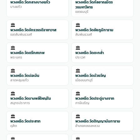
พวงหรีด วัดกลางบางแก้ว
พวงหรีด วัดกัลยาณมิตร
บางแก้ว
วรมหาวิหาร
เขตธนบุรี
🏛️
🏛️
พวงหรีด วัดจักรวรรดิราชาวาส
พวงหรีด วัดชัยภูมิการาม
เขตสัมพันธวงศ์
สัมพันธวงศ์
🏛️
🏛️
พวงหรีด วัดตรีทศเทพ
พวงหรีด วัดตะกล่ำ
พระนคร
ประเวศ
🏛️
🏛️
พวงหรีด วัดบ่อเงิน
พวงหรีด วัดบัวขวัญ
ลาดหลุมแก้ว
เมืองนนทบุรี
🏛️
🏛️
พวงหรีด วัดบางพลีใหญ่ใน
พวงหรีด วัดประดู่บางจาก
สมุทรปราการ
ภาษีเจริญ
🏛️
🏛️
พวงหรีด วัดประสาท
พวงหรีด วัดปัญญานันทาราม
ดุสิต
อำเภอคลองหลวง
🏛️
🏛️