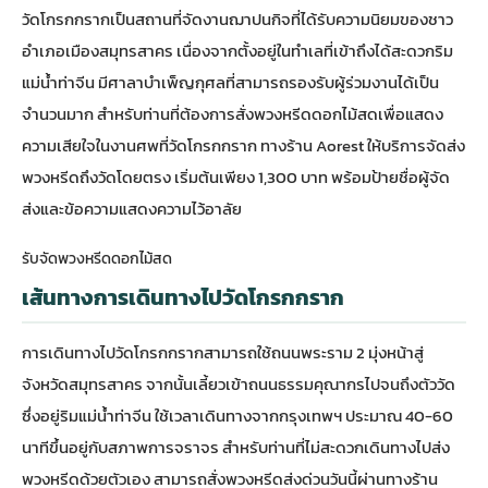
วัดโกรกกรากเป็นสถานที่จัดงานฌาปนกิจที่ได้รับความนิยมของชาว
อำเภอเมืองสมุทรสาคร เนื่องจากตั้งอยู่ในทำเลที่เข้าถึงได้สะดวกริม
แม่น้ำท่าจีน มีศาลาบำเพ็ญกุศลที่สามารถรองรับผู้ร่วมงานได้เป็น
จำนวนมาก สำหรับท่านที่ต้องการสั่ง
พวงหรีดดอกไม้สด
เพื่อแสดง
ความเสียใจในงานศพที่วัดโกรกกราก ทางร้าน Aorest ให้บริการจัดส่ง
พวงหรีดถึงวัดโดยตรง เริ่มต้นเพียง 1,300 บาท พร้อมป้ายชื่อผู้จัด
ส่งและข้อความแสดงความไว้อาลัย
รับจัดพวงหรีดดอกไม้สด
เส้นทางการเดินทางไปวัดโกรกกราก
การเดินทางไปวัดโกรกกรากสามารถใช้ถนนพระราม 2 มุ่งหน้าสู่
จังหวัดสมุทรสาคร จากนั้นเลี้ยวเข้าถนนธรรมคุณากรไปจนถึงตัววัด
ซึ่งอยู่ริมแม่น้ำท่าจีน ใช้เวลาเดินทางจากกรุงเทพฯ ประมาณ 40-60
นาทีขึ้นอยู่กับสภาพการจราจร สำหรับท่านที่ไม่สะดวกเดินทางไปส่ง
พวงหรีดด้วยตัวเอง สามารถสั่ง
พวงหรีดส่งด่วนวันนี้
ผ่านทางร้าน