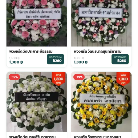
พวงดอกไม้งานศพ
tpdecorate ปูพื้น
พวงหรีด วัดประชาระบือธรรม
พวงหรีด วัดนรนาถสุนทริการาม
มัดจำเพียง
มัดจำเพียง
1,600
฿
1,600
฿
฿260
฿260
1,300
฿
1,300
฿
-19%
-19%
พวงหรีด วัดบุรณศิริมาตยาราม
พวงหรีด วัดพระราม 9 กาญจนา