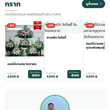
กราก
ดูทั้งหมด
ดอกไม้สดคุณภาพพรีเมียมสำหรับงานศพ
-25%
-25%
-25%
พวงหรีด วัดโพธิ์
ดอกไม้งานศพ วัดม
ยุวราชรังสฤษฎิ์
ดอกไม้งานศพ วัดท่าพระ
มัดจำเพียง
มัดจำเพียง
ม
6,000
฿
6,000
฿
6,000
฿
฿900
฿900
4,500
฿
4,500
฿
4,500
฿