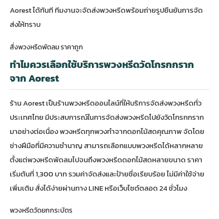
Aorest ได้ทันที ทีมงานจะจัดส่งพวงหรีดพร้อมถ่ายรูปยืนยันการจัด
ส่งให้ทราบ
สั่งพวงหรีดพัดลม ราคาถูก
ทำไมควรเลือกใช้บริการพวงหรีดวัดโกรกกราก
จาก Aorest
ร้าน Aorest เป็นร้านพวงหรีดออนไลน์ที่ให้บริการจัดส่งพวงหรีดทั่ว
ประเทศไทย มีประสบการณ์ในการจัดส่งพวงหรีดไปยังวัดโกรกกราก
มาอย่างต่อเนื่อง พวงหรีดทุกพวงทำจากดอกไม้สดคุณภาพ จัดโดย
ช่างฝีมือที่มีความชำนาญ สามารถเลือกแบบพวงหรีดได้หลากหลาย
ตั้งแต่
พวงหรีดพัดลม
ไปจนถึงพวงหรีดดอกไม้สดหลายขนาด ราคา
เริ่มต้นที่ 1,300 บาท รวมค่าจัดส่งและป้ายชื่อเรียบร้อย ไม่มีค่าใช้จ่าย
เพิ่มเติม สั่งได้ง่ายผ่านทาง LINE หรือเว็บไซต์ตลอด 24 ชั่วโมง
พวงหรีดวัดยกกระบัตร