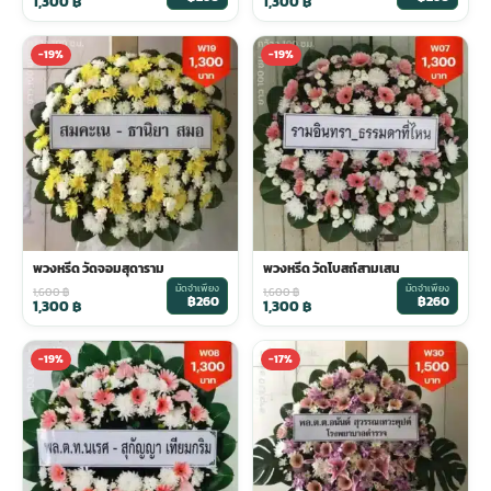
1,300
฿
1,300
฿
-19%
-19%
พวงหรีด วัดจอมสุดาราม
พวงหรีด วัดโบสถ์สามเสน
มัดจำเพียง
มัดจำเพียง
1,600
฿
1,600
฿
฿260
฿260
1,300
฿
1,300
฿
-19%
-17%