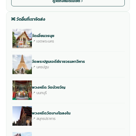
ดูวัดทั้งหมดในเขต
🔀 วัดอื่นที่เราจัดส่ง
วัดเอี่ยมวรนุช
📍 เขตพระนคร
วัดพระปฐมเจดีย์ราชวรมหาวิหาร
📍 นครปฐม
พวงหรีด วัดบัวขวัญ
📍 นนทบุรี
พวงหรีดวัดบางโฉลงใน
📍 สมุทรปราการ