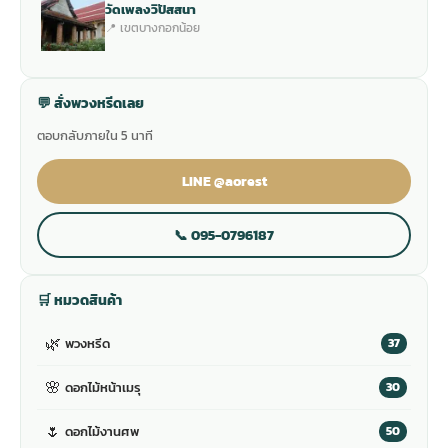
วัดเพลงวิปัสสนา
📍 เขตบางกอกน้อย
💬 สั่งพวงหรีดเลย
ตอบกลับภายใน 5 นาที
LINE @aorest
📞 095-0796187
🛒 หมวดสินค้า
🌿
พวงหรีด
37
🌸
ดอกไม้หน้าเมรุ
30
🌷
ดอกไม้งานศพ
50