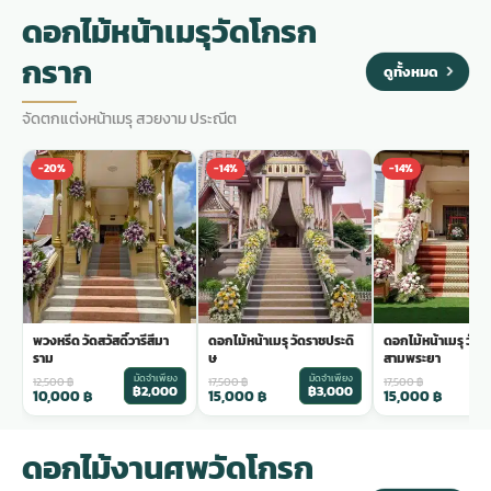
ดอกไม้หน้าเมรุวัดโกรก
กราก
ดูทั้งหมด
จัดตกแต่งหน้าเมรุ สวยงาม ประณีต
-20%
-14%
-14%
พวงหรีด วัดสวัสดิ์วารีสีมา
ดอกไม้หน้าเมรุ วัดราชประดิ
ดอกไม้หน้าเมรุ วัด
ราม
ษ
สามพระยา
มัดจำเพียง
มัดจำเพียง
ม
12,500
฿
17,500
฿
17,500
฿
฿2,000
฿3,000
฿
10,000
฿
15,000
฿
15,000
฿
ดอกไม้งานศพวัดโกรก