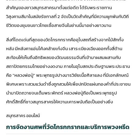
สำคัญของชาวสมุทรสาครมาตั้งแต่อดีต ได้รับพระราชทาน
วิสุงคามสีมาในสมัยรัชกาลที่ 2 จัดเป็นวัดสำคัญที่มีความผูกพันกับวิถี
ชีวิตของชุมชนชาวไทยเชื้อสายจีนในย่านนี้มาอย่างยาวนาน
สิ่งที่โดดเด่นที่สุดของวัดโกรกกรากคืออุโบสถที่สร้างจากไม้สักทั้ง
หลัง มีหลังคาแอ่นโค้งคล้ายเก๋งจีน เสาระเบียงเฉียงออกทั้งสี่ด้าน
สะท้อนให้เห็นถึงอิทธิพลของวัฒนธรรมจีนที่เข้ามาผสมผสานกับ
สถาปัตยกรรมไทยอย่างงดงาม ภายในอุโบสถประดิษฐานพระประธาน
คือ “หลวงพ่อปู่” พระพุทธรูปปางมารวิชัยเนื้อศิลาแลง ที่มีเอกลักษณ์
พิเศษเพราะ
สวมแว่นดำ
ซึ่งถูกสวมให้เพื่อปกปิดแผ่นทองคำที่ประชาชน
นำมาปิดถวายจนเต็มพระพักตร์ หลวงพ่อปู่ถือเป็นพระพุทธรูป
ศักดิ์สิทธิ์ที่ชาวสมุทรสาครให้ความเคารพนับถือเป็นอย่างยิ่ง
สมุทรสาคร ออนไลน์
การจัดงานศพที่วัดโกรกกรากและบริการพวงหรีด