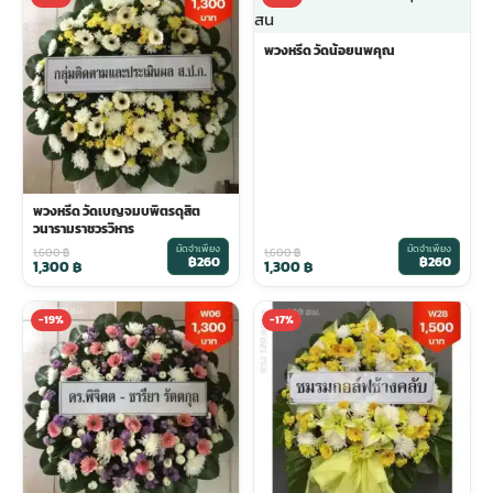
พวงหรีด วัดน้อยนพคุณ
พวงหรีด วัดเบญจมบพิตรดุสิต
วนารามราชวรวิหาร
มัดจำเพียง
มัดจำเพียง
1,600
฿
1,600
฿
฿260
฿260
1,300
฿
1,300
฿
-19%
-17%