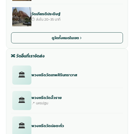
วัดเกียรติประดิษฐ์
⏱ ส่งใน 20-35 นาที
ดูวัดทั้งหมดในเขต
🔀 วัดอื่นที่เราจัดส่ง
🏛
พวงหรีดวัดเทพศิรินทราวาส
พวงหรีดวัดงิ้วราย
🏛
📍 นครปฐม
🏛
พวงหรีดวัดบ่อตะกั่ว