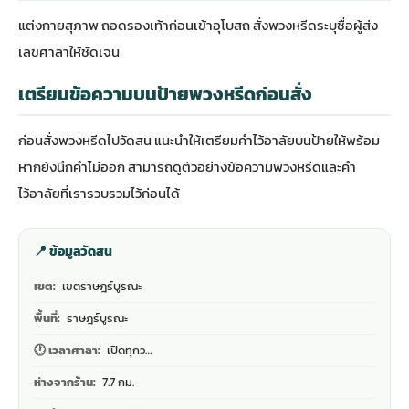
แต่งกายสุภาพ ถอดรองเท้าก่อนเข้าอุโบสถ สั่งพวงหรีดระบุชื่อผู้ส่ง
เลขศาลาให้ชัดเจน
เตรียมข้อความบนป้ายพวงหรีดก่อนสั่ง
ก่อนสั่งพวงหรีดไปวัดสน แนะนำให้เตรียมคำไว้อาลัยบนป้ายให้พร้อม
หากยังนึกคำไม่ออก สามารถดู
ตัวอย่างข้อความพวงหรีดและคำ
ไว้อาลัย
ที่เรารวบรวมไว้ก่อนได้
📍 ข้อมูลวัดสน
เขต:
เขตราษฎร์บูรณะ
พื้นที่:
ราษฎร์บูรณะ
🕐 เวลาศาลา:
เปิดทุกว…
ห่างจากร้าน:
7.7 กม.