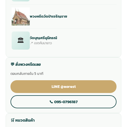
พวงหรีดวัดป่าเจริญราช
วัดบุญศรีมุนีกรณ์
🏛
📍 เขตคันนายาว
💬 สั่งพวงหรีดเลย
ตอบกลับภายใน 5 นาที
LINE @aorest
📞 095-0796187
🛒 หมวดสินค้า