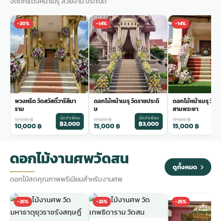
จัดตกแต่งหน้าเมรุ สวยงาม ประณีต
-20%
-14%
-14%
พวงหรีด วัดสวัสดิ์วารีสีมา
ดอกไม้หน้าเมรุ วัดราชประดิ
ดอกไม้หน้าเมรุ วัด
ราม
ษ
สามพระยา
มัดจำเพียง
มัดจำเพียง
ม
12,500
฿
17,500
฿
17,500
฿
฿2,000
฿3,000
฿
10,000
฿
15,000
฿
15,000
฿
ดอกไม้งานศพวัดสน
ดูทั้งหมด
ดอกไม้สดคุณภาพพรีเมียมสำหรับงานศพ
-25%
-25%
-25%