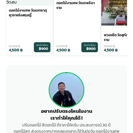
ดอกไม้งานศพ วัดเทพธิดา
ราม
ดอกไม้งานศพ วัดมหาธาตุ
ยุวราชรังสฤษฎิ์
พวงหรีด วัดสุทัศน
ราม
มัดจำเพียง
มัดจำเพียง
ม
6,000
฿
6,000
฿
6,000
฿
฿900
฿900
4,500
฿
4,500
฿
4,500
฿
อยากปรับตรงไหนในงาน
เราทำให้คุณได้ !
ปรับดอกไม้ สีดอกไม้ ตีราคาให้ครับ ประสบการณ์ 30 ปี
ดอกไม้สด ส่งตรงจากปากคลองตลาด ใช้วันต่อวัน ดอกไม้งานศพ