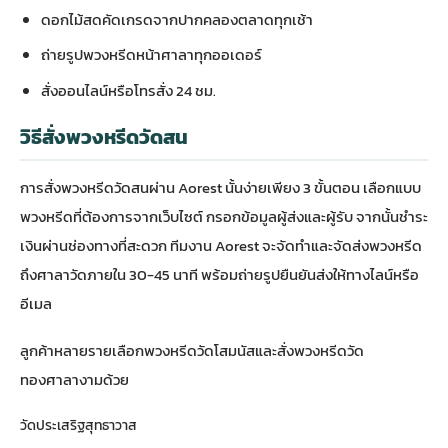
ดอกไม้สดคัดเกรดจากปากคลองตลาดทุกเช้า
ถ่ายรูปพวงหรีดหน้าศาลาทุกออเดอร์
สั่งออนไลน์หรือโทรสั่ง 24 ชม.
วิธีสั่งพวงหรีดวัดสน
การสั่งพวงหรีดวัดสนผ่าน Aorest นั้นง่ายเพียง 3 ขั้นตอน เลือกแบบ
พวงหรีดที่ต้องการจากเว็บไซต์ กรอกข้อมูลผู้ส่งและผู้รับ จากนั้นชำระ
เงินผ่านช่องทางที่สะดวก ทีมงาน Aorest จะจัดทำและจัดส่งพวงหรีด
ถึงศาลาวัดภายใน 30-45 นาที พร้อมถ่ายรูปยืนยันส่งให้ทางไลน์หรือ
อีเมล
ลูกค้าหลายรายเลือก
พวงหรีดวัดโสมนัส
และ
สั่งพวงหรีดวัด
ทองศาลางาม
ด้วย
วัดประเสริฐสุทธาวาส