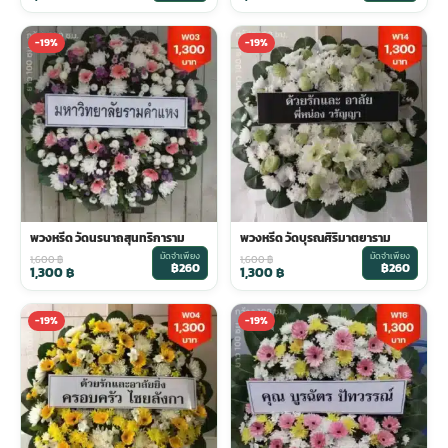
-19%
-19%
พวงหรีด วัดนรนาถสุนทริการาม
พวงหรีด วัดบุรณศิริมาตยาราม
มัดจำเพียง
มัดจำเพียง
1,600
฿
1,600
฿
฿260
฿260
1,300
฿
1,300
฿
-19%
-19%