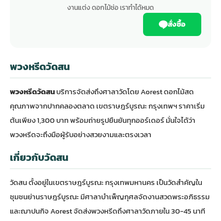
งานแต่ง ดอกไม้ช่อ เราทำได้หมด
สั่งซื้อ
พวงหรีดวัดสน
พวงหรีดวัดสน
บริการจัดส่งถึงศาลาวัดโดย Aorest ดอกไม้สด
คุณภาพจากปากคลองตลาด เขตราษฎร์บูรณะ กรุงเทพฯ ราคาเริ่ม
ต้นเพียง 1,300 บาท พร้อมถ่ายรูปยืนยันทุกออร์เดอร์ มั่นใจได้ว่า
พวงหรีดจะถึงมือผู้รับอย่างสวยงามและตรงเวลา
เกี่ยวกับวัดสน
วัดสน ตั้งอยู่ในเขตราษฎร์บูรณะ กรุงเทพมหานคร เป็นวัดสำคัญใน
ชุมชนย่านราษฎร์บูรณะ มีศาลาบำเพ็ญกุศลจัดงานสวดพระอภิธรรม
และฌาปนกิจ Aorest จัดส่งพวงหรีดถึงศาลาวัดภายใน 30-45 นาที