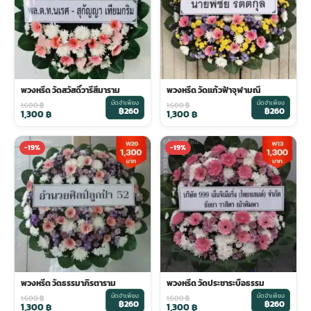
พวงดอกไม้งานศพ
tpdecorate ปูพื้น
พวงหรีด วัดสวัสดิ์วารีสีมาราม
พวงหรีด วัดแก้วฟ้าจุฬามณี
มัดจำเพียง
มัดจำเพียง
1,600
฿
1,600
฿
฿260
฿260
1,300
฿
1,300
฿
-19%
-19%
พวงหรีด วัดธรรมาภิรตาราม
พวงหรีด วัดประชาระบือธรรม
มัดจำเพียง
มัดจำเพียง
1,600
฿
1,600
฿
฿260
฿260
1,300
฿
1,300
฿