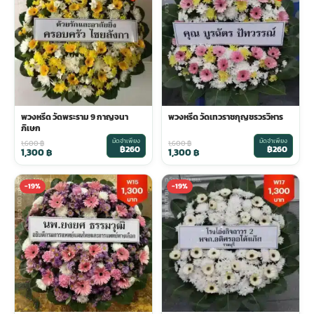
พวงดอกไม้งานศพ
tpdecorate ปูพื้น
พวงหรีด วัดพระราม 9 กาญจนา
พวงหรีด วัดเทวราชกุญชรวรวิหาร
ภิเษก
มัดจำเพียง
มัดจำเพียง
1,600
฿
1,600
฿
฿260
฿260
1,300
฿
1,300
฿
-19%
-19%