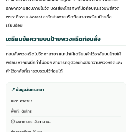
รักษาความสงบภายในวัด ปิดเสียงโทรศัพท์มือถือขณะร่วมพิธีสวด
พระอภิธรรม Aorest จะจัดส่งพวงหรีดถึงศาลาพร้อมป้ายชื่อ
เรียบร้อย
เตรียมข้อความบนป้ายพวงหรีดก่อนสั่ง
ก่อนสั่งพวงหรีดไปวัดศาลายา แนะนำให้เตรียมคำไว้อาลัยบนป้ายให้
พร้อม หากยังนึกคำไม่ออก สามารถดู
ตัวอย่างข้อความพวงหรีดและ
คำไว้อาลัย
ที่เรารวบรวมไว้ก่อนได้
📍 ข้อมูลวัดศาลายา
เขต:
ศาลายา
พื้นที่:
ต้นไทร
🕐 เวลาศาลา:
วัดศาลาย…
ห่างจากร้าน:
18 กม.