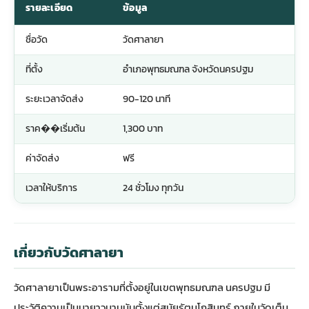
รายละเอียด
ข้อมูล
ชื่อวัด
วัดศาลายา
ที่ตั้ง
อำเภอพุทธมณฑล จังหวัดนครปฐม
ระยะเวลาจัดส่ง
90-120 นาที
ราค��เริ่มต้น
1,300 บาท
ค่าจัดส่ง
ฟรี
เวลาให้บริการ
24 ชั่วโมง ทุกวัน
เกี่ยวกับวัดศาลายา
วัดศาลายาเป็นพระอารามที่ตั้งอยู่ในเขตพุทธมณฑล นครปฐม มี
ประวัติความเป็นมายาวนานนับตั้งแต่สมัยรัตนโกสินทร์ ภายในวัดเต็ม