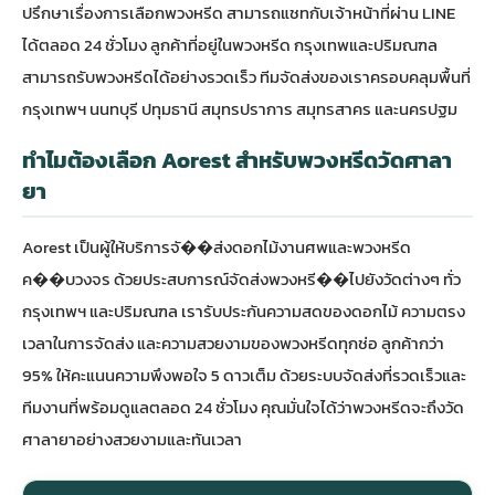
ปรึกษาเรื่องการเลือกพวงหรีด สามารถแชทกับเจ้าหน้าที่ผ่าน LINE
ได้ตลอด 24 ชั่วโมง ลูกค้าที่อยู่ใน
พวงหรีด กรุงเทพ
และปริมณฑล
สามารถรับพวงหรีดได้อย่างรวดเร็ว ทีมจัดส่งของเราครอบคลุมพื้นที่
กรุงเทพฯ นนทบุรี ปทุมธานี สมุทรปราการ สมุทรสาคร และนครปฐม
ทำไมต้องเลือก Aorest สำหรับพวงหรีดวัดศาลา
ยา
Aorest เป็นผู้ให้บริการจั��ส่ง
ดอกไม้งานศพ
และพวงหรีด
ค��บวงจร ด้วยประสบการณ์จัดส่งพวงหรี��ไปยังวัดต่างๆ ทั่ว
กรุงเทพฯ และปริมณฑล เรารับประกันความสดของดอกไม้ ความตรง
เวลาในการจัดส่ง และความสวยงามของพวงหรีดทุกช่อ ลูกค้ากว่า
95% ให้คะแนนความพึงพอใจ 5 ดาวเต็ม ด้วยระบบจัดส่งที่รวดเร็วและ
ทีมงานที่พร้อมดูแลตลอด 24 ชั่วโมง คุณมั่นใจได้ว่าพวงหรีดจะถึงวัด
ศาลายาอย่างสวยงามและทันเวลา