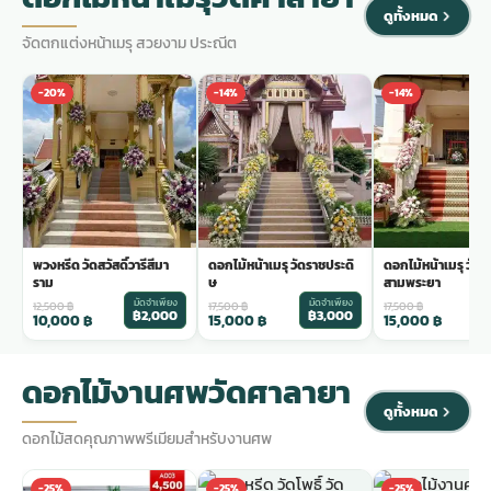
ดูทั้งหมด
จัดตกแต่งหน้าเมรุ สวยงาม ประณีต
-20%
-14%
-14%
พวงหรีด วัดสวัสดิ์วารีสีมา
ดอกไม้หน้าเมรุ วัดราชประดิ
ดอกไม้หน้าเมรุ วัด
ราม
ษ
สามพระยา
มัดจำเพียง
มัดจำเพียง
ม
12,500
฿
17,500
฿
17,500
฿
฿2,000
฿3,000
฿
10,000
฿
15,000
฿
15,000
฿
ดอกไม้งานศพวัดศาลายา
ดูทั้งหมด
ดอกไม้สดคุณภาพพรีเมียมสำหรับงานศพ
-25%
-25%
-25%