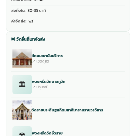
ส่งถึงใน:
30-35 นาที
ค่าจัดส่ง:
ฟรี
🔀 วัดอื่นที่เราจัดส่ง
วัดสมณานัมบริหาร
📍 เขตดุสิต
พวงหรีดวัดบางคูวัด
🏛
📍 ปทุมธานี
วัดราชประดิษฐสถิตมหาสีมารามราชวรวิหาร
พวงหรีดวัดงิ้วราย