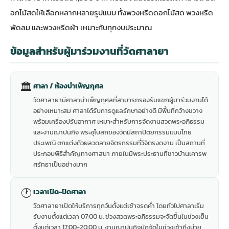
อกไม้สดให้เลือกหลากหลายรูปแบบ ทั้งพวงหรีดดอกไม้สด พวงหรีด
พัดลม และพวงหรีดผ้า เหมาะกับทุกงบประมาณ
ข้อมูลสำหรับผู้มาร่วมงานที่วัดศาลายา
🏛
ศาลา / ห้องบำเพ็ญกุศล
วัดศาลายามีศาลาบำเพ็ญกุศลที่สามารถรองรับแขกผู้มาร่วมงานได้
อย่างเหมาะสม ศาลาได้รับการดูแลรักษาอย่างดี มีพื้นที่กว้างขวาง
พร้อมเครื่องปรับอากาศ เหมาะสำหรับการจัดงานสวดพระอภิธรรม
และงานฌาปนกิจ พระอุโบสถของวัดมีสถาปัตยกรรมแบบไทย
ประเพณี ตกแต่งด้วยลวดลายจิตรกรรมที่วิจิตรงดงาม เป็นสถานที่
ประกอบพิธีสำคัญทางศาสนา ภายในมีพระประธานที่ชาวบ้านเคารพ
ศรัทธาเป็นอย่างมาก
🕐
เวลาเปิด-ปิดศาลา
วัดศาลายาเปิดให้บริการทุกวันตั้งแต่เช้าจรดค่ำ โดยทั่วไปศาลาเริ่ม
รับงานตั้งแต่เวลา 07:00 น. ช่วงสวดพระอภิธรรมจะจัดขึ้นในช่วงเย็น
ตั้งแต่เวลา 17:00-20:00 น. งานฌาปนกิจมักจัดในช่วงเช้าถึงบ่าย