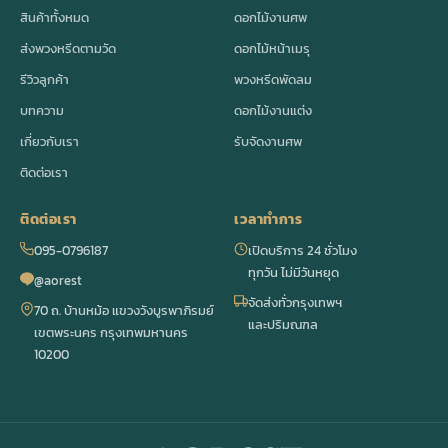
สินค้าทั้งหมด
ดอกไม้งานศพ
ส่งพวงหรีดตามวัด
ดอกไม้หน้าเมรุ
รีวิวลูกค้า
พวงหรีดพัดลม
บทความ
ดอกไม้งานแต่ง
เกี่ยวกับเรา
รับจัดงานศพ
ติดต่อเรา
ติดต่อเรา
เวลาทำการ
095-0796187
เปิดบริการ 24 ชั่วโมง
ทุกวัน ไม่มีวันหยุด
@aorest
จัดส่งทั่วกรุงเทพฯ
70 ถ. บ้านหม้อ แขวงวังบูรพาภิรมย์
และปริมณฑล
เขตพระนคร กรุงเทพมหานคร
10200