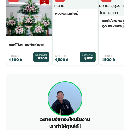
พวงหรีด วัดโพธิ์
ดอกไม้งานศพ วัดม
ยุวราชรังสฤษฎิ์
ดอกไม้งานศพ วัดท่าพระ
มัดจำเพียง
มัดจำเพียง
ม
6,000
฿
6,000
฿
6,000
฿
฿900
฿900
4,500
฿
4,500
฿
4,500
฿
อยากปรับตรงไหนในงาน
เราทำให้คุณได้ !