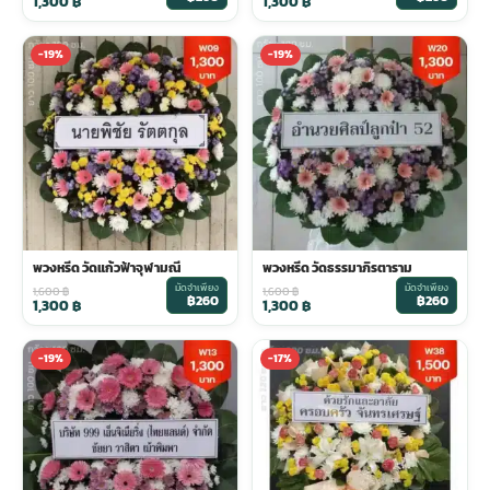
1,300
฿
1,300
฿
-19%
-19%
พวงหรีด วัดแก้วฟ้าจุฬามณี
พวงหรีด วัดธรรมาภิรตาราม
มัดจำเพียง
มัดจำเพียง
1,600
฿
1,600
฿
฿260
฿260
1,300
฿
1,300
฿
-19%
-17%