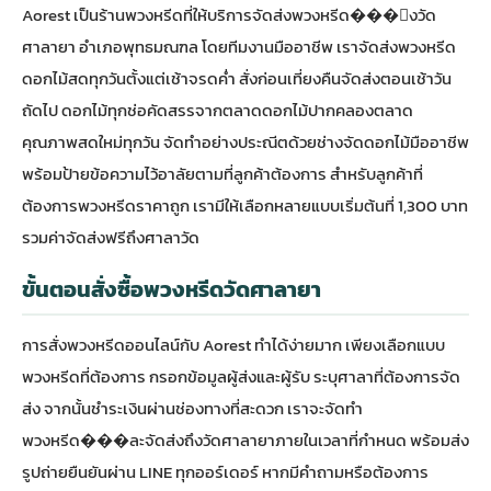
Aorest เป็น
ร้านพวงหรีด
ที่ให้บริการจัดส่งพวงหรีด���ึงวัด
ศาลายา อำเภอพุทธมณฑล โดยทีมงานมืออาชีพ เราจัดส่งพวงหรีด
ดอกไม้สดทุกวันตั้งแต่เช้าจรดค่ำ สั่งก่อนเที่ยงคืนจัดส่งตอนเช้าวัน
ถัดไป ดอกไม้ทุกช่อคัดสรรจากตลาดดอกไม้ปากคลองตลาด
คุณภาพสดใหม่ทุกวัน จัดทำอย่างประณีตด้วยช่างจัดดอกไม้มืออาชีพ
พร้อมป้ายข้อความไว้อาลัยตามที่ลูกค้าต้องการ สำหรับลูกค้าที่
ต้องการ
พวงหรีดราคาถูก
เรามีให้เลือกหลายแบบเริ่มต้นที่ 1,300 บาท
รวมค่าจัดส่งฟรีถึงศาลาวัด
ขั้นตอนสั่งซื้อพวงหรีดวัดศาลายา
การ
สั่งพวงหรีดออนไลน์
กับ Aorest ทำได้ง่ายมาก เพียงเลือกแบบ
พวงหรีดที่ต้องการ กรอกข้อมูลผู้ส่งและผู้รับ ระบุศาลาที่ต้องการจัด
ส่ง จากนั้นชำระเงินผ่านช่องทางที่สะดวก เราจะจัดทำ
พวงหรีด���ละจัดส่งถึงวัดศาลายาภายในเวลาที่กำหนด พร้อมส่ง
รูปถ่ายยืนยันผ่าน LINE ทุกออร์เดอร์ หากมีคำถามหรือต้องการ