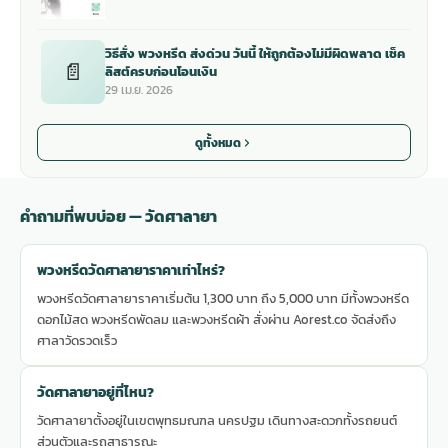
วิธีสั่ง พวงหรีด ส่งด่วน วันนี้ ให้ถูกต้องไม่มีผิดพลาด เช็ค
📄
ลิสต์ครบก่อนโอนเงิน
29 เม.ย. 2026
ดูทั้งหมด
คำถามที่พบบ่อย — วัดศาลายา
พวงหรีดวัดศาลายาราคาเท่าไหร่?
พวงหรีดวัดศาลายาราคาเริ่มต้น 1,300 บาท ถึง 5,000 บาท มีทั้งพวงหรีด
ดอกไม้สด พวงหรีดพัดลม และพวงหรีดผ้า สั่งผ่าน Aorest.co จัดส่งถึง
ศาลาวัดรวดเร็ว
วัดศาลายาอยู่ที่ไหน?
วัดศาลายาตั้งอยู่ในเขตพุทธมณฑล นครปฐม เดินทางสะดวกทั้งรถยนต์
ส่วนตัวและรถสาธารณะ