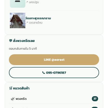
🏛
📍 นครปฐม
วัดเกาะสุวรรณาราม
📍 เขตสายไหม
💬 สั่งพวงหรีดเลย
ตอบกลับภายใน 5 นาที
LINE @aorest
📞 095-0796187
🛒 หมวดสินค้า
🌿
พวงหรีด
37