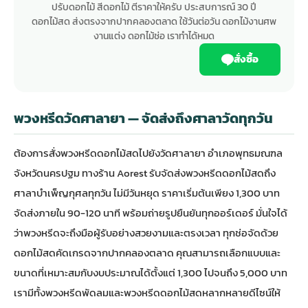
ปรับดอกไม้ สีดอกไม้ ตีราคาให้ครับ ประสบการณ์ 30 ปี
ดอกไม้สด ส่งตรงจากปากคลองตลาด ใช้วันต่อวัน ดอกไม้งานศพ
งานแต่ง ดอกไม้ช่อ เราทำได้หมด
สั่งซื้อ
พวงหรีดวัดศาลายา — จัดส่งถึงศาลาวัดทุกวัน
ต้องการสั่ง
พวงหรีดดอกไม้สด
ไปยังวัดศาลายา อำเภอพุทธมณฑล
จังหวัดนครปฐม ทางร้าน Aorest รับจัดส่งพวงหรีดดอกไม้สดถึง
ศาลาบำเพ็ญกุศลทุกวัน ไม่มีวันหยุด ราคาเริ่มต้นเพียง 1,300 บาท
จัดส่งภายใน 90-120 นาที พร้อมถ่ายรูปยืนยันทุกออร์เดอร์ มั่นใจได้
ว่าพวงหรีดจะถึงมือผู้รับอย่างสวยงามและตรงเวลา ทุกช่อจัดด้วย
ดอกไม้สดคัดเกรดจากปากคลองตลาด คุณสามารถเลือกแบบและ
ขนาดที่เหมาะสมกับงบประมาณได้ตั้งแต่ 1,300 ไปจนถึง 5,000 บาท
เรามีทั้ง
พวงหรีดพัดลม
และพวงหรีดดอกไม้สดหลากหลายดีไซน์ให้