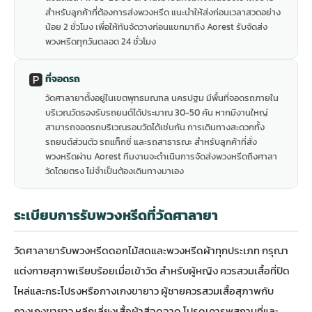
สำหรับลูกค้าที่ต้องการส่งพวงหรีด แนะนำให้ส่งก่อนเวลาสวดอย่าง
น้อย 2 ชั่วโมง เพื่อให้ทันจัดวางก่อนแขกมาถึง Aorest รับจัดส่ง
พวงหรีดทุกวันตลอด 24 ชั่วโมง
🅿️
ที่จอดรถ
วัดศาลายาตั้งอยู่ในเขตพุทธมณฑล นครปฐม มีพื้นที่จอดรถภายใน
บริเวณวัดรองรับรถยนต์ได้ประมาณ 30-50 คัน หากมีงานใหญ่
สามารถจอดรถบริเวณรอบวัดได้เช่นกัน การเดินทางสะดวกทั้ง
รถยนต์ส่วนตัว รถแท็กซี่ และรถสาธารณะ สำหรับลูกค้าที่สั่ง
พวงหรีดผ่าน Aorest ทีมงานจะดำเนินการจัดส่งพวงหรีดถึงศาลา
วัดโดยตรง ไม่จำเป็นต้องเดินทางมาเอง
ระเบียบการรับพวงหรีดที่วัดศาลายา
วัดศาลายารับพวงหรีดดอกไม้สดและพวงหรีดผ้าทุกประเภท กรุณา
แต่งกายสุภาพเรียบร้อยเมื่อเข้าวัด สำหรับผู้หญิง ควรสวมเสื้อที่ปิด
ไหล่และกระโปรงหรือกางเกงขายาว ผู้ชายควรสวมเสื้อสุภาพกับ
กางเกงขายาว หลีกเลี่ยงเสื้อผ้าสีฉูดฉาด โปรดเคารพสถานที่และ