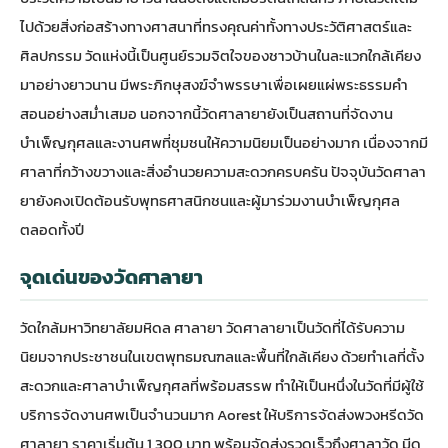
ไปด้วยสิ่งก่อสร้างทางศาสนาที่ทรงคุณค่าทั้งทางประวัติศาสตร์และ
ศิลปกรรม วัดแห่งนี้เป็นศูนย์รวมจิตใจของชาวบ้านในละแวกใกล้เคียง
มาอย่างยาวนาน มีพระภิกษุสงฆ์จำพรรษาเพื่อเผยแผ่พระธรรมคำ
สอนอย่างสม่ำเสมอ นอกจากนี้วัดศาลายายังเป็นสถานที่จัดงาน
บำเพ็ญกุศลและงานศพที่ชุมชนให้ความนิยมเป็นอย่างมาก เนื่องจากมี
ศาลาที่กว้างขวางและสิ่งอำนวยความสะดวกครบครัน ปัจจุบันวัดศาลา
ยายังคงเปิดต้อนรับพุทธศาสนิกชนและผู้มาร่วมงานบำเพ็ญกุศล
ตลอดทั้งปี
จุดเด่นของวัดศาลายา
วัดใกล้มหาวิทยาลัยมหิดล ศาลายา วัดศาลายาเป็นวัดที่ได้รับความ
นิยมจากประชาชนในเขตพุทธมณฑลและพื้นที่ใกล้เคียง ด้วยทำเลที่ตั้ง
สะดวกและศาลาบำเพ็ญกุศลที่พร้อมสรรพ ทำให้เป็นหนึ่งในวัดที่มีผู้ใช้
บริการจัดงานศพเป็นจำนวนมาก Aorest ให้บริการจัดส่งพวงหรีดวัด
ศาลายา ราคาเริ่มต้น 1,300 บาท พร้อมจัดส่งรวดเร็วถึงศาลาวัด มีด