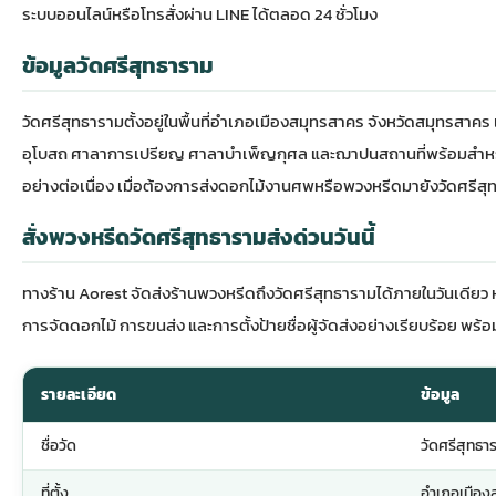
ระบบออนไลน์หรือโทรสั่งผ่าน LINE ได้ตลอด 24 ชั่วโมง
ข้อมูลวัดศรีสุทธาราม
วัดศรีสุทธาราม
ตั้งอยู่ในพื้นที่อำเภอเมืองสมุทรสาคร จังหวัดสมุทรสาค
อุโบสถ ศาลาการเปรียญ ศาลาบำเพ็ญกุศล และฌาปนสถานที่พร้อมสำหรับก
อย่างต่อเนื่อง เมื่อต้องการส่ง
ดอกไม้งานศพ
หรือ
พวงหรีด
มายังวัดศรีสุ
สั่งพวงหรีดวัดศรีสุทธารามส่งด่วนวันนี้
ทางร้าน Aorest จัดส่ง
ร้านพวงหรีด
ถึงวัดศรีสุทธารามได้ภายในวันเดียว 
การจัดดอกไม้ การขนส่ง และการตั้งป้ายชื่อผู้จัดส่งอย่างเรียบร้อย พร้อม
รายละเอียด
ข้อมูล
ชื่อวัด
วัดศรีสุทธา
ที่ตั้ง
อำเภอเมือง