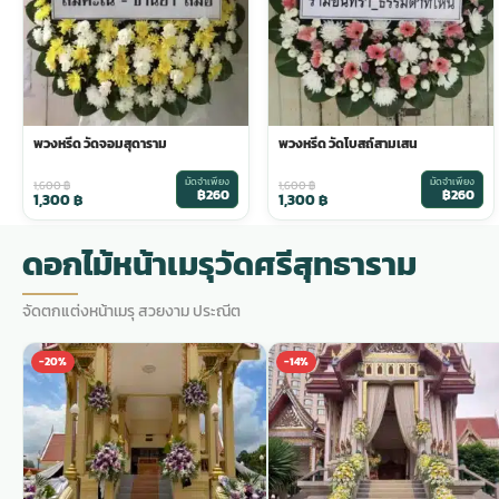
พวงดอกไม้งานศพ
tpdecorate ปูพื้น
พวงหรีด วัดจอมสุดาราม
พวงหรีด วัดโบสถ์สามเสน
มัดจำเพียง
มัดจำเพียง
1,600
฿
1,600
฿
฿260
฿260
1,300
฿
1,300
฿
ดอกไม้หน้าเมรุวัดศรีสุทธาราม
จัดตกแต่งหน้าเมรุ สวยงาม ประณีต
-20%
-14%