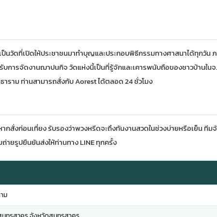
ร เป็นวัดที่เปิดให้ประชาชนมาทำบุญและประกอบพิธีกรรมทางศาสนาได้ทุกวัน ภา
ารจัดงานฌาปนกิจ วัดแห่งนี้เป็นที่รู้จักและเคารพนับถือของชาวบ้านใน
ทธาราม ท่านสามารถสั่งกับ Aorest ได้ตลอด 24 ชั่วโมง
หากสั่งก่อนเที่ยง รับรองว่าพวงหรีดจะถึงทันงานสวดในช่วงบ่ายหรือเย็น ทีมจั
ถ่ายรูปยืนยันส่งให้ท่านทาง LINE ทุกครั้ง
ราม
สมุทรสาคร จังหวัดสมุทรสาคร