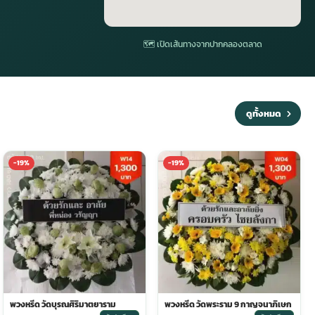
🗺 เปิดเส้นทางจากปากคลองตลาด
ดูทั้งหมด
-19%
-19%
พวงหรีด วัดบุรณศิริมาตยาราม
พวงหรีด วัดพระราม 9 กาญจนาภิเษก