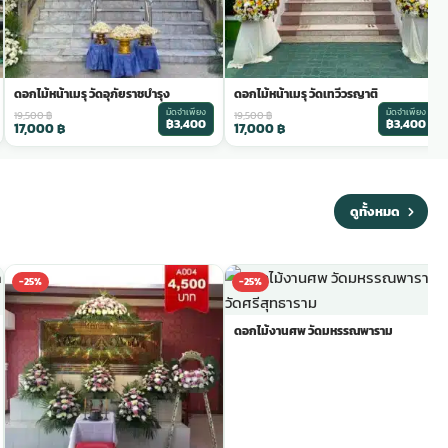
ดอกไม้หน้าเมรุ วัดอุภัยราชบำรุง
ดอกไม้หน้าเมรุ วัดเทวีวรญาติ
มัดจำเพียง
มัดจำเพียง
19,500
฿
19,500
฿
฿3,400
฿3,400
17,000
฿
17,000
฿
ดูทั้งหมด
-25%
-25%
ดอกไม้งานศพ วัดมหรรณพาราม