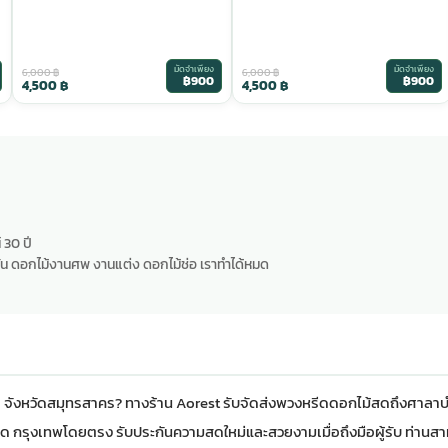
มัดจำเพียง
มัดจำเพียง
6,000
฿
6,000
฿
฿900
฿900
4,500
฿
4,500
฿
 30 ปี
น ดอกไม้งานศพ งานแต่ง ดอกไม้ช่อ เราทำได้หมด
ร จังหวัดสมุทรสาคร? ทางร้าน Aorest รับจัดส่งพวงหรีดดอกไม้สดถึงศาลา
ด กรุงเทพ
โดยตรง รับประกันความสดใหม่และสวยงามเมื่อถึงมือผู้รับ ท่านสาม