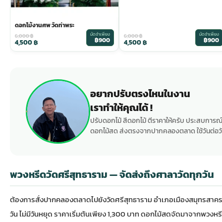
ดอกไม้งานศพ วัดท่าพระ
มัดจำเพียง
มัดจำเพียง
6,000
฿
6,000
฿
฿900
฿900
4,500
฿
4,500
฿
อยากปรับตรงไหนในงาน
เราทำให้คุณได้ !
ปรับดอกไม้ สีดอกไม้ ตีราคาให้ครับ ประสบการณ์
ดอกไม้สด ส่งตรงจากปากคลองตลาด ใช้วันต่อวั
พวงหรีดวัดศรีสุทธาราม — จัดส่งถึงศาลาวัดทุกวัน
ต้องการสั่ง
ปากคลองตลาด
ไปยังวัดศรีสุทธาราม อำเภอเมืองสมุทรสาค
วัน ไม่มีวันหยุด ราคาเริ่มต้นเพียง 1,300 บาท ดอกไม้สดจัดมาจาก
พวงหรี