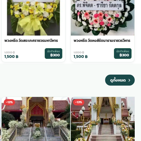
พวงหรีด วัดสระเกศราชวรมหาวิหาร
พวงหรีด วัดหงส์รัตนารามราชวรวิหาร
มัดจำเพียง
มัดจำเพียง
1,800
฿
1,800
฿
฿300
฿300
1,500
฿
1,500
฿
ดูทั้งหมด
-13%
-13%