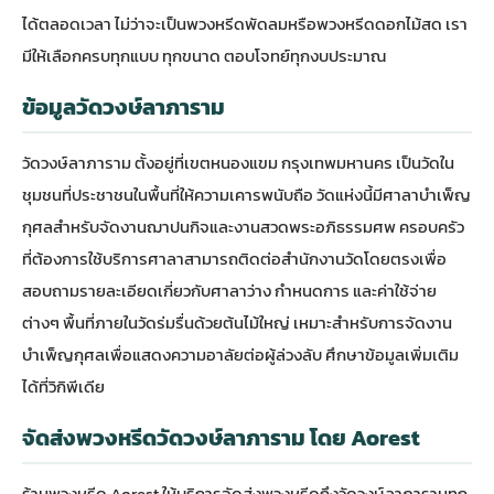
ได้ตลอดเวลา ไม่ว่าจะเป็น
พวงหรีดพัดลม
หรือพวงหรีดดอกไม้สด เรา
มีให้เลือกครบทุกแบบ ทุกขนาด ตอบโจทย์ทุกงบประมาณ
ข้อมูลวัดวงษ์ลาภาราม
วัดวงษ์ลาภาราม ตั้งอยู่ที่เขตหนองแขม กรุงเทพมหานคร เป็นวัดใน
ชุมชนที่ประชาชนในพื้นที่ให้ความเคารพนับถือ วัดแห่งนี้มีศาลาบำเพ็ญ
กุศลสำหรับจัดงานฌาปนกิจและงานสวดพระอภิธรรมศพ ครอบครัว
ที่ต้องการใช้บริการศาลาสามารถติดต่อสำนักงานวัดโดยตรงเพื่อ
สอบถามรายละเอียดเกี่ยวกับศาลาว่าง กำหนดการ และค่าใช้จ่าย
ต่างๆ พื้นที่ภายในวัดร่มรื่นด้วยต้นไม้ใหญ่ เหมาะสำหรับการจัดงาน
บำเพ็ญกุศลเพื่อแสดงความอาลัยต่อผู้ล่วงลับ ศึกษาข้อมูลเพิ่มเติม
ได้ที่
วิกิพีเดีย
จัดส่งพวงหรีดวัดวงษ์ลาภาราม โดย Aorest
ร้านพวงหรีด
Aorest ให้บริการจัดส่งพวงหรีดถึงวัดวงษ์ลาภารามทุก