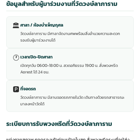
ข้อมูลสำหรับผู้มาร่วมงานที่วัดวงษ์ลาภาราม
🏛
ศาลา / ห้องบำเพ็ญกุศล
วัดวงษ์ลาภาราม มีศาลาจัดงานศพพร้อมสิ่งอำนวยความสะดวก
รองรับผู้มาร่วมงานได้
🕐
เวลาเปิด-ปิดศาลา
เปิดทุกวัน 06:00-18:00 น. สวดอภิธรรม 19:00 น. สั่งพวงหรีด
Aorest ได้ 24 ชม.
🅿️
ที่จอดรถ
วัดวงษ์ลาภาราม มีลานจอดรถภายในวัด เดินทางด้วยรถสาธารณะ
มาลงหน้าวัดได้
ระเบียบการรับพวงหรีดที่วัดวงษ์ลาภาราม
แต่งกายสุภาพ ถอดรองเท้าก่อนเข้าอุโบสถ สั่งพวงหรีดระบุชื่อผู้ส่ง