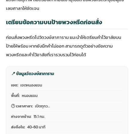
เลขศาลาให้ชัดเจน
เตรียมข้อความบนป้ายพวงหรีดก่อนสั่ง
ก่อนสั่งพวงหรีดไปวัดวงษ์ลาภาราม แนะนำให้เตรียมคำไว้อาลัยบน
ป้ายให้พร้อม หากยังนึกคำไม่ออก สามารถดู
ตัวอย่างข้อความ
พวงหรีดและคำไว้อาลัย
ที่เรารวบรวมไว้ก่อนได้
📍 ข้อมูลวัดวงษ์ลาภาราม
เขต:
เขตหนองแขม
พื้นที่:
หนองแขม
🕐 เวลาศาลา:
เปิดทุกว…
ห่างจากร้าน:
15.1 กม.
ส่งถึงใน:
40-60 นาที