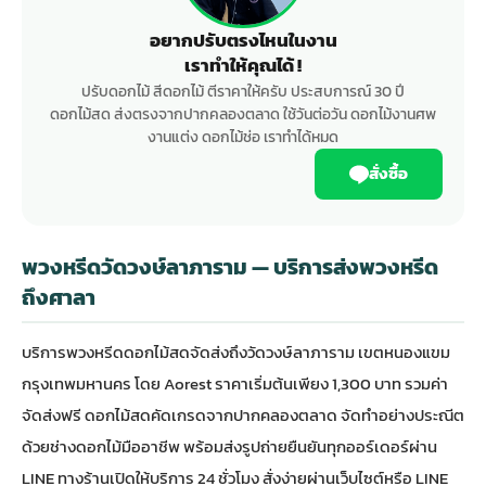
อยากปรับตรงไหนในงาน
เราทำให้คุณได้ !
ปรับดอกไม้ สีดอกไม้ ตีราคาให้ครับ ประสบการณ์ 30 ปี
ดอกไม้สด ส่งตรงจากปากคลองตลาด ใช้วันต่อวัน ดอกไม้งานศพ
งานแต่ง ดอกไม้ช่อ เราทำได้หมด
สั่งซื้อ
พวงหรีดวัดวงษ์ลาภาราม — บริการส่งพวงหรีด
ถึงศาลา
บริการ
พวงหรีดดอกไม้สด
จัดส่งถึงวัดวงษ์ลาภาราม เขตหนองแขม
กรุงเทพมหานคร โดย Aorest ราคาเริ่มต้นเพียง 1,300 บาท รวมค่า
จัดส่งฟรี ดอกไม้สดคัดเกรดจากปากคลองตลาด จัดทำอย่างประณีต
ด้วยช่างดอกไม้มืออาชีพ พร้อมส่งรูปถ่ายยืนยันทุกออร์เดอร์ผ่าน
LINE ทางร้านเปิดให้บริการ 24 ชั่วโมง สั่งง่ายผ่านเว็บไซต์หรือ LINE