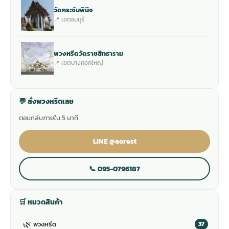
วัดกระจับพินิจ
📍 เขตธนบุรี
พวงหรีดวัดราชสิทธาราม
📍 เขตบางกอกใหญ่
💬 สั่งพวงหรีดเลย
ตอบกลับภายใน 5 นาที
LINE @aorest
📞 095-0796187
🛒 หมวดสินค้า
🌿
พวงหรีด
37