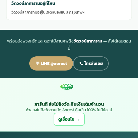
วัดวงษ์ลาภารามอยู่ที่ไหน
วัดวงษ์ลาภารามอยู่ในเขตหนองแขม กรุงเทพฯ
พร้อมส่งพวงหรีดและดอกไม้งานศพถึง
วัดวงษ์ลาภาราม
— สั่งได้เลยตอน
นี้
💬 LINE @aorest
📞 โทรสั่งเลย
100%
MONEY BACK
การันตี ส่งไม่ถึงวัด คืนเงินเต็มจำนวน
ถ้าของไม่ถึงวัดตามนัด Aorest คืนเงิน 100% ไม่มีข้อแม้
ดูเงื่อนไข →