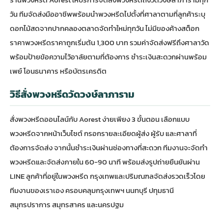
วัน ทีมจัดส่งมืออาชีพพร้อมนำพวงหรีดไปตั้งที่ศาลาตามที่ลูกค้าระบุ
ดอกไม้สดจากปากคลองตลาดจัดทำใหม่ทุกวัน ไม่มีของค้างสต็อก
ราคา
พวงหรีดราคาถูก
เริ่มต้น 1,300 บาท รวมค่าจัดส่งฟรีถึงศาลาวัด
พร้อมป้ายข้อความไว้อาลัยตามที่ต้องการ ชำระเงินสะดวกผ่านพร้อม
เพย์ โอนธนาคาร หรือบัตรเครดิต
วิธีสั่งพวงหรีดวัดวงษ์ลาภาราม
สั่งพวงหรีดออนไลน์
กับ Aorest ง่ายเพียง 3 ขั้นตอน เลือกแบบ
พวงหรีดจากหน้าเว็บไซต์ กรอกรายละเอียดผู้ส่ง ผู้รับ และศาลาที่
ต้องการจัดส่ง จากนั้นชำระเงินผ่านช่องทางที่สะดวก ทีมงานจะจัดทำ
พวงหรีดและจัดส่งภายใน 60-90 นาที พร้อมส่งรูปถ่ายยืนยันผ่าน
LINE ลูกค้าที่อยู่ใน
พวงหรีด กรุงเทพ
และปริมณฑลจัดส่งรวดเร็วโดย
ทีมงานของเราเอง ครอบคลุมกรุงเทพฯ นนทบุรี ปทุมธานี
สมุทรปราการ สมุทรสาคร และนครปฐม