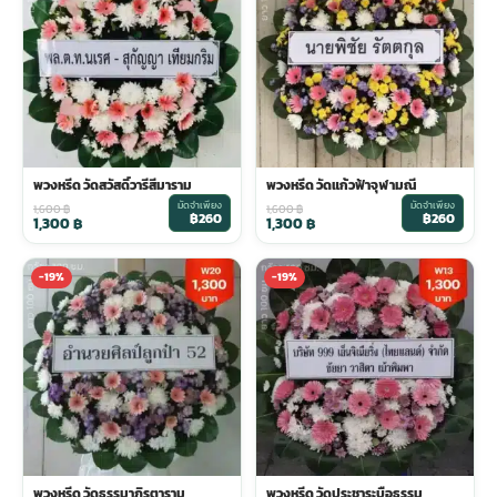
พวงดอกไม้งานศพ
tpdecorate ปูพื้น
พวงหรีด วัดสวัสดิ์วารีสีมาราม
พวงหรีด วัดแก้วฟ้าจุฬามณี
มัดจำเพียง
มัดจำเพียง
1,600
฿
1,600
฿
฿260
฿260
1,300
฿
1,300
฿
-19%
-19%
พวงหรีด วัดธรรมาภิรตาราม
พวงหรีด วัดประชาระบือธรรม