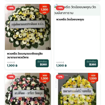
-19%
-19%
พวงหรีด วัดน้อยนพคุณ
พวงหรีด วัดเบญจมบพิตรดุสิต
วนารามราชวรวิหาร
มัดจำเพียง
มัดจำเพียง
1,600
฿
1,600
฿
฿260
฿260
1,300
฿
1,300
฿
-19%
-17%