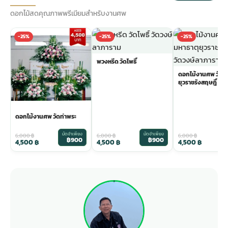
ดอกไม้สดคุณภาพพรีเมียมสำหรับงานศพ
-25%
-25%
-25%
พวงหรีด วัดโพธิ์
ดอกไม้งานศพ วัดม
ยุวราชรังสฤษฎิ์
ดอกไม้งานศพ วัดท่าพระ
มัดจำเพียง
มัดจำเพียง
ม
6,000
฿
6,000
฿
6,000
฿
฿900
฿900
4,500
฿
4,500
฿
4,500
฿