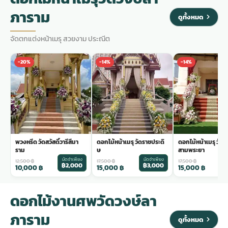
ภาราม
ดูทั้งหมด
จัดตกแต่งหน้าเมรุ สวยงาม ประณีต
-20%
-14%
-14%
พวงหรีด วัดสวัสดิ์วารีสีมา
ดอกไม้หน้าเมรุ วัดราชประดิ
ดอกไม้หน้าเมรุ วัด
ราม
ษ
สามพระยา
มัดจำเพียง
มัดจำเพียง
ม
12,500
฿
17,500
฿
17,500
฿
฿2,000
฿3,000
฿
10,000
฿
15,000
฿
15,000
฿
ดอกไม้งานศพวัดวงษ์ลา
ภาราม
ดูทั้งหมด