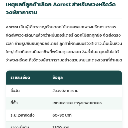
เหตุผลที่ลูกค้าเลือก Aorest สำหรับพวงหรีดวัด
วงษ์ลาภาราม
Aorest เป็นผู้เชี่ยวชาญด้าน
ดอกไม้งานศพ
และพวงหรีดครบวงจร
จัดส่งพวงหรีดมาแล้วกว่าหมื่นออร์เดอร์ ดอกไม้สดทุกช่อ จัดส่งตรง
เวลา ถ่ายรูปยืนยันทุกออร์เดอร์ ลูกค้าให้คะแนนรีวิว 5 ดาวเต็มเป็นส่วน
ใหญ่ ด้วยทีมงานมืออาชีพที่พร้อมดูแลตลอด 24 ชั่วโมง คุณมั่นใจได้
ว่าพวงหรีดจะถึงวัดวงษ์ลาภารามอย่างสวยงามและตรงเวลาที่กำหนด
รายละเอียด
ข้อมูล
ชื่อวัด
วัดวงษ์ลาภาราม
ที่ตั้ง
เขตหนองแขม กรุงเทพมหานคร
ระยะเวลาจัดส่ง
60-90 นาที
ราคาเริ่มต้น
1,300 บาท