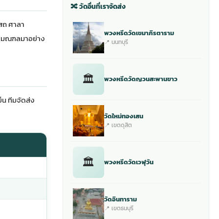
🔀 วัดอื่นที่เราจัดส่ง
บสถ ศาลา
พวงหรีดวัดเขมาภิรตาราม
ปริมณฑลมาอย่าง
📍 นนทบุรี
🏛
พวงหรีดวัดญวนสะพานขาว
็น ทีมจัดส่ง
วัดใหม่ทองเสน
📍 เขตดุสิต
🏛
พวงหรีดวัดเวฬุวัน
วัดอินทาราม
📍 เขตธนบุรี