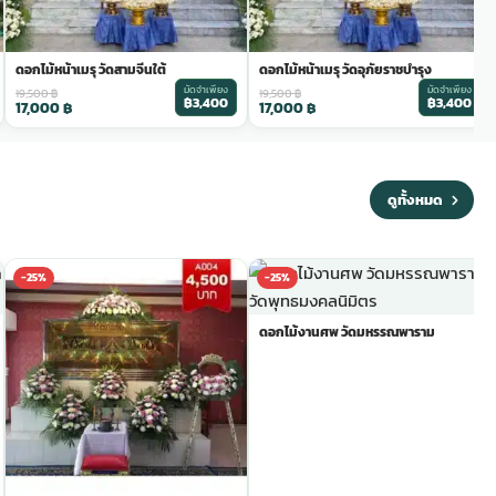
ดอกไม้หน้าเมรุ วัดสามจีนใต้
ดอกไม้หน้าเมรุ วัดอุภัยราชบำรุง
มัดจำเพียง
มัดจำเพียง
19,500
฿
19,500
฿
฿3,400
฿3,400
17,000
฿
17,000
฿
ดูทั้งหมด
-25%
-25%
ดอกไม้งานศพ วัดมหรรณพาราม