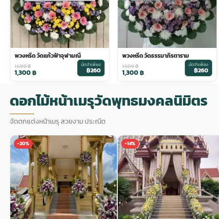
พวงดอกไม้งานศพ
tpdecorate ปูพื้น
พวงหรีด วัดแก้วฟ้าจุฬามณี
พวงหรีด วัดธรรมาภิรตาราม
มัดจำเพียง
มัดจำเพียง
1,600
฿
1,600
฿
฿260
฿260
1,300
฿
1,300
฿
ดอกไม้หน้าเมรุวัดพุทธมงคลนิมิตร
จัดตกแต่งหน้าเมรุ สวยงาม ประณีต
-20%
-14%