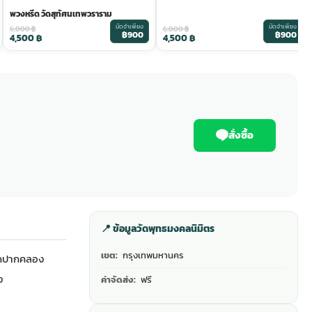
พวงหรีด วัดสุทัศนเทพวราราม
มัดจำเพียง
มัดจำเพียง
6,000
฿
6,000
฿
฿900
฿900
4,500
฿
4,500
฿
สั่งซื้อ
📍 ข้อมูลวัดพุทธมงคลนิมิตร
เขต:
กรุงเทพมหานคร
ก
ปากคลอง
ง
ค่าจัดส่ง:
ฟรี