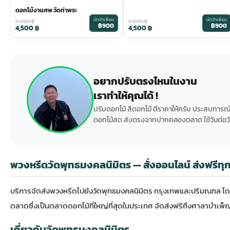
ดอกไม้งานศพ วัดท่าพระ
มัดจำเพียง
มัดจำเพียง
6,000
฿
6,000
฿
฿900
฿900
4,500
฿
4,500
฿
อยากปรับตรงไหนในงาน
เราทำให้คุณได้ !
ปรับดอกไม้ สีดอกไม้ ตีราคาให้ครับ ประสบการณ์
ดอกไม้สด ส่งตรงจากปากคลองตลาด ใช้วันต่อวั
พวงหรีดวัดพุทธมงคลนิมิตร — สั่งออนไลน์ ส่งฟรีทุก
บริการจัดส่ง
พวงหรีด
ไปยังวัดพุทธมงคลนิมิตร กรุงเทพและปริมณฑล โ
ตลาด
ซึ่งเป็นตลาดดอกไม้ที่ใหญ่ที่สุดในประเทศ จัดส่งฟรีถึงศาลาบำเพ็ญก
เกี่ยวกับวัดพุทธมงคลนิมิตร