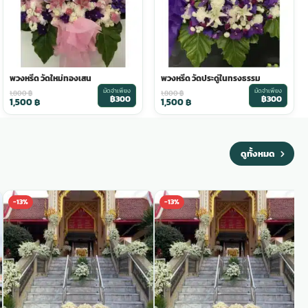
พวงหรีด วัดใหม่ทองเสน
พวงหรีด วัดประดู่ในทรงธรรม
มัดจำเพียง
มัดจำเพียง
1,800
฿
1,800
฿
฿300
฿300
1,500
฿
1,500
฿
ดูทั้งหมด
-13%
-13%