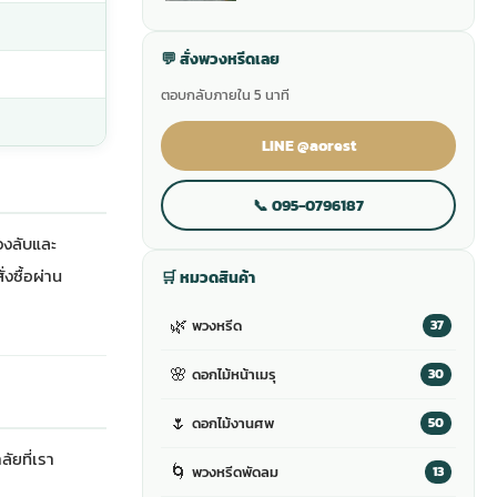
💬 สั่งพวงหรีดเลย
ตอบกลับภายใน 5 นาที
LINE @aorest
📞 095-0796187
่วงลับและ
งซื้อผ่าน
🛒 หมวดสินค้า
🌿
พวงหรีด
37
🌸
ดอกไม้หน้าเมรุ
30
🌷
ดอกไม้งานศพ
50
ลัย
ที่เรา
🌀
พวงหรีดพัดลม
13