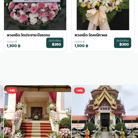
พวงหรีด วัดประชาระบือธรรม
พวงหรีด วัดคณิกาผล
มัดจำเพียง
มัดจำเพียง
1,600
฿
1,800
฿
฿260
฿300
1,300
฿
1,500
฿
-14%
-14%