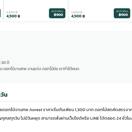
มัดจำเพียง
มัดจำเพียง
6,000
฿
6,000
฿
฿900
฿900
4,500
฿
4,500
฿
 30 ปี
น ดอกไม้งานศพ งานแต่ง ดอกไม้ช่อ เราทำได้หมด
วัน
ดย
ดอกไม้งานศพ
Aorest ราคาเริ่มต้นเพียง 1,300 บาท ดอกไม้สดคัดสรรจา
ุศลทุกวัน ไม่มีวันหยุด สามารถสั่งผ่านเว็บไซต์หรือ LINE ได้ตลอด 24 ชั่วโม