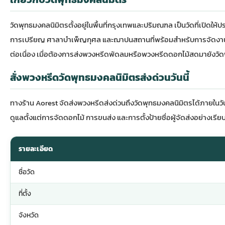
วัดพุทธมงคลนิมิตร
ตั้งอยู่ในพื้นที่กรุงเทพและปริมณฑล เป็นวัดที่เปิ
การเปรียญ ศาลาบำเพ็ญกุศล และฌาปนสถานที่พร้อมสำหรับการจัดงานฌา
ต่อเนื่อง เมื่อต้องการส่ง
พวงหรีดพัดลม
หรือ
พวงหรีดดอกไม้สด
มายังวัด
สั่งพวงหรีดวัดพุทธมงคลนิมิตรส่งด่วนวันนี้
ทางร้าน Aorest จัดส่ง
พวงหรีดส่งด่วน
ถึงวัดพุทธมงคลนิมิตรได้ภายในวัน
ดูแลตั้งแต่การจัดดอกไม้ การขนส่ง และการตั้งป้ายชื่อผู้จัดส่งอย่างเรียบ
รายละเอียด
ชื่อวัด
ที่ตั้ง
จังหวัด