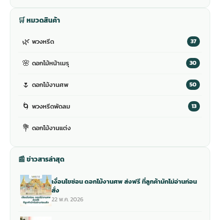
🛒 หมวดสินค้า
🌿
พวงหรีด
37
🌸
ดอกไม้หน้าเมรุ
30
🌷
ดอกไม้งานศพ
50
🌀
พวงหรีดพัดลม
13
💐
ดอกไม้งานแต่ง
📰 ข่าวสารล่าสุด
เงื่อนไขซ่อน ดอกไม้งานศพ ส่งฟรี ที่ลูกค้ามักไม่อ่านก่อน
สั่ง
22 พ.ค. 2026