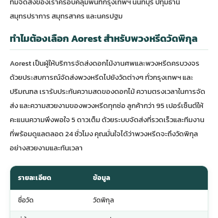
ทีมจัดส่งของเราครอบคลุมพื้นที่กรุงเทพฯ นนทบุรี ปทุมธานี
สมุทรปราการ สมุทรสาคร และนครปฐม
ทำไมต้องเลือก Aorest สำหรับพวงหรีดวัดพิกุล
Aorest เป็นผู้ให้บริการจัดส่ง
ดอกไม้งานศพ
และพวงหรีดครบวงจร
ด้วยประสบการณ์จัดส่งพวงหรีดไปยังวัดต่างๆ ทั่วกรุงเทพฯ และ
ปริมณฑล เรารับประกันความสดของดอกไม้ ความตรงเวลาในการจัด
ส่ง และความสวยงามของพวงหรีดทุกช่อ ลูกค้ากว่า 95 เปอร์เซ็นต์ให้
คะแนนความพึงพอใจ 5 ดาวเต็ม ด้วยระบบจัดส่งที่รวดเร็วและทีมงาน
ที่พร้อมดูแลตลอด 24 ชั่วโมง คุณมั่นใจได้ว่าพวงหรีดจะถึงวัดพิกุล
อย่างสวยงามและทันเวลา
รายละเอียด
ข้อมูล
ชื่อวัด
วัดพิกุล