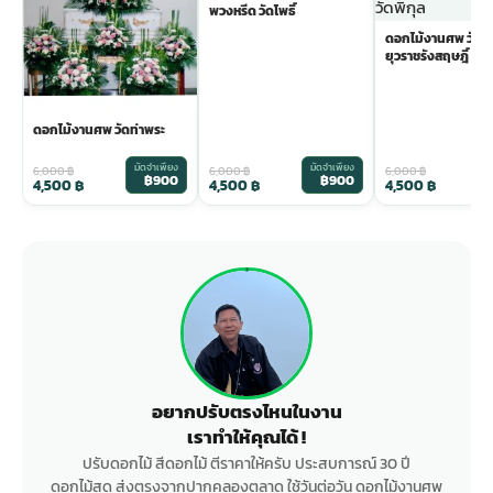
พวงหรีด วัดโพธิ์
ดอกไม้งานศพ วัดม
ยุวราชรังสฤษฎิ์
ดอกไม้งานศพ วัดท่าพระ
มัดจำเพียง
มัดจำเพียง
ม
6,000
฿
6,000
฿
6,000
฿
฿900
฿900
4,500
฿
4,500
฿
4,500
฿
อยากปรับตรงไหนในงาน
เราทำให้คุณได้ !
ปรับดอกไม้ สีดอกไม้ ตีราคาให้ครับ ประสบการณ์ 30 ปี
ดอกไม้สด ส่งตรงจากปากคลองตลาด ใช้วันต่อวัน ดอกไม้งานศพ