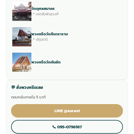
วัดกุศลสมาคร
📍 เขตสัมพันธวงศ์
พวงหรีดวัดชินวราราม
📍 ปทุมธานี
พวงหรีดวัดคันลัด
💬 สั่งพวงหรีดเลย
ตอบกลับภายใน 5 นาที
LINE @aorest
📞 095-0796187