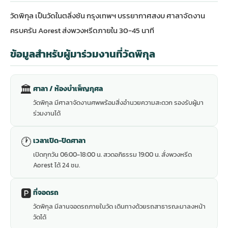
วัดพิกุล เป็นวัดในตลิ่งชัน กรุงเทพฯ บรรยากาศสงบ ศาลาจัดงาน
ครบครัน Aorest ส่งพวงหรีดภายใน 30-45 นาที
ข้อมูลสำหรับผู้มาร่วมงานที่วัดพิกุล
🏛
ศาลา / ห้องบำเพ็ญกุศล
วัดพิกุล มีศาลาจัดงานศพพร้อมสิ่งอำนวยความสะดวก รองรับผู้มา
ร่วมงานได้
🕐
เวลาเปิด-ปิดศาลา
เปิดทุกวัน 06:00-18:00 น. สวดอภิธรรม 19:00 น. สั่งพวงหรีด
Aorest ได้ 24 ชม.
🅿️
ที่จอดรถ
วัดพิกุล มีลานจอดรถภายในวัด เดินทางด้วยรถสาธารณะมาลงหน้า
วัดได้