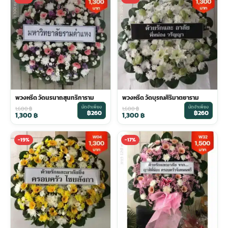
พวงหรีด วัดนรนาถสุนทริการาม
พวงหรีด วัดบุรณศิริมาตยาราม
มัดจำเพียง
มัดจำเพียง
1,600
฿
1,600
฿
฿260
฿260
1,300
฿
1,300
฿
-19%
-17%