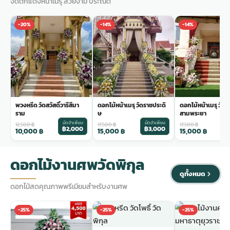
จัดตกแต่งหน้าเมรุ สวยงาม ประณีต
-20%
-14%
-14%
พวงหรีด วัดสวัสดิ์วารีสีมา
ดอกไม้หน้าเมรุ วัดราชประดิ
ดอกไม้หน้าเมรุ วัด
ราม
ษ
สามพระยา
มัดจำเพียง
มัดจำเพียง
ม
12,500
฿
17,500
฿
17,500
฿
฿2,000
฿3,000
฿
10,000
฿
15,000
฿
15,000
฿
ดอกไม้งานศพวัดพิกุล
ดูทั้งหมด
ดอกไม้สดคุณภาพพรีเมียมสำหรับงานศพ
-25%
-25%
-25%