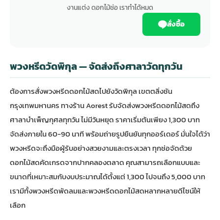
งานแต่ง ดอกไม้ช่อ เราทำได้หมด
สั่งซื้อ
พวงหรีดวัดพิกุล — จัดส่งถึงศาลาวัดทุกวัน
ต้องการสั่ง
พวงหรีดดอกไม้สด
ไปยังวัดพิกุล เขตตลิ่งชัน
กรุงเทพมหานคร ทางร้าน Aorest รับจัดส่งพวงหรีดดอกไม้สดถึง
ศาลาบำเพ็ญกุศลทุกวัน ไม่มีวันหยุด ราคาเริ่มต้นเพียง 1,300 บาท
จัดส่งภายใน 60-90 นาที พร้อมถ่ายรูปยืนยันทุกออร์เดอร์ มั่นใจได้ว่า
พวงหรีดจะถึงมือผู้รับอย่างสวยงามและตรงเวลา ทุกช่อจัดด้วย
ดอกไม้สดคัดเกรดจากปากคลองตลาด คุณสามารถเลือกแบบและ
ขนาดที่เหมาะสมกับงบประมาณได้ตั้งแต่ 1,300 ไปจนถึง 5,000 บาท
เรามีทั้ง
พวงหรีดพัดลม
และพวงหรีดดอกไม้สดหลากหลายดีไซน์ให้
เลือก