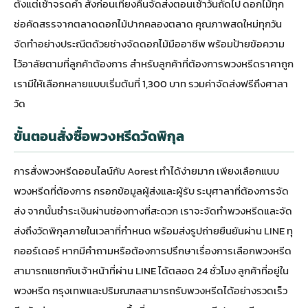
ตั้งแต่เช้าจรดค่ำ สั่งก่อนเที่ยงคืนจัดส่งตอนเช้าวันถัดไป ดอกไม้ทุก
ช่อคัดสรรจากตลาดดอกไม้ปากคลองตลาด คุณภาพสดใหม่ทุกวัน
จัดทำอย่างประณีตด้วยช่างจัดดอกไม้มืออาชีพ พร้อมป้ายข้อความ
ไว้อาลัยตามที่ลูกค้าต้องการ สำหรับลูกค้าที่ต้องการ
พวงหรีดราคาถูก
เรามีให้เลือกหลายแบบเริ่มต้นที่ 1,300 บาท รวมค่าจัดส่งฟรีถึงศาลา
วัด
ขั้นตอนสั่งซื้อพวงหรีดวัดพิกุล
การ
สั่งพวงหรีดออนไลน์
กับ Aorest ทำได้ง่ายมาก เพียงเลือกแบบ
พวงหรีดที่ต้องการ กรอกข้อมูลผู้ส่งและผู้รับ ระบุศาลาที่ต้องการจัด
ส่ง จากนั้นชำระเงินผ่านช่องทางที่สะดวก เราจะจัดทำพวงหรีดและจัด
ส่งถึงวัดพิกุลภายในเวลาที่กำหนด พร้อมส่งรูปถ่ายยืนยันผ่าน LINE ทุ
กออร์เดอร์ หากมีคำถามหรือต้องการปรึกษาเรื่องการเลือกพวงหรีด
สามารถแชทกับเจ้าหน้าที่ผ่าน LINE ได้ตลอด 24 ชั่วโมง ลูกค้าที่อยู่ใน
พวงหรีด กรุงเทพ
และปริมณฑลสามารถรับพวงหรีดได้อย่างรวดเร็ว