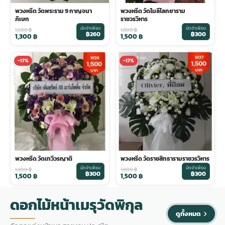
พวงหรีด วัดพระราม 9 กาญจนา
พวงหรีด วัดโมลีโลกยาราม
ภิเษก
ราชวรวิหาร
มัดจำเพียง
มัดจำเพียง
1,600
฿
1,800
฿
฿260
฿300
1,300
฿
1,500
฿
-17%
-17%
พวงหรีด วัดเทวีวรญาติ
พวงหรีด วัดราชสิทธารามราชวรวิหาร
มัดจำเพียง
มัดจำเพียง
1,800
฿
1,800
฿
฿300
฿300
1,500
฿
1,500
฿
ดอกไม้หน้าเมรุวัดพิกุล
ดูทั้งหมด