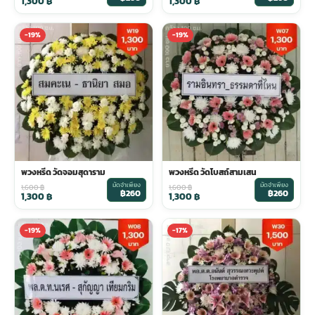
1,300
฿
1,300
฿
-19%
-19%
พวงหรีด วัดจอมสุดาราม
พวงหรีด วัดโบสถ์สามเสน
มัดจำเพียง
มัดจำเพียง
1,600
฿
1,600
฿
฿260
฿260
1,300
฿
1,300
฿
-19%
-17%