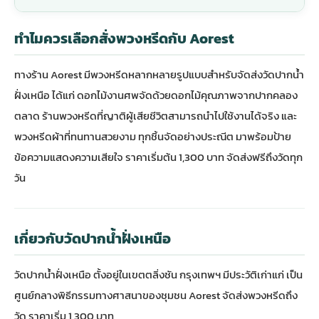
ทำไมควรเลือกสั่งพวงหรีดกับ Aorest
ทางร้าน Aorest มีพวงหรีดหลากหลายรูปแบบสำหรับจัดส่งวัดปากน้ำ
ฝั่งเหนือ ได้แก่
ดอกไม้งานศพ
จัดด้วยดอกไม้คุณภาพจากปากคลอง
ตลาด
ร้านพวงหรีด
ที่ญาติผู้เสียชีวิตสามารถนำไปใช้งานได้จริง และ
พวงหรีดผ้าที่ทนทานสวยงาม ทุกชิ้นจัดอย่างประณีต มาพร้อมป้าย
ข้อความแสดงความเสียใจ ราคาเริ่มต้น 1,300 บาท จัดส่งฟรีถึงวัดทุก
วัน
เกี่ยวกับวัดปากน้ำฝั่งเหนือ
วัดปากน้ำฝั่งเหนือ ตั้งอยู่ในเขตตลิ่งชัน กรุงเทพฯ มีประวัติเก่าแก่ เป็น
ศูนย์กลางพิธีกรรมทางศาสนาของชุมชน Aorest จัดส่งพวงหรีดถึง
วัด ราคาเริ่ม 1,300 บาท