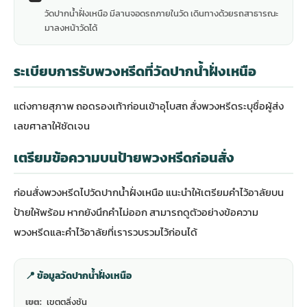
วัดปากน้ำฝั่งเหนือ มีลานจอดรถภายในวัด เดินทางด้วยรถสาธารณะ
มาลงหน้าวัดได้
ระเบียบการรับพวงหรีดที่วัดปากน้ำฝั่งเหนือ
แต่งกายสุภาพ ถอดรองเท้าก่อนเข้าอุโบสถ สั่งพวงหรีดระบุชื่อผู้ส่ง
เลขศาลาให้ชัดเจน
เตรียมข้อความบนป้ายพวงหรีดก่อนสั่ง
ก่อนสั่งพวงหรีดไปวัดปากน้ำฝั่งเหนือ แนะนำให้เตรียมคำไว้อาลัยบน
ป้ายให้พร้อม หากยังนึกคำไม่ออก สามารถดู
ตัวอย่างข้อความ
พวงหรีดและคำไว้อาลัย
ที่เรารวบรวมไว้ก่อนได้
📍 ข้อมูลวัดปากน้ำฝั่งเหนือ
เขต:
เขตตลิ่งชัน