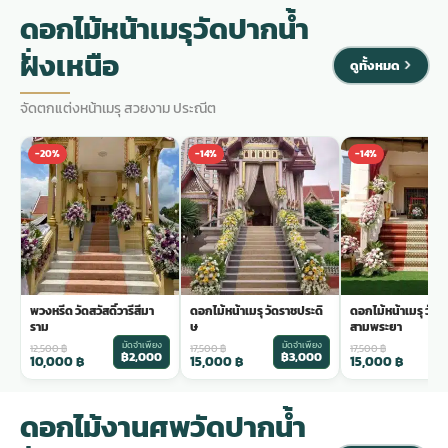
ดอกไม้หน้าเมรุวัดปากน้ำ
ฝั่งเหนือ
ดูทั้งหมด
จัดตกแต่งหน้าเมรุ สวยงาม ประณีต
-20%
-14%
-14%
พวงหรีด วัดสวัสดิ์วารีสีมา
ดอกไม้หน้าเมรุ วัดราชประดิ
ดอกไม้หน้าเมรุ วัด
ราม
ษ
สามพระยา
มัดจำเพียง
มัดจำเพียง
ม
12,500
฿
17,500
฿
17,500
฿
฿2,000
฿3,000
฿
10,000
฿
15,000
฿
15,000
฿
ดอกไม้งานศพวัดปากน้ำ