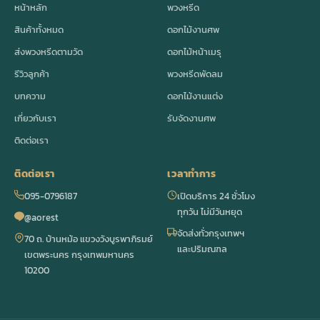
หน้าหลัก
พวงหรีด
สินค้าทั้งหมด
ดอกไม้งานศพ
ส่งพวงหรีดตามวัด
ดอกไม้หน้าเมรุ
รีวิวลูกค้า
พวงหรีดพัดลม
บทความ
ดอกไม้งานแต่ง
เกี่ยวกับเรา
รับจัดงานศพ
ติดต่อเรา
ติดต่อเรา
เวลาทำการ
095-0796187
เปิดบริการ 24 ชั่วโมง
ทุกวัน ไม่มีวันหยุด
@aorest
จัดส่งทั่วกรุงเทพฯ
70 ถ. บ้านหม้อ แขวงวังบูรพาภิรมย์
และปริมณฑล
เขตพระนคร กรุงเทพมหานคร
10200