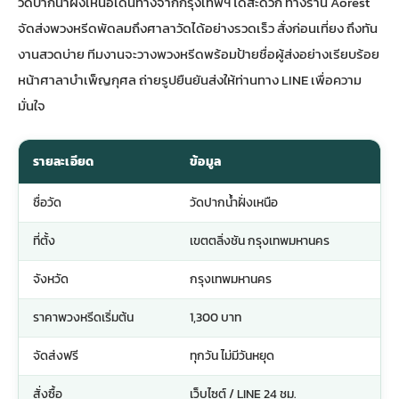
วัดปากน้ำฝั่งเหนือเดินทางจากกรุงเทพฯ ได้สะดวก ทางร้าน Aorest
จัดส่ง
พวงหรีดพัดลม
ถึงศาลาวัดได้อย่างรวดเร็ว สั่งก่อนเที่ยง ถึงทัน
งานสวดบ่าย ทีมงานจะวางพวงหรีดพร้อมป้ายชื่อผู้ส่งอย่างเรียบร้อย
หน้าศาลาบำเพ็ญกุศล ถ่ายรูปยืนยันส่งให้ท่านทาง LINE เพื่อความ
มั่นใจ
รายละเอียด
ข้อมูล
ชื่อวัด
วัดปากน้ำฝั่งเหนือ
ที่ตั้ง
เขตตลิ่งชัน กรุงเทพมหานคร
จังหวัด
กรุงเทพมหานคร
ราคาพวงหรีดเริ่มต้น
1,300 บาท
จัดส่งฟรี
ทุกวัน ไม่มีวันหยุด
สั่งซื้อ
เว็บไซต์ / LINE 24 ชม.