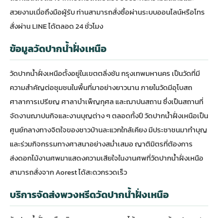
สวยงามเมื่อถึงมือผู้รับ ท่านสามารถสั่งซื้อผ่านระบบออนไลน์หรือโทร
สั่งผ่าน LINE ได้ตลอด 24 ชั่วโมง
ข้อมูลวัดปากน้ำฝั่งเหนือ
วัดปากน้ำฝั่งเหนือ
ตั้งอยู่ในเขตตลิ่งชัน กรุงเทพมหานคร เป็นวัดที่มี
ความสำคัญต่อชุมชนในพื้นที่มาอย่างยาวนาน ภายในวัดมีอุโบสถ
ศาลาการเปรียญ ศาลาบำเพ็ญกุศล และฌาปนสถาน ซึ่งเป็นสถานที่
จัดงานฌาปนกิจและงานบุญต่าง ๆ ตลอดทั้งปี วัดปากน้ำฝั่งเหนือเป็น
ศูนย์กลางทางจิตใจของชาวบ้านละแวกใกล้เคียง มีประชาชนมาทำบุญ
และร่วมกิจกรรมทางศาสนาอย่างสม่ำเสมอ ญาติมิตรที่ต้องการ
ส่ง
ดอกไม้งานศพ
มาแสดงความเสียใจในงานศพที่วัดปากน้ำฝั่งเหนือ
สามารถสั่งจาก Aorest ได้สะดวกรวดเร็ว
บริการจัดส่งพวงหรีดวัดปากน้ำฝั่งเหนือ