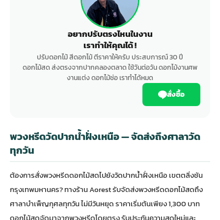
อยากปรับตรงไหนในงาน
เราทำให้คุณได้ !
ปรับดอกไม้ สีดอกไม้ ตีราคาให้ครับ ประสบการณ์ 30 ปี
ดอกไม้สด ส่งตรงจากปากคลองตลาด ใช้วันต่อวัน ดอกไม้งานศพ
งานแต่ง ดอกไม้ช่อ เราทำได้หมด
สั่งซื้อ
พวงหรีดวัดปากน้ำฝั่งเหนือ — จัดส่งถึงศาลาวัด
ทุกวัน
ต้องการสั่ง
พวงหรีดดอกไม้สด
ไปยังวัดปากน้ำฝั่งเหนือ เขตตลิ่งชัน
กรุงเทพมหานคร? ทางร้าน Aorest รับจัดส่งพวงหรีดดอกไม้สดถึง
ศาลาบำเพ็ญกุศลทุกวัน ไม่มีวันหยุด ราคาเริ่มต้นเพียง 1,300 บาท
ดอกไม้สดจัดมาจาก
พวงหรีด
โดยตรง รับประกันความสดใหม่และ