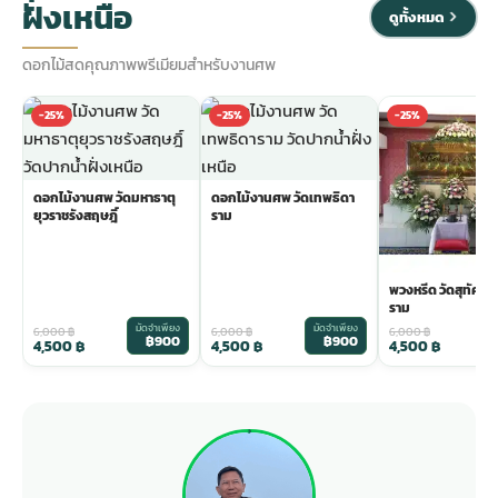
ฝั่งเหนือ
ดูทั้งหมด
ดอกไม้สดคุณภาพพรีเมียมสำหรับงานศพ
-25%
-25%
-25%
ดอกไม้งานศพ วัดมหาธาตุ
ดอกไม้งานศพ วัดเทพธิดา
ยุวราชรังสฤษฎิ์
ราม
พวงหรีด วัดสุทัศน
ราม
มัดจำเพียง
มัดจำเพียง
ม
6,000
฿
6,000
฿
6,000
฿
฿900
฿900
4,500
฿
4,500
฿
4,500
฿