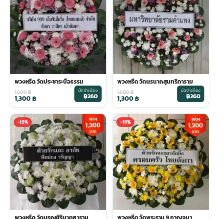
พวงดอกไม้งานศพ
tpdecorate ปูพื้น
พวงหรีด วัดประชาระบือธรรม
พวงหรีด วัดนรนาถสุนทริการาม
มัดจำเพียง
มัดจำเพียง
1,600
฿
1,600
฿
฿260
฿260
1,300
฿
1,300
฿
-19%
-19%
พวงหรีด วัดบุรณศิริมาตยาราม
พวงหรีด วัดพระราม 9 กาญจนา