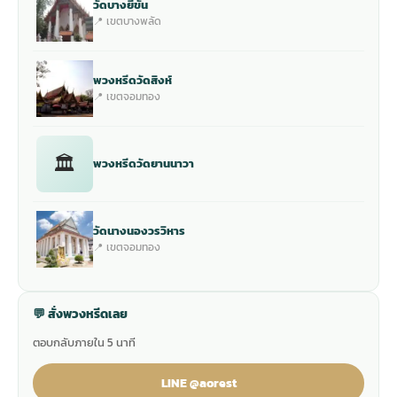
วัดบางยี่ขัน
📍 เขตบางพลัด
พวงหรีดวัดสิงห์
📍 เขตจอมทอง
🏛
พวงหรีดวัดยานนาวา
วัดนางนองวรวิหาร
📍 เขตจอมทอง
💬 สั่งพวงหรีดเลย
ตอบกลับภายใน 5 นาที
LINE @aorest