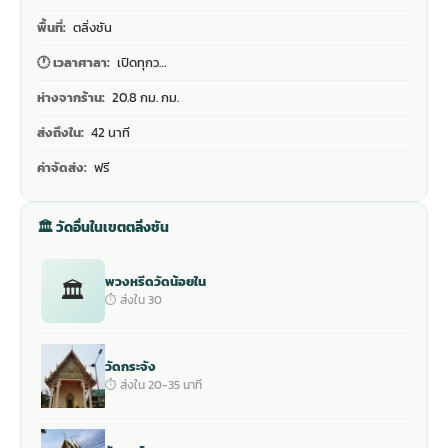
พื้นที่:
ตลิ่งชัน
🕐 เวลาศาลา:
เปิดทุกว…
ห่างจากร้าน:
20.8 กม. กม.
ส่งถึงใน:
42 นาที
ค่าจัดส่ง:
ฟรี
🏛 วัดอื่นในเขตตลิ่งชัน
พวงหรีดวัดน้อยใน
🏛
⏱ ส่งใน 30
วัดกระจัง
⏱ ส่งใน 20-35 นาที