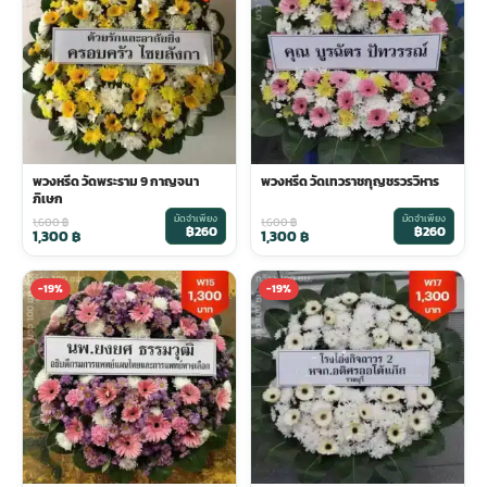
พวงดอกไม้งานศพ
tpdecorate ปูพื้น
พวงหรีด วัดพระราม 9 กาญจนา
พวงหรีด วัดเทวราชกุญชรวรวิหาร
ภิเษก
มัดจำเพียง
มัดจำเพียง
1,600
฿
1,600
฿
฿260
฿260
1,300
฿
1,300
฿
-19%
-19%