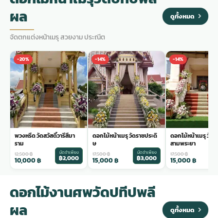
ผล
ดูทั้งหมด
จัดตกแต่งหน้าเมรุ สวยงาม ประณีต
-20%
-14%
-14%
พวงหรีด วัดสวัสดิ์วารีสีมา
ดอกไม้หน้าเมรุ วัดราชประดิ
ดอกไม้หน้าเมรุ วัด
ราม
ษ
สามพระยา
มัดจำเพียง
มัดจำเพียง
ม
12,500
฿
17,500
฿
17,500
฿
฿2,000
฿3,000
฿
10,000
฿
15,000
฿
15,000
฿
ดอกไม้งานศพวัดปทีปพลี
ผล
ดูทั้งหมด