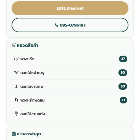
LINE @aorest
📞 095-0796187
🛒 หมวดสินค้า
🌿
พวงหรีด
37
🌸
ดอกไม้หน้าเมรุ
30
🌷
ดอกไม้งานศพ
50
🌀
พวงหรีดพัดลม
13
💐
ดอกไม้งานแต่ง
📰 ข่าวสารล่าสุด