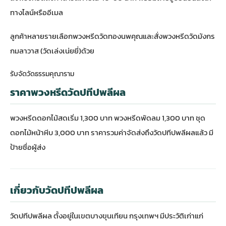
ทางไลน์หรืออีเมล
ลูกค้าหลายรายเลือก
พวงหรีดวัดทองนพคุณ
และ
สั่งพวงหรีดวัดมังกร
กมลาวาส (วัดเล่งเน่ยยี่)
ด้วย
รับจัดวัดธรรมคุณาราม
ราคาพวงหรีดวัดปทีปพลีผล
พวงหรีดดอกไม้สดเริ่ม 1,300 บาท พวงหรีดพัดลม 1,300 บาท ชุด
ดอกไม้หน้าหีบ 3,000 บาท ราคารวมค่าจัดส่งถึงวัดปทีปพลีผลแล้ว มี
ป้ายชื่อผู้ส่ง
เกี่ยวกับวัดปทีปพลีผล
วัดปทีปพลีผล ตั้งอยู่ในเขตบางขุนเทียน กรุงเทพฯ มีประวัติเก่าแก่