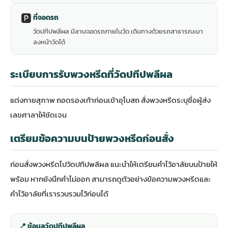
🅿️
ที่จอดรถ
วัดปทีปพลีผล มีลานจอดรถภายในวัด เดินทางด้วยรถสาธารณะมา
ลงหน้าวัดได้
ระเบียบการรับพวงหรีดที่วัดปทีปพลีผล
แต่งกายสุภาพ ถอดรองเท้าก่อนเข้าอุโบสถ สั่งพวงหรีดระบุชื่อผู้ส่ง
เลขศาลาให้ชัดเจน
เตรียมข้อความบนป้ายพวงหรีดก่อนสั่ง
ก่อนสั่งพวงหรีดไปวัดปทีปพลีผล แนะนำให้เตรียมคำไว้อาลัยบนป้ายให้
พร้อม หากยังนึกคำไม่ออก สามารถดู
ตัวอย่างข้อความพวงหรีดและ
คำไว้อาลัย
ที่เรารวบรวมไว้ก่อนได้
📍 ข้อมูลวัดปทีปพลีผล