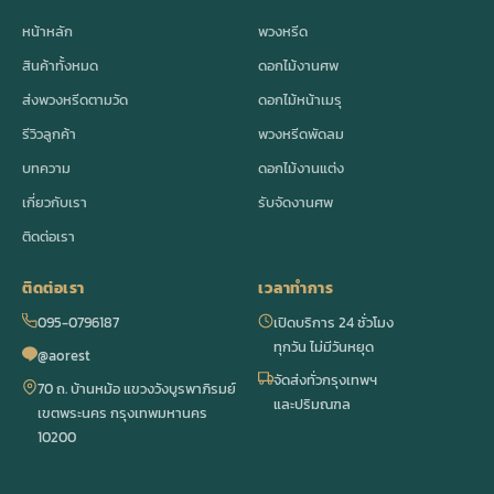
หน้าหลัก
พวงหรีด
สินค้าทั้งหมด
ดอกไม้งานศพ
ส่งพวงหรีดตามวัด
ดอกไม้หน้าเมรุ
รีวิวลูกค้า
พวงหรีดพัดลม
บทความ
ดอกไม้งานแต่ง
เกี่ยวกับเรา
รับจัดงานศพ
ติดต่อเรา
ติดต่อเรา
เวลาทำการ
095-0796187
เปิดบริการ 24 ชั่วโมง
ทุกวัน ไม่มีวันหยุด
@aorest
จัดส่งทั่วกรุงเทพฯ
70 ถ. บ้านหม้อ แขวงวังบูรพาภิรมย์
และปริมณฑล
เขตพระนคร กรุงเทพมหานคร
10200