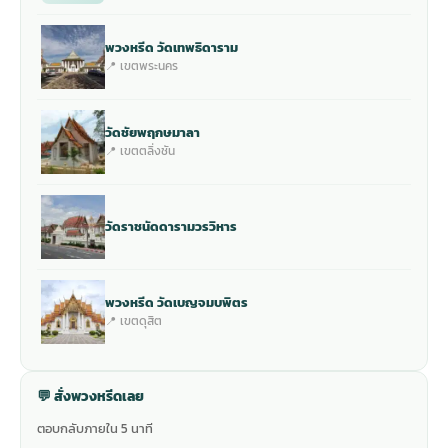
พวงหรีด วัดเทพธิดาราม
📍 เขตพระนคร
วัดชัยพฤกษมาลา
📍 เขตตลิ่งชัน
วัดราชนัดดารามวรวิหาร
พวงหรีด วัดเบญจมบพิตร
📍 เขตดุสิต
💬 สั่งพวงหรีดเลย
ตอบกลับภายใน 5 นาที