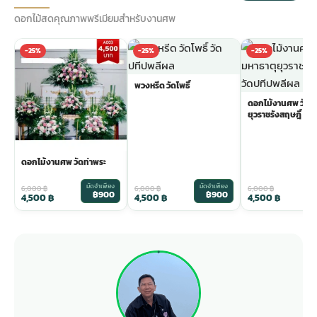
ดอกไม้สดคุณภาพพรีเมียมสำหรับงานศพ
-25%
-25%
-25%
พวงหรีด วัดโพธิ์
ดอกไม้งานศพ วัดม
ยุวราชรังสฤษฎิ์
ดอกไม้งานศพ วัดท่าพระ
มัดจำเพียง
มัดจำเพียง
ม
6,000
฿
6,000
฿
6,000
฿
฿900
฿900
4,500
฿
4,500
฿
4,500
฿