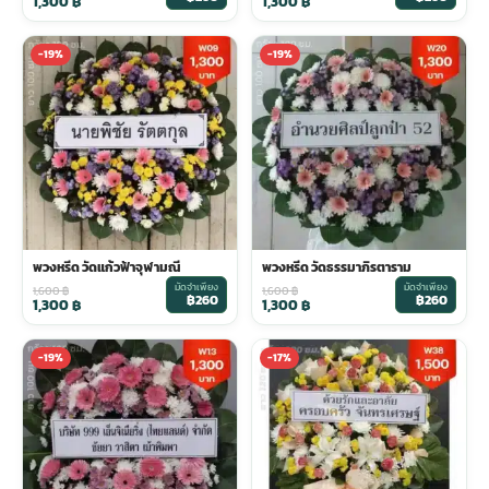
1,300
฿
1,300
฿
-19%
-19%
พวงหรีด วัดแก้วฟ้าจุฬามณี
พวงหรีด วัดธรรมาภิรตาราม
มัดจำเพียง
มัดจำเพียง
1,600
฿
1,600
฿
฿260
฿260
1,300
฿
1,300
฿
-19%
-17%