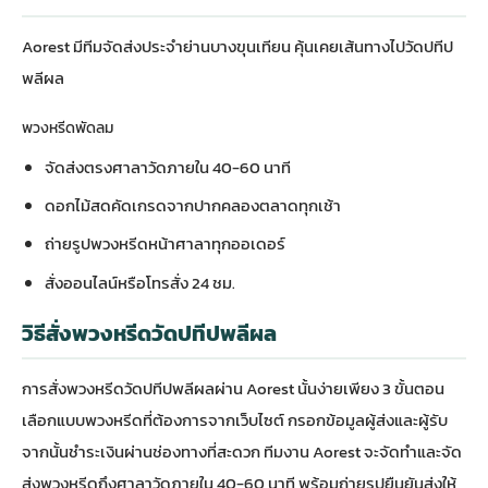
Aorest มีทีมจัดส่งประจำย่านบางขุนเทียน คุ้นเคยเส้นทางไปวัดปทีป
พลีผล
พวงหรีดพัดลม
จัดส่งตรงศาลาวัดภายใน 40-60 นาที
ดอกไม้สดคัดเกรดจากปากคลองตลาดทุกเช้า
ถ่ายรูปพวงหรีดหน้าศาลาทุกออเดอร์
สั่งออนไลน์หรือโทรสั่ง 24 ชม.
วิธีสั่งพวงหรีดวัดปทีปพลีผล
การสั่งพวงหรีดวัดปทีปพลีผลผ่าน Aorest นั้นง่ายเพียง 3 ขั้นตอน
เลือกแบบพวงหรีดที่ต้องการจากเว็บไซต์ กรอกข้อมูลผู้ส่งและผู้รับ
จากนั้นชำระเงินผ่านช่องทางที่สะดวก ทีมงาน Aorest จะจัดทำและจัด
ส่งพวงหรีดถึงศาลาวัดภายใน 40-60 นาที พร้อมถ่ายรูปยืนยันส่งให้