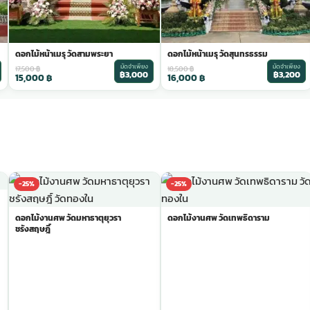
ดอกไม้หน้าเมรุ วัดสามพระยา
ดอกไม้หน้าเมรุ วัดสุนทรธรรม
มัดจำเพียง
มัดจำเพียง
17,500
฿
18,500
฿
฿3,000
฿3,200
15,000
฿
16,000
฿
-25%
-25%
ดอกไม้งานศพ วัดมหาธาตุยุวรา
ดอกไม้งานศพ วัดเทพธิดาราม
ชรังสฤษฎิ์