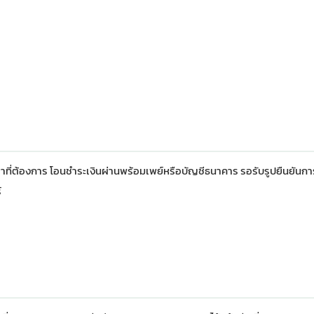
าที่ต้องการ โอนชำระเงินผ่านพร้อมเพย์หรือบัญชีธนาคาร รอรับรูปยืนยันก
์