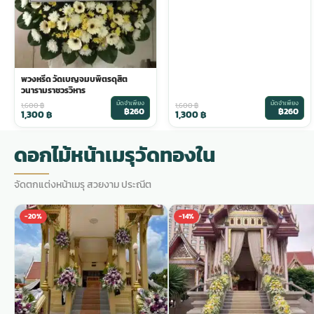
พวงดอกไม้งานศพ
tpdecorate ปูพื้น
พวงหรีด วัดเบญจมบพิตรดุสิต
วนารามราชวรวิหาร
มัดจำเพียง
มัดจำเพียง
1,600
฿
1,600
฿
฿260
฿260
1,300
฿
1,300
฿
ดอกไม้หน้าเมรุวัดทองใน
จัดตกแต่งหน้าเมรุ สวยงาม ประณีต
-20%
-14%