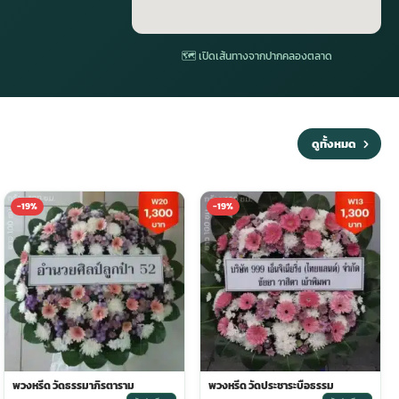
🗺 เปิดเส้นทางจากปากคลองตลาด
ดูทั้งหมด
-19%
-19%
พวงหรีด วัดธรรมาภิรตาราม
พวงหรีด วัดประชาระบือธรรม