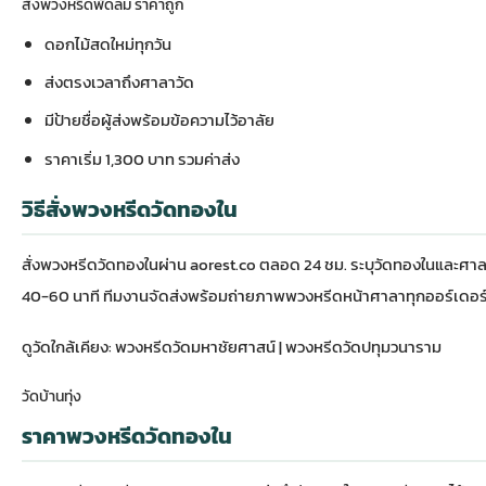
สั่งพวงหรีดพัดลม ราคาถูก
ดอกไม้สดใหม่ทุกวัน
ส่งตรงเวลาถึงศาลาวัด
มีป้ายชื่อผู้ส่งพร้อมข้อความไว้อาลัย
ราคาเริ่ม 1,300 บาท รวมค่าส่ง
วิธีสั่งพวงหรีดวัดทองใน
สั่งพวงหรีดวัดทองในผ่าน aorest.co ตลอด 24 ชม. ระบุวัดทองในและศาล
40-60 นาที ทีมงานจัดส่งพร้อมถ่ายภาพพวงหรีดหน้าศาลาทุกออร์เดอร
ดูวัดใกล้เคียง:
พวงหรีดวัดมหาชัยศาสน์
|
พวงหรีดวัดปทุมวนาราม
วัดบ้านทุ่ง
ราคาพวงหรีดวัดทองใน