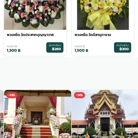
พวงหรีด วัดประสาทบุญญาวาส
พวงหรีด วัดดิสานุการาม
มัดจำเพียง
มัดจำเพียง
1,600
฿
1,800
฿
฿260
฿300
1,300
฿
1,500
฿
-14%
-14%