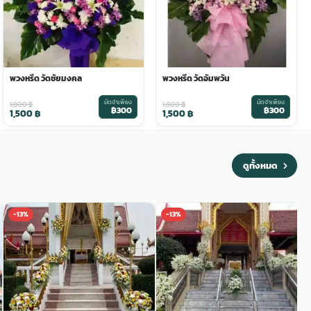
พวงหรีด วัดชัยมงคล
พวงหรีด วัดอัมพวัน
มัดจำเพียง
มัดจำเพียง
1,800
฿
1,800
฿
฿300
฿300
1,500
฿
1,500
฿
ดูทั้งหมด
-13%
-13%