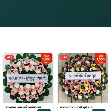
-19%
-19%
พวงหรีด วัดสวัสดิ์วารีสีมาราม
พวงหรีด วัดแก้วฟ้าจุฬามณี