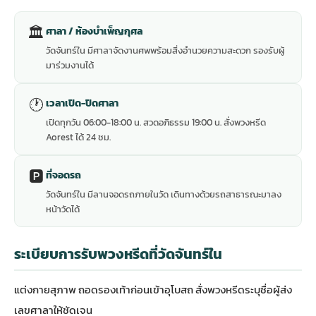
🏛
ศาลา / ห้องบำเพ็ญกุศล
วัดจันทร์ใน มีศาลาจัดงานศพพร้อมสิ่งอำนวยความสะดวก รองรับผู้
มาร่วมงานได้
🕐
เวลาเปิด-ปิดศาลา
เปิดทุกวัน 06:00-18:00 น. สวดอภิธรรม 19:00 น. สั่งพวงหรีด
Aorest ได้ 24 ชม.
🅿️
ที่จอดรถ
วัดจันทร์ใน มีลานจอดรถภายในวัด เดินทางด้วยรถสาธารณะมาลง
หน้าวัดได้
ระเบียบการรับพวงหรีดที่วัดจันทร์ใน
แต่งกายสุภาพ ถอดรองเท้าก่อนเข้าอุโบสถ สั่งพวงหรีดระบุชื่อผู้ส่ง
เลขศาลาให้ชัดเจน