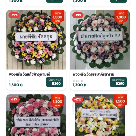
1,300
฿
1,300
฿
-19%
-19%
พวงหรีด วัดแก้วฟ้าจุฬามณี
พวงหรีด วัดธรรมาภิรตาราม
มัดจำเพียง
มัดจำเพียง
1,600
฿
1,600
฿
฿260
฿260
1,300
฿
1,300
฿
-19%
-17%