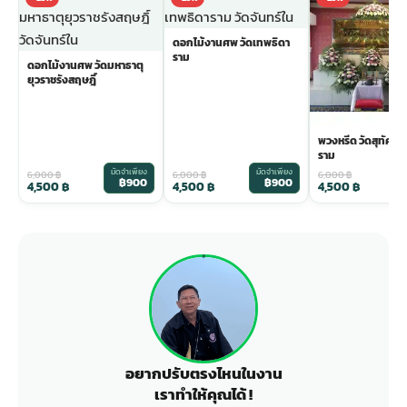
ดอกไม้งานศพ วัดเทพธิดา
ราม
ดอกไม้งานศพ วัดมหาธาตุ
ยุวราชรังสฤษฎิ์
พวงหรีด วัดสุทัศน
ราม
มัดจำเพียง
มัดจำเพียง
ม
6,000
฿
6,000
฿
6,000
฿
฿900
฿900
4,500
฿
4,500
฿
4,500
฿
อยากปรับตรงไหนในงาน
เราทำให้คุณได้ !