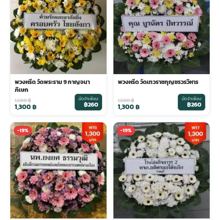
พวงดอกไม้งานศพ
tpdecorate ปูพื้น
พวงหรีด วัดพระราม 9 กาญจนา
พวงหรีด วัดเทวราชกุญชรวรวิหาร
ภิเษก
มัดจำเพียง
มัดจำเพียง
1,600
฿
1,600
฿
฿260
฿260
1,300
฿
1,300
฿
-19%
-19%