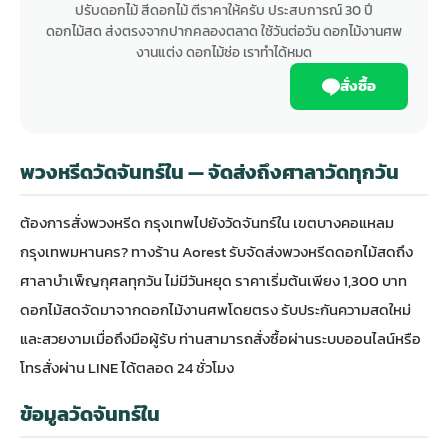
ปรับดอกไม้ สีดอกไม้ ตีราคาให้ครับ ประสบการณ์ 30 ปี
ดอกไม้สด ส่งตรงจากปากคลองตลาด ใช้วันต่อวัน ดอกไม้งานศพ
งานแต่ง ดอกไม้ช่อ เราทำได้หมด
สั่งซื้อ
พวงหรีดวัดจันทร์ใน — จัดส่งถึงศาลาวัดทุกวัน
ต้องการสั่ง
พวงหรีด กรุงเทพ
ไปยังวัดจันทร์ใน เขตบางคอแหลม
กรุงเทพมหานคร? ทางร้าน Aorest รับจัดส่งพวงหรีดดอกไม้สดถึง
ศาลาบำเพ็ญกุศลทุกวัน ไม่มีวันหยุด ราคาเริ่มต้นเพียง 1,300 บาท
ดอกไม้สดจัดมาจาก
ดอกไม้งานศพ
โดยตรง รับประกันความสดใหม่
และสวยงามเมื่อถึงมือผู้รับ ท่านสามารถสั่งซื้อผ่านระบบออนไลน์หรือ
โทรสั่งผ่าน LINE ได้ตลอด 24 ชั่วโมง
ข้อมูลวัดจันทร์ใน