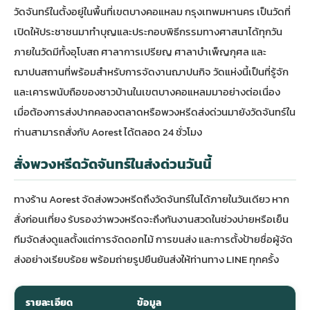
วัดจันทร์ใน
ตั้งอยู่ในพื้นที่เขตบางคอแหลม กรุงเทพมหานคร เป็นวัดที่
เปิดให้ประชาชนมาทำบุญและประกอบพิธีกรรมทางศาสนาได้ทุกวัน
ภายในวัดมีทั้งอุโบสถ ศาลาการเปรียญ ศาลาบำเพ็ญกุศล และ
ฌาปนสถานที่พร้อมสำหรับการจัดงานฌาปนกิจ วัดแห่งนี้เป็นที่รู้จัก
และเคารพนับถือของชาวบ้านในเขตบางคอแหลมมาอย่างต่อเนื่อง
เมื่อต้องการส่ง
ปากคลองตลาด
หรือ
พวงหรีดส่งด่วน
มายังวัดจันทร์ใน
ท่านสามารถสั่งกับ Aorest ได้ตลอด 24 ชั่วโมง
สั่งพวงหรีดวัดจันทร์ในส่งด่วนวันนี้
ทางร้าน Aorest จัดส่ง
พวงหรีด
ถึงวัดจันทร์ในได้ภายในวันเดียว หาก
สั่งก่อนเที่ยง รับรองว่าพวงหรีดจะถึงทันงานสวดในช่วงบ่ายหรือเย็น
ทีมจัดส่งดูแลตั้งแต่การจัดดอกไม้ การขนส่ง และการตั้งป้ายชื่อผู้จัด
ส่งอย่างเรียบร้อย พร้อมถ่ายรูปยืนยันส่งให้ท่านทาง LINE ทุกครั้ง
รายละเอียด
ข้อมูล