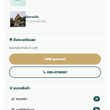
วัดรางบัว
📍 เขตภาษีเจริญ
💬 สั่งพวงหรีดเลย
ตอบกลับภายใน 5 นาที
LINE @aorest
📞 095-0796187
🛒 หมวดสินค้า
🌿
พวงหรีด
37
🌸
ดอกไม้หน้าเมรุ
30