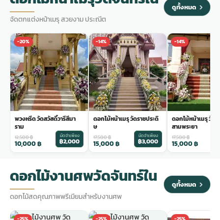
ดูทั้งหมด
จัดตกแต่งหน้าเมรุ สวยงาม ประณีต
-20%
-14%
-14%
พวงหรีด วัดสวัสดิ์วารีสีมา
ดอกไม้หน้าเมรุ วัดราชประดิ
ดอกไม้หน้าเมรุ วัด
ราม
ษ
สามพระยา
มัดจำเพียง
มัดจำเพียง
ม
12,500
฿
17,500
฿
17,500
฿
฿2,000
฿3,000
฿
10,000
฿
15,000
฿
15,000
฿
ดอกไม้งานศพวัดจันทร์ใน
ดูทั้งหมด
ดอกไม้สดคุณภาพพรีเมียมสำหรับงานศพ
-25%
-25%
-25%