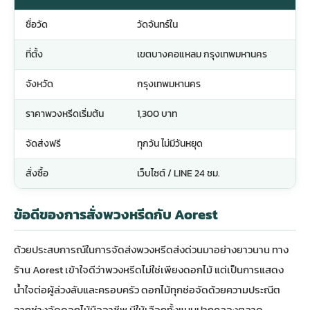
ชื่อวัด
วัดจันทร์ใน
ที่ตั้ง
เขตบางคอแหลม กรุงเทพมหานคร
จังหวัด
กรุงเทพมหานคร
ราคาพวงหรีดเริ่มต้น
1,300 บาท
จัดส่งฟรี
ทุกวัน ไม่มีวันหยุด
สั่งซื้อ
เว็บไซต์ / LINE 24 ชม.
ข้อดีของการสั่งพวงหรีดกับ Aorest
ด้วยประสบการณ์ในการจัดส่ง
พวงหรีดส่งด่วน
มาอย่างยาวนาน ทาง
ร้าน Aorest เข้าใจดีว่าพวงหรีดไม่ใช่เพียงดอกไม้ แต่เป็นการแสดง
น้ำใจต่อผู้ล่วงลับและครอบครัว ดอกไม้ทุกช่อจัดด้วยความประณีต
จากช่างจัดดอกไม้มืออาชีพ มีให้เลือกทั้งแบบ
ปากคลองตลาด