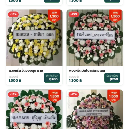
1,300
฿
1,300
฿
-19%
-19%
พวงหรีด วัดจอมสุดาราม
พวงหรีด วัดโบสถ์สามเสน
มัดจำเพียง
มัดจำเพียง
1,600
฿
1,600
฿
฿260
฿260
1,300
฿
1,300
฿
-19%
-17%