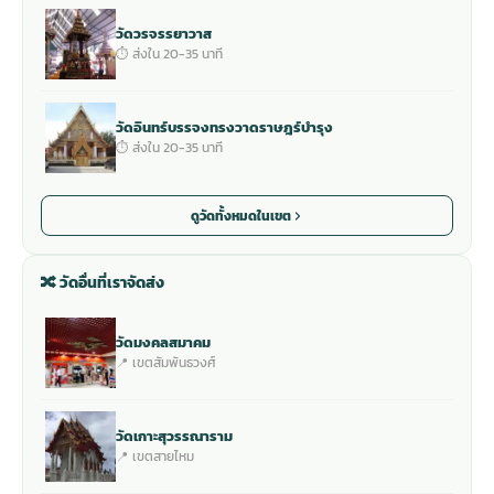
วัดวรจรรยาวาส
⏱ ส่งใน 20-35 นาที
วัดอินทร์บรรจงทรงวาดราษฎร์บำรุง
⏱ ส่งใน 20-35 นาที
ดูวัดทั้งหมดในเขต
🔀 วัดอื่นที่เราจัดส่ง
วัดมงคลสมาคม
📍 เขตสัมพันธวงศ์
วัดเกาะสุวรรณาราม
📍 เขตสายไหม