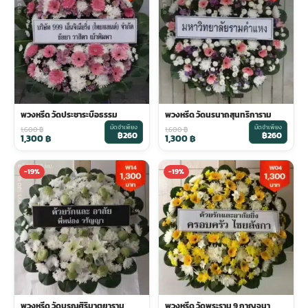
พวงดอกไม้งานศพ
tpdecorate ปูพื้น
พวงหรีด วัดประชาระบือธรรม
พวงหรีด วัดนรนาถสุนทริการาม
มัดจำเพียง
มัดจำเพียง
1,600
฿
1,600
฿
฿260
฿260
1,300
฿
1,300
฿
-19%
-19%
พวงหรีด วัดบุรณศิริมาตยาราม
พวงหรีด วัดพระราม 9 กาญจนา