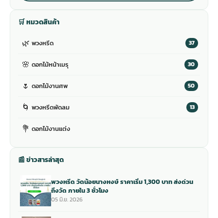
🛒 หมวดสินค้า
🌿
พวงหรีด
37
🌸
ดอกไม้หน้าเมรุ
30
🌷
ดอกไม้งานศพ
50
🌀
พวงหรีดพัดลม
13
💐
ดอกไม้งานแต่ง
📰 ข่าวสารล่าสุด
พวงหรีด วัดน้อยนางหงษ์ ราคาเริ่ม 1,300 บาท ส่งด่วน
ถึงวัด ภายใน 3 ชั่วโมง
05 มิ.ย. 2026