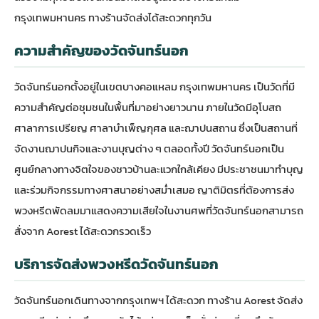
กรุงเทพมหานคร ทางร้านจัดส่งได้สะดวกทุกวัน
ความสำคัญของวัดจันทร์นอก
วัดจันทร์นอก
ตั้งอยู่ในเขตบางคอแหลม กรุงเทพมหานคร เป็นวัดที่มี
ความสำคัญต่อชุมชนในพื้นที่มาอย่างยาวนาน ภายในวัดมีอุโบสถ
ศาลาการเปรียญ ศาลาบำเพ็ญกุศล และฌาปนสถาน ซึ่งเป็นสถานที่
จัดงานฌาปนกิจและงานบุญต่าง ๆ ตลอดทั้งปี วัดจันทร์นอกเป็น
ศูนย์กลางทางจิตใจของชาวบ้านละแวกใกล้เคียง มีประชาชนมาทำบุญ
และร่วมกิจกรรมทางศาสนาอย่างสม่ำเสมอ ญาติมิตรที่ต้องการส่ง
พวงหรีดพัดลม
มาแสดงความเสียใจในงานศพที่วัดจันทร์นอกสามารถ
สั่งจาก Aorest ได้สะดวกรวดเร็ว
บริการจัดส่งพวงหรีดวัดจันทร์นอก
วัดจันทร์นอกเดินทางจากกรุงเทพฯ ได้สะดวก ทางร้าน Aorest จัดส่ง