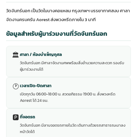
วัดจันทร์นอก เป็นวัดในบางคอแหลม กรุงเทพฯ บรรยากาศสงบ ศาลา
จัดงานครบครัน Aorest ส่งพวงหรีดภายใน 3 นาที
ข้อมูลสำหรับผู้มาร่วมงานที่วัดจันทร์นอก
🏛
ศาลา / ห้องบำเพ็ญกุศล
วัดจันทร์นอก มีศาลาจัดงานศพพร้อมสิ่งอำนวยความสะดวก รองรับ
ผู้มาร่วมงานได้
🕐
เวลาเปิด-ปิดศาลา
เปิดทุกวัน 06:00-18:00 น. สวดอภิธรรม 19:00 น. สั่งพวงหรีด
Aorest ได้ 24 ชม.
🅿️
ที่จอดรถ
วัดจันทร์นอก มีลานจอดรถภายในวัด เดินทางด้วยรถสาธารณะมาลง
หน้าวัดได้