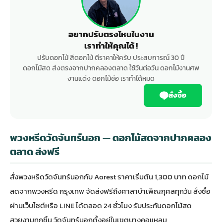
อยากปรับตรงไหนในงาน
เราทำให้คุณได้ !
ปรับดอกไม้ สีดอกไม้ ตีราคาให้ครับ ประสบการณ์ 30 ปี
ดอกไม้สด ส่งตรงจากปากคลองตลาด ใช้วันต่อวัน ดอกไม้งานศพ
งานแต่ง ดอกไม้ช่อ เราทำได้หมด
สั่งซื้อ
พวงหรีดวัดจันทร์นอก — ดอกไม้สดจากปากคลอง
ตลาด ส่งฟรี
สั่ง
พวงหรีด
วัดจันทร์นอกกับ Aorest ราคาเริ่มต้น 1,300 บาท ดอกไม้
สดจาก
พวงหรีด กรุงเทพ
จัดส่งฟรีถึงศาลาบำเพ็ญกุศลทุกวัน สั่งซื้อ
ผ่านเว็บไซต์หรือ LINE ได้ตลอด 24 ชั่วโมง รับประกันดอกไม้สด
สวยงามทุกชิ้น วัดจันทร์นอกตั้งอยู่ในเขตบางคอแหลม