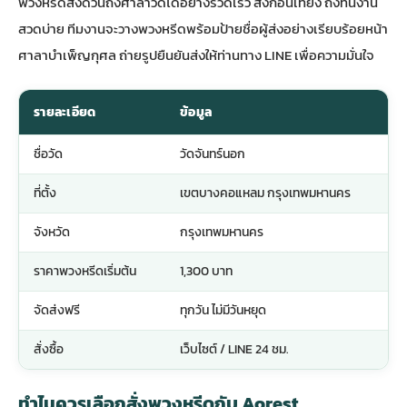
พวงหรีดส่งด่วน
ถึงศาลาวัดได้อย่างรวดเร็ว สั่งก่อนเที่ยง ถึงทันงาน
สวดบ่าย ทีมงานจะวางพวงหรีดพร้อมป้ายชื่อผู้ส่งอย่างเรียบร้อยหน้า
ศาลาบำเพ็ญกุศล ถ่ายรูปยืนยันส่งให้ท่านทาง LINE เพื่อความมั่นใจ
รายละเอียด
ข้อมูล
ชื่อวัด
วัดจันทร์นอก
ที่ตั้ง
เขตบางคอแหลม กรุงเทพมหานคร
จังหวัด
กรุงเทพมหานคร
ราคาพวงหรีดเริ่มต้น
1,300 บาท
จัดส่งฟรี
ทุกวัน ไม่มีวันหยุด
สั่งซื้อ
เว็บไซต์ / LINE 24 ชม.
ทำไมควรเลือกสั่งพวงหรีดกับ Aorest