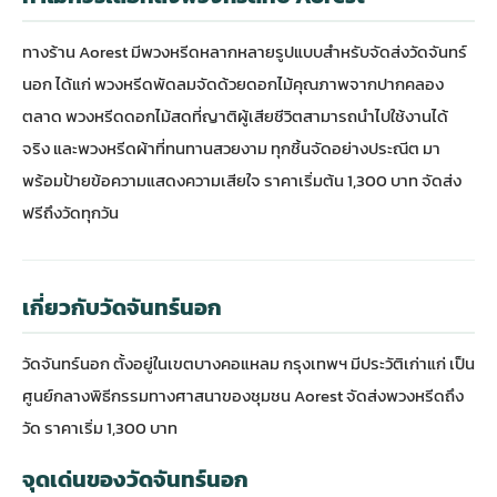
ทางร้าน Aorest มีพวงหรีดหลากหลายรูปแบบสำหรับจัดส่งวัดจันทร์
นอก ได้แก่
พวงหรีดพัดลม
จัดด้วยดอกไม้คุณภาพจากปากคลอง
ตลาด
พวงหรีดดอกไม้สด
ที่ญาติผู้เสียชีวิตสามารถนำไปใช้งานได้
จริง และพวงหรีดผ้าที่ทนทานสวยงาม ทุกชิ้นจัดอย่างประณีต มา
พร้อมป้ายข้อความแสดงความเสียใจ ราคาเริ่มต้น 1,300 บาท จัดส่ง
ฟรีถึงวัดทุกวัน
เกี่ยวกับวัดจันทร์นอก
วัดจันทร์นอก ตั้งอยู่ในเขตบางคอแหลม กรุงเทพฯ มีประวัติเก่าแก่ เป็น
ศูนย์กลางพิธีกรรมทางศาสนาของชุมชน Aorest จัดส่งพวงหรีดถึง
วัด ราคาเริ่ม 1,300 บาท
จุดเด่นของวัดจันทร์นอก