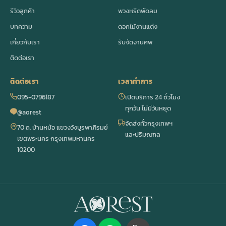
รีวิวลูกค้า
พวงหรีดพัดลม
บทความ
ดอกไม้งานแต่ง
เกี่ยวกับเรา
รับจัดงานศพ
ติดต่อเรา
ติดต่อเรา
เวลาทำการ
095-0796187
เปิดบริการ 24 ชั่วโมง
ทุกวัน ไม่มีวันหยุด
@aorest
จัดส่งทั่วกรุงเทพฯ
70 ถ. บ้านหม้อ แขวงวังบูรพาภิรมย์
และปริมณฑล
เขตพระนคร กรุงเทพมหานคร
10200