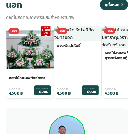
นอก
ดูทั้งหมด
ดอกไม้สดคุณภาพพรีเมียมสำหรับงานศพ
-25%
-25%
-25%
พวงหรีด วัดโพธิ์
ดอกไม้งานศพ วัดม
ยุวราชรังสฤษฎิ์
ดอกไม้งานศพ วัดท่าพระ
มัดจำเพียง
มัดจำเพียง
ม
6,000
฿
6,000
฿
6,000
฿
฿900
฿900
4,500
฿
4,500
฿
4,500
฿