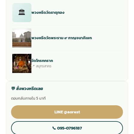
🏛
พวงหรีดวัดธาตุทอง
พวงหรีดวัดพระราม ๙ กาญจนาภิเษก
วัดโกรกกราก
📍 สมุทรสาคร
💬 สั่งพวงหรีดเลย
ตอบกลับภายใน 5 นาที
LINE @aorest
📞 095-0796187