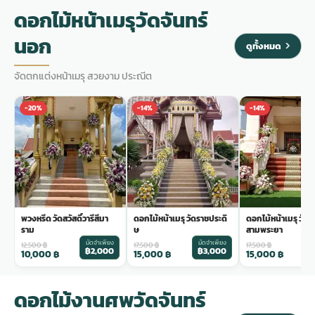
ดอกไม้หน้าเมรุวัดจันทร์
นอก
ดูทั้งหมด
จัดตกแต่งหน้าเมรุ สวยงาม ประณีต
-20%
-14%
-14%
พวงหรีด วัดสวัสดิ์วารีสีมา
ดอกไม้หน้าเมรุ วัดราชประดิ
ดอกไม้หน้าเมรุ วัด
ราม
ษ
สามพระยา
มัดจำเพียง
มัดจำเพียง
ม
12,500
฿
17,500
฿
17,500
฿
฿2,000
฿3,000
฿
10,000
฿
15,000
฿
15,000
฿
ดอกไม้งานศพวัดจันทร์