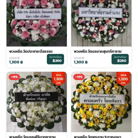
พวงดอกไม้งานศพ
tpdecorate ปูพื้น
พวงหรีด วัดประชาระบือธรรม
พวงหรีด วัดนรนาถสุนทริการาม
มัดจำเพียง
มัดจำเพียง
1,600
฿
1,600
฿
฿260
฿260
1,300
฿
1,300
฿
-19%
-19%
พวงหรีด วัดบุรณศิริมาตยาราม
พวงหรีด วัดพระราม 9 กาญจนา