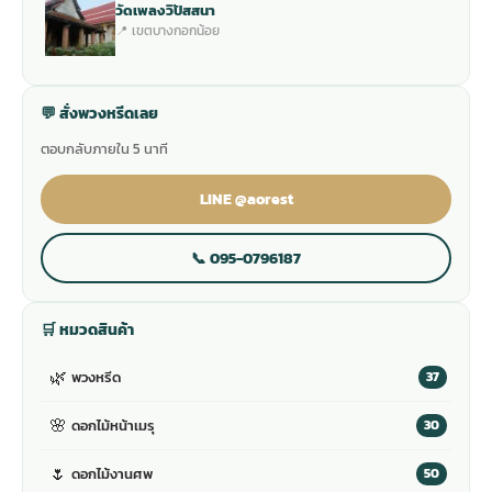
วัดเพลงวิปัสสนา
📍 เขตบางกอกน้อย
💬 สั่งพวงหรีดเลย
ตอบกลับภายใน 5 นาที
LINE @aorest
📞 095-0796187
🛒 หมวดสินค้า
🌿
พวงหรีด
37
🌸
ดอกไม้หน้าเมรุ
30
🌷
ดอกไม้งานศพ
50