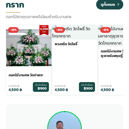
กราก
ดูทั้งหมด
ดอกไม้สดคุณภาพพรีเมียมสำหรับงานศพ
-25%
-25%
-25%
พวงหรีด วัดโพธิ์
ดอกไม้งานศพ วัดม
ยุวราชรังสฤษฎิ์
ดอกไม้งานศพ วัดท่าพระ
มัดจำเพียง
มัดจำเพียง
ม
6,000
฿
6,000
฿
6,000
฿
฿900
฿900
4,500
฿
4,500
฿
4,500
฿