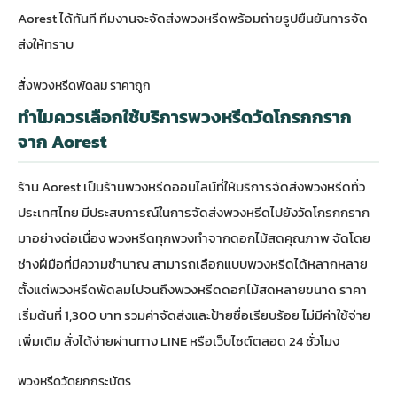
Aorest ได้ทันที ทีมงานจะจัดส่งพวงหรีดพร้อมถ่ายรูปยืนยันการจัด
ส่งให้ทราบ
สั่งพวงหรีดพัดลม ราคาถูก
ทำไมควรเลือกใช้บริการพวงหรีดวัดโกรกกราก
จาก Aorest
ร้าน Aorest เป็นร้านพวงหรีดออนไลน์ที่ให้บริการจัดส่งพวงหรีดทั่ว
ประเทศไทย มีประสบการณ์ในการจัดส่งพวงหรีดไปยังวัดโกรกกราก
มาอย่างต่อเนื่อง พวงหรีดทุกพวงทำจากดอกไม้สดคุณภาพ จัดโดย
ช่างฝีมือที่มีความชำนาญ สามารถเลือกแบบพวงหรีดได้หลากหลาย
ตั้งแต่
พวงหรีดพัดลม
ไปจนถึงพวงหรีดดอกไม้สดหลายขนาด ราคา
เริ่มต้นที่ 1,300 บาท รวมค่าจัดส่งและป้ายชื่อเรียบร้อย ไม่มีค่าใช้จ่าย
เพิ่มเติม สั่งได้ง่ายผ่านทาง LINE หรือเว็บไซต์ตลอด 24 ชั่วโมง
พวงหรีดวัดยกกระบัตร