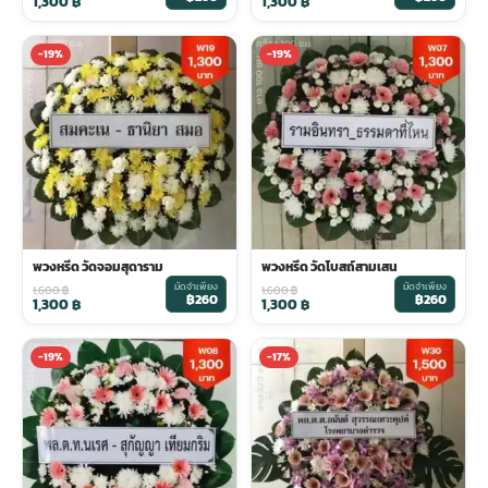
1,300
฿
1,300
฿
-19%
-19%
พวงหรีด วัดจอมสุดาราม
พวงหรีด วัดโบสถ์สามเสน
มัดจำเพียง
มัดจำเพียง
1,600
฿
1,600
฿
฿260
฿260
1,300
฿
1,300
฿
-19%
-17%