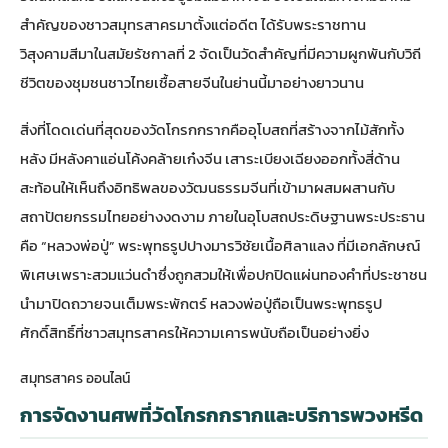
สำคัญของชาวสมุทรสาครมาตั้งแต่อดีต ได้รับพระราชทาน
วิสุงคามสีมาในสมัยรัชกาลที่ 2 จัดเป็นวัดสำคัญที่มีความผูกพันกับวิถี
ชีวิตของชุมชนชาวไทยเชื้อสายจีนในย่านนี้มาอย่างยาวนาน
สิ่งที่โดดเด่นที่สุดของวัดโกรกกรากคืออุโบสถที่สร้างจากไม้สักทั้ง
หลัง มีหลังคาแอ่นโค้งคล้ายเก๋งจีน เสาระเบียงเฉียงออกทั้งสี่ด้าน
สะท้อนให้เห็นถึงอิทธิพลของวัฒนธรรมจีนที่เข้ามาผสมผสานกับ
สถาปัตยกรรมไทยอย่างงดงาม ภายในอุโบสถประดิษฐานพระประธาน
คือ “หลวงพ่อปู่” พระพุทธรูปปางมารวิชัยเนื้อศิลาแลง ที่มีเอกลักษณ์
พิเศษเพราะ
สวมแว่นดำ
ซึ่งถูกสวมให้เพื่อปกปิดแผ่นทองคำที่ประชาชน
นำมาปิดถวายจนเต็มพระพักตร์ หลวงพ่อปู่ถือเป็นพระพุทธรูป
ศักดิ์สิทธิ์ที่ชาวสมุทรสาครให้ความเคารพนับถือเป็นอย่างยิ่ง
สมุทรสาคร ออนไลน์
การจัดงานศพที่วัดโกรกกรากและบริการพวงหรีด