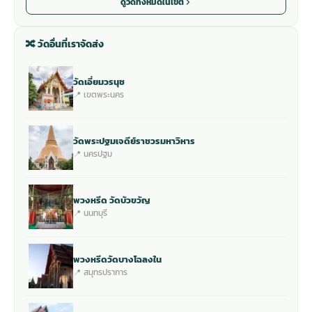
ดูวัดทั้งหมดในเขต
🔀 วัดอื่นที่เราจัดส่ง
วัดเอี่ยมวรนุช
📍 เขตพระนคร
วัดพระปฐมเจดีย์ราชวรมหาวิหาร
📍 นครปฐม
พวงหรีด วัดบัวขวัญ
📍 นนทบุรี
พวงหรีดวัดบางโฉลงใน
📍 สมุทรปราการ