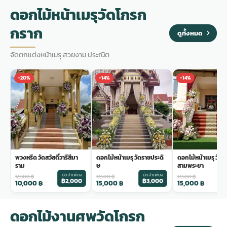
ดอกไม้หน้าเมรุวัดโกรก
กราก
ดูทั้งหมด
จัดตกแต่งหน้าเมรุ สวยงาม ประณีต
-20%
-14%
-14%
พวงหรีด วัดสวัสดิ์วารีสีมา
ดอกไม้หน้าเมรุ วัดราชประดิ
ดอกไม้หน้าเมรุ วัด
ราม
ษ
สามพระยา
มัดจำเพียง
มัดจำเพียง
ม
12,500
฿
17,500
฿
17,500
฿
฿2,000
฿3,000
฿
10,000
฿
15,000
฿
15,000
฿
ดอกไม้งานศพวัดโกรก