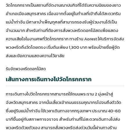
วัดโกรกกรากเป็นสถานที่จัดงานฌาปนกิจที่ได้รับความนิยมของชาว
อำเภอเมืองสมุทรสาคร เนื่องจากตั้งอยู่ในทำเลที่เข้าถึงได้สะดวกริม
แม่น้ำท่าจีน มีศาลาบำเพ็ญกุศลที่สามารถรองรับผู้ร่วมงานได้เป็น
จำนวนมาก สำหรับท่านที่ต้องการสั่ง
พวงหรีดดอกไม้สด
เพื่อแสดง
ความเสียใจในงานศพที่วัดโกรกกราก ทางร้าน Aorest ให้บริการจัดส่ง
พวงหรีดถึงวัดโดยตรง เริ่มต้นเพียง 1,300 บาท พร้อมป้ายชื่อผู้จัด
ส่งและข้อความแสดงความไว้อาลัย
รับจัดพวงหรีดดอกไม้สด
เส้นทางการเดินทางไปวัดโกรกกราก
การเดินทางไปวัดโกรกกรากสามารถใช้ถนนพระราม 2 มุ่งหน้าสู่
จังหวัดสมุทรสาคร จากนั้นเลี้ยวเข้าถนนธรรมคุณากรไปจนถึงตัววัด
ซึ่งอยู่ริมแม่น้ำท่าจีน ใช้เวลาเดินทางจากกรุงเทพฯ ประมาณ 40-60
นาทีขึ้นอยู่กับสภาพการจราจร สำหรับท่านที่ไม่สะดวกเดินทางไปส่ง
พวงหรีดด้วยตัวเอง สามารถสั่ง
พวงหรีดส่งด่วนวันนี้
ผ่านทางร้าน