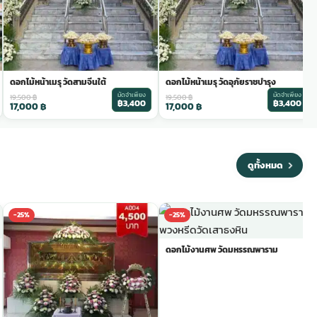
ดอกไม้หน้าเมรุ วัดสามจีนใต้
ดอกไม้หน้าเมรุ วัดอุภัยราชบำรุง
มัดจำเพียง
มัดจำเพียง
19,500
฿
19,500
฿
฿3,400
฿3,400
17,000
฿
17,000
฿
ดูทั้งหมด
-25%
-25%
ดอกไม้งานศพ วัดมหรรณพาราม