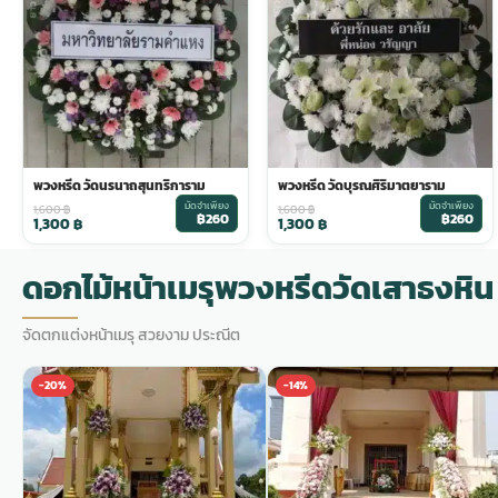
พวงดอกไม้งานศพ
tpdecorate ปูพื้น
พวงหรีด วัดนรนาถสุนทริการาม
พวงหรีด วัดบุรณศิริมาตยาราม
มัดจำเพียง
มัดจำเพียง
1,600
฿
1,600
฿
฿260
฿260
1,300
฿
1,300
฿
ดอกไม้หน้าเมรุพวงหรีดวัดเสาธงหิน
จัดตกแต่งหน้าเมรุ สวยงาม ประณีต
-20%
-14%