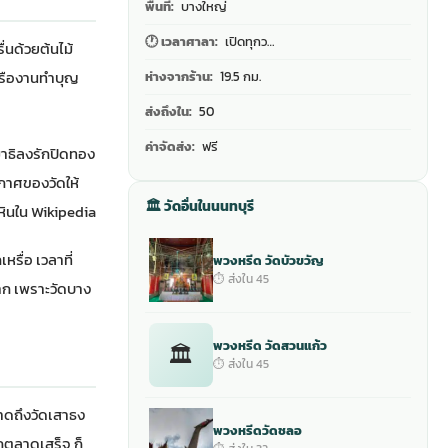
พื้นที่:
บางใหญ่
🕐 เวลาศาลา:
เปิดทุกว…
่นด้วยต้นไม้
หรืองานทำบุญ
ห่างจากร้าน:
19.5 กม.
ส่งถึงใน:
50
ค่าจัดส่ง:
ฟรี
มาธิลงรักปิดทอง
กาศของวัดให้
🏛 วัดอื่นในนนทบุรี
งหินใน Wikipedia
รื่อ เวลาที่
พวงหรีด วัดบัวขวัญ
⏱ ส่งใน 45
มาก เพราะวัดบาง
พวงหรีด วัดสวนแก้ว
🏛
⏱ ส่งใน 45
าดถึงวัดเสาธง
พวงหรีดวัดชลอ
กตลาดเสร็จ ก็