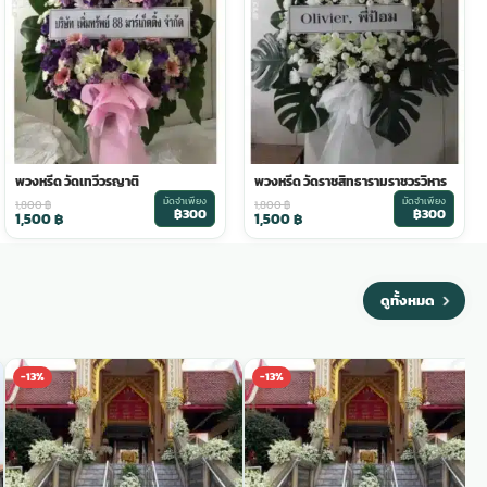
พวงหรีด วัดเทวีวรญาติ
พวงหรีด วัดราชสิทธารามราชวรวิหาร
มัดจำเพียง
มัดจำเพียง
1,800
฿
1,800
฿
฿300
฿300
1,500
฿
1,500
฿
ดูทั้งหมด
-13%
-13%