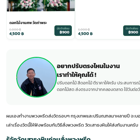
ดอกไม้งานศพ วัดท่าพระ
มัดจำเพียง
มัดจำเพียง
6,000
฿
6,000
฿
฿900
฿900
4,500
฿
4,500
฿
อยากปรับตรงไหนในงาน
เราทำให้คุณได้ !
ปรับดอกไม้ สีดอกไม้ ตีราคาให้ครับ ประสบการณ์
ดอกไม้สด ส่งตรงจากปากคลองตลาด ใช้วันต่อวั
ผมเองทำงานพวงหรีดส่งวัดรอบๆ กรุงเทพและปริมณฑลมาหลายปี จะบอกตร
เล่าเรื่องวัดนี้ให้ฟังพร้อมกับวิธีสั่งพวงหรีด วัดเสาธงหินให้ส่งทันงานครับ
รู้จักวัดเสาธงหินก่อนสั่งพวงหรีด