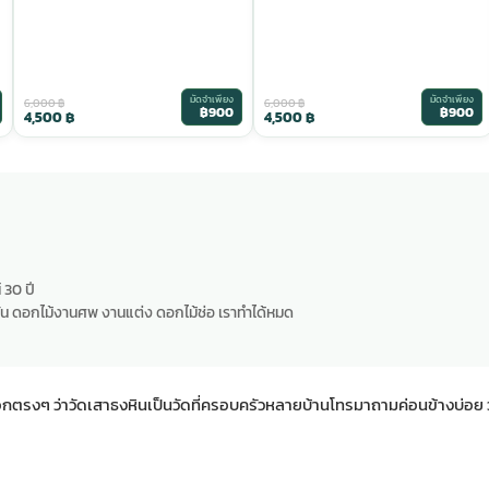
มัดจำเพียง
มัดจำเพียง
6,000
฿
6,000
฿
฿900
฿900
4,500
฿
4,500
฿
 30 ปี
น ดอกไม้งานศพ งานแต่ง ดอกไม้ช่อ เราทำได้หมด
งๆ ว่าวัดเสาธงหินเป็นวัดที่ครอบครัวหลายบ้านโทรมาถามค่อนข้างบ่อย ว