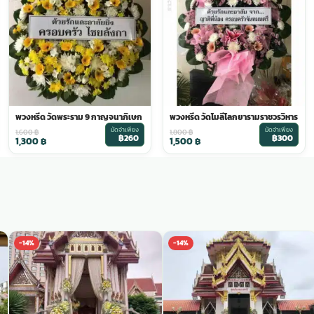
พวงหรีด วัดพระราม 9 กาญจนาภิเษก
พวงหรีด วัดโมลีโลกยารามราชวรวิหาร
มัดจำเพียง
มัดจำเพียง
1,600
฿
1,800
฿
฿260
฿300
1,300
฿
1,500
฿
-14%
-14%