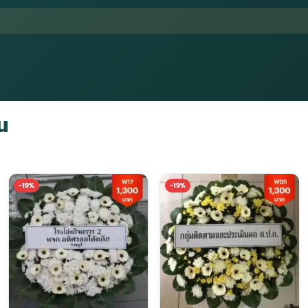
น
-19%
-19%