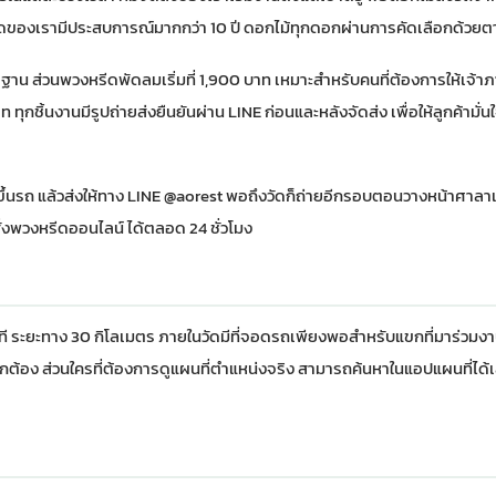
ัดของเรามีประสบการณ์มากกว่า 10 ปี ดอกไม้ทุกดอกผ่านการคัดเลือกด้วยตา ไ
ฐาน ส่วน
พวงหรีดพัดลม
เริ่มที่ 1,900 บาท เหมาะสำหรับคนที่ต้องการให้เจ้าภ
บาท ทุกชิ้นงานมีรูปถ่ายส่งยืนยันผ่าน LINE ก่อนและหลังจัดส่ง เพื่อให้ลูกค้ามั่
นขึ้นรถ แล้วส่งให้ทาง LINE @aorest พอถึงวัดก็ถ่ายอีกรอบตอนวางหน้าศาลาแล
ั่งพวงหรีดออนไลน์
ได้ตลอด 24 ชั่วโมง
 ระยะทาง 30 กิโลเมตร ภายในวัดมีที่จอดรถเพียงพอสำหรับแขกที่มาร่วมงา
ูกต้อง ส่วนใครที่ต้องการดูแผนที่ตำแหน่งจริง สามารถค้นหาในแอปแผนที่ได้เ