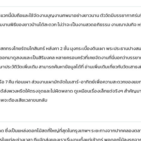
นละแวกนี้นับถือและใช้จัดงานบุญงานศพมาอย่างยาวนาน ตัววัดมีบรรยากาศร่มรื
องรับงานพิธีของชาวบ้านได้สะดวก ไม่ว่าจะเป็นงานสวดอภิธรรม งานฌาปนกิจ 
ถทรงไทยรัตนโกสินทร์ หลังคา 2 ชั้น มุงกระเบื้องดินเผา พระประธานปางส
กมาดูสงบและเป็นสิริมงคล หลายครอบครัวที่เคยจัดงานที่นี่บอกว่าบรรยา
ประวัติวัดเพิ่มเติม สามารถค้นหาข้อมูลได้ที่
อ่านเพิ่มเติมเกี่ยวกับวัดเสาธ
หรือ 7 คืน ก่อนเผา ส่วนงานเผามักจัดในเสาร์-อาทิตย์เพื่อความสะดวกของแขกเห
ะได้ส่งพวงหรีดให้ตรงจุดและไม่ผิดพลาด ดูเหมือนเรื่องเล็กแต่จริงๆ สำคัญ
าพจะต้องเสียเวลาขนกลับ
ลาด ซึ่งเป็นแหล่งดอกไม้สดที่ใหญ่ที่สุดในกรุงเทพฯ ระยะทางจากปากคลองตล
รในแต่ละช่วงเวลา ทีมจัดส่งของเราเริ่มงานตั้งแต่เช้าตรู่ พอดอกไม้ลงรถจา