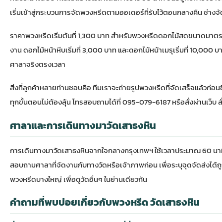
เริ่มเข้าสู่กระบวนการจัดพวงหรีดตามออเดอร์ที่รับไว้ตอนกลางคืน ช่างจ
ราคาพวงหรีดเริ่มต้นที่ 1,300 บาท สำหรับพวงหรีดดอกไม้สดขนาดมาตร
งาน ดอกไม้หน้าหีบเริ่มที่ 3,000 บาท และ
ดอกไม้หน้าเมรุ
เริ่มที่ 10,000 
ศาลาจริงตรงเวลา
สิ่งที่ลูกค้าหลายท่านชอบคือ ทีมเราจะถ่ายรูปพวงหรีดที่จัดเสร็จแล้วก่อ
ทุกขั้นตอนไม่ต้องลุ้น โทรสอบถามได้ที่ 095-079-6187 หรือสั่งผ่านเว็บ
ส
ศาลาและการเดินทางมาวัดเสาธงหิน
การเดินทางมาวัดเสาธงหินจากใจกลางกรุงเทพฯ ใช้เวลาประมาณ 60 นาที
สอบถามศาลาที่จัดงานกับทางวัดหรือเจ้าภาพก่อน เพื่อระบุจุดจัดส่งได้ถ
พวงหรีดบางใหญ่
เพื่อดูวัดอื่นๆ ในย่านเดียวกัน
คำถามที่พบบ่อยเกี่ยวกับพวงหรีด วัดเสาธงหิน