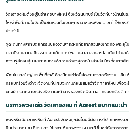
วัดเสาธงหินตั้งอยู่ในอำเภอบางใหญ่ จังหวัดนนทบุรี เป็นวัดที่ชาวบ้านใ
ใหญ่ พื้นที่ภายในจัดเป็นสัดส่วนทั้งเขตพุทธาวาสและสังฆาวาส ทำให้ร
ประจำปี
จุดเด่นทางสถาปัตยกรรมของวัดเสาธงหินที่อยากชวนสังเกตคือ พระอุโบส
เวลามีงานสวดอภิธรรมตอนเย็น แสงไฟจากศาลาส่องสะท้อนกับตัวโบสถ์ออ
ความรู้สึกอบอุ่น เหมาะกับการจัดงานอำลาผู้จากไป สำหรับใครที่อยากศึกษา
ผู้คนในบางใหญ่และพื้นที่ใกล้เคียงนิยมใช้วัดนี้จัดงานสวดอภิธรรม 3 คืน
ครอบครัวแจ้งว่าจะจัดงานที่นี่ ผมจะถามก่อนเสมอว่าจัดศาลาไหน เพื่อจ
แห่งมีศาลาหลายหลังจริงๆ และถ้าวางพวงหรีดผิดศาลา ครอบครัวเจ้าภ
บริการพวงหรีด วัดเสาธงหิน ที่ Aorest อยากแนะนำ
พวงหรีด วัดเสาธงหิน ที่ Aorest จัดส่งทุกวันโดยมีต้นทางที่ปากคลองต
หินประมาณ 30 กิโลเมตร ใช้เวลาเดินทางราว 60 นาที ขึ้นอยู่กับการจราจ