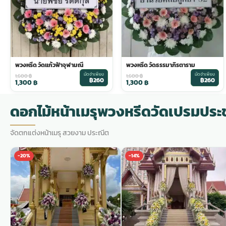
พวงดอกไม้งานศพ
tpdecorate ปูพื้น
พวงหรีด วัดแก้วฟ้าจุฬามณี
พวงหรีด วัดธรรมาภิรตาราม
มัดจำเพียง
มัดจำเพียง
1,600
฿
1,600
฿
฿260
฿260
1,300
฿
1,300
฿
ดอกไม้หน้าเมรุพวงหรีดวัดเปรมประ
จัดตกแต่งหน้าเมรุ สวยงาม ประณีต
-20%
-14%