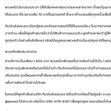
พวงหรีดวัดเปรมประชา มีให้เลือกหลายขนาดและหลายราคา ตั้งแต่รุ่
กิโลเมตร ใช้เวลาเฉลี่ย 70 นาทีในช่วงปกติ ซึ่งเราคำนวณเผื่อทุกครั้งเพื
ทีมจัดส่งของเรามีรถตู้และรถจักรยานยนต์ที่ใช้ในเขตเมือง วิ่งจากปาก
จากร้าน เพื่อให้ลูกค้าสบายใจว่าได้สินค้าตามแบบจริง ลูกค้าหลายเจ้ารู้
ถูกทุกตัว ในย่านใกล้เคียงเรายังมีข้อมูลของ
พวงหรีดเมืองปทุมธานี
ที่คุณด
พวงหรีดพัดลม ส่งด่วน
ค่าบริการเริ่มเพียง 1,300 บาท พวงหรีดพัดลมที่เอากลับบ้านได้เริ่ม 1,
ต้องการรุ่นพิเศษหรือดอกไม้นำเข้า ทีมจัดดอกไม้ของเรารับทำตามแบบด
ปริมณฑล จุดที่ผมอยากย้ำคือพวงหรีดทุกชิ้นมาจากร้านเดียวกันที่ปากคลอ
บอื่นๆ คลิกเข้าไปอ่านได้เลย
ในกรณีที่ลูกค้าสั่งช่วงดึก ทีมจัดส่งของเรามีคิวเช้าเตรียมไว้อยู่แล้ว จะ
@aorest ได้สะดวก หรือโทร 095-079-6187 เพื่อพูดคุยรายละเอียดได้เ