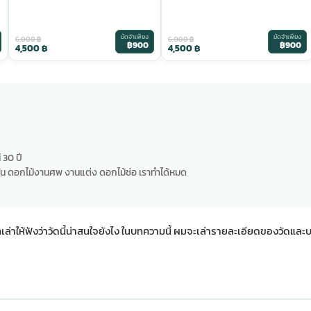
มัดจำเพียง
มัดจำเพียง
6,000
฿
6,000
฿
฿900
฿900
4,500
฿
4,500
฿
 30 ปี
น ดอกไม้งานศพ งานแต่ง ดอกไม้ช่อ เราทำได้หมด
เล่าให้ฟังว่าวัดนี้น่าสนใจยังไง ในบทความนี้ ผมจะเล่ารายละเอียดของวัดแล