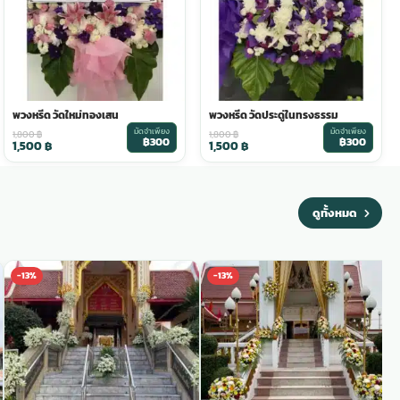
พวงหรีด วัดใหม่ทองเสน
พวงหรีด วัดประดู่ในทรงธรรม
มัดจำเพียง
มัดจำเพียง
1,800
฿
1,800
฿
฿300
฿300
1,500
฿
1,500
฿
ดูทั้งหมด
-13%
-13%