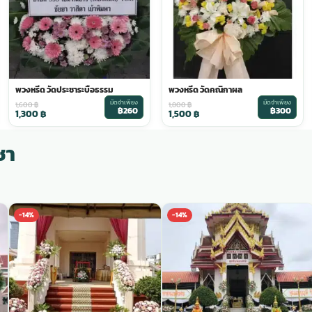
พวงหรีด วัดประชาระบือธรรม
พวงหรีด วัดคณิกาผล
มัดจำเพียง
มัดจำเพียง
1,600
฿
1,800
฿
฿260
฿300
1,300
฿
1,500
฿
ชา
-14%
-14%