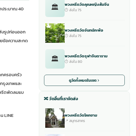
พวงหรีดวัดคุณหญิงส้มจีน
🏛
ะชาประมาณ 40
⏱ ส่งใน 75
พวงหรีดวัดจันทน์กะพ้อ
ส่งรูปก่อนออก
⏱ ส่งใน 75
ป้ายข้อความสะกด
พวงหรีดวัดจุฬาจินดาราม
🏛
⏱ ส่งใน 80
 หากครอบครัว
ดูวัดทั้งหมดในเขต
ตกรุงเทพและ
รีดพัดลม
แบ
🔀 วัดอื่นที่เราจัดส่ง
่าน LINE
พวงหรีดวัดโคกขาม
📍 สมุทรสาคร