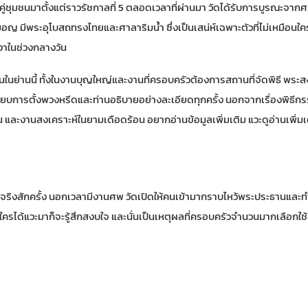
อยู่คู่ชุมชนมาตั้งแต่ราวรัชกาลที่ 5 ตลอดเวลาที่ผ่านมา วัดได้รับการบูรณะจา
อญ มีพระอุโบสถทรงไทยและศาลาริมน้ำ ซึ่งเป็นเสน่ห์เฉพาะตัวที่ไม่เหมือนใคร 
เงาในช่วงกลางวัน
นในย่านนี้ ทั้งในงานบุญใหญ่และงานที่ครอบครัวต้องการสถานที่จัดพิธี พระส
ียบการตั้งพวงหรีดและท่านอธิบายอย่างละเอียดทุกครั้ง นอกจากเรื่องพิธีกรร
และงานสงเคราะห์ในยามเดือดร้อน อยากอ่านข้อมูลเพิ่มเติม แวะดู
อ่านเพิ่มเ
ศจริงสักครั้ง นอกเวลามีงานศพ วัดเปิดให้คนเข้ามากราบไหว้พระประธานแล
าใครได้แวะมาก็จะรู้สึกสงบใจ และนั่นเป็นเหตุผลที่ครอบครัวจำนวนมากเลือกใช้