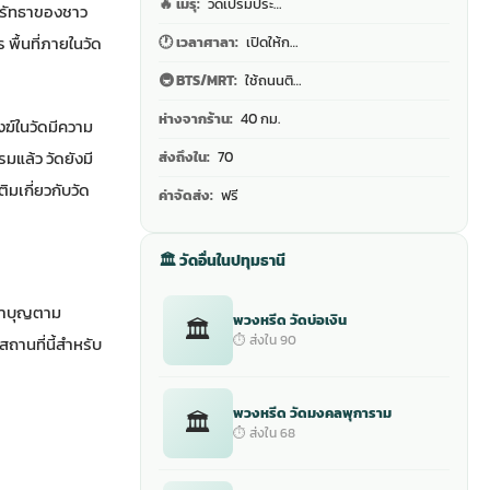
🔥 เมรุ:
วัดเปรมประ…
กศรัทธาของชาว
พื้นที่ภายในวัด
🕐 เวลาศาลา:
เปิดให้ก…
🚇 BTS/MRT:
ใช้ถนนติ…
ห่างจากร้าน:
40 กม.
งฆ์ในวัดมีความ
มแล้ว วัดยังมี
ส่งถึงใน:
70
ติมเกี่ยวกับวัด
ค่าจัดส่ง:
ฟรี
🏛 วัดอื่นในปทุมธานี
ะทำบุญตาม
พวงหรีด วัดบ่อเงิน
🏛
⏱ ส่งใน 90
สถานที่นี้สำหรับ
พวงหรีด วัดมงคลพุการาม
🏛
⏱ ส่งใน 68