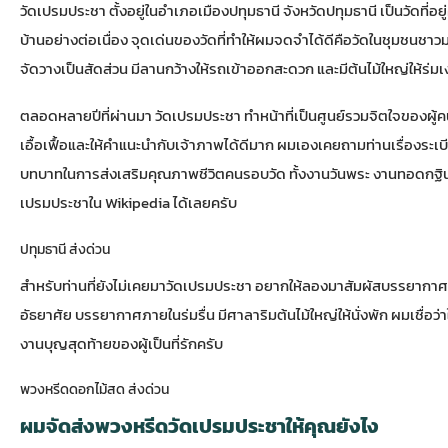
วัดเปรมประชา ตั้งอยู่ในอำเภอเมืองปทุมธานี จังหวัดปทุมธานี เป็นวัดที่
บ้านอย่างต่อเนื่อง จุดเด่นของวัดที่ทำให้ผมจดจำได้ดีคือวัดในชุมชนชาวม
จัดวางเป็นสัดส่วน มีลานกว้างให้รถเข้าออกสะดวก และมีต้นไม้ใหญ่ให้ร่ม
ตลอดหลายปีที่ผ่านมา วัดเปรมประชา ทำหน้าที่เป็นศูนย์รวมจิตใจของผู้ค
เอื้อเฟื้อและให้คำแนะนำกับเจ้าภาพได้ดีมาก ผมเองเคยถามท่านเรื่องระเบ
บทบาทในการส่งเสริมคุณภาพชีวิตคนรอบวัด ทั้งงานวันพระ งานทอดกฐิน 
เปรมประชาใน Wikipedia
ได้เลยครับ
ปทุมธานี ส่งด่วน
สำหรับท่านที่ยังไม่เคยมาวัดเปรมประชา อยากให้ลองมาสัมผัสบรรยากา
อัธยาศัย บรรยากาศภายในร่มรื่น มีศาลาริมต้นไม้ใหญ่ให้นั่งพัก ผมเชื่อว่
งานบุญสุดท้ายของผู้เป็นที่รักครับ
พวงหรีดดอกไม้สด ส่งด่วน
ผมจัดส่งพวงหรีดวัดเปรมประชาให้คุณยังไง