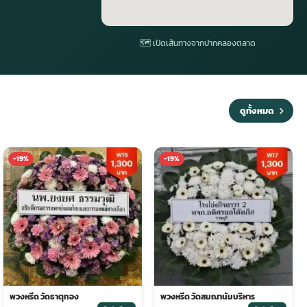
🗺 เปิดเส้นทางจากปากคลองตลาด
ดูทั้งหมด
-19%
-19%
พวงหรีด วัดธาตุทอง
พวงหรีด วัดสมณานัมบริหาร