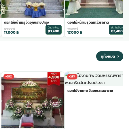
ดอกไม้หน้าเมรุ วัดอุภัยราชบำรุง
ดอกไม้หน้าเมรุ วัดเทวีวรญาติ
มัดจำเพียง
มัดจำเพียง
19,500
฿
19,500
฿
฿3,400
฿3,400
17,000
฿
17,000
฿
ดูทั้งหมด
-25%
-25%
ดอกไม้งานศพ วัดมหรรณพาราม