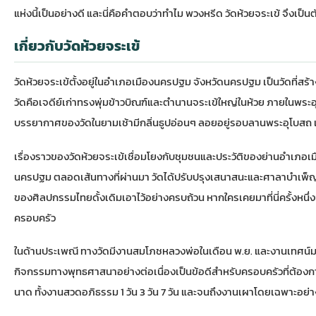
แห่งนี้เป็นอย่างดี และนี่คือคำตอบว่าทำไม พวงหรีด วัดห้วยจระเข้ จึงเป
เกี่ยวกับวัดห้วยจระเข้
วัดห้วยจระเข้ตั้งอยู่ในอำเภอเมืองนครปฐม จังหวัดนครปฐม เป็นวัดที่สร้า
วัดคือเจดีย์เก่าทรงพุ่มข้าวบิณฑ์และตำนานจระเข้ใหญ่ในห้วย ภายในพร
บรรยากาศของวัดในยามเช้ามีกลิ่นธูปอ่อนๆ ลอยอยู่รอบลานพระอุโบสถ และใ
เรื่องราวของวัดห้วยจระเข้เชื่อมโยงกับชุมชนและประวัติของย่านอำเภอเม
นครปฐม ตลอดเส้นทางที่ผ่านมา วัดได้ปรับปรุงเสนาสนะและศาลาบำเพ็ญ
ของศิลปกรรมไทยดั้งเดิมเอาไว้อย่างครบถ้วน หากใครเคยมาที่นี่ครั้งห
ครอบครัว
ในด้านประเพณี ทางวัดมีงานสมโภชหลวงพ่อในเดือน พ.ย. และงานเทศน์มหาชา
กิจกรรมทางพุทธศาสนาอย่างต่อเนื่องเป็นข้อดีสำหรับครอบครัวที่ต้อง
นาด ทั้งงานสวดอภิธรรม 1 วัน 3 วัน 7 วัน และจนถึงงานเผาโดยเฉพาะอย