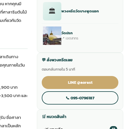
มชน หากคุณมี
🏛
พวงหรีดวัดบางพูดนอก
ี่ศาลาริมต้นไม้
ิมเกี่ยวกับวัด
วัดปรก
📍 เขตสาทร
วลาเดินทาง
💬 สั่งพวงหรีดเลย
ือคุณภายในวัน
ตอบกลับภายใน 5 นาที
LINE @aorest
 1,900 บาท
0-3,500 บาท และ
📞 095-0796187
🛒 หมวดสินค้า
รับ ชื่อศาลา
าลาเป็นหลัก