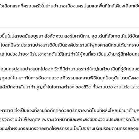
็นตัวเลือกแรกที่ครอบครัวในย่านอำเภอเมืองนครปฐมและพื้นที่ใกล้เคียงเลือกใช
งขึ้นในปลายสมัยอยุธยา สังกัดคณะสงฆ์มหานิกาย จุดเด่นที่สังเกตเห็นได้ชัดเ
ะอุโบสถมีพระประธานปางมารวิชัยเป็นองค์ประธานให้พุทธศาสนิกชนได้มากราบไ
นช่วงบ่ายจะมีร่มเงาจากต้นไม้ใหญ่ทำให้ผู้คนที่แวะเวียนเข้ามารู้สึกผ่อน
ืองนครปฐมอย่างแยกไม่ออก วัดที่มีตำนานจระเข้ใหญ่ในห้วย เป็นที่รู้จักของ
กุศลให้เหมาะกับการจัดงานสวดอภิธรรมและงานพิธีในยุคปัจจุบัน โดยยังคง
นึ่งแล้วมักจะกลับมาทำบุญซ้ำในโอกาสต่างๆ ของชีวิต ทั้งงานบวช งานแต่ง 
ติ ซึ่งเป็นช่วงที่ลานวัดคึกคักด้วยศรัทธาญาติโยมที่หลั่งไหลเข้ามาทำบุญ 
การจัดงานบำเพ็ญกุศล เพราะเจ้าหน้าที่และพระสงฆ์ของวัดมีประสบการณ์ใน
่างยิ่งสำหรับครอบครัวที่อยากให้พิธีกรรมเป็นไปอย่างเรียบร้อยตามครรลอ