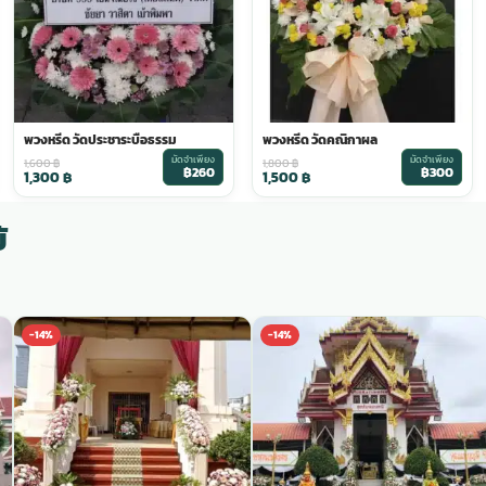
พวงหรีด วัดประชาระบือธรรม
พวงหรีด วัดคณิกาผล
มัดจำเพียง
มัดจำเพียง
1,600
฿
1,800
฿
฿260
฿300
1,300
฿
1,500
฿
้
-14%
-14%