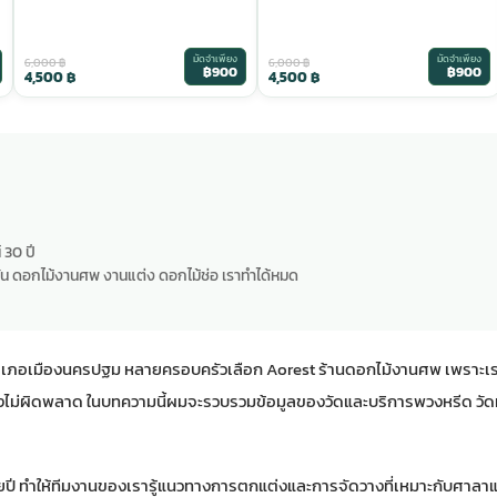
มัดจำเพียง
มัดจำเพียง
6,000
฿
6,000
฿
฿900
฿900
4,500
฿
4,500
฿
 30 ปี
น ดอกไม้งานศพ งานแต่ง ดอกไม้ช่อ เราทำได้หมด
นอำเภอเมืองนครปฐม หลายครอบครัวเลือก
Aorest ร้านดอกไม้งานศพ
เพราะเรา
ม่ผิดพลาด ในบทความนี้ผมจะรวบรวมข้อมูลของวัดและบริการพวงหรีด วัดห้
ลายปี ทำให้ทีมงานของเรารู้แนวทางการตกแต่งและการจัดวางที่เหมาะกับศาลา