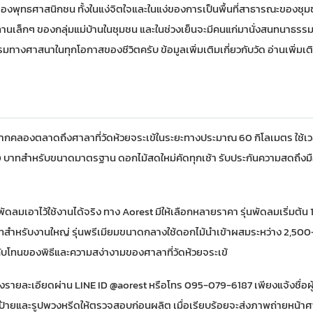
ของพุทธศาสนิกชน ทั้งในแง่จิตใจและในแง่ของการเป็นพื้นที่สาธารณะของชุ
เล็กๆ ของกลุ่มแม่บ้านในชุมชน และในช่วงเย็นจะมีคนแก่มานั่งสนทนาธรรมท
รมทางศาสนาในทุกโอกาสของชีวิตครับ ข้อมูลเพิ่มเติมเกี่ยวกับวัด
อ่านเพิ่มเต
่ปากคลองตลาดถึงศาลาที่วัดห้วยจระเข้ในระยะทางประมาณ 60 กิโลเมตร ใช้เ
0 บาทสำหรับขนาดมาตรฐาน ดอกไม้สดใหม่คัดทุกเช้า รับประกันความสดถึงม
ดลมเอาไว้ใช้งานได้จริง ทาง Aorest มีให้เลือกหลายราคา รุ่นพัดลมเริ่มต้น
 บาทสำหรับงานใหญ่ รุ่นพรีเมียมขนาดกลางใช้ดอกไม้นำเข้าผสมระหว่าง 2,50
บโทนของพิธีและความสง่างามของศาลาที่วัดห้วยจระเข้
ส่งรายละเอียดผ่าน LINE ID @aorest หรือโทร 095-079-6187 เพียงแจ้งชื่อผู้
ป้ายและรูปพวงหรีดให้ตรวจสอบก่อนผลิต เมื่อเรียบร้อยจะส่งภาพถ่ายหน้าศ