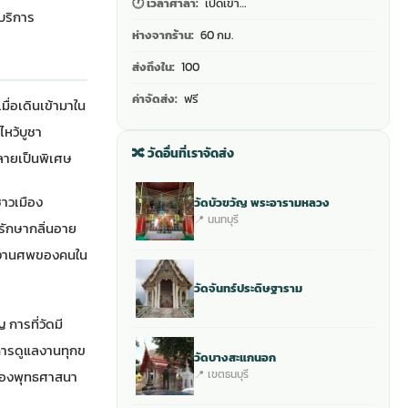
🕐 เวลาศาลา:
เปิดเข้า…
้บริการ
ห่างจากร้าน:
60 กม.
ส่งถึงใน:
100
ค่าจัดส่ง:
ฟรี
มื่อเดินเข้ามาใน
หว้บูชา
🔀 วัดอื่นที่เราจัดส่ง
คลายเป็นพิเศษ
ชาวเมือง
วัดบัวขวัญ พระอารามหลวง
📍 นนทบุรี
รักษากลิ่นอาย
และงานศพของคนใน
วัดจันทร์ประดิษฐาราม
การที่วัดมี
การดูแลงานทุกข
วัดบางสะแกนอก
📍 เขตธนบุรี
งของพุทธศาสนา