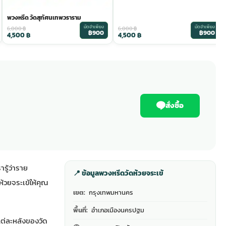
พวงหรีด วัดสุทัศนเทพวราราม
มัดจำเพียง
มัดจำเพียง
6,000
฿
6,000
฿
฿900
฿900
4,500
฿
4,500
฿
สั่งซื้อ
รู้ว่าราย
📍 ข้อมูลพวงหรีดวัดห้วยจระเข้
วยจระเข้ให้คุณ
เขต:
กรุงเทพมหานคร
พื้นที่:
อำเภอเมืองนครปฐม
แต่ละหลังของวัด