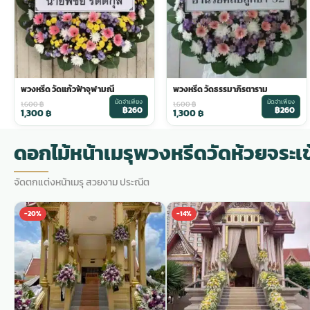
พวงดอกไม้งานศพ
tpdecorate ปูพื้น
พวงหรีด วัดแก้วฟ้าจุฬามณี
พวงหรีด วัดธรรมาภิรตาราม
มัดจำเพียง
มัดจำเพียง
1,600
฿
1,600
฿
฿260
฿260
1,300
฿
1,300
฿
ดอกไม้หน้าเมรุพวงหรีดวัดห้วยจระเข
จัดตกแต่งหน้าเมรุ สวยงาม ประณีต
-20%
-14%