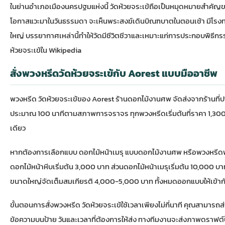
ในย่านอำเภอเมืองนครปฐมแห่งนี้ วัดห้วยจระเข้ถือเป็นหมุดหมายสำคัญ
โอกาสแวะมาในวันธรรมดา จะเห็นพระสงฆ์เดินบิณฑบาตในตอนเช้า มีโรงทาน
ใหญ่ บรรยากาศเหล่านี้ทำให้วัดมีชีวิตชีวาและเหมาะแก่การประกอบพิธีกร
ห้วยจระเข้ใน Wikipedia
สั่งพวงหรีดวัดห้วยจระเข้กับ Aorest แบบมืออาชีพ
พวงหรีด วัดห้วยจระเข้ของ
Aorest ร้านดอกไม้งานศพ
จัดส่งจากร้านที
ประมาณ 100 นาทีตามสภาพการจราจร ทุกพวงหรีดเริ่มต้นที่ราคา 1,30
เดียว
หากต้องการเลือกแบบ
ดอกไม้หน้าเมรุ
แบบ
ดอกไม้งานศพ
หรือพวงหรีดพั
ดอกไม้หน้าหีบเริ่มต้น 3,000 บาท ส่วนดอกไม้หน้าเมรุเริ่มต้น 10,000
ขนาดใหญ่จัดเต็มสมเกียรติ 4,000-5,000 บาท ทั้งหมดออกแบบให้เข้ากั
ขั้นตอนการสั่งพวงหรีด วัดห้วยจระเข้ใช้เวลาเพียงไม่กี่นาที คุณสามารถ
ข้อความบนป้าย วันและเวลาที่ต้องการให้ส่ง ทางทีมงานจะส่งภาพดราฟต์