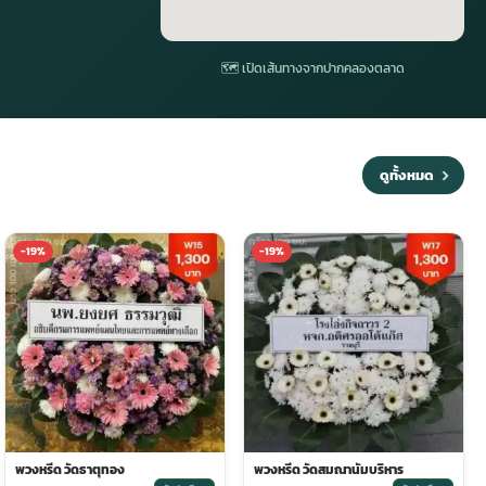
🗺 เปิดเส้นทางจากปากคลองตลาด
ดูทั้งหมด
-19%
-19%
พวงหรีด วัดธาตุทอง
พวงหรีด วัดสมณานัมบริหาร