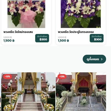
พวงหรีด วัดใหม่ทองเสน
พวงหรีด วัดประดู่ในทรงธรรม
มัดจำเพียง
มัดจำเพียง
1,800
฿
1,800
฿
฿300
฿300
1,500
฿
1,500
฿
ดูทั้งหมด
-13%
-13%