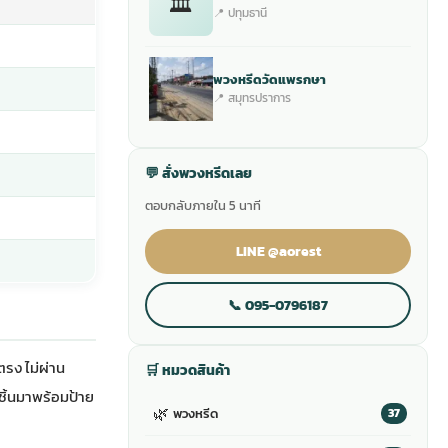
🏛
📍 ปทุมธานี
พวงหรีดวัดแพรกษา
📍 สมุทรปราการ
💬 สั่งพวงหรีดเลย
ตอบกลับภายใน 5 นาที
LINE @aorest
📞 095-0796187
รง ไม่ผ่าน
🛒 หมวดสินค้า
ชิ้นมาพร้อมป้าย
🌿
พวงหรีด
37