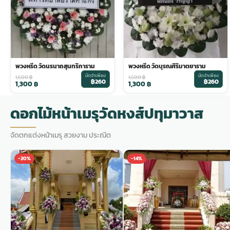
พวงดอกไม้งานศพ
tpdecorate ปูพื้น
พวงหรีด วัดนรนาถสุนทริการาม
พวงหรีด วัดบุรณศิริมาตยาราม
มัดจำเพียง
มัดจำเพียง
1,600
฿
1,600
฿
฿260
฿260
1,300
฿
1,300
฿
ดอกไม้หน้าเมรุวัดหงส์ปทุมาวาส
จัดตกแต่งหน้าเมรุ สวยงาม ประณีต
-20%
-14%