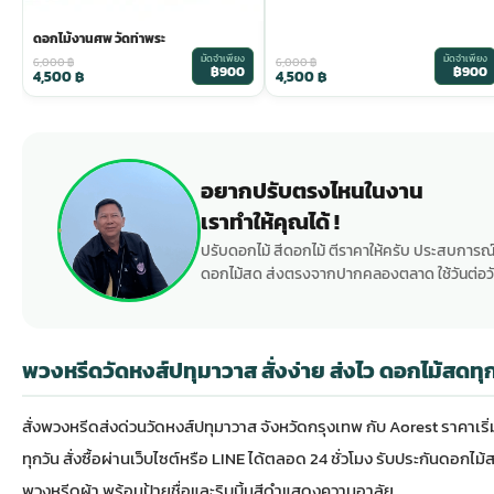
ดอกไม้งานศพ วัดท่าพระ
มัดจำเพียง
มัดจำเพียง
6,000
฿
6,000
฿
฿900
฿900
4,500
฿
4,500
฿
อยากปรับตรงไหนในงาน
เราทำให้คุณได้ !
ปรับดอกไม้ สีดอกไม้ ตีราคาให้ครับ ประสบการณ์
ดอกไม้สด ส่งตรงจากปากคลองตลาด ใช้วันต่อวั
พวงหรีดวัดหงส์ปทุมาวาส สั่งง่าย ส่งไว ดอกไม้สดทุก
สั่ง
พวงหรีดส่งด่วน
วัดหงส์ปทุมาวาส จังหวัดกรุงเทพ กับ Aorest ราคาเริ
ทุกวัน สั่งซื้อผ่านเว็บไซต์หรือ LINE ได้ตลอด 24 ชั่วโมง รับประกันด
พวงหรีดผ้า พร้อมป้ายชื่อและริบบิ้นสีดำแสดงความอาลัย