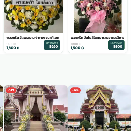
พวงหรีด วัดพระราม 9 กาญจนาภิเษก
พวงหรีด วัดโมลีโลกยารามราชวรวิหาร
มัดจำเพียง
มัดจำเพียง
1,600
฿
1,800
฿
฿260
฿300
1,300
฿
1,500
฿
-14%
-14%