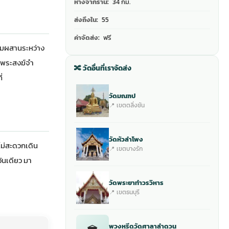
ห่างจากร้าน:
34 กม.
ส่งถึงใน:
55
ค่าจัดส่ง:
ฟรี
ผสมผสานระหว่าง
ีพระสงฆ์จำ
🔀 วัดอื่นที่เราจัดส่ง
่
วัดมณฑป
📍 เขตตลิ่งชัน
วัดหัวลำโพง
ม่สะดวกเดิน
📍 เขตบางรัก
ันเดียว มา
วัดพระยาทำวรวิหาร
📍 เขตธนบุรี
พวงหรีดวัดศาลาลำดวน