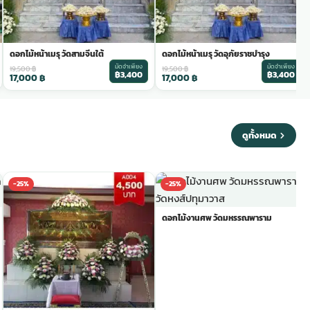
ดอกไม้หน้าเมรุ วัดสามจีนใต้
ดอกไม้หน้าเมรุ วัดอุภัยราชบำรุง
มัดจำเพียง
มัดจำเพียง
19,500
฿
19,500
฿
฿3,400
฿3,400
17,000
฿
17,000
฿
ดูทั้งหมด
-25%
-25%
ดอกไม้งานศพ วัดมหรรณพาราม