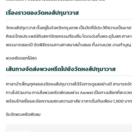
เรื่องราวของวัดหงส์ปทุมาวาส
วัดหงส์ปทุมาวาส
ตั้งอยู่ในจังหวัดกรุงเทพ เป็นวัดที่มีประวัติความเป
ศิลปะไทยประเพณีกับสถาปัตยกรรมท้องถิ่น โดดเด่นทั้งพระอุโบสถ ศาลา
พรรษาตลอดปี จัดพิธีกรรมทางศาสนาสม่ำเสมอ ทั้งงานบวช งานทำบุญ แล
พวงหรีดดอกไม้สด
เส้นทางจัดส่งพวงหรีดไปยังวัดหงส์ปทุมาวาส
ศาลาบำเพ็ญกุศลของวัดหงส์ปทุมาวาสได้รับการดูแลอย่างดี สามารถจัดง
ทางไปร่วมงาน การสั่ง
พวงหรีดพัดลม
ผ่าน Aorest เป็นทางเลือกที่สะด
พร้อมป้ายชื่อและข้อความแสดงความอาลัย ราคาเริ่มต้นเพียง 1,300 บาท จัด
รับจัดพวงหรีดพัดลม
รายละเอียด