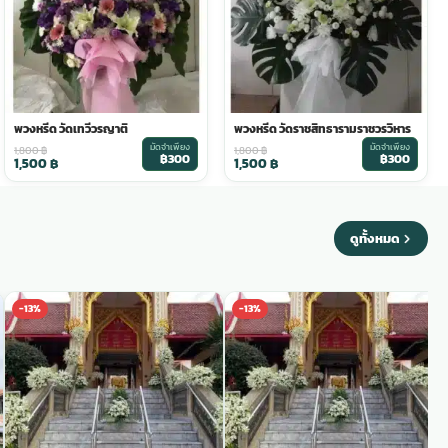
พวงหรีด วัดเทวีวรญาติ
พวงหรีด วัดราชสิทธารามราชวรวิหาร
มัดจำเพียง
มัดจำเพียง
1,800
฿
1,800
฿
฿300
฿300
1,500
฿
1,500
฿
ดูทั้งหมด
-13%
-13%