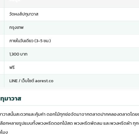
วัดหงส์ปทุมาวาส
กรุงเทพ
ภายในวันเดียว (3-5 ชม.)
1,300 บาท
ฟรี
LINE / เว็บไซต์ aorest.co
ปทุมาวาส
ุมาวาสนั้นสะดวกและคุ้มค่า ดอกไม้ทุกช่อจัดมาจากตลาดปากคลองตลาดโดยต
ให้เลือกหลายรูปแบบทั้งพวงหรีดดอกไม้สด พวงหรีดพัดลม และพวงหรีดผ้า ทุก
่วโมง