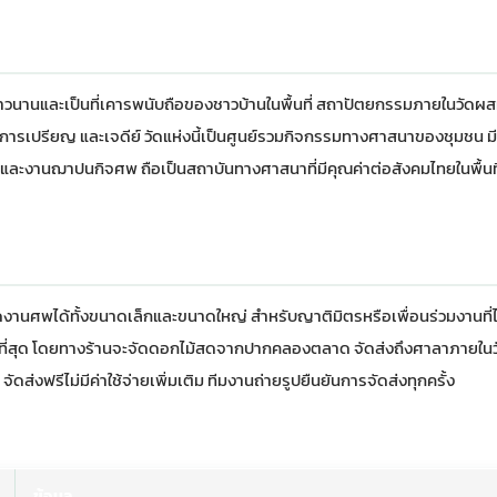
็นมายาวนานและเป็นที่เคารพนับถือของชาวบ้านในพื้นที่ สถาปัตยกรรมภายในวัด
การเปรียญ และเจดีย์ วัดแห่งนี้เป็นศูนย์รวมกิจกรรมทางศาสนาของชุมชน ม
ะงานฌาปนกิจศพ ถือเป็นสถาบันทางศาสนาที่มีคุณค่าต่อสังคมไทยในพื้นที
านศพได้ทั้งขนาดเล็กและขนาดใหญ่ สำหรับญาติมิตรหรือเพื่อนร่วมงานที่ไ
วกที่สุด โดยทางร้านจะจัดดอกไม้สดจากปากคลองตลาด จัดส่งถึงศาลาภายในว
ส่งฟรีไม่มีค่าใช้จ่ายเพิ่มเติม ทีมงานถ่ายรูปยืนยันการจัดส่งทุกครั้ง
ข้อมูล