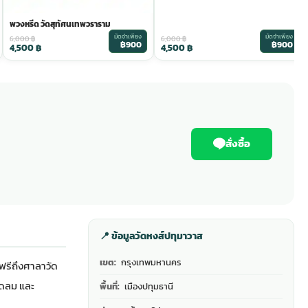
พวงหรีด วัดสุทัศนเทพวราราม
มัดจำเพียง
มัดจำเพียง
6,000
฿
6,000
฿
฿900
฿900
4,500
฿
4,500
฿
สั่งซื้อ
📍 ข้อมูลวัดหงส์ปทุมาวาส
เขต:
กรุงเทพมหานคร
รีถึงศาลาวัด
ัดลม และ
พื้นที่:
เมืองปทุมธานี