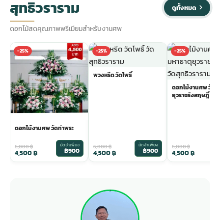
สุทธิวราราม
ดูทั้งหมด
ดอกไม้สดคุณภาพพรีเมียมสำหรับงานศพ
-25%
-25%
-25%
พวงหรีด วัดโพธิ์
ดอกไม้งานศพ วัดม
ยุวราชรังสฤษฎิ์
ดอกไม้งานศพ วัดท่าพระ
มัดจำเพียง
มัดจำเพียง
ม
6,000
฿
6,000
฿
6,000
฿
฿900
฿900
4,500
฿
4,500
฿
4,500
฿