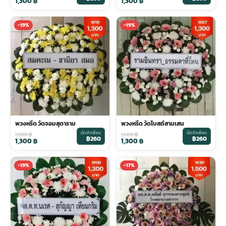
1,300
฿
1,300
฿
-19%
-19%
พวงหรีด วัดจอมสุดาราม
พวงหรีด วัดโบสถ์สามเสน
มัดจำเพียง
มัดจำเพียง
1,600
฿
1,600
฿
฿260
฿260
1,300
฿
1,300
฿
-19%
-17%