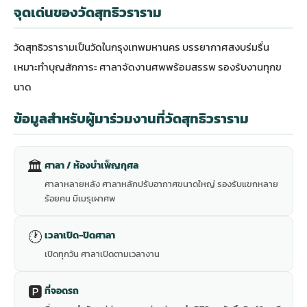
จุดเด่นของวัดสุทธิวราราม
วัดสุทธิวรารามเป็นวัดในกรุงเทพมหานคร บรรยากาศสงบร่มรื่น
เหมาะทำบุญสักการะ ศาลาจัดงานศพพร้อมสรรพ รองรับงานทุกข
นาด
ข้อมูลสำหรับผู้มาร่วมงานที่วัดสุทธิวราราม
🏛
ศาลา / ห้องบำเพ็ญกุศล
ศาลาหลายหลัง ศาลาหลักปรับอากาศขนาดใหญ่ รองรับแขกหลาย
ร้อยคน มีเมรุเผาศพ
🕐
เวลาเปิด-ปิดศาลา
เปิดทุกวัน ศาลาเปิดตามเวลางาน
🅿️
ที่จอดรถ