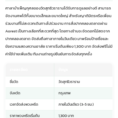
ศาลาบำเพ็ญกุศลของวัดสุทธิวรารามได้รับการดูแลอย่างดี สามารถ
จัดงานศพได้ทั้งขนาดเล็กและขนาดใหญ่ สำหรับญาติมิตรหรือเพื่อน
ร่วมงานที่ไม่สะดวกเดินทางไปร่วมงาน การสั่ง
ปากคลองตลาด
ผ่าน
Aorest เป็นทางเลือกที่สะดวกที่สุด โดยทางร้านจะจัดดอกไม้สดจาก
ปากคลองตลาด จัดส่งถึงศาลาภายในวันเดียว มาพร้อมป้ายชื่อและ
ข้อความแสดงความอาลัย ราคาเริ่มต้นเพียง 1,300 บาท จัดส่งฟรีไม่มี
ค่าใช้จ่ายเพิ่มเติม ทีมงานถ่ายรูปยืนยันการจัดส่งทุกครั้ง
รายละเอียด
ข้อมูล
ชื่อวัด
วัดสุทธิวราราม
จังหวัด
กรุงเทพ
เวลาจัดส่งพวงหรีด
ภายในวันเดียว (3-5 ชม.)
ราคาพวงหรีดเริ่มต้น
1,300 บาท