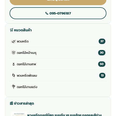
📞 095-0796187
🛒 หมวดสินค้า
🌿
พวงหรีด
37
🌸
ดอกไม้หน้าเมรุ
30
🌷
ดอกไม้งานศพ
50
🌀
พวงหรีดพัดลม
13
💐
ดอกไม้งานแต่ง
📰 ข่าวสารล่าสุด
พวงหรีดดอกไม้สด แบบจีน vs แบบไทย ดอกและสีต่าง