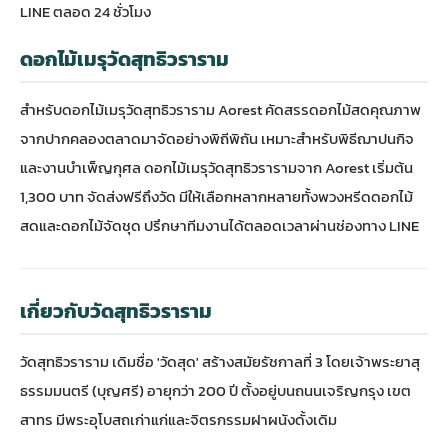
LINE ตลอด 24 ชั่วโมง
ดอกไม้เมรุวัดสุทธิวราราม
สำหรับดอกไม้เมรุวัดสุทธิวราราม Aorest คัดสรรดอกไม้สดคุณภาพ
จากปากคลองตลาดมาจัดอย่างพิถีพิถัน เหมาะสำหรับพิธีฌาปนกิจ
และงานบำเพ็ญกุศล ดอกไม้เมรุวัดสุทธิวรารามจาก Aorest เริ่มต้น
1,300 บาท จัดส่งฟรีถึงวัด มีให้เลือกหลากหลายทั้งพวงหรีดดอกไม้
สดและดอกไม้จัดชุด ปรึกษาทีมงานได้ตลอดเวลาผ่านช่องทาง LINE
เกี่ยวกับวัดสุทธิวราราม
วัดสุทธิวราราม เดิมชื่อ 'วัดสุด' สร้างสมัยรัชกาลที่ 3 โดยเจ้าพระยาสุ
ธรรมมนตรี (บุญศรี) อายุกว่า 200 ปี ตั้งอยู่บนถนนเจริญกรุง เขต
สาทร มีพระอุโบสถเก่าแก่และจิตรกรรมฝาผนังดั้งเดิม