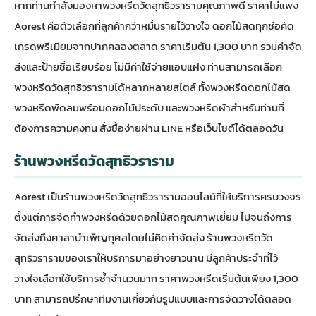
หากท่านกำลังมองหาพวงหรีดวัดสุทธิวรารามคุณภาพดี ราคาไม่แพง
Aorest คือตัวเลือกที่ลูกค้ากว่าหมื่นรายไว้วางใจ ดอกไม้สดทุกช่อคัด
เกรดพรีเมียมจากปากคลองตลาด ราคาเริ่มต้น 1,300 บาท รวมค่าจัด
ส่งและป้ายชื่อเรียบร้อย ไม่มีค่าใช้จ่ายแอบแฝง ท่านสามารถเลือก
พวงหรีดวัดสุทธิวรารามได้หลากหลายสไตล์ ทั้งพวงหรีดดอกไม้สด
พวงหรีดพัดลมพร้อมดอกไม้ประดับ และพวงหรีดผ้าสำหรับท่านที่
ต้องการความคงทน สั่งซื้อง่ายผ่าน LINE หรือเว็บไซต์ได้ตลอดวัน
ร้านพวงหรีดวัดสุทธิวราราม
Aorest เป็นร้านพวงหรีดวัดสุทธิวรารามออนไลน์ที่ให้บริการครบวงจร
ตั้งแต่การจัดทำพวงหรีดด้วยดอกไม้สดคุณภาพเยี่ยม ไปจนถึงการ
จัดส่งถึงศาลาบำเพ็ญกุศลโดยไม่คิดค่าจัดส่ง ร้านพวงหรีดวัด
สุทธิวรารามของเราให้บริการมาอย่างยาวนาน มีลูกค้าประจำที่ไว้
วางใจเลือกใช้บริการซ้ำจำนวนมาก ราคาพวงหรีดเริ่มต้นเพียง 1,300
บาท สามารถปรึกษาทีมงานเกี่ยวกับรูปแบบและการจัดวางได้ตลอด