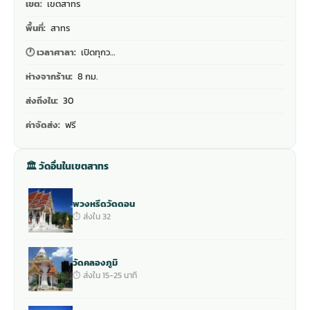
เขต:
เขตสาทร
พื้นที่:
สาทร
🕐 เวลาศาลา:
เปิดทุกว…
ห่างจากร้าน:
8 กม.
ส่งถึงใน:
30
ค่าจัดส่ง:
ฟรี
🏛 วัดอื่นในเขตสาทร
พวงหรีดวัดดอน
⏱ ส่งใน 32
วัดคลองภูมิ
⏱ ส่งใน 15-25 นาที