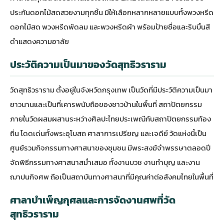
ประกันดอกไม้สดสวยงามทุกชิ้น มีให้เลือกหลากหลายแบบทั้ง
พวงหรีด
ดอกไม้สด
พวงหรีดพัดลม และพวงหรีดผ้า พร้อมป้ายชื่อและริบบิ้นสี
ดำแสดงความอาลัย
ประวัติความเป็นมาของวัดสุทธิวราราม
วัดสุทธิวราราม
ตั้งอยู่ในจังหวัดกรุงเทพ เป็นวัดที่มีประวัติความเป็นมา
ยาวนานและเป็นที่เคารพนับถือของชาวบ้านในพื้นที่ สถาปัตยกรรม
ภายในวัดผสมผสานระหว่างศิลปะไทยประเพณีกับสถาปัตยกรรมท้อง
ถิ่น โดดเด่นทั้งพระอุโบสถ ศาลาการเปรียญ และเจดีย์ วัดแห่งนี้เป็น
ศูนย์รวมกิจกรรมทางศาสนาของชุมชน มีพระสงฆ์จำพรรษาตลอดปี
จัดพิธีกรรมทางศาสนาสม่ำเสมอ ทั้งงานบวช งานทำบุญ และงาน
ฌาปนกิจศพ ถือเป็นสถาบันทางศาสนาที่มีคุณค่าต่อสังคมไทยในพื้นที่
ศาลาบำเพ็ญกุศลและการจัดงานศพที่วัด
สุทธิวราราม