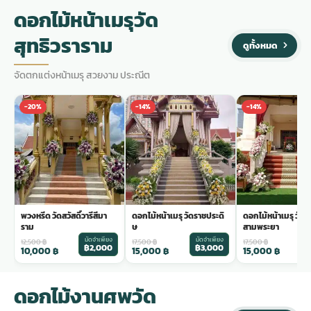
ดอกไม้หน้าเมรุวัด
สุทธิวราราม
ดูทั้งหมด
จัดตกแต่งหน้าเมรุ สวยงาม ประณีต
-20%
-14%
-14%
พวงหรีด วัดสวัสดิ์วารีสีมา
ดอกไม้หน้าเมรุ วัดราชประดิ
ดอกไม้หน้าเมรุ วัด
ราม
ษ
สามพระยา
มัดจำเพียง
มัดจำเพียง
ม
12,500
฿
17,500
฿
17,500
฿
฿2,000
฿3,000
฿
10,000
฿
15,000
฿
15,000
฿
ดอกไม้งานศพวัด