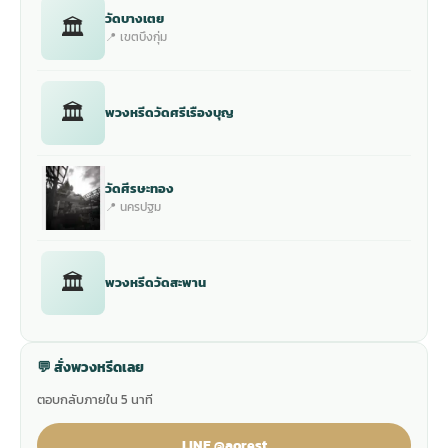
วัดบางเตย
🏛
📍 เขตบึงกุ่ม
🏛
พวงหรีดวัดศรีเรืองบุญ
วัดศีรษะทอง
📍 นครปฐม
🏛
พวงหรีดวัดสะพาน
💬 สั่งพวงหรีดเลย
ตอบกลับภายใน 5 นาที
LINE @aorest