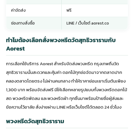
ค่าจัดส่ง
ฟรี
ช่องทางสั่งซื้อ
LINE / เว็บไซต์ aorest.co
ทำไมต้องเลือกสั่งพวงหรีดวัดสุทธิวรารามกับ
Aorest
การเลือกใช้บริการ Aorest สำหรับจัดส่ง
พวงหรีด กรุงเทพ
ถึงวัด
สุทธิวรารามนั้นสะดวกและคุ้มค่า ดอกไม้ทุกช่อจัดมาจากตลาดปาก
คลองตลาดโดยตรง ไม่ผ่านคนกลาง ทำให้ราคาย่อมเยาเริ่มต้นเพียง
1,300 บาท พร้อมจัดส่งฟรี มีให้เลือกหลายรูปแบบทั้งพวงหรีดดอกไม้
สด พวงหรีดพัดลม และพวงหรีดผ้า ทุกชิ้นมาพร้อมป้ายชื่อผู้ส่งและ
ข้อความไว้อาลัย สั่งง่ายผ่าน LINE หรือเว็บไซต์ได้ตลอด 24 ชั่วโมง
พวงหรีดวัดสุทธิวราราม