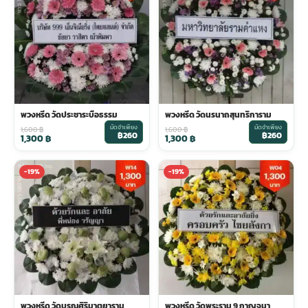
พวงดอกไม้งานศพ
tpdecorate ปูพื้น
พวงหรีด วัดประชาระบือธรรม
พวงหรีด วัดนรนาถสุนทริการาม
มัดจำเพียง
มัดจำเพียง
1,600
฿
1,600
฿
฿260
฿260
1,300
฿
1,300
฿
-19%
-19%
พวงหรีด วัดบุรณศิริมาตยาราม
พวงหรีด วัดพระราม 9 กาญจนา