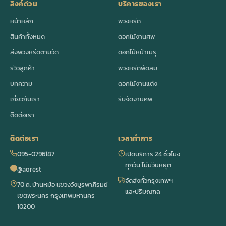
ลิงก์ด่วน
บริการของเรา
หน้าหลัก
พวงหรีด
สินค้าทั้งหมด
ดอกไม้งานศพ
ส่งพวงหรีดตามวัด
ดอกไม้หน้าเมรุ
รีวิวลูกค้า
พวงหรีดพัดลม
บทความ
ดอกไม้งานแต่ง
เกี่ยวกับเรา
รับจัดงานศพ
ติดต่อเรา
ติดต่อเรา
เวลาทำการ
095-0796187
เปิดบริการ 24 ชั่วโมง
ทุกวัน ไม่มีวันหยุด
@aorest
จัดส่งทั่วกรุงเทพฯ
70 ถ. บ้านหม้อ แขวงวังบูรพาภิรมย์
และปริมณฑล
เขตพระนคร กรุงเทพมหานคร
10200