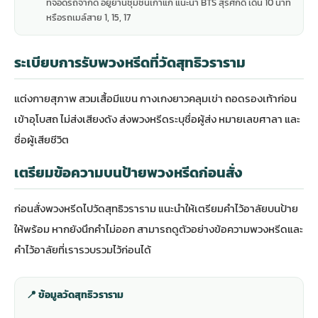
ที่จอดรถจำกัด อยู่ย่านชุมชนเก่าแก่ แนะนำ BTS สุรศักดิ์ เดิน 10 นาที
หรือรถเมล์สาย 1, 15, 17
ระเบียบการรับพวงหรีดที่วัดสุทธิวราราม
แต่งกายสุภาพ สวมเสื้อมีแขน กางเกงยาวคลุมเข่า ถอดรองเท้าก่อน
เข้าอุโบสถ ไม่ส่งเสียงดัง ส่งพวงหรีดระบุชื่อผู้ส่ง หมายเลขศาลา และ
ชื่อผู้เสียชีวิต
เตรียมข้อความบนป้ายพวงหรีดก่อนสั่ง
ก่อนสั่งพวงหรีดไปวัดสุทธิวราราม แนะนำให้เตรียมคำไว้อาลัยบนป้าย
ให้พร้อม หากยังนึกคำไม่ออก สามารถดู
ตัวอย่างข้อความพวงหรีดและ
คำไว้อาลัย
ที่เรารวบรวมไว้ก่อนได้
📍 ข้อมูลวัดสุทธิวราราม