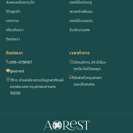
ส่งพวงหรีดตามวัด
ดอกไม้หน้าเมรุ
รีวิวลูกค้า
พวงหรีดพัดลม
บทความ
ดอกไม้งานแต่ง
เกี่ยวกับเรา
รับจัดงานศพ
ติดต่อเรา
ติดต่อเรา
เวลาทำการ
095-0796187
เปิดบริการ 24 ชั่วโมง
ทุกวัน ไม่มีวันหยุด
@aorest
จัดส่งทั่วกรุงเทพฯ
70 ถ. บ้านหม้อ แขวงวังบูรพาภิรมย์
และปริมณฑล
เขตพระนคร กรุงเทพมหานคร
10200