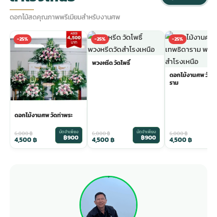
ดอกไม้สดคุณภาพพรีเมียมสำหรับงานศพ
-25%
-25%
-25%
พวงหรีด วัดโพธิ์
ดอกไม้งานศพ วัดเ
ราม
ดอกไม้งานศพ วัดท่าพระ
มัดจำเพียง
มัดจำเพียง
ม
6,000
฿
6,000
฿
6,000
฿
฿900
฿900
4,500
฿
4,500
฿
4,500
฿