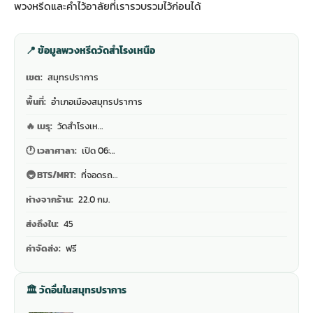
พวงหรีดและคำไว้อาลัย
ที่เรารวบรวมไว้ก่อนได้
📍 ข้อมูลพวงหรีดวัดสำโรงเหนือ
เขต:
สมุทรปราการ
พื้นที่:
อำเภอเมืองสมุทรปราการ
🔥 เมรุ:
วัดสำโรงเห…
🕐 เวลาศาลา:
เปิด 06:…
🚇 BTS/MRT:
ที่จอดรถ…
ห่างจากร้าน:
22.0 กม.
ส่งถึงใน:
45
ค่าจัดส่ง:
ฟรี
🏛 วัดอื่นในสมุทรปราการ