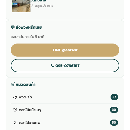
วัดทับช้าง
📍 สมุทรปราการ
💬 สั่งพวงหรีดเลย
ตอบกลับภายใน 5 นาที
LINE @aorest
📞 095-0796187
🛒 หมวดสินค้า
🌿
พวงหรีด
37
🌸
ดอกไม้หน้าเมรุ
30
🌷
ดอกไม้งานศพ
50