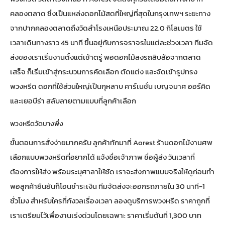
คลองตลาด ซึ่งเป็นแหล่งดอกไม้สดที่ใหญ่ที่สุดในกรุงเทพฯ ระยะทาง
จากปากคลองตลาดถึงวัดสำโรงเหนือประมาณ 22.0 กิโลเมตร ใช้
เวลาเดินทางราว 45 นาที ขึ้นอยู่กับการจราจรในแต่ละช่วงเวลา ทีมจัด
ส่งของเราเริ่มงานตั้งแต่เช้าตรู่ พอดอกไม้ลงรถสิบล้อจากตลาด
เสร็จ ก็เริ่มเข้าสู่กระบวนการคัดเลือก ตัดแต่ง และจัดเข้ารูปทรง
พวงหรีด ดอกที่ใช้ส่วนใหญ่เป็นกุหลาบ คาร์เนชั่น เบญจมาศ ออร์คิด
และเยอบีร่า สลับลายตามแบบที่ลูกค้าเลือก
พวงหรีดวัดบางพึ่ง
ขั้นตอนการสั่งง่ายมากครับ ลูกค้าทักมาที่
Aorest ร้านดอกไม้งานศพ
เลือกแบบพวงหรีดที่อยากได้ แจ้งชื่อเจ้าภาพ ชื่อผู้ส่ง วันเวลาที่
ต้องการให้ส่ง พร้อมระบุศาลาให้ชัด เราจะส่งภาพแบบจริงให้ดูก่อนทำ
พอลูกค้ายืนยันก็โอนชำระเงิน ทีมจัดส่งจะออกรถภายใน 30 นาที-1
ชั่วโมง สำหรับใครที่กังวลเรื่องเวลา ลองดูบริการ
พวงหรีด ราคาถูก
ที่
เราเตรียมไว้เพื่องานเร่งด่วนโดยเฉพาะ ราคาเริ่มต้นที่ 1,300 บาท