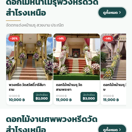
ดอกไม้หน้าเมรุพวงหรีดวัด
สำโรงเหนือ
ดูทั้งหมด
จัดตกแต่งหน้าเมรุ สวยงาม ประณีต
-20%
-14%
-14%
พวงหรีด วัดสวัสดิ์วารีสีมา
ดอกไม้หน้าเมรุ วัด
ดอกไม้หน้าเมรุ วัดร
ราม
สามพระยา
ษ
มัดจำเพียง
มัดจำเพียง
ม
12,500
฿
17,500
฿
17,500
฿
฿2,000
฿3,000
฿
10,000
฿
15,000
฿
15,000
฿
ดอกไม้งานศพพวงหรีดวัด
สำโรงเหนือ
ดูทั้งหมด