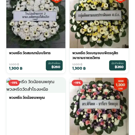
พวงดอกไม้งานศพ
tpdecorate ปูพื้น
พวงหรีด วัดสมณานัมบริหาร
พวงหรีด วัดเบญจมบพิตรดุสิต
วนารามราชวรวิหาร
มัดจำเพียง
มัดจำเพียง
1,600
฿
1,600
฿
฿260
฿260
1,300
฿
1,300
฿
-19%
-19%
พวงหรีด วัดน้อยนพคุณ