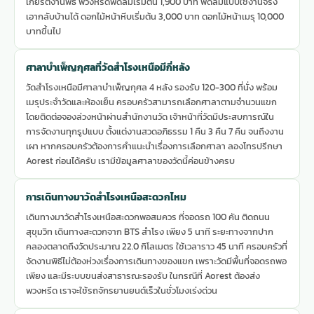
เกียรติงานพิธี พวงหรีดพัดลมเริ่มต้น 1,900 บาท พัดลมแบบใช้งานจริง
เอากลับบ้านได้ ดอกไม้หน้าหีบเริ่มต้น 3,000 บาท ดอกไม้หน้าเมรุ 10,000
บาทขึ้นไป
ศาลาบำเพ็ญกุศลที่วัดสำโรงเหนือมีกี่หลัง
วัดสำโรงเหนือมีศาลาบำเพ็ญกุศล 4 หลัง รองรับ 120-300 ที่นั่ง พร้อม
เมรุประจำวัดและห้องเย็น ครอบครัวสามารถเลือกศาลาตามจำนวนแขก
โดยติดต่อจองล่วงหน้าผ่านสำนักงานวัด เจ้าหน้าที่วัดมีประสบการณ์ใน
การจัดงานทุกรูปแบบ ตั้งแต่งานสวดอภิธรรม 1 คืน 3 คืน 7 คืน จนถึงงาน
เผา หากครอบครัวต้องการคำแนะนำเรื่องการเลือกศาลา ลองโทรปรึกษา
Aorest ก่อนได้ครับ เรามีข้อมูลศาลาของวัดนี้ค่อนข้างครบ
การเดินทางมาวัดสำโรงเหนือสะดวกไหม
เดินทางมาวัดสำโรงเหนือสะดวกพอสมควร ที่จอดรถ 100 คัน ติดถนน
สุขุมวิท เดินทางสะดวกจาก BTS สำโรง เพียง 5 นาที ระยะทางจากปาก
คลองตลาดถึงวัดประมาณ 22.0 กิโลเมตร ใช้เวลาราว 45 นาที ครอบครัวที่
จัดงานพิธีไม่ต้องห่วงเรื่องการเดินทางของแขก เพราะวัดมีพื้นที่จอดรถพอ
เพียง และมีระบบขนส่งสาธารณะรองรับ ในกรณีที่ Aorest ต้องส่ง
พวงหรีด เราจะใช้รถจักรยานยนต์เร็วในชั่วโมงเร่งด่วน