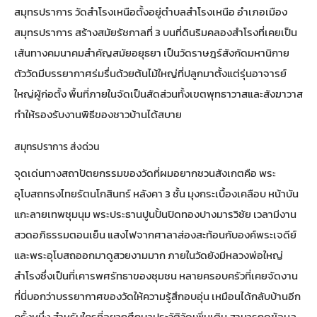
สมุทรปราการ วัดสำโรงเหนือตั้งอยู่ตำบลสำโรงเหนือ อำเภอเมือง
สมุทรปราการ สร้างสมัยรัชกาลที่ 3 บนที่ดินริมคลองสำโรงที่เคยเป็น
เส้นทางคมนาคมสำคัญสมัยอยุธยา เป็นวัดราษฎร์สังกัดมหานิกาย
ตัววัดมีบรรยากาศร่มรื่นด้วยต้นไม้ใหญ่ที่ปลูกมาตั้งแต่รุ่นอาจารย์
ใหญ่ผู้ก่อตั้ง พื้นที่ภายในจัดเป็นสัดส่วนทั้งเขตพุทธาวาสและสังฆาวาส
ทำให้รองรับงานพิธีของชาวบ้านได้สบาย
สมุทรปราการ ส่งด่วน
จุดเด่นทางสถาปัตยกรรมของวัดที่ผมอยากชวนสังเกตคือ พระ
อุโบสถทรงไทยรัตนโกสินทร์ หลังคา 3 ชั้น มุงกระเบื้องเคลือบ หน้าบัน
แกะลายเทพชุมนุม พระประธานปูนปั้นปิดทองปางมารวิชัย เวลามีงาน
สวดอภิธรรมตอนเย็น แสงไฟจากศาลาส่องสะท้อนกับองค์พระเจดีย์
และพระอุโบสถออกมาดูสวยงามมาก ภายในวัดยังมีหลวงพ่อใหญ่
สำโรงซึ่งเป็นที่เคารพศรัทธาของชุมชน หลายครอบครัวที่เคยจัดงาน
ที่นี่บอกว่าบรรยากาศของวัดให้ความรู้สึกอบอุ่น เหมือนได้กลับบ้านอีก
ครั้งหนึ่ง สำหรับใครที่อยากศึกษาประวัติวัดเพิ่มเติม สามารถดูข้อมูล