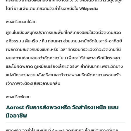
ได้ที่
อ่านเพิ่มเติมเกี่ยวกับวัดสำโรงเหนือใน Wikipedia
พวงหรีดดอกไม้สด
ผู้คนในเมืองสมุทรปราการและพื้นที่ใกล้เคียงนิยมใช้วัดนี้จัดงานสวด
อภิธรรม 3 คืนหรือ 7 คืน ก่อนเผา ส่วนงานเผามักจัดในเสาร์-อาทิตย์
เพื่อความสะดวกของแขกเหรื่อ เวลาที่ครอบครัวแจ้งว่าจะจัดงานที่นี่
ผมจะถามก่อนเสมอว่าจัดศาลาไหน เพื่อจะได้ส่งพวงหรีดให้ตรงจุด
และไม่ผิดพลาด ดูเหมือนเรื่องเล็กแต่จริงๆ สำคัญมาก เพราะวัดบาง
แห่งมีศาลาหลายหลังจริงๆ และถ้าวางพวงหรีดผิดศาลา ครอบครัว
เจ้าภาพจะต้องเสียเวลาขนกลับ
พวงหรีดพัดลม
Aorest กับการส่งพวงหรีด วัดสำโรงเหนือ แบบ
มืออาชีพ
พวงหรีด วัดสำโรงเหนือ ที่ Aorest จัดส่งทุกวันโดยมีต้นทางที่ปาก