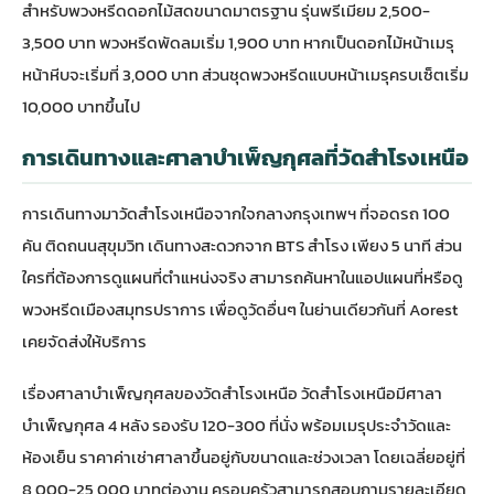
สำหรับพวงหรีดดอกไม้สดขนาดมาตรฐาน รุ่นพรีเมียม 2,500-
3,500 บาท พวงหรีดพัดลมเริ่ม 1,900 บาท หากเป็น
ดอกไม้หน้าเมรุ
หน้าหีบจะเริ่มที่ 3,000 บาท ส่วนชุด
พวงหรีด
แบบหน้าเมรุครบเซ็ตเริ่ม
10,000 บาทขึ้นไป
การเดินทางและศาลาบำเพ็ญกุศลที่วัดสำโรงเหนือ
การเดินทางมาวัดสำโรงเหนือจากใจกลางกรุงเทพฯ ที่จอดรถ 100
คัน ติดถนนสุขุมวิท เดินทางสะดวกจาก BTS สำโรง เพียง 5 นาที ส่วน
ใครที่ต้องการดูแผนที่ตำแหน่งจริง สามารถค้นหาในแอปแผนที่หรือดู
พวงหรีดเมืองสมุทรปราการ
เพื่อดูวัดอื่นๆ ในย่านเดียวกันที่ Aorest
เคยจัดส่งให้บริการ
เรื่องศาลาบำเพ็ญกุศลของวัดสำโรงเหนือ วัดสำโรงเหนือมีศาลา
บำเพ็ญกุศล 4 หลัง รองรับ 120-300 ที่นั่ง พร้อมเมรุประจำวัดและ
ห้องเย็น ราคาค่าเช่าศาลาขึ้นอยู่กับขนาดและช่วงเวลา โดยเฉลี่ยอยู่ที่
8,000-25,000 บาทต่องาน ครอบครัวสามารถสอบถามรายละเอียด