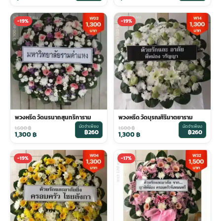
-19%
-19%
พวงหรีด วัดนรนาถสุนทริการาม
พวงหรีด วัดบุรณศิริมาตยาราม
มัดจำเพียง
มัดจำเพียง
1,600
฿
1,600
฿
฿260
฿260
1,300
฿
1,300
฿
-19%
-17%