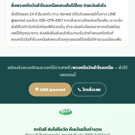
สั่งพวงหรีดวัดสำโรงเหนือกลางคืนได้ไหม จ่ายเงินยังไง
สั่งได้ตลอด 24 ชั่วโมงครับ ทาง Aorest มีทีมรับออเดอร์ทั้งทาง LINE
@aorest และโทร 095-079-6187 หากสั่งกลางดึกหลังเที่ยงคืน เราจะจัด
ส่งให้ในเช้าวันถัดไปก่อนพิธีสวดเริ่ม ชำระเงินผ่านโอนธนาคารหรือพร้อม
เพย์ได้ทุกธนาคาร ส่งสลิปยืนยันแล้วทีมงานเริ่มจัดทำพวงหรีดทันที
พวงหรีดวัดสำโรงเหนือส่งครบถ้วนทุกออเดอร์โดยไม่มีค่าธรรมเนียมเพิ่ม
พร้อมส่งพวงหรีดและดอกไม้งานศพถึง
พวงหรีดวัดสำโรงเหนือ
— สั่งได้
เลยตอนนี้
💬 LINE @aorest
📞 โทรสั่งเลย
100%
MONEY BACK
การันตี ส่งไม่ถึงวัด คืนเงินเต็มจำนวน
ถ้าของไม่ถึงวัดตามนัด Aorest คืนเงิน 100% ไม่มีข้อแม้