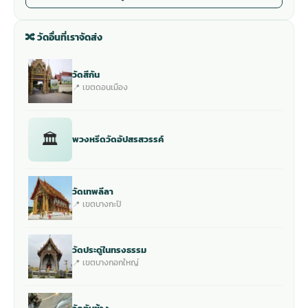
🔀 วัดอื่นที่เราจัดส่ง
วัดสีกัน
📍 เขตดอนเมือง
🏛
พวงหรีดวัดอัปสรสวรรค์
วัดเทพลีลา
📍 เขตบางกะปิ
วัดประดู่ในทรงธรรม
📍 เขตบางกอกใหญ่