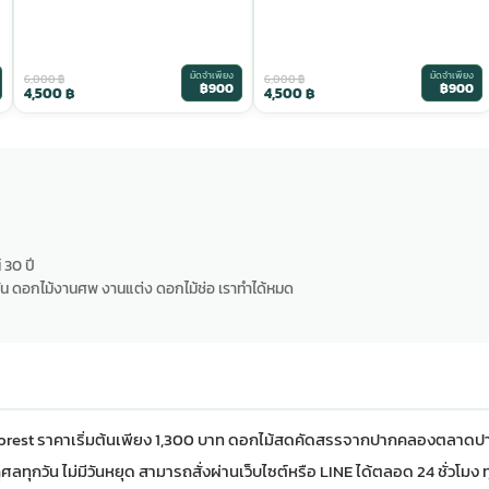
มัดจำเพียง
มัดจำเพียง
6,000
฿
6,000
฿
฿900
฿900
4,500
฿
4,500
฿
 30 ปี
น ดอกไม้งานศพ งานแต่ง ดอกไม้ช่อ เราทำได้หมด
rest ราคาเริ่มต้นเพียง 1,300 บาท ดอกไม้สดคัดสรรจาก
ปากคลองตลาด
ป
ลทุกวัน ไม่มีวันหยุด สามารถสั่งผ่านเว็บไซต์หรือ LINE ได้ตลอด 24 ชั่วโมง