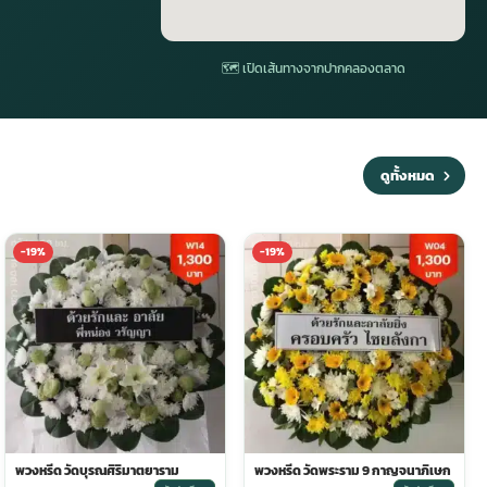
🗺 เปิดเส้นทางจากปากคลองตลาด
ดูทั้งหมด
-19%
-19%
พวงหรีด วัดบุรณศิริมาตยาราม
พวงหรีด วัดพระราม 9 กาญจนาภิเษก