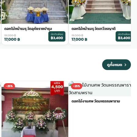
ดอกไม้หน้าเมรุ วัดอุภัยราชบำรุง
ดอกไม้หน้าเมรุ วัดเทวีวรญาติ
มัดจำเพียง
มัดจำเพียง
19,500
฿
19,500
฿
฿3,400
฿3,400
17,000
฿
17,000
฿
ดูทั้งหมด
-25%
-25%
ดอกไม้งานศพ วัดมหรรณพาราม