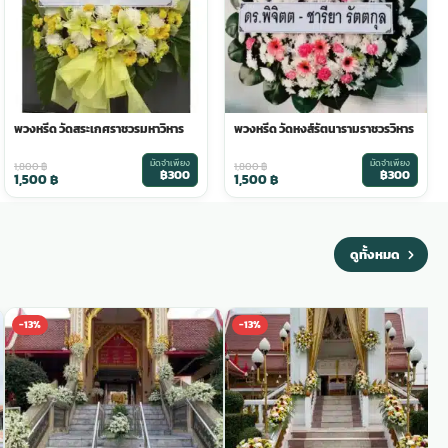
พวงหรีด วัดสระเกศราชวรมหาวิหาร
พวงหรีด วัดหงส์รัตนารามราชวรวิหาร
มัดจำเพียง
มัดจำเพียง
1,800
฿
1,800
฿
฿300
฿300
1,500
฿
1,500
฿
ดูทั้งหมด
-13%
-13%