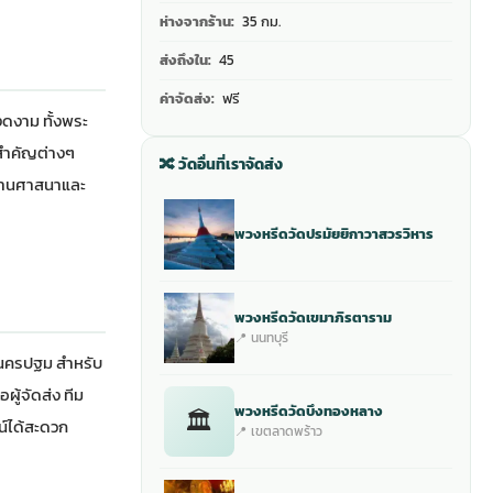
ห่างจากร้าน:
35 กม.
ส่งถึงใน:
45
ค่าจัดส่ง:
ฟรี
งดงาม ทั้งพระ
ีสำคัญต่างๆ
🔀 วัดอื่นที่เราจัดส่ง
ด้านศาสนาและ
พวงหรีดวัดปรมัยยิกาวาสวรวิหาร
พวงหรีดวัดเขมาภิรตาราม
📍 นนทบุรี
ดนครปฐม สำหรับ
ู้จัดส่ง ทีม
พวงหรีดวัดบึงทองหลาง
🏛
น์ได้สะดวก
📍 เขตลาดพร้าว