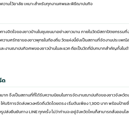
ดงความไว้อาลัย เหมาะสำหรับทุกงานศพและพิธีฌาปนกิจ
ย์กลางทางจิตใจของชาวบ้านในชุมชนมาอย่างยาวนาน ภายในวัดมีสถาปัตยกรรมที่
ถึงความศรัทธาของชาวพุทธในท้องถิ่น วัดแห่งนี้ยังเป็นสถานที่จัดงานประเพณ
ละงานฌาปนกิจศพของชาวบ้านในละแวก ถือเป็นวัดที่มีบทบาทสำคัญทั้งใน
ีด
นมาก จึงเป็นสถานที่ที่ได้รับความนิยมในการจัดงานฌาปนกิจของชาวจังหวั
้บริการจัดส่งพวงหรีดถึงวัดโดยตรง เริ่มต้นเพียง 1,300 บาท พร้อมป้ายชื่อผ
ปส่งยืนยันทาง LINE ทุกครั้ง ไม่ว่าท่านจะอยู่จังหวัดไหนก็สามารถสั่งออนไล