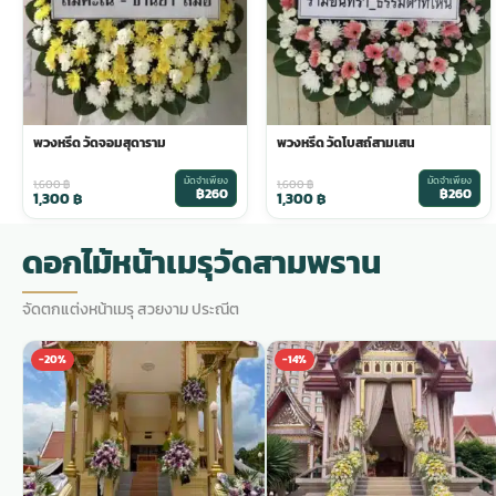
พวงดอกไม้งานศพ
tpdecorate ปูพื้น
พวงหรีด วัดจอมสุดาราม
พวงหรีด วัดโบสถ์สามเสน
มัดจำเพียง
มัดจำเพียง
1,600
฿
1,600
฿
฿260
฿260
1,300
฿
1,300
฿
ดอกไม้หน้าเมรุวัดสามพราน
จัดตกแต่งหน้าเมรุ สวยงาม ประณีต
-20%
-14%