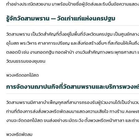
ทำอย่างประณีตสวยงาม มาพร้อมป้ายชื่อผู้จัดส่งและริบบิ้นข้อความแส
รู้จักวัดสามพราน — วัดเก่าแก่แห่งนครปฐม
วัดสามพราน
เป็นวัดสำคัญที่ตั้งอยู่ในพื้นที่จังหวัดนครปฐม เป็นศูน
อุโบสถ พระวิหาร ศาลาการเปรียญ และสิ่งก่อสร้างอื่นๆ ที่สะท้อนให้เห็น
ตลอดปี เช่น งานทอดกฐิน ทอดผ้าป่า งานวันสำคัญทางพระพุทธศาสนา แ
วัฒนธรรมของชุมชน
พวงหรีดดอกไม้สด
การจัดงานฌาปนกิจที่วัดสามพรานและบริการพวงหร
วัดสามพรานมีศาลาบำเพ็ญกุศลที่สามารถรองรับผู้ร่วมงานได้เป็นจำนว
ท่านที่ต้องการส่ง
สั่งพวงหรีดพัดลม
มาแสดงความเสียใจ ทางร้าน Aorest ให
งานจะจัดดอกไม้สด ขนส่งอย่างระมัดระวัง ตั้งพวงหรีดหน้าศาลา และถ่ายรู
พวงหรีดพัดลม