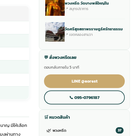
พวงหรีด วัดบางพลีใหญ่ใน
📍 สมุทรปราการ
วัดศรีสุขสถาพรราษฎร์ศรัทธาธรรม
📍 เขตคลองสามวา
💬 สั่งพวงหรีดเลย
ตอบกลับภายใน 5 นาที
LINE @aorest
📞 095-0796187
🛒 หมวดสินค้า
นาญ มีให้เลือก
🌿
พวงหรีด
37
วโมงผ่านทาง