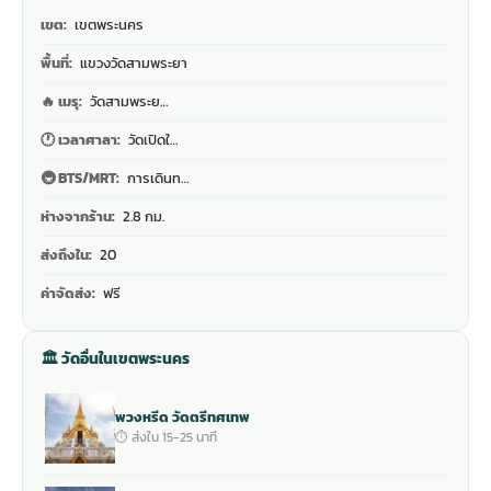
เขต:
เขตพระนคร
พื้นที่:
แขวงวัดสามพระยา
🔥 เมรุ:
วัดสามพระย…
🕐 เวลาศาลา:
วัดเปิดใ…
🚇 BTS/MRT:
การเดินท…
ห่างจากร้าน:
2.8 กม.
ส่งถึงใน:
20
ค่าจัดส่ง:
ฟรี
🏛 วัดอื่นในเขตพระนคร
พวงหรีด วัดตรีทศเทพ
⏱ ส่งใน 15-25 นาที