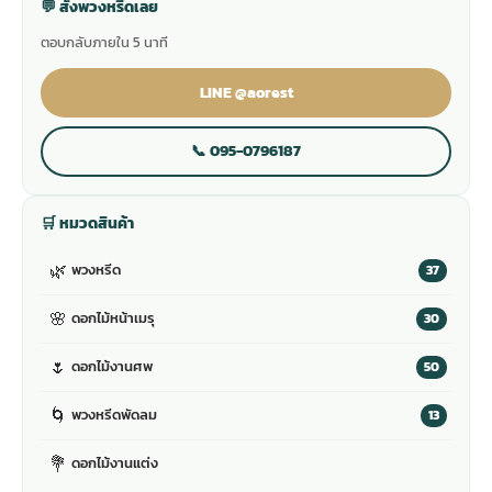
💬 สั่งพวงหรีดเลย
ตอบกลับภายใน 5 นาที
LINE @aorest
📞 095-0796187
🛒 หมวดสินค้า
🌿
พวงหรีด
37
🌸
ดอกไม้หน้าเมรุ
30
🌷
ดอกไม้งานศพ
50
🌀
พวงหรีดพัดลม
13
💐
ดอกไม้งานแต่ง