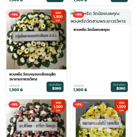
-19%
-19%
พวงหรีด วัดน้อยนพคุณ
พวงหรีด วัดเบญจมบพิตรดุสิต
วนารามราชวรวิหาร
มัดจำเพียง
มัดจำเพียง
1,600
฿
1,600
฿
฿260
฿260
1,300
฿
1,300
฿
-19%
-17%