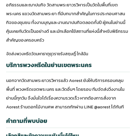
อภิธรรมและฌาปนกิจ วัดสามพระยาวรวิหารเป็นวัดในพื้นที่เขต
พระนคร แขวงวัดสามพระยา ที่มีบทบาทสำคัญในการประกอบศาสน
กิจของชุมชน ทั้งงานบุญและงานฌาปนกิจตลอดทั้งปี ผู้คนในย่านนี้
คุ้นเคยกับวัดเป็นอย่างดี และมักเลือกใช้สถานที่แห่งนี้สำหรับพิธีกรรม
สำคัญของครอบครัว
จัดส่งพวงหรีดวัดมหาธาตุยุวราชรังสฤษฎิ์ ใกล้ฉัน
บริการพวงหรีดในย่านเขตพระนคร
นอกจากวัดสามพระยาวรวิหารแล้ว Aorest ยังให้บริการครอบคลุม
พื้นที่
พวงหรีดเขตพระนคร
และวัดอื่นๆ โดยรอบ ทีมจัดส่งวิ่งงานใน
ย่านนี้ทุกวัน จึงมั่นใจได้เรื่องความรวดเร็ว หากต้องการสั่งจาก
Aorest ร้านดอกไม้งานศพ
สามารถทักผ่าน LINE @aorest ได้ทันที
คำถามที่พบบ่อย
เลือกสีและข้อความบนริบบิ้นได้ไหม