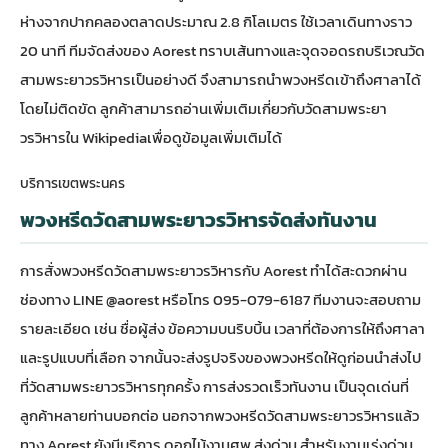
ห่างจากปากคลองตลาดประมาณ 2.8 กิโลเมตร ใช้เวลาเดินทางราว
20 นาที ทีมจัดส่งของ Aorest ทราบเส้นทางและจุดจอดรถบริเวณวัด
สามพระยาวรวิหารเป็นอย่างดี จึงสามารถนำพวงหรีดเข้าถึงศาลาได้
โดยไม่ติดขัด ลูกค้าสามารถ
อ่านเพิ่มเติมเกี่ยวกับวัดสามพระยา
วรวิหารใน Wikipedia
เพื่อดูข้อมูลเพิ่มเติมได้
บริการเขตพระนคร
พวงหรีดวัดสามพระยาวรวิหารจัดส่งทันงาน
การสั่งพวงหรีดวัดสามพระยาวรวิหารกับ Aorest ทำได้สะดวกผ่าน
ช่องทาง LINE @aorest หรือโทร 095-079-6187 ทีมงานจะสอบถาม
รายละเอียด เช่น ชื่อผู้ส่ง ข้อความบนริบบิ้น เวลาที่ต้องการให้ถึงศาลา
และรูปแบบที่เลือก จากนั้นจะส่งรูปจริงของพวงหรีดให้ดูก่อนนำส่งไป
ที่วัดสามพระยาวรวิหารทุกครั้ง การส่งรวดเร็วทันงาน เป็นจุดเด่นที่
ลูกค้าหลายท่านบอกต่อ นอกจากพวงหรีดวัดสามพระยาวรวิหารแล้ว
ทาง Aorest ยังมีบริการ
ดอกไม้งานศพ ส่งด่วน
สำหรับงานเร่งด่วน