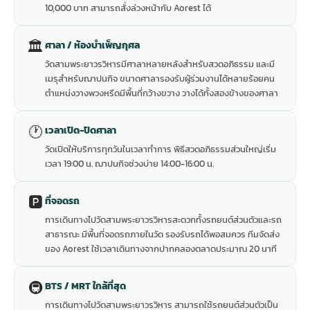
10,000 บาท สามารถสั่งล่วงหน้ากับ Aorest ได้
🏛
ศาลา / ห้องบำเพ็ญกุศล
วัดสามพระยาวรวิหารมีศาลาหลายหลังสำหรับสวดอภิธรรม และมี
เมรุสำหรับฌาปนกิจ ขนาดศาลารองรับผู้ร่วมงานได้หลายร้อยคน
ตำแหน่งวางพวงหรีดมีพื้นที่กว้างขวาง วางได้ทั้งสองข้างของศาลา
🕐
เวลาเปิด-ปิดศาลา
วัดเปิดให้บริการทุกวันในเวลาทำการ พิธีสวดอภิธรรมส่วนใหญ่เริ่ม
เวลา 19:00 น. ฌาปนกิจช่วงบ่าย 14:00-16:00 น.
🅿️
ที่จอดรถ
การเดินทางไปวัดสามพระยาวรวิหารสะดวกทั้งรถยนต์ส่วนตัวและรถ
สาธารณะ มีพื้นที่จอดรถภายในวัด รองรับรถได้พอสมควร ทีมจัดส่ง
ของ Aorest ใช้เวลาเดินทางจากปากคลองตลาดประมาณ 20 นาที
🚇
BTS / MRT ใกล้ที่สุด
การเดินทางไปวัดสามพระยาวรวิหาร สามารถใช้รถยนต์ส่วนตัวเป็น