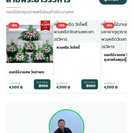
ดอกไม้สดคุณภาพพรีเมียมสำหรับงานศพ
-25%
-25%
-25%
พวงหรีด วัดโพธิ์
ดอกไม้งานศพ วัดม
ยุวราชรังสฤษฎิ์
ดอกไม้งานศพ วัดท่าพระ
มัดจำเพียง
มัดจำเพียง
ม
6,000
฿
6,000
฿
6,000
฿
฿900
฿900
4,500
฿
4,500
฿
4,500
฿