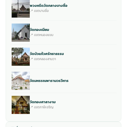
พวงหรีดวัดกลางบางซื่อ
📍 เขตบางซื่อ
วัดทองเนียม
📍 เขตหนองแขม
วัดบัวแก้วศรัทธาธรรม
📍 เขตคลองสามวา
วัดมหรรณพารามวรวิหาร
วัดทองศาลางาม
📍 เขตภาษีเจริญ