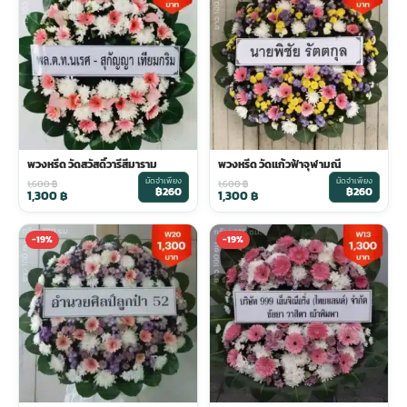
พวงดอกไม้งานศพ
tpdecorate ปูพื้น
พวงหรีด วัดสวัสดิ์วารีสีมาราม
พวงหรีด วัดแก้วฟ้าจุฬามณี
มัดจำเพียง
มัดจำเพียง
1,600
฿
1,600
฿
฿260
฿260
1,300
฿
1,300
฿
-19%
-19%