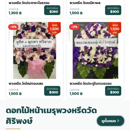
พวงหรีด วัดประชาระบือธรรม
พวงหรีด วัดคณิกาผล
มัดจำเพียง
มัดจำเพียง
1,600
฿
1,800
฿
฿260
฿300
1,300
฿
1,500
฿
-17%
-17%
พวงหรีด วัดใหม่ทองเสน
พวงหรีด วัดประดู่ในทรงธรรม
มัดจำเพียง
มัดจำเพียง
1,800
฿
1,800
฿
฿300
฿300
1,500
฿
1,500
฿
ดอกไม้หน้าเมรุพวงหรีดวัด
ศิริพงษ์
ดูทั้งหมด