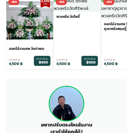
-25%
-25%
-25%
พวงหรีด วัดโพธิ์
ดอกไม้งานศพ วัดม
ยุวราชรังสฤษฎิ์
ดอกไม้งานศพ วัดท่าพระ
มัดจำเพียง
มัดจำเพียง
ม
6,000
฿
6,000
฿
6,000
฿
฿900
฿900
4,500
฿
4,500
฿
4,500
฿
อยากปรับตรงไหนในงาน
เราทำให้คุณได้ !