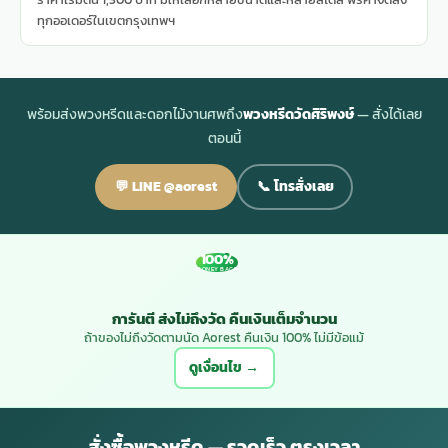
ทุกออเดอร์ในเขตกรุงเทพฯ
พร้อมส่งพวงหรีดและดอกไม้งานศพถึง
พวงหรีดวัดศิริพงษ์
— สั่งได้เลย
ตอนนี้
💬 LINE @aorest
📞 โทรสั่งเลย
100%
MONEY BACK
การันตี ส่งไม่ถึงวัด คืนเงินเต็มจำนวน
ถ้าของไม่ถึงวัดตามนัด Aorest คืนเงิน 100% ไม่มีข้อแม้
ดูเงื่อนไข →
สั่งซื้อพวงหรีด — รวดเร็ว ตรงเวลา