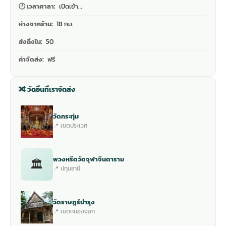
🕐 เวลาศาลา:
เปิดเข้า…
ห่างจากร้าน:
18 กม.
ส่งถึงใน:
50
ค่าจัดส่ง:
ฟรี
🔀 วัดอื่นที่เราจัดส่ง
วัดกระทุ่ม
📍 เขตประเวศ
พวงหรีดวัดจุฬาจินดาราม
🏛
📍 ปทุมธานี
วัดราษฎร์บำรุง
📍 เขตหนองจอก