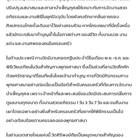
ปรับปรุงเสนาสนะและศาลาบำเพ็ญกุศลให้เหมาะกับการจัดงานสวด
อภิธรรมและงานพิธีในยุคปัจจุบัน โดยยังคงรักษากลิ่นอายของ
ศิลปกรรมไทยดั้งเดิมเอาไว้อย่างครบถ้วน หากใครเคยมาที่นี่ครั้งหนึ่ง
แล้วมักจะกลับมาทำบุญซ้ำในโอกาสต่างๆ ของชีวิต ทั้งงานบวช งาน
แต่ง และงานศพของคนในครอบครัว
ในด้านประเพณี ทางวัดมีงานทอดกฐินประจำปีในเดือน พ.ย.-ธ.ค. และ
พิธีเวียนเทียนในวันสำคัญทางพุทธศาสนา ซึ่งเป็นช่วงที่ลานวัดคึกคัก
ด้วยศรัทธาญาติโยมที่หลั่งไหลเข้ามาทำบุญ การที่วัดมีกิจกรรมทาง
พุทธศาสนาอย่างต่อเนื่องเป็นข้อดีสำหรับครอบครัวที่ต้องการจัดงาน
บำเพ็ญกุศล เพราะเจ้าหน้าที่และพระสงฆ์ของวัดมีประสบการณ์ในการ
ดูแลงานทุกขนาด ทั้งงานสวดอภิธรรม 1 วัน 3 วัน 7 วัน และจนถึงงาน
เผาโดยเฉพาะอย่างยิ่งสำหรับครอบครัวที่อยากให้พิธีกรรมเป็นไป
อย่างเรียบร้อยตามครรลองของพุทธศาสนา
ในย่านเขตสายไหมแห่งนี้ วัดศิริพงษ์ถือเป็นหมุดหมายสำคัญของ