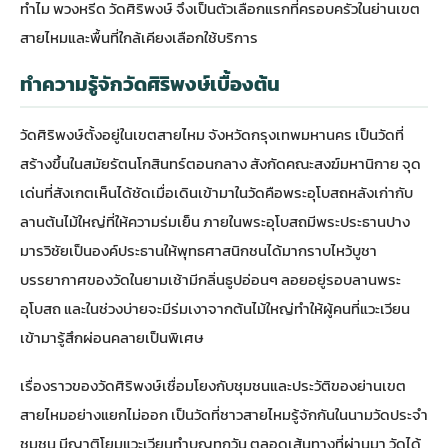
ทำไม พวงหรีด วัดศิริพงษ์ จึงเป็นตัวเลือกแรกที่ครอบครัวในย่านเขต
สายไหมและพื้นที่ใกล้เคียงเลือกใช้บริการ
ทำความรู้จักวัดศิริพงษ์เบื้องต้น
วัดศิริพงษ์ตั้งอยู่ในเขตสายไหม จังหวัดกรุงเทพมหานคร เป็นวัดที่
สร้างขึ้นในสมัยรัตนโกสินทร์ตอนกลาง สังกัดคณะสงฆ์มหานิกาย จุด
เด่นที่สังเกตเห็นได้ชัดเมื่อเดินเข้ามาในวัดคือพระอุโบสถหลังเก่ากับ
ลานต้นไม้ใหญ่ที่ให้ความร่มเย็น ภายในพระอุโบสถมีพระประธานปาง
มารวิชัยเป็นองค์ประธานให้พุทธศาสนิกชนได้มากราบไหว้บูชา
บรรยากาศของวัดในยามเช้ามีกลิ่นธูปอ่อนๆ ลอยอยู่รอบลานพระ
อุโบสถ และในช่วงบ่ายจะมีร่มเงาจากต้นไม้ใหญ่ทำให้ผู้คนที่แวะเวียน
เข้ามารู้สึกผ่อนคลายเป็นพิเศษ
เรื่องราวของวัดศิริพงษ์เชื่อมโยงกับชุมชนและประวัติของย่านเขต
สายไหมอย่างแยกไม่ออก เป็นวัดที่ชาวสายไหมรู้จักกันในนามวัดประจำ
ชุมชน มีญาติโยมแวะเวียนทำบุญทุกวัน ตลอดเส้นทางที่ผ่านมา วัดได้