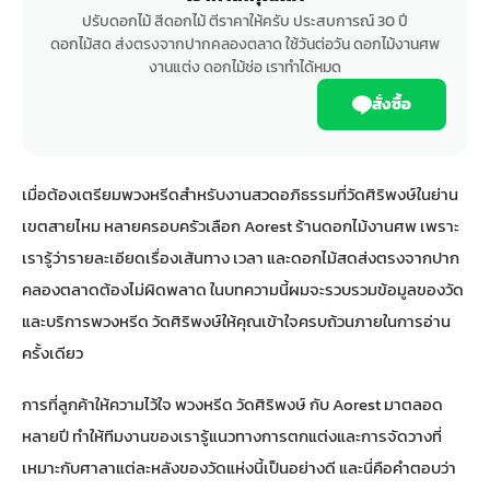
ปรับดอกไม้ สีดอกไม้ ตีราคาให้ครับ ประสบการณ์ 30 ปี
ดอกไม้สด ส่งตรงจากปากคลองตลาด ใช้วันต่อวัน ดอกไม้งานศพ
งานแต่ง ดอกไม้ช่อ เราทำได้หมด
สั่งซื้อ
เมื่อต้องเตรียมพวงหรีดสำหรับงานสวดอภิธรรมที่วัดศิริพงษ์ในย่าน
เขตสายไหม หลายครอบครัวเลือก
Aorest ร้านดอกไม้งานศพ
เพราะ
เรารู้ว่ารายละเอียดเรื่องเส้นทาง เวลา และดอกไม้สดส่งตรงจากปาก
คลองตลาดต้องไม่ผิดพลาด ในบทความนี้ผมจะรวบรวมข้อมูลของวัด
และบริการพวงหรีด วัดศิริพงษ์ให้คุณเข้าใจครบถ้วนภายในการอ่าน
ครั้งเดียว
การที่ลูกค้าให้ความไว้ใจ พวงหรีด วัดศิริพงษ์ กับ Aorest มาตลอด
หลายปี ทำให้ทีมงานของเรารู้แนวทางการตกแต่งและการจัดวางที่
เหมาะกับศาลาแต่ละหลังของวัดแห่งนี้เป็นอย่างดี และนี่คือคำตอบว่า