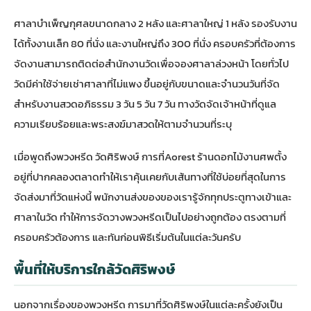
ศาลาบำเพ็ญกุศลขนาดกลาง 2 หลัง และศาลาใหญ่ 1 หลัง รองรับงาน
ได้ทั้งงานเล็ก 80 ที่นั่ง และงานใหญ่ถึง 300 ที่นั่ง ครอบครัวที่ต้องการ
จัดงานสามารถติดต่อสำนักงานวัดเพื่อจองศาลาล่วงหน้า โดยทั่วไป
วัดมีค่าใช้จ่ายเช่าศาลาที่ไม่แพง ขึ้นอยู่กับขนาดและจำนวนวันที่จัด
สำหรับงานสวดอภิธรรม 3 วัน 5 วัน 7 วัน ทางวัดจัดเจ้าหน้าที่ดูแล
ความเรียบร้อยและพระสงฆ์มาสวดให้ตามจำนวนที่ระบุ
เมื่อพูดถึงพวงหรีด วัดศิริพงษ์ การที่
Aorest ร้านดอกไม้งานศพ
ตั้ง
อยู่ที่ปากคลองตลาดทำให้เราคุ้นเคยกับเส้นทางที่ใช้บ่อยที่สุดในการ
จัดส่งมาที่วัดแห่งนี้ พนักงานส่งของของเรารู้จักทุกประตูทางเข้าและ
ศาลาในวัด ทำให้การจัดวางพวงหรีดเป็นไปอย่างถูกต้อง ตรงตามที่
ครอบครัวต้องการ และทันก่อนพิธีเริ่มต้นในแต่ละวันครับ
พื้นที่ให้บริการใกล้วัดศิริพงษ์
นอกจากเรื่องของพวงหรีด การมาที่วัดศิริพงษ์ในแต่ละครั้งยังเป็น