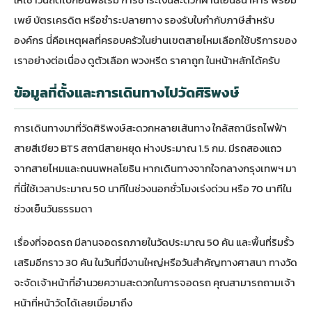
เพย์ บัตรเครดิต หรือชำระปลายทาง รองรับใบกำกับภาษีสำหรับ
องค์กร นี่คือเหตุผลที่ครอบครัวในย่านเขตสายไหมเลือกใช้บริการของ
เราอย่างต่อเนื่อง ดูตัวเลือก
พวงหรีด ราคาถูก
ในหน้าหลักได้ครับ
ข้อมูลที่ตั้งและการเดินทางไปวัดศิริพงษ์
การเดินทางมาที่วัดศิริพงษ์สะดวกหลายเส้นทาง ใกล้สถานีรถไฟฟ้า
สายสีเขียว BTS สถานีสายหยุด ห่างประมาณ 1.5 กม. มีรถสองแถว
จากสายไหมและถนนพหลโยธิน หากเดินทางจากใจกลางกรุงเทพฯ มา
ที่นี่ใช้เวลาประมาณ 50 นาทีในช่วงนอกชั่วโมงเร่งด่วน หรือ 70 นาทีใน
ช่วงเย็นวันธรรมดา
เรื่องที่จอดรถ มีลานจอดรถภายในวัดประมาณ 50 คัน และพื้นที่ริมรั้ว
เสริมอีกราว 30 คัน ในวันที่มีงานใหญ่หรือวันสำคัญทางศาสนา ทางวัด
จะจัดเจ้าหน้าที่อำนวยความสะดวกในการจอดรถ คุณสามารถถามเจ้า
หน้าที่หน้าวัดได้เลยเมื่อมาถึง