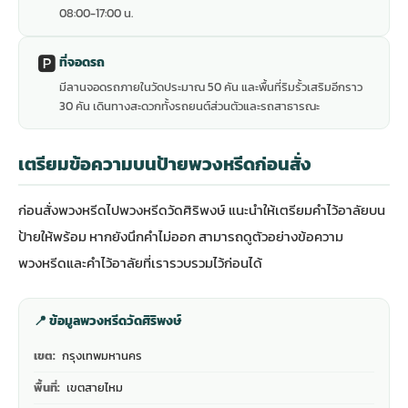
08:00-17:00 น.
🅿️
ที่จอดรถ
มีลานจอดรถภายในวัดประมาณ 50 คัน และพื้นที่ริมรั้วเสริมอีกราว
30 คัน เดินทางสะดวกทั้งรถยนต์ส่วนตัวและรถสาธารณะ
เตรียมข้อความบนป้ายพวงหรีดก่อนสั่ง
ก่อนสั่งพวงหรีดไปพวงหรีดวัดศิริพงษ์ แนะนำให้เตรียมคำไว้อาลัยบน
ป้ายให้พร้อม หากยังนึกคำไม่ออก สามารถดู
ตัวอย่างข้อความ
พวงหรีดและคำไว้อาลัย
ที่เรารวบรวมไว้ก่อนได้
📍 ข้อมูลพวงหรีดวัดศิริพงษ์
เขต:
กรุงเทพมหานคร
พื้นที่:
เขตสายไหม