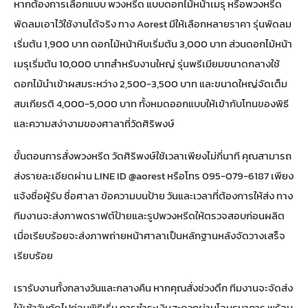
หากต้องการเลือกแบบ
พวงหรีด
แบบ
ดอกไม้หน้าเมรุ
หรือพวงหรีด
พัดลมเอาไว้ใช้งานได้จริง ทาง Aorest มีให้เลือกหลายราคา รุ่นพัดลม
เริ่มต้น 1,900 บาท ดอกไม้หน้าหีบเริ่มต้น 3,000 บาท ส่วนดอกไม้หน้า
เมรุเริ่มต้น 10,000 บาทสำหรับงานใหญ่ รุ่นพรีเมียมขนาดกลางใช้
ดอกไม้นำเข้าผสมระหว่าง 2,500-3,500 บาท และขนาดใหญ่จัดเต็ม
สมเกียรติ 4,000-5,000 บาท ทั้งหมดออกแบบให้เข้ากับโทนของพิธี
และความสง่างามของศาลาที่วัดศิริพงษ์
ขั้นตอนการสั่งพวงหรีด วัดศิริพงษ์ใช้เวลาเพียงไม่กี่นาที คุณสามารถ
ส่งรายละเอียดผ่าน LINE ID @aorest หรือโทร 095-079-6187 เพียง
แจ้งชื่อผู้รับ ชื่อศาลา ข้อความบนป้าย วันและเวลาที่ต้องการให้ส่ง ทาง
ทีมงานจะส่งภาพดราฟต์ป้ายและรูปพวงหรีดให้ตรวจสอบก่อนผลิต
เมื่อเรียบร้อยจะส่งภาพถ่ายหน้าศาลาเป็นหลักฐานหลังจัดวางเสร็จ
เรียบร้อย
เรารับงานทั้งกลางวันและกลางคืน หากคุณสั่งช่วงดึก ทีมงานจะจัดส่ง
ให้เช้าวันถัดไปก่อนพิธีเริ่ม การชำระเงินสะดวกผ่านโอนธนาคาร พร้อม