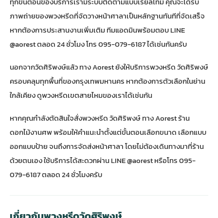
ทุกขั้นตอนของบริการเรามีระบบติดตามแบบเรียลไทม์ คุณจะได้รับ
ภาพถ่ายของพวงหรีดที่จัดวางหน้าศาลาเป็นหลักฐานทันทีที่จัดเสร็จ
หากต้องการประสานงานเพิ่มเติม ทีมแอดมินพร้อมตอบ LINE
@aorest ตลอด 24 ชั่วโมง โทร 095-079-6187 ได้เช่นกันครับ
นอกจากวัดศิริพงษ์แล้ว ทาง Aorest ยังให้บริการพวงหรีด วัดศิริพงษ์
ครอบคลุมทุกพื้นที่ของกรุงเทพมหานคร หากต้องการตัวเลือกในย่าน
ใกล้เคียง ดู
พวงหรีดเขตสายไหม
ของเราได้เช่นกัน
หากคุณกำลังตัดสินใจสั่งพวงหรีด วัดศิริพงษ์ ทาง
Aorest ร้าน
ดอกไม้งานศพ
พร้อมให้คำแนะนำตั้งแต่ขั้นตอนเลือกขนาด เลือกแบบ
ออกแบบป้าย จนถึงการจัดส่งหน้าศาลา โดยไม่ต้องเดินทางมาที่ร้าน
ด้วยตนเอง ใช้บริการได้สะดวกผ่าน LINE @aorest หรือโทร 095-
079-6187 ตลอด 24 ชั่วโมงครับ
เกี่ยวกับพวงหรีดวัดศิริพงษ์