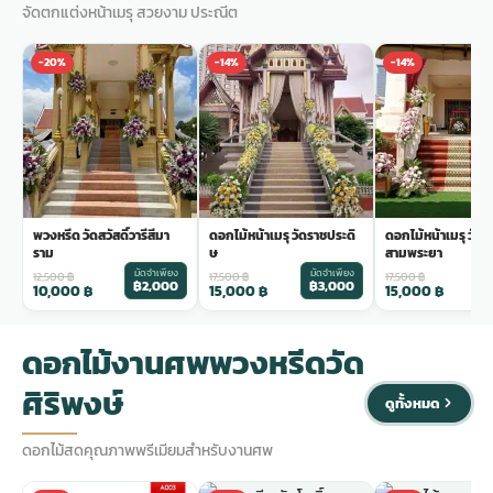
จัดตกแต่งหน้าเมรุ สวยงาม ประณีต
-20%
-14%
-14%
พวงหรีด วัดสวัสดิ์วารีสีมา
ดอกไม้หน้าเมรุ วัดราชประดิ
ดอกไม้หน้าเมรุ วัด
ราม
ษ
สามพระยา
มัดจำเพียง
มัดจำเพียง
ม
12,500
฿
17,500
฿
17,500
฿
฿2,000
฿3,000
฿
10,000
฿
15,000
฿
15,000
฿
ดอกไม้งานศพพวงหรีดวัด
ศิริพงษ์
ดูทั้งหมด
ดอกไม้สดคุณภาพพรีเมียมสำหรับงานศพ