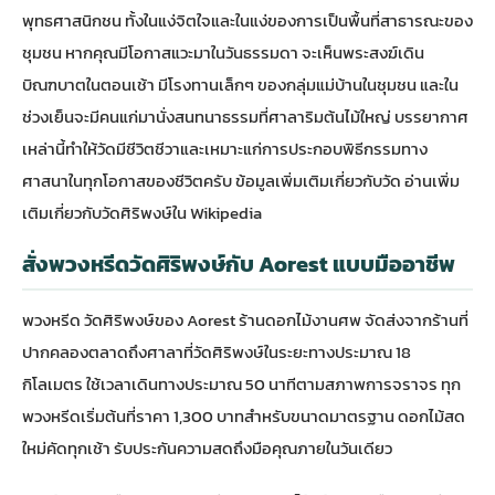
พุทธศาสนิกชน ทั้งในแง่จิตใจและในแง่ของการเป็นพื้นที่สาธารณะของ
ชุมชน หากคุณมีโอกาสแวะมาในวันธรรมดา จะเห็นพระสงฆ์เดิน
บิณฑบาตในตอนเช้า มีโรงทานเล็กๆ ของกลุ่มแม่บ้านในชุมชน และใน
ช่วงเย็นจะมีคนแก่มานั่งสนทนาธรรมที่ศาลาริมต้นไม้ใหญ่ บรรยากาศ
เหล่านี้ทำให้วัดมีชีวิตชีวาและเหมาะแก่การประกอบพิธีกรรมทาง
ศาสนาในทุกโอกาสของชีวิตครับ ข้อมูลเพิ่มเติมเกี่ยวกับวัด
อ่านเพิ่ม
เติมเกี่ยวกับวัดศิริพงษ์ใน Wikipedia
สั่งพวงหรีดวัดศิริพงษ์กับ Aorest แบบมืออาชีพ
พวงหรีด วัดศิริพงษ์ของ
Aorest ร้านดอกไม้งานศพ
จัดส่งจากร้านที่
ปากคลองตลาดถึงศาลาที่วัดศิริพงษ์ในระยะทางประมาณ 18
กิโลเมตร ใช้เวลาเดินทางประมาณ 50 นาทีตามสภาพการจราจร ทุก
พวงหรีดเริ่มต้นที่ราคา 1,300 บาทสำหรับขนาดมาตรฐาน ดอกไม้สด
ใหม่คัดทุกเช้า รับประกันความสดถึงมือคุณภายในวันเดียว