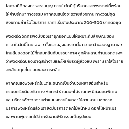
โอกาสที่ดีของการสะสมบุญ ภายในวัดมีตู้บริจาคและพระสงฆ์ที่พร้อม
ให้คำปรึกษาทางธรรม หากคุณสนใจจะถวายสังฆทาน ทางวัดมีชุด
สังฆทานสำเร็จไว้บริการ ราคาเริ่มต้นประมาณ 200-500 บาทต่อชุด
พวงหรีด วัดศิริพงษ์ของเราถูกออกแบบให้เหมาะกับลักษณะของ
ศาลาในวัดนี้โดยเฉพาะ ทั้งความสูงของขาตั้ง ความกว้างของฐาน และ
โทนสีของดอกไม้ที่กลมกลืนกับบรรยากาศ ลูกค้าหลายท่านบอกตรงๆ
ว่าพวงหรีดของเราดูสง่างามและให้เกียรติผู้ล่วงลับ เพราะเราใส่ใจราย
ละเอียดทุกขั้นตอนของการผลิต
หากคุณสั่งพวงหรีดในแต่ละขนาดเป็นจำนวนหลายอันสำหรับ
ครอบครัวเดียวกัน ทาง
Aorest ร้านดอกไม้งานศพ
มีส่วนลดพิเศษ
และบริการจัดวางตามตำแหน่งภายในศาลาให้สวยงาม นอกจาก
บริการพวงหรีดแล้ว เรายังมีบริการดอกไม้หน้าหีบ ดอกไม้หน้าเมรุ
และพานพุ่มดอกไม้สำหรับงานพิธีกรรมเต็มรูปแบบ