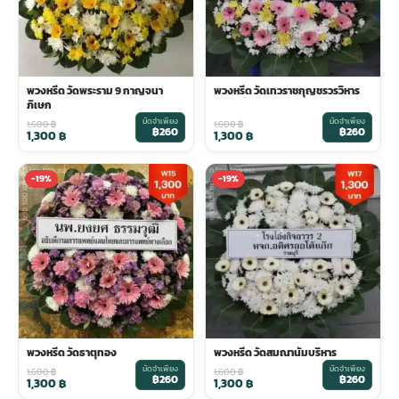
พวงดอกไม้งานศพ
tpdecorate ปูพื้น
พวงหรีด วัดพระราม 9 กาญจนา
พวงหรีด วัดเทวราชกุญชรวรวิหาร
ภิเษก
มัดจำเพียง
มัดจำเพียง
1,600
฿
1,600
฿
฿260
฿260
1,300
฿
1,300
฿
-19%
-19%
พวงหรีด วัดธาตุทอง
พวงหรีด วัดสมณานัมบริหาร
มัดจำเพียง
มัดจำเพียง
1,600
฿
1,600
฿
฿260
฿260
1,300
฿
1,300
฿