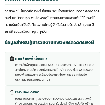
วัดศิริพงษ์เป็นวัดที่สร้างขึ้นในสมัยรัตนโกสินทร์ตอนกลาง สังกัดคณะ
สงฆ์มหานิกาย จุดเด่นคือพระอุโบสถหลังเก่ากับลานต้นไม้ใหญ่ที่ให้
ความร่มเย็น เป็นวัดที่ชาวสายไหมรู้จักกันในนามวัดประจำชุมชน มี
ญาติโยมแวะเวียนทำบุญทุกวัน
ข้อมูลสำหรับผู้มาร่วมงานที่พวงหรีดวัดศิริพงษ์
🏛
ศาลา / ห้องบำเพ็ญกุศล
ศาลาบำเพ็ญกุศลขนาดกลาง 2 หลัง และศาลาใหญ่ 1 หลัง รองรับ
งานได้ทั้งงานเล็ก 80 ที่นั่ง และงานใหญ่ถึง 300 ที่นั่ง พร้อมระบบ
เสียง พัดลมเพดาน เครื่องปรับอากาศในบางห้อง และห้องรับ
ประทานอาหารด้านหลังศาลา
🕐
เวลาเปิด-ปิดศาลา
เปิดเข้านมัสการทุกวัน 06:00-18:00 น. งานสวดอภิธรรมและพิธี
ต่างๆ ตามตารางของแต่ละครอบครัว ส่วนสำนักงานวัดเปิดบริการ