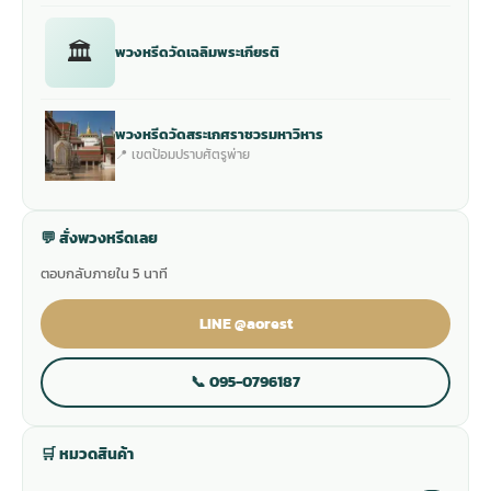
🏛
พวงหรีดวัดเฉลิมพระเกียรติ
พวงหรีดวัดสระเกศราชวรมหาวิหาร
📍 เขตป้อมปราบศัตรูพ่าย
💬 สั่งพวงหรีดเลย
ตอบกลับภายใน 5 นาที
LINE @aorest
📞 095-0796187
🛒 หมวดสินค้า