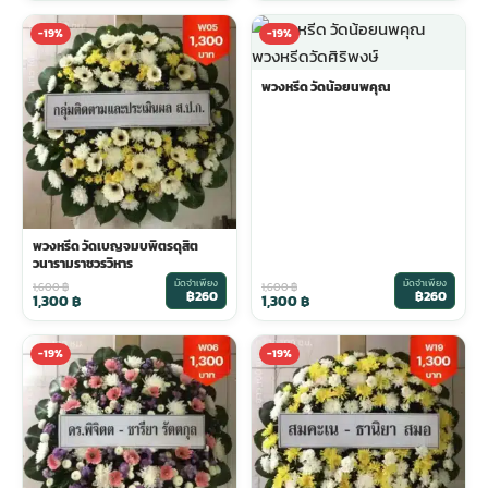
-19%
-19%
พวงหรีด วัดน้อยนพคุณ
พวงหรีด วัดเบญจมบพิตรดุสิต
วนารามราชวรวิหาร
มัดจำเพียง
มัดจำเพียง
1,600
฿
1,600
฿
฿260
฿260
1,300
฿
1,300
฿
-19%
-19%