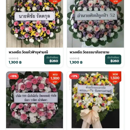
พวงหรีด วัดแก้วฟ้าจุฬามณี
พวงหรีด วัดธรรมาภิรตาราม
มัดจำเพียง
มัดจำเพียง
1,600
฿
1,600
฿
฿260
฿260
1,300
฿
1,300
฿
-19%
-17%