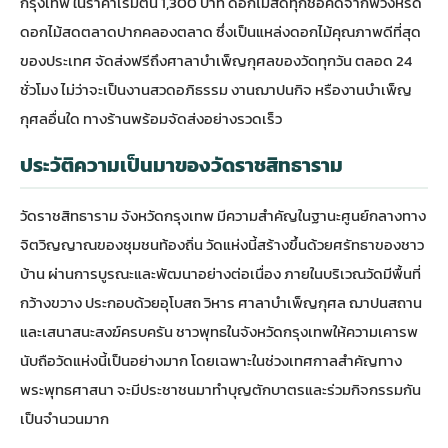
กรุงเทพ ในราคาเริ่มต้น 1,300 บาท ดอกไม้สดทุกช่อคัดจาก
พวงหรีด
ดอกไม้สด
ตลาดปากคลองตลาด ซึ่งเป็นแหล่งดอกไม้คุณภาพดีที่สุด
ของประเทศ จัดส่งฟรีถึงศาลาบำเพ็ญกุศลของวัดทุกวัน ตลอด 24
ชั่วโมง ไม่ว่าจะเป็นงานสวดอภิธรรม งานฌาปนกิจ หรืองานบำเพ็ญ
กุศลอื่นใด ทางร้านพร้อมจัดส่งอย่างรวดเร็ว
ประวัติความเป็นมาของวัดราชสิทธาราม
วัดราชสิทธาราม
จังหวัดกรุงเทพ มีความสำคัญในฐานะศูนย์กลางทาง
จิตวิญญาณของชุมชนท้องถิ่น วัดแห่งนี้สร้างขึ้นด้วยศรัทธาของชาว
บ้าน ผ่านการบูรณะและพัฒนาอย่างต่อเนื่อง ภายในบริเวณวัดมีพื้นที่
กว้างขวาง ประกอบด้วยอุโบสถ วิหาร ศาลาบำเพ็ญกุศล ฌาปนสถาน
และเสนาสนะสงฆ์ครบครัน ชาวพุทธในจังหวัดกรุงเทพให้ความเคารพ
นับถือวัดแห่งนี้เป็นอย่างมาก โดยเฉพาะในช่วงเทศกาลสำคัญทาง
พระพุทธศาสนา จะมีประชาชนมาทำบุญตักบาตรและร่วมกิจกรรมกัน
เป็นจำนวนมาก