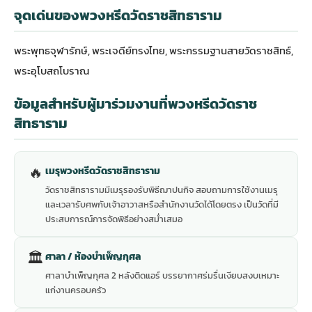
จุดเด่นของพวงหรีดวัดราชสิทธาราม
พระพุทธจุฬารักษ์, พระเจดีย์ทรงไทย, พระกรรมฐานสายวัดราชสิทธ์,
พระอุโบสถโบราณ
ข้อมูลสำหรับผู้มาร่วมงานที่พวงหรีดวัดราช
สิทธาราม
🔥
เมรุพวงหรีดวัดราชสิทธาราม
วัดราชสิทธารามมีเมรุรองรับพิธีฌาปนกิจ สอบถามการใช้งานเมรุ
และเวลารับศพกับเจ้าอาวาสหรือสำนักงานวัดได้โดยตรง เป็นวัดที่มี
ประสบการณ์การจัดพิธีอย่างสม่ำเสมอ
🏛
ศาลา / ห้องบำเพ็ญกุศล
ศาลาบำเพ็ญกุศล 2 หลังติดแอร์ บรรยากาศร่มรื่นเงียบสงบเหมาะ
แก่งานครอบครัว