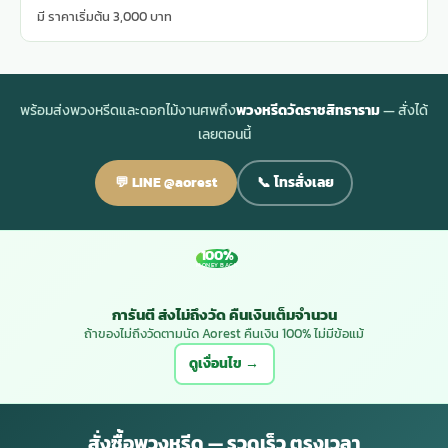
มี ราคาเริ่มต้น 3,000 บาท
พร้อมส่งพวงหรีดและดอกไม้งานศพถึง
พวงหรีดวัดราชสิทธาราม
— สั่งได้
เลยตอนนี้
💬 LINE @aorest
📞 โทรสั่งเลย
100%
MONEY BACK
การันตี ส่งไม่ถึงวัด คืนเงินเต็มจำนวน
ถ้าของไม่ถึงวัดตามนัด Aorest คืนเงิน 100% ไม่มีข้อแม้
ดูเงื่อนไข →
สั่งซื้อพวงหรีด — รวดเร็ว ตรงเวลา