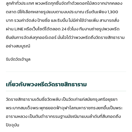
ลูกค้าทั่วประเทศ พวงหรีดทุกชิ้นจัดทำด้วยดอกไม้สดจากปากคลอง
ตลาด มีให้เลือกหลายรูปแบบตามงบประมาณ เริ่มต้นเพียง 1,300
บาท รวมค่าจัดส่ง ป้ายชื่อ และริบบิ้น ไม่มีค่าใช้จ่ายเพิ่ม สามารถสั่ง
ผ่าน LINE หรือเว็บไซต์ได้ตลอด 24 ชั่วโมง ทีมงานถ่ายรูปพวงหรีด
ยืนยันการจัดส่งทุกออร์เดอร์ มั่นใจได้ว่าพวงหรีดถึงวัดราชสิทธาราม
อย่างสมบูรณ์
รับจัดวัดเจ้ามูล
เกี่ยวกับพวงหรีดวัดราชสิทธาราม
วัดราชสิทธารามเดิมชื่อวัดพลับ เป็นวัดเก่าแก่สมัยกรุงศรีอยุธยา
พระบาทสมเด็จพระพุทธยอดฟ้าจุฬาโลกมหาราชทรงยกขึ้นเป็นพระ
อารามหลวง เป็นต้นตำรากรรมฐานมัชฌิมาแบบลำดับที่สืบทอดถึง
ปัจจุบัน