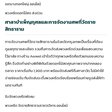
เขตบางกอกใหญ่ ออนไลน์
พวงหรีดดอกไม้สด ส่งด่วน
ศาลาบำเพ็ญกุศลและการจัดงานศพที่วัดราช
สิทธาราม
การจัดงานศพที่วัดราชสิทธารามในจังหวัดกรุงเทพเป็นเรื่องที่ต้อง
ดูแลทุกรายละเอียด รวมถึงการจัด
ส่งพวงหรีดด่วน
เพื่อแสดงความ
ไว้อาลัย ทางร้าน Aorest เข้าใจดีว่าทุกพวงหรีดคือตัวแทนของความ
รู้สึก จึงจัดทำอย่างพิถีพิถันด้วยดอกไม้สดคุณภาพจากปากคลอง
ตลาด ราคาเริ่มต้น 1,300 บาท พร้อมจัดส่งฟรีถึงศาลาวัด ไม่มีค่าใช้
จ่ายซ่อนเร้น ทีมจัดส่งจะตั้งพวงหรีดเรียบร้อยพร้อมถ่ายรูปส่งให้ท่า
นทราบทันที
รับจัดพวงหรีดพัดลม
พวงหรีด วัดราชสิทธารามราชวรวิหาร ออนไลน์