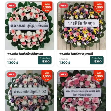
-19%
-19%
พวงหรีด วัดสวัสดิ์วารีสีมาราม
พวงหรีด วัดแก้วฟ้าจุฬามณี
มัดจำเพียง
มัดจำเพียง
1,600
฿
1,600
฿
฿260
฿260
1,300
฿
1,300
฿
-19%
-19%