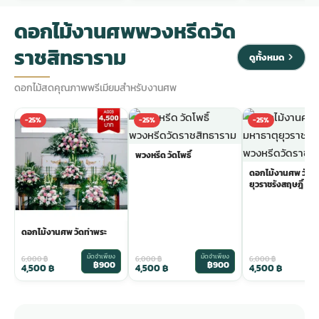
ดอกไม้งานศพพวงหรีดวัด
ราชสิทธาราม
ดูทั้งหมด
ดอกไม้สดคุณภาพพรีเมียมสำหรับงานศพ
-25%
-25%
-25%
พวงหรีด วัดโพธิ์
ดอกไม้งานศพ วัดม
ยุวราชรังสฤษฎิ์
ดอกไม้งานศพ วัดท่าพระ
มัดจำเพียง
มัดจำเพียง
ม
6,000
฿
6,000
฿
6,000
฿
฿900
฿900
4,500
฿
4,500
฿
4,500
฿