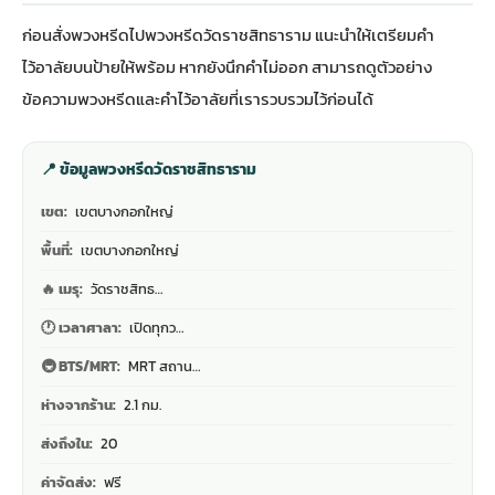
ก่อนสั่งพวงหรีดไปพวงหรีดวัดราชสิทธาราม แนะนำให้เตรียมคำ
ไว้อาลัยบนป้ายให้พร้อม หากยังนึกคำไม่ออก สามารถดู
ตัวอย่าง
ข้อความพวงหรีดและคำไว้อาลัย
ที่เรารวบรวมไว้ก่อนได้
📍 ข้อมูลพวงหรีดวัดราชสิทธาราม
เขต:
เขตบางกอกใหญ่
พื้นที่:
เขตบางกอกใหญ่
🔥 เมรุ:
วัดราชสิทธ…
🕐 เวลาศาลา:
เปิดทุกว…
🚇 BTS/MRT:
MRT สถาน…
ห่างจากร้าน:
2.1 กม.
ส่งถึงใน:
20
ค่าจัดส่ง:
ฟรี