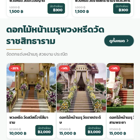
พวงหรีด วัดเทวีวรญาติ
พวงหรีด วัดราชสิทธารามราชวรวิหาร
มัดจำเพียง
มัดจำเพียง
1,800
฿
1,800
฿
฿300
฿300
1,500
฿
1,500
฿
ดอกไม้หน้าเมรุพวงหรีดวัด
ราชสิทธาราม
ดูทั้งหมด
จัดตกแต่งหน้าเมรุ สวยงาม ประณีต
-20%
-14%
-14%
พวงหรีด วัดสวัสดิ์วารีสีมา
ดอกไม้หน้าเมรุ วัดราชประดิ
ดอกไม้หน้าเมรุ วัด
ราม
ษ
สามพระยา
มัดจำเพียง
มัดจำเพียง
ม
12,500
฿
17,500
฿
17,500
฿
฿2,000
฿3,000
฿
10,000
฿
15,000
฿
15,000
฿