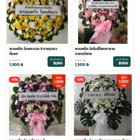
พวงหรีด วัดพระราม 9 กาญจนา
พวงหรีด วัดโมลีโลกยาราม
ภิเษก
ราชวรวิหาร
มัดจำเพียง
มัดจำเพียง
1,600
฿
1,800
฿
฿260
฿300
1,300
฿
1,500
฿
-17%
-17%