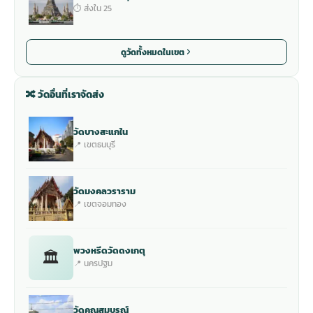
⏱ ส่งใน 25
ดูวัดทั้งหมดในเขต
🔀 วัดอื่นที่เราจัดส่ง
วัดบางสะแกใน
📍 เขตธนบุรี
วัดมงคลวราราม
📍 เขตจอมทอง
พวงหรีดวัดดงเกตุ
🏛
📍 นครปฐม
วัดคุณสมบูรณ์