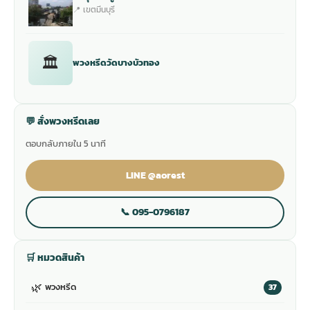
📍 เขตมีนบุรี
🏛
พวงหรีดวัดบางบัวทอง
💬 สั่งพวงหรีดเลย
ตอบกลับภายใน 5 นาที
LINE @aorest
📞 095-0796187
🛒 หมวดสินค้า
🌿
พวงหรีด
37