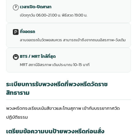
🕐
เวลาเปิด-ปิดศาลา
เปิดทุกวัน 06.00-21.00 น. พิธีสวด 19.00 น.
🅿️
ที่จอดรถ
ลานจอดรถในวัดพอสมควร สามารถเข้าถึงจากถนนอิสรภาพ-วังเดิม
🚇
BTS / MRT ใกล้ที่สุด
MRT สถานีอิสรภาพ เดินประมาณ 10-15 นาที
ระเบียบการรับพวงหรีดที่พวงหรีดวัดราช
สิทธาราม
พวงหรีดทรงเรียบเน้นสีขาวและโทนสุภาพ เข้ากับบรรยากาศวัด
ปฏิบัติธรรม
เตรียมข้อความบนป้ายพวงหรีดก่อนสั่ง