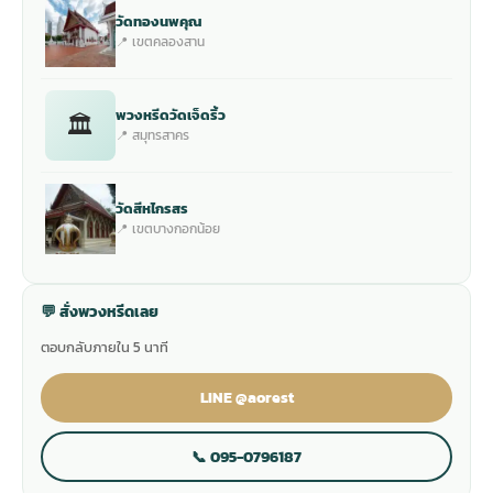
วัดทองนพคุณ
📍 เขตคลองสาน
พวงหรีดวัดเจ็ดริ้ว
🏛
📍 สมุทรสาคร
วัดสีหไกรสร
📍 เขตบางกอกน้อย
💬 สั่งพวงหรีดเลย
ตอบกลับภายใน 5 นาที
LINE @aorest
📞 095-0796187