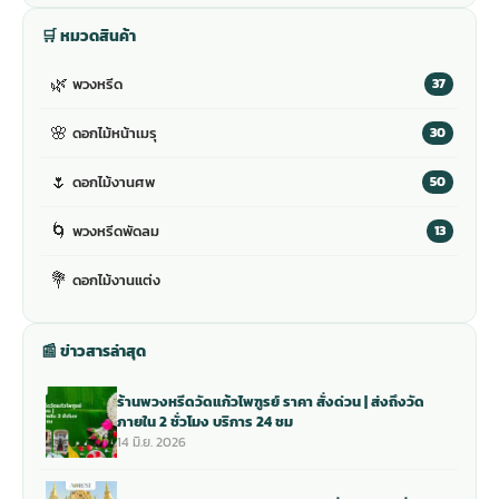
🛒 หมวดสินค้า
🌿
พวงหรีด
37
🌸
ดอกไม้หน้าเมรุ
30
🌷
ดอกไม้งานศพ
50
🌀
พวงหรีดพัดลม
13
💐
ดอกไม้งานแต่ง
📰 ข่าวสารล่าสุด
ร้านพวงหรีดวัดแก้วไพฑูรย์ ราคา สั่งด่วน | ส่งถึงวัด
ภายใน 2 ชั่วโมง บริการ 24 ชม
14 มิ.ย. 2026