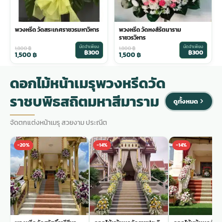
พวงหรีด วัดสระเกศราชวรมหาวิหาร
พวงหรีด วัดหงส์รัตนาราม
ราชวรวิหาร
มัดจำเพียง
มัดจำเพียง
1,800
฿
1,800
฿
฿300
฿300
1,500
฿
1,500
฿
ดอกไม้หน้าเมรุพวงหรีดวัด
ราชบพิธสถิตมหาสีมาราม
ดูทั้งหมด
จัดตกแต่งหน้าเมรุ สวยงาม ประณีต
-20%
-14%
-14%