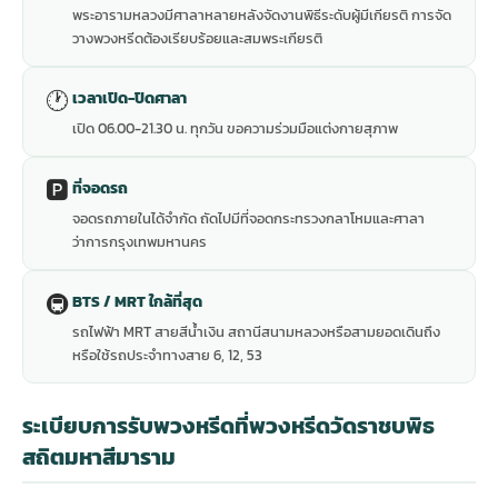
พระอารามหลวงมีศาลาหลายหลังจัดงานพิธีระดับผู้มีเกียรติ การจัด
วางพวงหรีดต้องเรียบร้อยและสมพระเกียรติ
🕐
เวลาเปิด-ปิดศาลา
เปิด 06.00-21.30 น. ทุกวัน ขอความร่วมมือแต่งกายสุภาพ
🅿️
ที่จอดรถ
จอดรถภายในได้จำกัด ถัดไปมีที่จอดกระทรวงกลาโหมและศาลา
ว่าการกรุงเทพมหานคร
🚇
BTS / MRT ใกล้ที่สุด
รถไฟฟ้า MRT สายสีน้ำเงิน สถานีสนามหลวงหรือสามยอดเดินถึง
หรือใช้รถประจำทางสาย 6, 12, 53
ระเบียบการรับพวงหรีดที่พวงหรีดวัดราชบพิธ
สถิตมหาสีมาราม