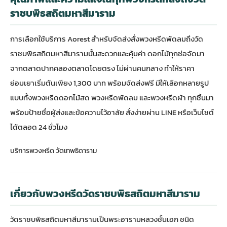
ราชบพิธสถิตมหาสีมาราม
การเลือกใช้บริการ Aorest สำหรับจัดส่ง
สั่งพวงหรีดพัดลม
ถึงวัด
ราชบพิธสถิตมหาสีมารามนั้นสะดวกและคุ้มค่า ดอกไม้ทุกช่อจัดมา
จากตลาดปากคลองตลาดโดยตรง ไม่ผ่านคนกลาง ทำให้ราคา
ย่อมเยาเริ่มต้นเพียง 1,300 บาท พร้อมจัดส่งฟรี มีให้เลือกหลายรูป
แบบทั้งพวงหรีดดอกไม้สด พวงหรีดพัดลม และพวงหรีดผ้า ทุกชิ้นมา
พร้อมป้ายชื่อผู้ส่งและข้อความไว้อาลัย สั่งง่ายผ่าน LINE หรือเว็บไซต์
ได้ตลอด 24 ชั่วโมง
บริการพวงหรีด วัดเทพธิดาราม
เกี่ยวกับพวงหรีดวัดราชบพิธสถิตมหาสีมาราม
วัดราชบพิธสถิตมหาสีมารามเป็นพระอารามหลวงชั้นเอก ชนิด