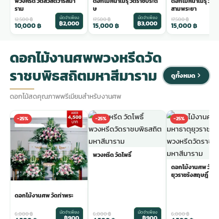
พวงหรีด วัดสวัสดิ์วารีสีมา
ดอกไม้หน้าเมรุ วัดราชประดิ
ดอกไม้หน้าเมรุ วัด
ราม
ษ
สามพระยา
มัดจำเพียง
มัดจำเพียง
ม
12,500
฿
17,500
฿
17,500
฿
฿2,000
฿3,000
฿
10,000
฿
15,000
฿
15,000
฿
ดอกไม้งานศพพวงหรีดวัด
ราชบพิธสถิตมหาสีมาราม
ดูทั้งหมด
ดอกไม้สดคุณภาพพรีเมียมสำหรับงานศพ
-25%
-25%
-25%
พวงหรีด วัดโพธิ์
ดอกไม้งานศพ วัดม
ยุวราชรังสฤษฎิ์
ดอกไม้งานศพ วัดท่าพระ
มัดจำเพียง
มัดจำเพียง
ม
6,000
฿
6,000
฿
6,000
฿
฿900
฿900