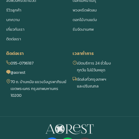
ส่งพวงหรีดตามวัด
ดอกไม้หน้าเมรุ
รีวิวลูกค้า
พวงหรีดพัดลม
บทความ
ดอกไม้งานแต่ง
เกี่ยวกับเรา
รับจัดงานศพ
ติดต่อเรา
ติดต่อเรา
เวลาทำการ
095-0796187
เปิดบริการ 24 ชั่วโมง
ทุกวัน ไม่มีวันหยุด
@aorest
จัดส่งทั่วกรุงเทพฯ
70 ถ. บ้านหม้อ แขวงวังบูรพาภิรมย์
และปริมณฑล
เขตพระนคร กรุงเทพมหานคร
10200