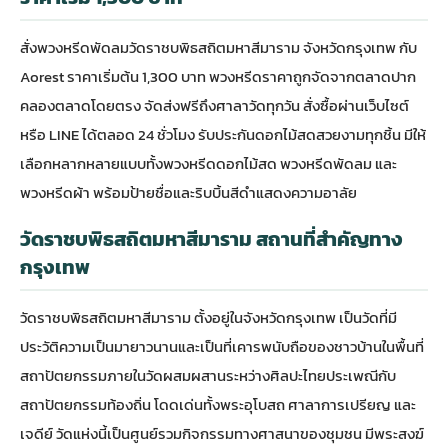
สั่ง
พวงหรีดพัดลม
วัดราชบพิธสถิตมหาสีมาราม จังหวัดกรุงเทพ กับ
Aorest ราคาเริ่มต้น 1,300 บาท
พวงหรีดราคาถูก
จัดจากตลาดปาก
คลองตลาดโดยตรง จัดส่งฟรีถึงศาลาวัดทุกวัน สั่งซื้อผ่านเว็บไซต์
หรือ LINE ได้ตลอด 24 ชั่วโมง รับประกันดอกไม้สดสวยงามทุกชิ้น มีให้
เลือกหลากหลายแบบทั้งพวงหรีดดอกไม้สด พวงหรีดพัดลม และ
พวงหรีดผ้า พร้อมป้ายชื่อและริบบิ้นสีดำแสดงความอาลัย
วัดราชบพิธสถิตมหาสีมาราม สถานที่สำคัญทาง
กรุงเทพ
วัดราชบพิธสถิตมหาสีมาราม
ตั้งอยู่ในจังหวัดกรุงเทพ เป็นวัดที่มี
ประวัติความเป็นมายาวนานและเป็นที่เคารพนับถือของชาวบ้านในพื้นที่
สถาปัตยกรรมภายในวัดผสมผสานระหว่างศิลปะไทยประเพณีกับ
สถาปัตยกรรมท้องถิ่น โดดเด่นทั้งพระอุโบสถ ศาลาการเปรียญ และ
เจดีย์ วัดแห่งนี้เป็นศูนย์รวมกิจกรรมทางศาสนาของชุมชน มีพระสงฆ์