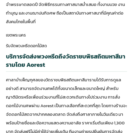
จำพรรษาตลอดปี จัดพิธีกรรมทางศาสนาสม่ำเสมอ ทั้งงานบวช งาน
ทำบุญ และงานฌาปนกิจศพ ถือเป็นสถาบันทางศาสนาที่มีคุณค่าต่อ
สังคมไทยในพื้นที่
เขตพระนคร
รับจัดพวงหรีดดอกไม้สด
บริการจัดส่งพวงหรีดถึงวัดราชบพิธสถิตมหาสีมา
รามโดย Aorest
ศาลาบำเพ็ญกุศลของวัดราชบพิธสถิตมหาสีมารามได้รับการดูแล
อย่างดี สามารถจัดงานศพได้ทั้งขนาดเล็กและขนาดใหญ่ สำหรับ
ญาติมิตรหรือเพื่อนร่วมงานที่ไม่สะดวกเดินทางไปร่วมงาน การสั่ง
ดอกไม้งานศพ
ผ่าน Aorest เป็นทางเลือกที่สะดวกที่สุด โดยทางร้านจะ
จัดดอกไม้สดจากปากคลองตลาด จัดส่งถึงศาลาภายในวันเดียว มา
พร้อมป้ายชื่อและข้อความแสดงความอาลัย ราคาเริ่มต้นเพียง 1,300
บาท จัดส่งฟรีไม่มีค่าใช้จ่ายเพิ่มเติม ทีมงานถ่ายรูปยืนยันการจัดส่ง