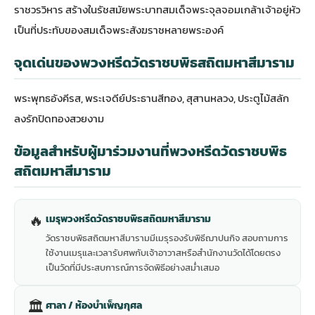
ราชวรวิหาร สร้างในรัชสมัยพระบาทสมเด็จพระจุลจอมเกล้าเจ้าอยู่หัว
เป็นที่ประทับของสมเด็จพระสังฆราชหลายพระองค์
จุดเด่นของพวงหรีดวัดราชบพิธสถิตมหาสีมาราม
พระพุทธอังคีรส, พระเจดีย์ประธานสีทอง, สุสานหลวง, ประตูไม้สลัก
ลงรักปิดทองสวยงาม
ข้อมูลสำหรับผู้มาร่วมงานที่พวงหรีดวัดราชบพิธ
สถิตมหาสีมาราม
🔥
เมรุพวงหรีดวัดราชบพิธสถิตมหาสีมาราม
วัดราชบพิธสถิตมหาสีมารามมีเมรุรองรับพิธีฌาปนกิจ สอบถามการ
ใช้งานเมรุและเวลารับศพกับเจ้าอาวาสหรือสำนักงานวัดได้โดยตรง
เป็นวัดที่มีประสบการณ์การจัดพิธีอย่างสม่ำเสมอ
🏛
ศาลา / ห้องบำเพ็ญกุศล