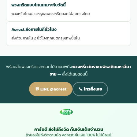
พวงหรีดแบบไหนเหมาะกับวัดนี้
พวงหรีดโทนขาวหรูและพวงหรีดดอกไม้สดทรงไทย
Aorest ส่งภายในกี่ชั่วโมง
ส่งด่วนภายใน 2 ชั่วโมงทุกเขตกรุงเทพชั้นใน
พร้อมส่งพวงหรีดและดอกไม้งานศพถึง
พวงหรีดวัดราชบพิธสถิตมหาสีมา
ราม
— สั่งได้เลยตอนนี้
💬 LINE @aorest
📞 โทรสั่งเลย
100%
MONEY BACK
การันตี ส่งไม่ถึงวัด คืนเงินเต็มจำนวน
ถ้าของไม่ถึงวัดตามนัด Aorest คืนเงิน 100% ไม่มีข้อแม้