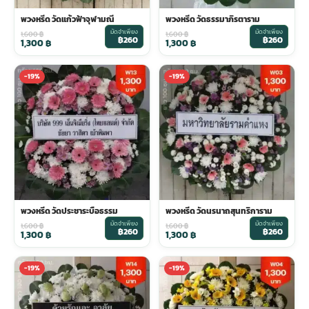
พวงหรีด วัดแก้วฟ้าจุฬามณี
พวงหรีด วัดธรรมาภิรตาราม
พวงดอกไม้งานศพ
มัดจำเพียง
มัดจำเพียง
1,600
฿
1,600
฿
฿260
฿260
1,300
฿
1,300
฿
tpdecorate ปูพื้น
-19%
-19%
พวงหรีด วัดประชาระบือธรรม
พวงหรีด วัดนรนาถสุนทริการาม
มัดจำเพียง
มัดจำเพียง
1,600
฿
1,600
฿
฿260
฿260
1,300
฿
1,300
฿
-19%
-19%