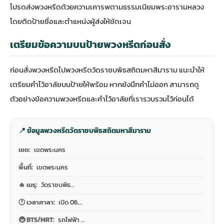
โปรดส่งพวงหรีดด้วยความเคารพตามธรรมเนียมพระอารามหลวง
โดยติดป้ายชื่อและตำแหน่งผู้ส่งให้ชัดเจน
เตรียมข้อความบนป้ายพวงหรีดก่อนสั่ง
ก่อนสั่งพวงหรีดไปพวงหรีดวัดราชบพิธสถิตมหาสีมาราม แนะนำให้
เตรียมคำไว้อาลัยบนป้ายให้พร้อม หากยังนึกคำไม่ออก สามารถดู
ตัวอย่างข้อความพวงหรีดและคำไว้อาลัย
ที่เรารวบรวมไว้ก่อนได้
📍 ข้อมูลพวงหรีดวัดราชบพิธสถิตมหาสีมาราม
เขต:
เขตพระนคร
พื้นที่:
เขตพระนคร
🔥 เมรุ:
วัดราชบพิธ…
🕐 เวลาศาลา:
เปิด 06.…
🚇 BTS/MRT:
รถไฟฟ้า …