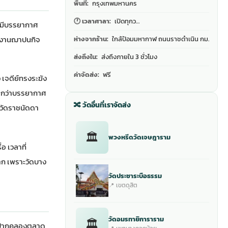
พื้นที่:
กรุงเทพมหานคร
🕐 เวลาศาลา:
เปิดทุกว…
ัดมีบรรยากาศ
รม งานฌาปนกิจ
ห่างจากร้าน:
ใกล้ป้อมมหากาฬ ถนนราชดำเนิน กม.
ส่งถึงใน:
ส่งถึงภายใน 3 ชั่วโมง
ค่าจัดส่ง:
ฟรี
เจดีย์ทรงระฆัง
บอกว่าบรรยากาศ
🔀 วัดอื่นที่เราจัดส่ง
ับวัดราชนัดดา
🏛
พวงหรีดวัดเจษฎาราม
อ เวลาที่
มาก เพราะวัดบาง
วัดประชาระบือธรรม
📍 เขตดุสิต
วัดอมรทายิการาราม
🏛
จากปากคลองตลาด