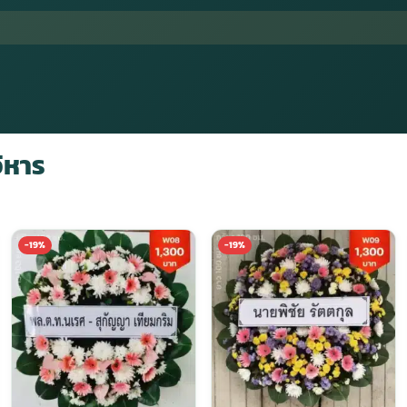
ิหาร
-19%
-19%