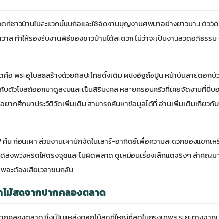
นวัดที่ชาวบ้านในละแวกนี้นับถือและใช้จัดงานบุญงานศพมาอย่างยาวนาน ตัวว
สังฆาวาส ทำให้รองรับงานพิธีของชาวบ้านได้สะดวก ไม่ว่าจะเป็นงานสวดอภิธร
 พระอุโบสถสร้างด้วยศิลปะไทยดั้งเดิม ผนังอิฐถือปูน หน้าบันลายดอกบัว 
ับตัวโบสถ์ออกมาดูสงบและเป็นสิริมงคล หลายครอบครัวที่เคยจัดงานที่นี่
อยากศึกษาประวัติวัดเพิ่มเติม สามารถค้นหาข้อมูลได้ที่
อ่านเพิ่มเติมเกี่ยวก
อ 7 คืน ก่อนเผา ส่วนงานเผามักจัดในเสาร์-อาทิตย์เพื่อความสะดวกของแขกเหรื่
ะได้ส่งพวงหรีดให้ตรงจุดและไม่ผิดพลาด ดูเหมือนเรื่องเล็กแต่จริงๆ สำคัญ
าพจะต้องเสียเวลาขนกลับ
 ดอกไม้สดจากปากคลองตลาด
ที่ปากคลองตลาด ซึ่งเป็นแหล่งดอกไม้สดที่ใหญ่ที่สุดในกรุงเทพฯ ระยะทาง