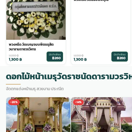
พวงดอกไม้งานศพ
tpdecorate ปูพื้น
พวงหรีด วัดเบญจมบพิตรดุสิต
วนารามราชวรวิหาร
มัดจำเพียง
มัดจำเพียง
1,600
฿
1,600
฿
฿260
฿260
1,300
฿
1,300
฿
ดอกไม้หน้าเมรุวัดราชนัดดารามวรวิ
จัดตกแต่งหน้าเมรุ สวยงาม ประณีต
-20%
-14%