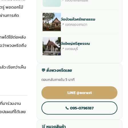
📍 เขตบางกอกน้อย
ตรู่ พอดอกไม้
กผ่านการคัด
วัดบัวแก้วศรัทธาธรรม
📍 เขตคลองสามวา
าพได้ใช้ต่อหลัง
วัดใหญ่ศรีสุพรรณ
นใจว่าพวงหรีดถึง
📍 เขตธนบุรี
้ว เรียกว่าเห็น
💬 สั่งพวงหรีดเลย
ตอบกลับภายใน 5 นาที
LINE @aorest
ี่มาร่วมงาน
📞 095-0796187
อปแผนที่ได้เลย
🛒 หมวดสินค้า