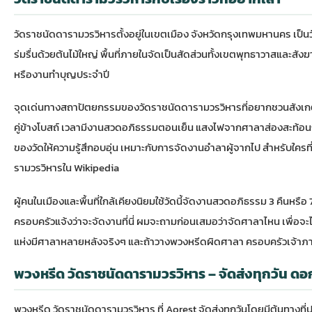
วัดราชนัดดารามวรวิหารตั้งอยู่ในเขตเมือง จังหวัดกรุงเทพมหานคร เป็
ร่มรื่นด้วยต้นไม้ใหญ่ พื้นที่ภายในจัดเป็นสัดส่วนทั้งเขตพุทธาวาสและ
หรืองานทำบุญประจำปี
จุดเด่นทางสถาปัตยกรรมของวัดราชนัดดารามวรวิหารที่อยากชวนสังเกตคือ
คู่ข้างโบสถ์ เวลามีงานสวดอภิธรรมตอนเย็น แสงไฟจากศาลาส่องสะท้อนก
ของวัดให้ความรู้สึกอบอุ่น เหมาะกับการจัดงานอำลาผู้จากไป สำหรับใครที่
รามวรวิหารใน Wikipedia
ผู้คนในเมืองและพื้นที่ใกล้เคียงนิยมใช้วัดนี้จัดงานสวดอภิธรรม 3 คืนหรื
ครอบครัวแจ้งว่าจะจัดงานที่นี่ ผมจะถามก่อนเสมอว่าจัดศาลาไหน เพื่อจ
แห่งมีศาลาหลายหลังจริงๆ และถ้าวางพวงหรีดผิดศาลา ครอบครัวเจ้าภ
พวงหรีด วัดราชนัดดารามวรวิหาร – จัดส่งทุกวัน
พวงหรีด วัดราชนัดดารามวรวิหาร ที่ Aorest จัดส่งทุกวันโดยมีต้นทาง