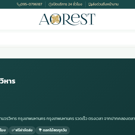
095-0796187
เปิดบริการ 24 ชั่วโมง
ส่งด่วนถึงหน้างาน
วิหาร
ดารามวรวิหาร กรุงเทพมหานคร กรุงเทพมหานคร รวดเร็ว ตรงเวลา จากปากคลองตล
วโมง
✅ ฟรีค่าจัดส่ง
💐 ดอกไม้สดทุกวัน