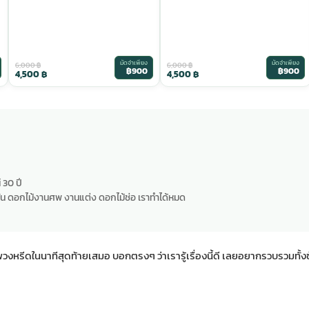
มัดจำเพียง
มัดจำเพียง
6,000
฿
6,000
฿
฿900
฿900
4,500
฿
4,500
฿
 30 ปี
น ดอกไม้งานศพ งานแต่ง ดอกไม้ช่อ เราทำได้หมด
งหรีดในนาทีสุดท้ายเสมอ บอกตรงๆ ว่าเรารู้เรื่องนี้ดี เลยอยากรวบรวมทั้งข