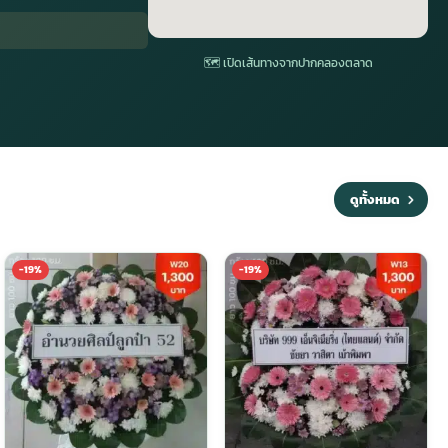
🗺 เปิดเส้นทางจากปากคลองตลาด
ดูทั้งหมด
-19%
-19%