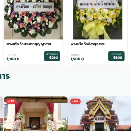
พวงหรีด วัดประสาทบุญญาวาส
พวงหรีด วัดดิสานุการาม
มัดจำเพียง
มัดจำเพียง
1,600
฿
1,800
฿
฿260
฿300
1,300
฿
1,500
฿
หาร
-14%
-14%