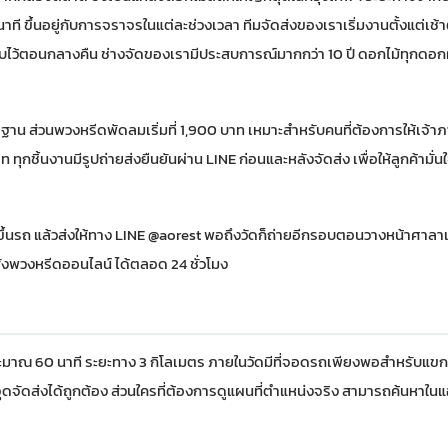
 ขึ้นอยู่กับการจราจรในแต่ละช่วงเวลา ทีมจัดส่งของเราเริ่มงานตั้งแต่เช้า
รับไว้ตอนกลางคืน ช่างจัดของเรามีประสบการณ์มากกว่า 10 ปี ดอกไม้ทุกดอ
ฐาน ส่วน
พวงหรีดพัดลม
เริ่มที่ 1,900 บาท เหมาะสำหรับคนที่ต้องการให้เจ้าภ
บาท ทุกชิ้นงานมีรูปถ่ายส่งยืนยันผ่าน LINE ก่อนและหลังจัดส่ง เพื่อให้ลูกค้ามั่
นขึ้นรถ แล้วส่งให้ทาง LINE @aorest พอถึงวัดก็ถ่ายอีกรอบตอนวางหน้าศาลาแล
ั่งพวงหรีดออนไลน์
ได้ตลอด 24 ชั่วโมง
าณ 60 นาที ระยะทาง 3 กิโลเมตร ภายในวัดมีที่จอดรถเพียงพอสำหรับแขกท
ดจัดส่งได้ถูกต้อง ส่วนใครที่ต้องการดูแผนที่ตำแหน่งจริง สามารถค้นหาในแ