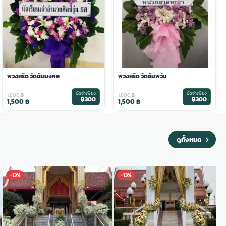
พวงหรีด วัดชัยมงคล
พวงหรีด วัดอัมพวัน
มัดจำเพียง
มัดจำเพียง
1,800
฿
1,800
฿
฿300
฿300
1,500
฿
1,500
฿
ดูทั้งหมด
-13%
-13%