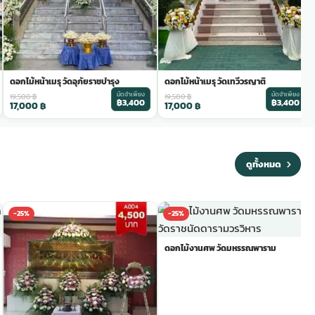
ดอกไม้หน้าเมรุ วัดอุภัยราชบำรุง
ดอกไม้หน้าเมรุ วัดเทวีวรญาติ
มัดจำเพียง
มัดจำเพียง
19,500
฿
19,500
฿
฿3,400
฿3,400
17,000
฿
17,000
฿
ดูทั้งหมด
-25%
-25%
ดอกไม้งานศพ วัดมหรรณพาราม