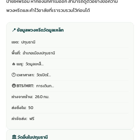
ป้ายให้พร้อม หากยังนึกคำไม่ออก สามารถดู
ตัวอย่างข้อความ
พวงหรีดและคำไว้อาลัย
ที่เรารวบรวมไว้ก่อนได้
📍 ข้อมูลพวงหรีดวัดมูลเหล็ก
เขต:
ปทุมธานี
พื้นที่:
อำเภอเมืองปทุมธานี
🔥 เมรุ:
วัดมูลเหล็…
🕐 เวลาศาลา:
วัดเปิดใ…
🚇 BTS/MRT:
การเดินท…
ห่างจากร้าน:
26.0 กม.
ส่งถึงใน:
50
ค่าจัดส่ง:
ฟรี
🏛 วัดอื่นในปทุมธานี