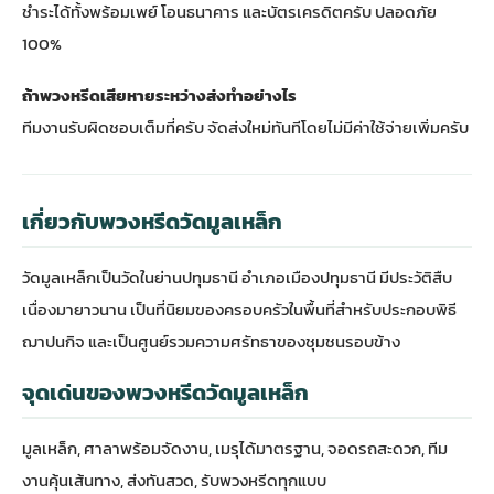
ชำระได้ทั้งพร้อมเพย์ โอนธนาคาร และบัตรเครดิตครับ ปลอดภัย
100%
ถ้าพวงหรีดเสียหายระหว่างส่งทำอย่างไร
ทีมงานรับผิดชอบเต็มที่ครับ จัดส่งใหม่ทันทีโดยไม่มีค่าใช้จ่ายเพิ่มครับ
เกี่ยวกับพวงหรีดวัดมูลเหล็ก
วัดมูลเหล็กเป็นวัดในย่านปทุมธานี อำเภอเมืองปทุมธานี มีประวัติสืบ
เนื่องมายาวนาน เป็นที่นิยมของครอบครัวในพื้นที่สำหรับประกอบพิธี
ฌาปนกิจ และเป็นศูนย์รวมความศรัทธาของชุมชนรอบข้าง
จุดเด่นของพวงหรีดวัดมูลเหล็ก
มูลเหล็ก, ศาลาพร้อมจัดงาน, เมรุได้มาตรฐาน, จอดรถสะดวก, ทีม
งานคุ้นเส้นทาง, ส่งทันสวด, รับพวงหรีดทุกแบบ