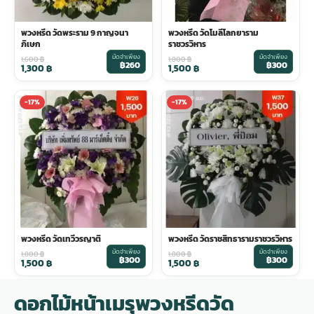
พวงหรีด วัดพระราม 9 กาญจนา
พวงหรีด วัดโมลีโลกยาราม
ภิเษก
ราชวรวิหาร
มัดจำเพียง
มัดจำเพียง
1,600
฿
1,800
฿
฿260
฿300
1,300
฿
1,500
฿
-17%
-17%
พวงหรีด วัดเทวีวรญาติ
พวงหรีด วัดราชสิทธารามราชวรวิหาร
มัดจำเพียง
มัดจำเพียง
1,800
฿
1,800
฿
฿300
฿300
1,500
฿
1,500
฿
ดอกไม้หน้าเมรุพวงหรีดวัด