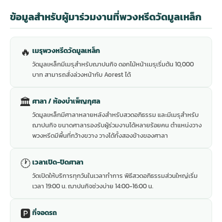
ข้อมูลสำหรับผู้มาร่วมงานที่พวงหรีดวัดมูลเหล็ก
🔥
เมรุพวงหรีดวัดมูลเหล็ก
วัดมูลเหล็กมีเมรุสำหรับฌาปนกิจ ดอกไม้หน้าเมรุเริ่มต้น 10,000
บาท สามารถสั่งล่วงหน้ากับ Aorest ได้
🏛
ศาลา / ห้องบำเพ็ญกุศล
วัดมูลเหล็กมีศาลาหลายหลังสำหรับสวดอภิธรรม และมีเมรุสำหรับ
ฌาปนกิจ ขนาดศาลารองรับผู้ร่วมงานได้หลายร้อยคน ตำแหน่งวาง
พวงหรีดมีพื้นที่กว้างขวาง วางได้ทั้งสองข้างของศาลา
🕐
เวลาเปิด-ปิดศาลา
วัดเปิดให้บริการทุกวันในเวลาทำการ พิธีสวดอภิธรรมส่วนใหญ่เริ่ม
เวลา 19:00 น. ฌาปนกิจช่วงบ่าย 14:00-16:00 น.
🅿️
ที่จอดรถ