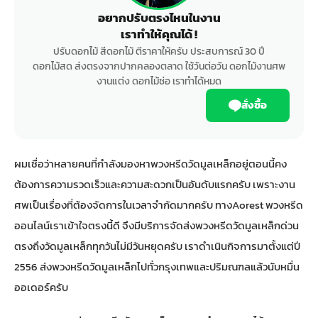
อยากปรับตรงไหนในงาน
เราทำให้คุณได้ !
ปรับดอกไม้ สีดอกไม้ ตีราคาให้ครับ ประสบการณ์ 30 ปี
ดอกไม้สด ส่งตรงจากปากคลองตลาด ใช้วันต่อวัน ดอกไม้งานศพ
งานแต่ง ดอกไม้ช่อ เราทำได้หมด
สั่งซื้อ
ผมเชื่อว่าหลายคนที่กำลังมองหาพวงหรีดวัดมูลเหล็กอยู่ตอนนี้คง
ต้องการความรวดเร็วและความสะดวกเป็นอันดับแรกครับ เพราะงาน
ศพเป็นเรื่องที่ต้องจัดการในเวลาจำกัดมากครับ ทาง
Aorest พวงหรีด
ออนไลน์
เราเข้าใจตรงนี้ดี จึงมีบริการจัดส่งพวงหรีดวัดมูลเหล็กด่วน
ตรงถึงวัดมูลเหล็กทุกวันไม่มีวันหยุดครับ เราดำเนินกิจการมาตั้งแต่ปี
2556 ส่งพวงหรีดวัดมูลเหล็กไปทั่วกรุงเทพและปริมณฑลแล้วนับหมื่น
ออเดอร์ครับ