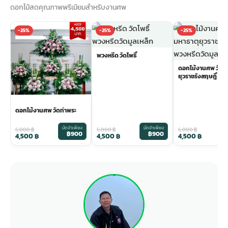
ดอกไม้สดคุณภาพพรีเมียมสำหรับงานศพ
-25%
-25%
-25%
พวงหรีด วัดโพธิ์
ดอกไม้งานศพ วัดม
ยุวราชรังสฤษฎิ์
ดอกไม้งานศพ วัดท่าพระ
มัดจำเพียง
มัดจำเพียง
ม
6,000
฿
6,000
฿
6,000
฿
฿900
฿900
4,500
฿
4,500
฿
4,500
฿