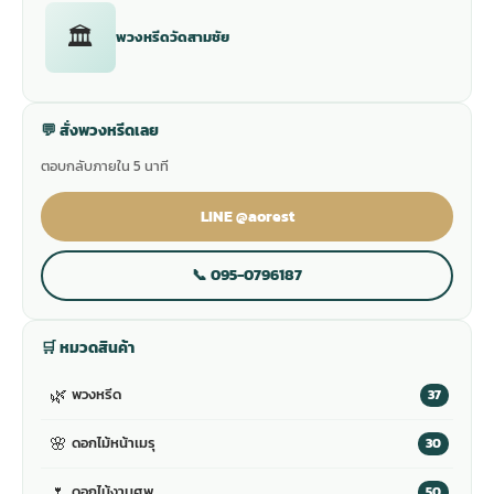
🏛
พวงหรีดวัดสามชัย
💬 สั่งพวงหรีดเลย
ตอบกลับภายใน 5 นาที
LINE @aorest
📞 095-0796187
🛒 หมวดสินค้า
🌿
พวงหรีด
37
🌸
ดอกไม้หน้าเมรุ
30
🌷
ดอกไม้งานศพ
50