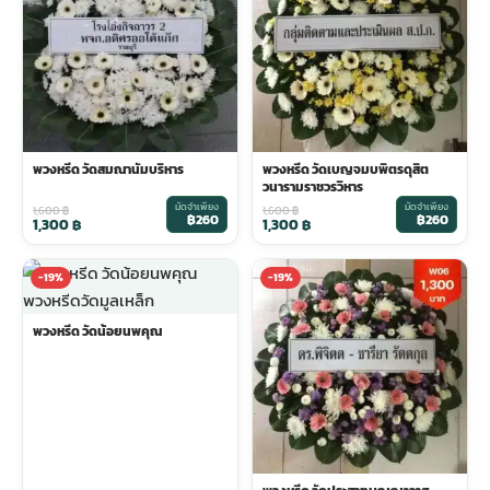
พวงดอกไม้งานศพ
tpdecorate ปูพื้น
พวงหรีด วัดสมณานัมบริหาร
พวงหรีด วัดเบญจมบพิตรดุสิต
วนารามราชวรวิหาร
มัดจำเพียง
มัดจำเพียง
1,600
฿
1,600
฿
฿260
฿260
1,300
฿
1,300
฿
-19%
-19%
พวงหรีด วัดน้อยนพคุณ