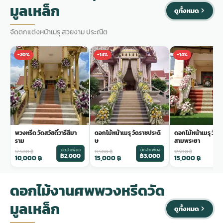
มูลเหล็ก
ดูทั้งหมด
จัดตกแต่งหน้าเมรุ สวยงาม ประณีต
-20%
-14%
-14%
พวงหรีด วัดสวัสดิ์วารีสีมา
ดอกไม้หน้าเมรุ วัดราชประดิ
ดอกไม้หน้าเมรุ วัด
ราม
ษ
สามพระยา
มัดจำเพียง
มัดจำเพียง
ม
12,500
฿
17,500
฿
17,500
฿
฿2,000
฿3,000
฿
10,000
฿
15,000
฿
15,000
฿
ดอกไม้งานศพพวงหรีดวัด
มูลเหล็ก
ดูทั้งหมด