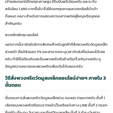
เข้าผสมดอกไม้ไทยคุณภาพสูง มีริบบิ้นพรีเมียมครับ และระดับ
พรีเมียม 1,490 บาทขึ้นไป ซึ่งใช้ดอกกุหลาบและดอกลิลลี่นำเข้า
ทั้งหมด เหมาะสำหรับการแสดงความเคารพต่อผู้ใหญ่หรือบุคคล
สำคัญครับ
พวงหรีดพัดลม ออนไลน์
นอกจากนี้เรายังมีบริการพิเศษสำหรับลูกค้าที่สั่งพวงหรีดวัดมูลเหล็ก
ล่วงหน้า คือมีส่วนลด 5% และสามารถระบุเวลาจัดส่งที่แน่นอนได้เลย
ครับ ทำให้ไม่ต้องกังวลเรื่องพวงหรีดถึงช้าหรือเร็วเกินงานครับ ดู
ข้อมูลความหมายของ
พวงหรีด
เพิ่มเติมได้เลยนะครับ
วิธีสั่งพวงหรีดวัดมูลเหล็กออนไลน์ง่ายๆ ภายใน 3
ขั้นตอน
ขั้นตอนการสั่งพวงหรีดวัดมูลเหล็กผ่าน Aorest ง่ายมากครับ ขั้นที่ 1
เลือกแบบพวงหรีดที่ชอบจากหน้าเว็บหรือแจ้งทาง LINE ขั้นที่ 2 กรอก
ชื่อผู้รับ ชื่องาน วันเวลา และที่อยู่วัดมูลเหล็ก ขั้นที่ 3 ชำระเงินผ่าน