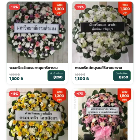
-19%
-19%
พวงหรีด วัดนรนาถสุนทริการาม
พวงหรีด วัดบุรณศิริมาตยาราม
มัดจำเพียง
มัดจำเพียง
1,600
฿
1,600
฿
฿260
฿260
1,300
฿
1,300
฿
-19%
-17%