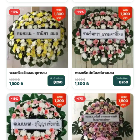
-19%
-19%
พวงหรีด วัดจอมสุดาราม
พวงหรีด วัดโบสถ์สามเสน
มัดจำเพียง
มัดจำเพียง
1,600
฿
1,600
฿
฿260
฿260
1,300
฿
1,300
฿
-19%
-17%