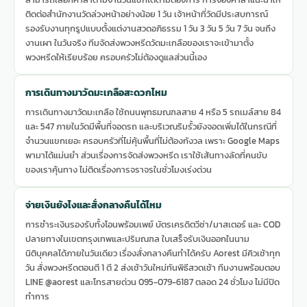
ติดต่อสำนักงานวัดล่วงหน้าอย่างน้อย 1 วัน เจ้าหน้าที่วัดมีประสบการณ์
รองรับงานทุกรูปแบบตั้งแต่งานสวดอภิธรรม 1 วัน 3 วัน 5 วัน 7 วัน จนถึง
งานเผา ในวันจริง ทีมจัดส่งพวงหรีดวัดมะเกลือของเราจะเข้ามาตั้ง
พวงหรีดให้เรียบร้อย ครอบครัวไม่ต้องดูแลส่วนนี้เอง
การเดินทางมาวัดมะเกลือสะดวกไหม
การเดินทางมาวัดมะเกลือ ใช้ถนนพุทธมณฑลสาย 4 หรือ 5 รถเมล์สาย 84
และ 547 ภายในวัดมีพื้นที่จอดรถ และบริเวณริมรั้วยังจอดเพิ่มได้ในกรณีที่
จำนวนแขกเยอะ ครอบครัวที่ไม่คุ้นพื้นที่ไม่ต้องกังวล เพราะ Google Maps
พามาได้แม่นยำ ส่วนเรื่องการจัดส่งพวงหรีด เราใช้เส้นทางลัดที่คนขับ
ของเราคุ้นทาง ไม่ติดเรื่องการจราจรในชั่วโมงเร่งด่วน
จ่ายเงินยังไงและสั่งกลางคืนได้ไหม
การชำระเงินรองรับทั้งโอนพร้อมเพย์ บัตรเครดิตวีซ่า/มาสเตอร์ และ COD
ปลายทางในเขตกรุงเทพและปริมณฑล ใบเสร็จรับเงินออกในนาม
นิติบุคคลได้ภายในวันเดียว เรื่องสั่งกลางคืนทำได้ครับ Aorest มีคิวเช้าทุก
วัน สั่งพวงหรีดตอนตี 1 ตี 2 ส่งเช้าวันใหม่ทันพิธีสวดเช้า ทีมงานพร้อมตอบ
LINE @aorest และโทรสายด่วน 095-079-6187 ตลอด 24 ชั่วโมง ไม่มีปิด
ทำการ