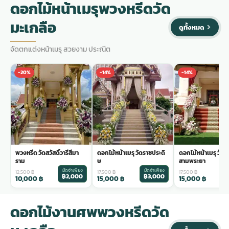
ดอกไม้หน้าเมรุพวงหรีดวัด
มะเกลือ
ดูทั้งหมด
จัดตกแต่งหน้าเมรุ สวยงาม ประณีต
-20%
-14%
-14%
พวงหรีด วัดสวัสดิ์วารีสีมา
ดอกไม้หน้าเมรุ วัดราชประดิ
ดอกไม้หน้าเมรุ วัด
ราม
ษ
สามพระยา
มัดจำเพียง
มัดจำเพียง
ม
12,500
฿
17,500
฿
17,500
฿
฿2,000
฿3,000
฿
10,000
฿
15,000
฿
15,000
฿
ดอกไม้งานศพพวงหรีดวัด