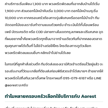
ค่าบริการเริ่มเพียง 1,300 บาท พวงหรีดพัดลมที่เอากลับบ้านได้เริ่ม
1,900 บาท ส่วนดอกไม้หน้าหีบเริ่ม 3,000 บาท ดอกไม้หน้าเมรุเริ่ม
10,000 บาท หากครอบครัวต้องการรุ่นพิเศษหรือดอกไม้นำเข้า ทีม
จัดดอกไม้ของเรารับทำตามแบบด้วยครับ ชำระเงินได้ทั้งโอนพร้อม
เพย์ บัตรเครดิต หรือ COD ปลายทางในเขตกรุงเทพและปริมณฑล จุด
ที่ผมอยากย้ำคือพวงหรีดทุกชิ้นมาจากร้านเดียวกันที่ปากคลองตลาด
คุมคุณภาพได้เต็มที่ ไม่ใช่จ้างต่อให้ใคร ใครต้องการดูตัวเลือก
พวงหรีดพัดลม
แบบอื่นๆ คลิกเข้าไปอ่านได้เลย
ในกรณีที่ลูกค้าสั่งช่วงดึก ทีมจัดส่งของเรามีคิวเช้าเตรียมไว้อยู่แล้ว จะ
รองรับงานที่วัดมะเกลือที่ต้องส่งก่อนพิธีสวดเช้าได้สบายๆ ถ้าอยากให้
พวงหรีดไปถึงทันเวลาตั้งศพ โทรหาผมที่ 095-079-6187 หรือ LINE
@aorest นะครับ
ทำไมหลายครอบครัวเลือกใช้บริการกับ Aorest