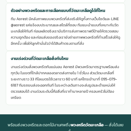
ตัวอย่างพวงหรีดและการเลือกแบบที่วัดมะเกลือดูได้ที่ไหน
ทีม Aorest มีคลังภาพแบบพวงหรีดที่ส่งจริงให้ดูทั้งทางเว็บไซต์และ LINE
@aorest แค่แจ้งงบประมาณและสไตล์ที่ชอบ ทีมแนะนำแบบที่เหมาะกับวัด
มะเกลือให้ทันที ก่อนผลิตจริงเรามีบริการส่งภาพดราฟต์ป้ายให้ตรวจสอบ
ความถูกต้อง และก่อนส่งของจริงเรายังถ่ายภาพพวงหรีดที่ทำเสร็จส่งให้ดู
อีกครั้ง เพื่อให้ลูกค้ามั่นใจว่าได้สินค้าตรงตามที่สั่ง
งานเร่งด่วนที่วัดมะเกลือสั่งทันไหม
งานเร่งด่วนสั่งพวงหรีดทันแน่นอน Aorest มีพวงหรีดมาตรฐานพร้อมส่ง
ทุกวัน ในเขตที่ใกล้ปากคลองตลาดส่งภายใน 1 ชั่วโมง ส่วนวัดมะเกลือที่
ระยะทางราว 33 กิโลเมตรใช้เวลาราว 60 นาที แค่โทรเข้ามาที่ 095-079-
6187 ทีมรถขนส่งจะออกทันที ในระหว่างเดินทางจะส่งรูปและตำแหน่งให้
ตรวจสอบได้ งานด่วนระดับนี้คือสิ่งที่เราทำมาหลายปี ครอบครัวไม่ต้อง
เครียด
พร้อมส่งพวงหรีดและดอกไม้งานศพถึง
พวงหรีดวัดมะเกลือ
— สั่งได้เลย