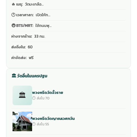
🔥 เมรุ:
วัดมะเกลือ…
🕐 เวลาศาลา:
เปิดให้ก…
🚇 BTS/MRT:
ใช้ถนนพุ…
ห่างจากร้าน:
33 กม.
ส่งถึงใน:
60
ค่าจัดส่ง:
ฟรี
🏛 วัดอื่นในนครปฐม
พวงหรีดวัดงิ้วราย
🏛
⏱ ส่งใน 70
พวงหรีดวัดญาณเวศกวัน
⏱ ส่งใน 55