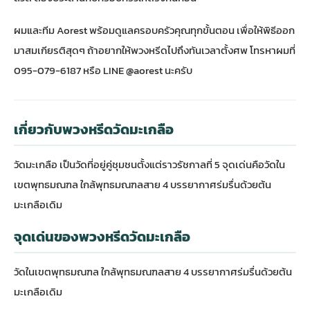
ผมและทีม Aorest พร้อมดูแลครอบครัวคุณทุกขั้นตอน เพื่อให้พิธีออก
มาสมเกียรติสุดๆ ถ้าอยากให้พวงหรีดไปถึงทันเวลาตั้งศพ โทรหาผมที่
095-079-6187 หรือ LINE @aorest นะครับ
เกี่ยวกับพวงหรีดวัดมะเกลือ
วัดมะเกลือ เป็นวัดที่อยู่คู่ชุมชนตั้งแต่ราวรัชกาลที่ 5 จุดเด่นคือวัดใน
เขตพุทธมณฑล ใกล้พุทธมณฑลสาย 4 บรรยากาศร่มรื่นด้วยต้น
มะเกลือเดิม
จุดเด่นของพวงหรีดวัดมะเกลือ
วัดในเขตพุทธมณฑล ใกล้พุทธมณฑลสาย 4 บรรยากาศร่มรื่นด้วยต้น
มะเกลือเดิม