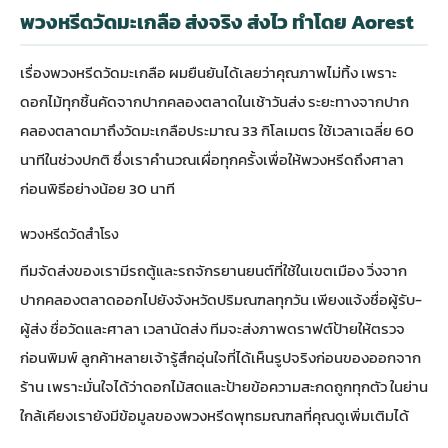
พวงหรีดวัดมะเกลือ ส่งจริง ส่งไว ทำโดย Aorest
เรื่องพวงหรีดวัดมะเกลือ ผมยืนยันได้เลยว่าคุณภาพไม่ทิ้ง เพราะ
ดอกไม้ทุกชิ้นคัดจากปากคลองตลาดในเช้าวันส่ง ระยะทางจากปาก
คลองตลาดมาถึงวัดมะเกลือประมาณ 33 กิโลเมตร ใช้เวลาเฉลี่ย 60
นาทีในช่วงปกติ ซึ่งเราคำนวณเผื่อทุกครั้งเพื่อให้พวงหรีดถึงศาลา
ก่อนพิธีอย่างน้อย 30 นาที
พวงหรีดวัดสำโรง
ทีมจัดส่งของเรามีรถตู้และรถจักรยานยนต์ที่ใช้ในเขตเมือง วิ่งจาก
ปากคลองตลาดออกไปยังจังหวัดปริมณฑลทุกวัน เพียงแจ้งชื่อผู้รับ-
ผู้ส่ง ชื่อวัดและศาลา เวลานัดส่ง ทีมจะส่งภาพดราฟต์ป้ายให้ตรวจ
ก่อนพิมพ์ ลูกค้าหลายเจ้ารู้สึกอุ่นใจที่ได้เห็นรูปจริงก่อนของออกจาก
ร้าน เพราะมั่นใจได้ว่าดอกไม้สดและป้ายข้อความสะกดถูกทุกตัว ในย่าน
ใกล้เคียงเรายังมีข้อมูลของ
พวงหรีดพุทธมณฑล
ที่คุณดูเพิ่มเติมได้