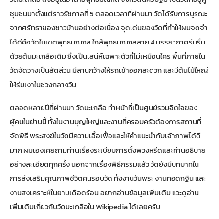
ชุมชนมาตั้งแต่ราวรัชกาลที่ 5 ตลอดเวลาที่ผ่านมา วัดได้รับการบูรณะ
จากศรัทธาของชาวบ้านอย่างต่อเนื่อง จุดเด่นของวัดที่ทำให้ผมจดจำ
ได้ดีคือวัดในเขตพุทธมณฑล ใกล้พุทธมณฑลสาย 4 บรรยากาศร่มรื่น
ด้วยต้นมะเกลือเดิม ซึ่งเป็นเสน่ห์เฉพาะตัวที่ไม่เหมือนใคร พื้นที่ภายใน
วัดจัดวางเป็นสัดส่วน มีลานกว้างให้รถเข้าออกสะดวก และมีต้นไม้ใหญ่
ให้ร่มเงาในช่วงกลางวัน
ตลอดหลายปีที่ผ่านมา วัดมะเกลือ ทำหน้าที่เป็นศูนย์รวมจิตใจของ
ผู้คนในย่านนี้ ทั้งในงานบุญใหญ่และงานที่ครอบครัวต้องการสถานที่
จัดพิธี พระสงฆ์ในวัดมีความเอื้อเฟื้อและให้คำแนะนำกับเจ้าภาพได้ดี
มาก ผมเองเคยถามท่านเรื่องระเบียบการตั้งพวงหรีดและท่านอธิบาย
อย่างละเอียดทุกครั้ง นอกจากเรื่องพิธีกรรมแล้ว วัดยังมีบทบาทใน
การส่งเสริมคุณภาพชีวิตคนรอบวัด ทั้งงานวันพระ งานทอดกฐิน และ
งานสงเคราะห์ในยามเดือดร้อน อยากอ่านข้อมูลเพิ่มเติม แวะดู
อ่าน
เพิ่มเติมเกี่ยวกับวัดมะเกลือใน Wikipedia
ได้เลยครับ