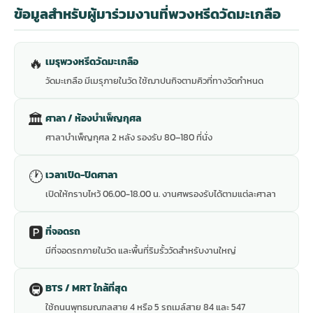
ข้อมูลสำหรับผู้มาร่วมงานที่พวงหรีดวัดมะเกลือ
🔥
เมรุพวงหรีดวัดมะเกลือ
วัดมะเกลือ มีเมรุภายในวัด ใช้ฌาปนกิจตามคิวที่ทางวัดกำหนด
🏛
ศาลา / ห้องบำเพ็ญกุศล
ศาลาบำเพ็ญกุศล 2 หลัง รองรับ 80–180 ที่นั่ง
🕐
เวลาเปิด-ปิดศาลา
เปิดให้กราบไหว้ 06.00-18.00 น. งานศพรองรับได้ตามแต่ละศาลา
🅿️
ที่จอดรถ
มีที่จอดรถภายในวัด และพื้นที่ริมรั้ววัดสำหรับงานใหญ่
🚇
BTS / MRT ใกล้ที่สุด
ใช้ถนนพุทธมณฑลสาย 4 หรือ 5 รถเมล์สาย 84 และ 547