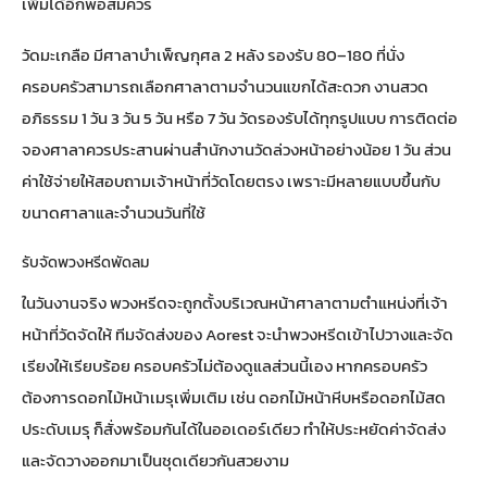
เพิ่มได้อีกพอสมควร
วัดมะเกลือ มีศาลาบำเพ็ญกุศล 2 หลัง รองรับ 80–180 ที่นั่ง
ครอบครัวสามารถเลือกศาลาตามจำนวนแขกได้สะดวก งานสวด
อภิธรรม 1 วัน 3 วัน 5 วัน หรือ 7 วัน วัดรองรับได้ทุกรูปแบบ การติดต่อ
จองศาลาควรประสานผ่านสำนักงานวัดล่วงหน้าอย่างน้อย 1 วัน ส่วน
ค่าใช้จ่ายให้สอบถามเจ้าหน้าที่วัดโดยตรง เพราะมีหลายแบบขึ้นกับ
ขนาดศาลาและจำนวนวันที่ใช้
รับจัดพวงหรีดพัดลม
ในวันงานจริง พวงหรีดจะถูกตั้งบริเวณหน้าศาลาตามตำแหน่งที่เจ้า
หน้าที่วัดจัดให้ ทีมจัดส่งของ Aorest จะนำพวงหรีดเข้าไปวางและจัด
เรียงให้เรียบร้อย ครอบครัวไม่ต้องดูแลส่วนนี้เอง หากครอบครัว
ต้องการ
ดอกไม้หน้าเมรุ
เพิ่มเติม เช่น ดอกไม้หน้าหีบหรือดอกไม้สด
ประดับเมรุ ก็สั่งพร้อมกันได้ในออเดอร์เดียว ทำให้ประหยัดค่าจัดส่ง
และจัดวางออกมาเป็นชุดเดียวกันสวยงาม