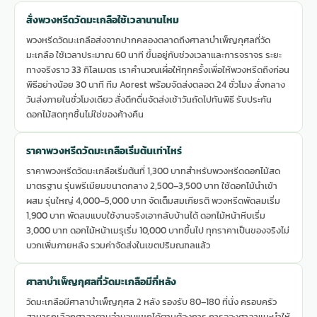
สั่งพวงหรีดวัดมะเกลือใช้เวลานานไหม
พวงหรีดวัดมะเกลือส่งจากปากคลองตลาดถึงศาลาบำเพ็ญกุศลที่วัด
มะเกลือ ใช้เวลาประมาณ 60 นาที ขึ้นอยู่กับช่วงเวลาและการจราจร ระยะ
ทางจริงราว 33 กิโลเมตร เราคำนวณเผื่อให้ทุกครั้งเพื่อให้พวงหรีดถึงก่อน
พิธีอย่างน้อย 30 นาที ทีม Aorest พร้อมจัดส่งตลอด 24 ชั่วโมง สั่งกลาง
วันส่งภายในชั่วโมงเดียว สั่งดึกดื่นจัดส่งเช้าวันถัดไปทันพิธี รับประกัน
ดอกไม้สดทุกชิ้นไม่ใช่ของค้างคืน
ราคาพวงหรีดวัดมะเกลือเริ่มต้นเท่าไหร่
ราคาพวงหรีดวัดมะเกลือเริ่มต้นที่ 1,300 บาทสำหรับพวงหรีดดอกไม้สด
มาตรฐาน รุ่นพรีเมียมขนาดกลาง 2,500–3,500 บาท ใช้ดอกไม้นำเข้า
ผสม รุ่นใหญ่ 4,000–5,000 บาท จัดเต็มสมเกียรติ พวงหรีดพัดลมเริ่ม
1,900 บาท พัดลมแบบใช้งานจริงเอากลับบ้านได้ ดอกไม้หน้าหีบเริ่ม
3,000 บาท ดอกไม้หน้าเมรุเริ่ม 10,000 บาทขึ้นไป ทุกราคาเป็นของจริงไม่
บวกเพิ่มภายหลัง รวมค่าจัดส่งในเขตปริมณฑลแล้ว
ศาลาบำเพ็ญกุศลที่วัดมะเกลือมีกี่หลัง
วัดมะเกลือมีศาลาบำเพ็ญกุศล 2 หลัง รองรับ 80–180 ที่นั่ง ครอบครัว
สามารถเลือกศาลาตามจำนวนแขกได้ตามต้องการ การจองศาลาแนะนำให้