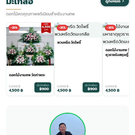
มะเกลือ
ดูทั้งหมด
ดอกไม้สดคุณภาพพรีเมียมสำหรับงานศพ
-25%
-25%
-25%
พวงหรีด วัดโพธิ์
ดอกไม้งานศพ วัดม
ยุวราชรังสฤษฎิ์
ดอกไม้งานศพ วัดท่าพระ
มัดจำเพียง
มัดจำเพียง
ม
6,000
฿
6,000
฿
6,000
฿
฿900
฿900
4,500
฿
4,500
฿
4,500
฿