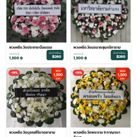
พวงดอกไม้งานศพ
tpdecorate ปูพื้น
พวงหรีด วัดประชาระบือธรรม
พวงหรีด วัดนรนาถสุนทริการาม
มัดจำเพียง
มัดจำเพียง
1,600
฿
1,600
฿
฿260
฿260
1,300
฿
1,300
฿
-19%
-19%
พวงหรีด วัดบุรณศิริมาตยาราม
พวงหรีด วัดพระราม 9 กาญจนา