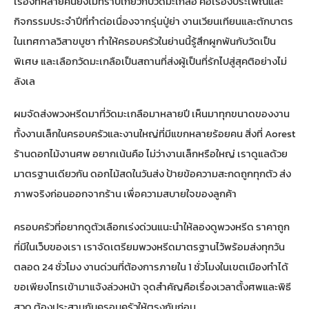
เรื่องที่หลายคนยังไม่ทราบเกี่ยวกับวัดมะเกลือ คือเรื่องประเพณีและ
กิจกรรมประจำปีที่ทำต่อเนื่องจากรุ่นปู่ย่า งานเวียนเทียนและตักบาตร
ในเทศกาลวิสาขบูชา ทำให้ครอบครัวในย่านนี้รู้สึกผูกพันกับวัดเป็น
พิเศษ และเลือกวัดมะเกลือเป็นสถานที่ส่งผู้เป็นที่รักไปสู่สุคติอย่างไม่
ลังเล
ผมจัดส่งพวงหรีดมาที่วัดมะเกลือมาหลายปี เห็นมาทุกขนาดของงาน
ทั้งงานเล็กในครอบครัวและงานใหญ่ที่มีแขกหลายร้อยคน สิ่งที่
Aorest
ร้านดอกไม้งานศพ
อยากเน้นคือ ไม่ว่างานเล็กหรือใหญ่ เราดูแลด้วย
มาตรฐานเดียวกัน ดอกไม้สดในวันส่ง ป้ายข้อความสะกดถูกทุกตัว ส่ง
ภาพจริงก่อนออกจากร้าน เพื่อความสบายใจของลูกค้า
ครอบครัวที่อยากดูตัวเลือกเร่งด่วนแนะนำให้ลองดู
พวงหรีด ราคาถูก
ที่มีในเว็บของเรา เราจัดเตรียมพวงหรีดมาตรฐานไว้พร้อมส่งทุกวัน
ตลอด 24 ชั่วโมง งานด่วนที่ต้องการภายใน 1 ชั่วโมงในเขตเมืองทำได้
ขอเพียงโทรเข้ามาแจ้งล่วงหน้า จุดสำคัญคือเรื่องเวลาตั้งศพและพิธี
สวด ต้องประสานกับครอบครัวให้ตรงกันก่อน