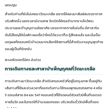
นครปฐม
สำหรับท่านที่ยังไม่เคยมาวัดมะเกลือ อยากให้ลองมาสัมผัสบรรยากาศ
จริงสักครั้ง นอกเวลามีงานศพ วัดเปิดให้คนเข้ามากราบไหว้พระ
ประธานและทำบุญตามอัธยาศัย บรรยากาศภายในร่มรื่น มีศาลาริม
ต้นไม้ใหญ่ให้นั่งพัก ผมเชื่อว่าใครได้แวะมาก็จะรู้สึกสงบใจ และนั่นเป็น
เหตุผลที่ครอบครัวจำนวนมากเลือกใช้สถานที่นี้สำหรับงานบุญสุดท้าย
ของผู้เป็นที่รักครับ
พวงหรีดดอกไม้สด ส่งด่วน
การเดินทางและศาลาบำเพ็ญกุศลที่วัดมะเกลือ
การเดินทางมาวัดมะเกลือ สำหรับครอบครัวที่อยู่ในกรุงเทพ ขึ้นอยู่กับ
เส้นทางที่ใช้และช่วงเวลาที่ออกเดินทาง ใช้ถนนพุทธมณฑลสาย 4 หรือ
5 รถเมล์สาย 84 และ 547 ครอบครัวที่ใช้รถยนต์ส่วนตัวมีพื้นที่จอดรถ
ภายในวัด และในกรณีที่จำนวนแขกเยอะ บริเวณริมรั้ววัดมีพื้นที่จอด