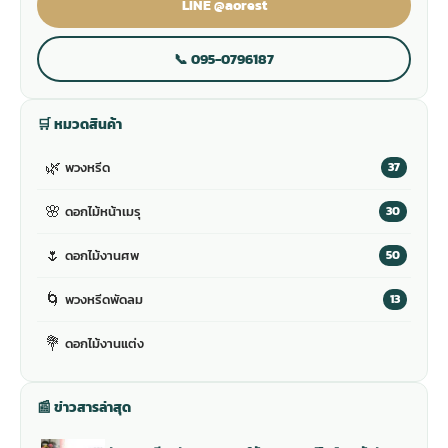
LINE @aorest
📞 095-0796187
🛒 หมวดสินค้า
🌿
พวงหรีด
37
🌸
ดอกไม้หน้าเมรุ
30
🌷
ดอกไม้งานศพ
50
🌀
พวงหรีดพัดลม
13
💐
ดอกไม้งานแต่ง
📰 ข่าวสารล่าสุด