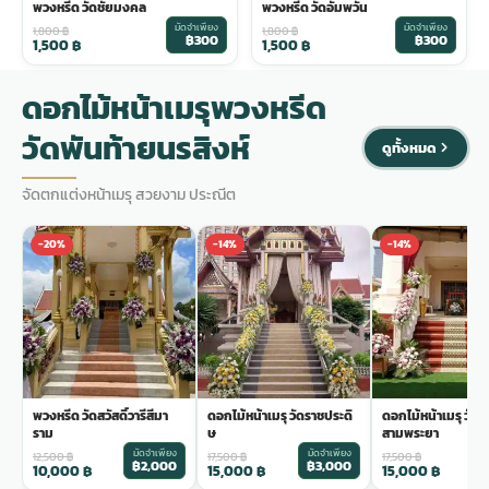
พวงหรีด วัดชัยมงคล
พวงหรีด วัดอัมพวัน
มัดจำเพียง
มัดจำเพียง
1,800
฿
1,800
฿
฿300
฿300
1,500
฿
1,500
฿
ดอกไม้หน้าเมรุพวงหรีด
วัดพันท้ายนรสิงห์
ดูทั้งหมด
จัดตกแต่งหน้าเมรุ สวยงาม ประณีต
-20%
-14%
-14%
พวงหรีด วัดสวัสดิ์วารีสีมา
ดอกไม้หน้าเมรุ วัดราชประดิ
ดอกไม้หน้าเมรุ วัด
ราม
ษ
สามพระยา
มัดจำเพียง
มัดจำเพียง
ม
12,500
฿
17,500
฿
17,500
฿
฿2,000
฿3,000
฿
10,000
฿
15,000
฿
15,000
฿