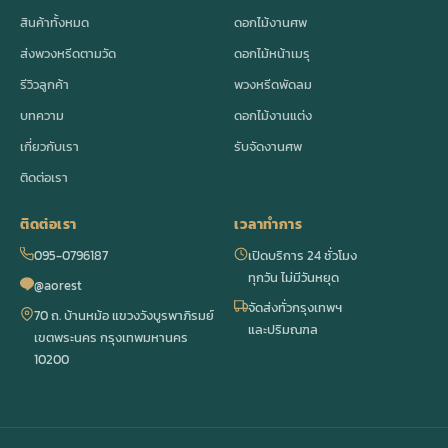
สินค้าทั้งหมด
ดอกไม้งานศพ
ส่งพวงหรีดตามวัด
ดอกไม้หน้าเมรุ
รีวิวลูกค้า
พวงหรีดพัดลม
บทความ
ดอกไม้งานแต่ง
เกี่ยวกับเรา
รับจัดงานศพ
ติดต่อเรา
ติดต่อเรา
เวลาทำการ
095-0796187
เปิดบริการ 24 ชั่วโมง
ทุกวัน ไม่มีวันหยุด
@aorest
จัดส่งทั่วกรุงเทพฯ
70 ถ. บ้านหม้อ แขวงวังบูรพาภิรมย์
และปริมณฑล
เขตพระนคร กรุงเทพมหานคร
10200