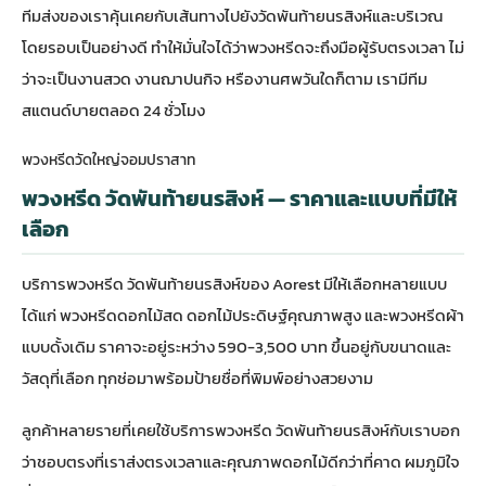
ทีมส่งของเราคุ้นเคยกับเส้นทางไปยังวัดพันท้ายนรสิงห์และบริเวณ
โดยรอบเป็นอย่างดี ทำให้มั่นใจได้ว่าพวงหรีดจะถึงมือผู้รับตรงเวลา ไม่
ว่าจะเป็นงานสวด งานฌาปนกิจ หรืองานศพวันใดก็ตาม เรามีทีม
สแตนด์บายตลอด 24 ชั่วโมง
พวงหรีดวัดใหญ่จอมปราสาท
พวงหรีด วัดพันท้ายนรสิงห์ — ราคาและแบบที่มีให้
เลือก
บริการพวงหรีด วัดพันท้ายนรสิงห์ของ Aorest มีให้เลือกหลายแบบ
ได้แก่ พวงหรีดดอกไม้สด ดอกไม้ประดิษฐ์คุณภาพสูง และพวงหรีดผ้า
แบบดั้งเดิม ราคาจะอยู่ระหว่าง 590-3,500 บาท ขึ้นอยู่กับขนาดและ
วัสดุที่เลือก ทุกช่อมาพร้อมป้ายชื่อที่พิมพ์อย่างสวยงาม
ลูกค้าหลายรายที่เคยใช้บริการพวงหรีด วัดพันท้ายนรสิงห์กับเราบอก
ว่าชอบตรงที่เราส่งตรงเวลาและคุณภาพดอกไม้ดีกว่าที่คาด ผมภูมิใจ