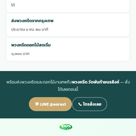
ได้
ส่งพวงหรีดจากกรุงเทพ
ประมาณ ๑ ชม. ๒๐ นาที
พวงหรีดดอกไม้สดเริ่ม
๑,๓๐๐ บาท
พร้อมส่งพวงหรีดและดอกไม้งานศพถึง
พวงหรีด วัดพันท้ายนรสิงห์
— สั่ง
ได้เลยตอนนี้
💬 LINE @aorest
📞 โทรสั่งเลย
100%
MONEY BACK