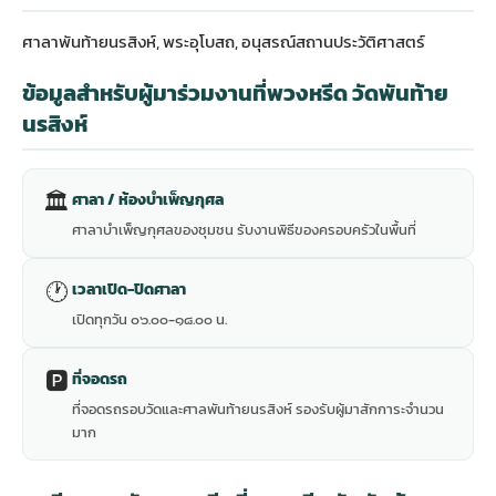
ศาลาพันท้ายนรสิงห์, พระอุโบสถ, อนุสรณ์สถานประวัติศาสตร์
ข้อมูลสำหรับผู้มาร่วมงานที่พวงหรีด วัดพันท้าย
นรสิงห์
🏛
ศาลา / ห้องบำเพ็ญกุศล
ศาลาบำเพ็ญกุศลของชุมชน รับงานพิธีของครอบครัวในพื้นที่
🕐
เวลาเปิด-ปิดศาลา
เปิดทุกวัน ๐๖.๐๐-๑๘.๐๐ น.
🅿️
ที่จอดรถ
ที่จอดรถรอบวัดและศาลพันท้ายนรสิงห์ รองรับผู้มาสักการะจำนวน
มาก