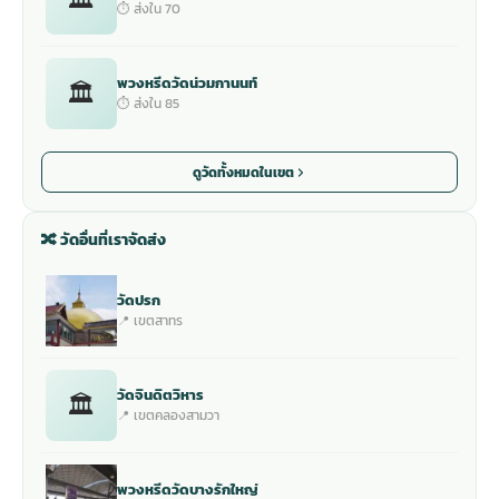
⏱ ส่งใน 70
พวงหรีดวัดน่วมกานนท์
🏛
⏱ ส่งใน 85
ดูวัดทั้งหมดในเขต
🔀 วัดอื่นที่เราจัดส่ง
วัดปรก
📍 เขตสาทร
วัดจินดิตวิหาร
🏛
📍 เขตคลองสามวา
พวงหรีดวัดบางรักใหญ่