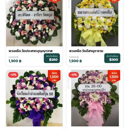
พวงหรีด วัดประสาทบุญญาวาส
พวงหรีด วัดดิสานุการาม
มัดจำเพียง
มัดจำเพียง
1,600
฿
1,800
฿
฿260
฿300
1,300
฿
1,500
฿
-17%
-17%