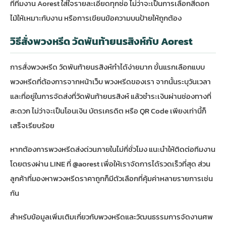
ที่ทีมงาน Aorest ใส่ใจรายละเอียดทุกช่อ ไม่ว่าจะเป็นการเลือกสีดอก
ไม้ให้เหมาะกับงาน หรือการเขียนข้อความบนป้ายให้ถูกต้อง
วิธีสั่งพวงหรีด วัดพันท้ายนรสิงห์กับ Aorest
การสั่งพวงหรีด วัดพันท้ายนรสิงห์ทำได้ง่ายมาก ขั้นแรกเลือกแบบ
พวงหรีดที่ต้องการจากหน้าเว็บ
พวงหรีด
ของเรา จากนั้นระบุวันเวลา
และที่อยู่ในการจัดส่งที่วัดพันท้ายนรสิงห์ แล้วชำระเงินผ่านช่องทางที่
สะดวก ไม่ว่าจะเป็นโอนเงิน บัตรเครดิต หรือ QR Code เพียงเท่านี้ก็
เสร็จเรียบร้อย
หากต้องการ
พวงหรีดส่งด่วน
ภายในไม่กี่ชั่วโมง แนะนำให้ติดต่อทีมงาน
โดยตรงผ่าน LINE ที่
@aorest
เพื่อให้เราจัดการได้รวดเร็วที่สุด ส่วน
ลูกค้าที่มองหา
พวงหรีดราคาถูก
ก็มีตัวเลือกที่คุ้มค่าหลายรายการเช่น
กัน
สำหรับข้อมูลเพิ่มเติมเกี่ยวกับ
พวงหรีด
และวัฒนธรรมการจัดงานศพ