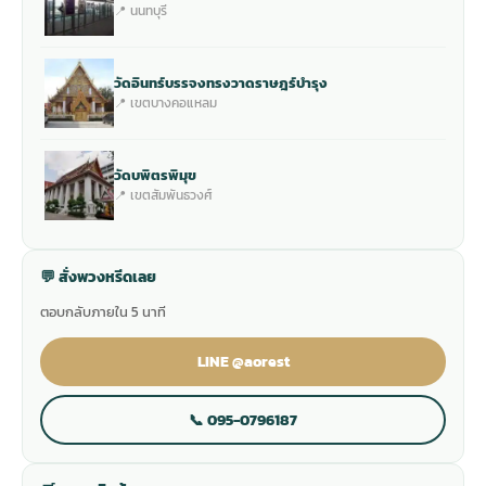
📍 นนทบุรี
วัดอินทร์บรรจงทรงวาดราษฎร์บำรุง
📍 เขตบางคอแหลม
วัดบพิตรพิมุข
📍 เขตสัมพันธวงศ์
💬 สั่งพวงหรีดเลย
ตอบกลับภายใน 5 นาที
LINE @aorest
📞 095-0796187