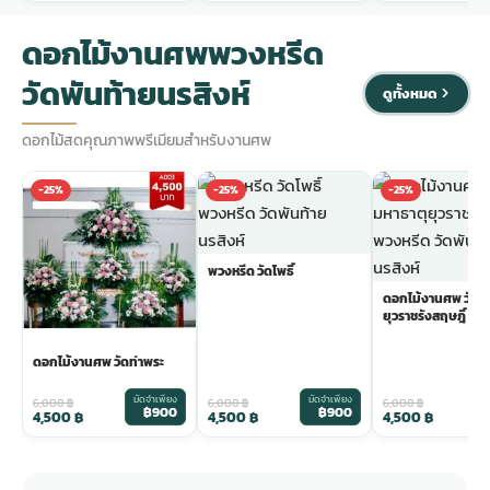
ดอกไม้งานศพพวงหรีด
วัดพันท้ายนรสิงห์
ดูทั้งหมด
ดอกไม้สดคุณภาพพรีเมียมสำหรับงานศพ
-25%
-25%
-25%
พวงหรีด วัดโพธิ์
ดอกไม้งานศพ วัดม
ยุวราชรังสฤษฎิ์
ดอกไม้งานศพ วัดท่าพระ
มัดจำเพียง
มัดจำเพียง
ม
6,000
฿
6,000
฿
6,000
฿
฿900
฿900
4,500
฿
4,500
฿
4,500
฿