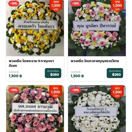
-19%
-19%
พวงหรีด วัดพระราม 9 กาญจนา
พวงหรีด วัดเทวราชกุญชรวรวิหาร
ภิเษก
มัดจำเพียง
มัดจำเพียง
1,600
฿
1,600
฿
฿260
฿260
1,300
฿
1,300
฿
-19%
-19%