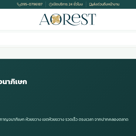
095-0796187
เปิดบริการ 24 ชั่วโมง
ส่งด่วนถึงหน้างาน
จนาภิเษก
 ๙ กาญจนาภิเษก ห้วยขวาง เขตห้วยขวาง รวดเร็ว ตรงเวลา จากปากคลองตลาด