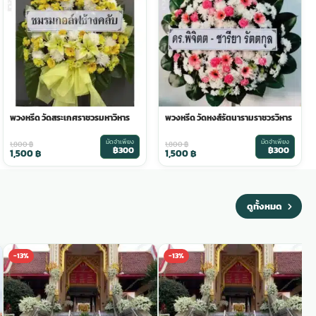
พวงหรีด วัดสระเกศราชวรมหาวิหาร
พวงหรีด วัดหงส์รัตนารามราชวรวิหาร
มัดจำเพียง
มัดจำเพียง
1,800
฿
1,800
฿
฿300
฿300
1,500
฿
1,500
฿
ดูทั้งหมด
-13%
-13%