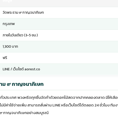
ข้อมูล
วัดพระราม ๙ กาญจนาภิเษก
กรุงเทพ
ภายในวันเดียว (3-5 ชม.)
1,300 บาท
ฟรี
LINE / เว็บไซต์ aorest.co
ะราม ๙ กาญจนาภิเษก
ค้าทั่วประเทศ พวงหรีดทุกชิ้นจัดทำด้วยดอกไม้สดจากปากคลองตลาด มีให้เล
ม่มีค่าใช้จ่ายเพิ่ม สามารถสั่งผ่าน LINE หรือเว็บไซต์ได้ตลอด 24 ชั่วโมง ทีม
าม ๙ กาญจนาภิเษกอย่างสมบูรณ์