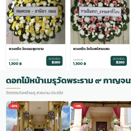
พวงดอกไม้งานศพ
tpdecorate ปูพื้น
พวงหรีด วัดจอมสุดาราม
พวงหรีด วัดโบสถ์สามเสน
มัดจำเพียง
มัดจำเพียง
1,600
฿
1,600
฿
฿260
฿260
1,300
฿
1,300
฿
ดอกไม้หน้าเมรุวัดพระราม ๙ กาญจน
จัดตกแต่งหน้าเมรุ สวยงาม ประณีต
-20%
-14%