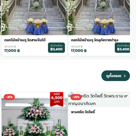
ดอกไม้หน้าเมรุ วัดสามจีนใต้
ดอกไม้หน้าเมรุ วัดอุภัยราชบำรุง
มัดจำเพียง
มัดจำเพียง
19,500
฿
19,500
฿
฿3,400
฿3,400
17,000
฿
17,000
฿
ดูทั้งหมด
-25%
-25%
พวงหรีด วัดโพธิ์