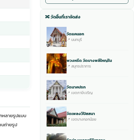
🔀 วัดอื่นที่เราจัดส่ง
วัดแคนอก
📍 นนทบุรี
พวงหรีด วัดบางพลีใหญ่ใน
📍 สมุทรปราการ
วัดนาคปรก
📍 เขตภาษีเจริญ
วัดเพลงวิปัสสนา
ือกหลายรูปแบบ
📍 เขตบางกอกน้อย
งานถ่ายรูป