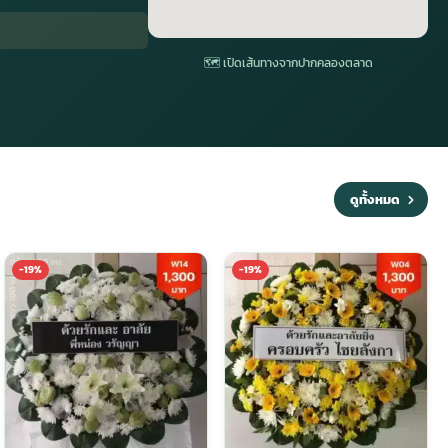
🗺 เปิดเส้นทางจากปากคลองตลาด
ดูทั้งหมด
-19%
-19%