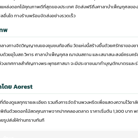
หล่งดอกไม้คุณภาพดีที่สุดของประเทศ จัดส่งฟรีถึงศาลาบำเพ็ญกุศลของ
ลอื่นใด ทางร้านพร้อมจัดส่งอย่างรวดเร็ว
เทพ
กลางทางจิตวิญญาณของชุมชนท้องถิ่น วัดแห่งนี้สร้างขึ้นด้วยศรัทธาของชา
ระกอบด้วยอุโบสถ วิหาร ศาลาบำเพ็ญกุศล ฌาปนสถาน และเสนาสนะสงฆ์ครบครั
าะในช่วงเทศกาลสำคัญทางพระพุทธศาสนา จะมีประชาชนมาทำบุญตักบาตรและร
กโดย Aorest
ี่ต้องดูแลทุกรายละเอียด รวมถึงการจัด
ร้านพวงหรีด
เพื่อแสดงความไว้อาลั
พิถีพิถันด้วยดอกไม้สดคุณภาพจากปากคลองตลาด ราคาเริ่มต้น 1,300 บาท พร
ายรูปส่งให้ท่านทราบทันที