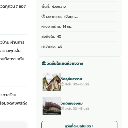
วัดทุกวัน ตลอด
พื้นที่:
ห้วยขวาง
🕐 เวลาศาลา:
เปิดทุกว…
ห่างจากร้าน:
14 กม.
ส่งถึงใน:
40
วบ้าน ผ่านการ
ค่าจัดส่ง:
ฟรี
น ชาวพุทธใน
่วมกิจกรรมกัน
🏛 วัดอื่นในเขตห้วยขวาง
วัดอุทัยธาราม
⏱ ส่งใน 30-45 นาที
ย ทาง
ร้าน
้อมจัดส่งฟรีถึง
วัดใหม่ช่องลม
⏱ ส่งใน 30-45 นาที
ดูวัดทั้งหมดในเขต