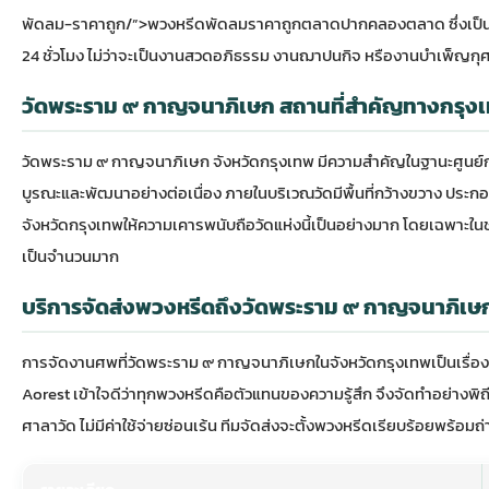
พัดลม-ราคาถูก/”>พวงหรีดพัดลมราคาถูกตลาดปากคลองตลาด ซึ่งเป็นแ
24 ชั่วโมง ไม่ว่าจะเป็นงานสวดอภิธรรม งานฌาปนกิจ หรืองานบำเพ็ญกุศ
วัดพระราม ๙ กาญจนาภิเษก สถานที่สำคัญทางกรุง
วัดพระราม ๙ กาญจนาภิเษก
จังหวัดกรุงเทพ มีความสำคัญในฐานะศูนย์
บูรณะและพัฒนาอย่างต่อเนื่อง ภายในบริเวณวัดมีพื้นที่กว้างขวาง ป
จังหวัดกรุงเทพให้ความเคารพนับถือวัดแห่งนี้เป็นอย่างมาก โดยเฉพ
เป็นจำนวนมาก
บริการจัดส่งพวงหรีดถึงวัดพระราม ๙ กาญจนาภิเษ
การจัดงานศพที่วัดพระราม ๙ กาญจนาภิเษกในจังหวัดกรุงเทพเป็นเรื่องท
Aorest
เข้าใจดีว่าทุกพวงหรีดคือตัวแทนของความรู้สึก จึงจัดทำอย่าง
ศาลาวัด ไม่มีค่าใช้จ่ายซ่อนเร้น ทีมจัดส่งจะตั้งพวงหรีดเรียบร้อยพร้อมถ่