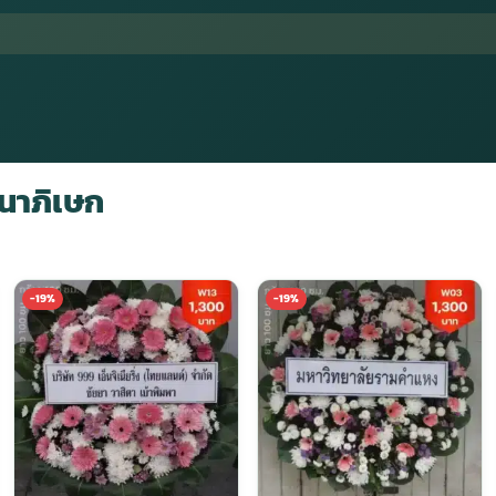
นาภิเษก
-19%
-19%