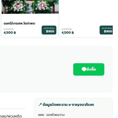
ดอกไม้งานศพ วัดท่าพระ
มัดจำเพียง
มัดจำเพียง
6,000
฿
6,000
฿
฿900
฿900
4,500
฿
4,500
฿
สั่งซื้อ
📍 ข้อมูลวัดพระราม ๙ กาญจนาภิเษก
เขต:
เขตห้วยขวาง
ัดลม
/พวงหรีด