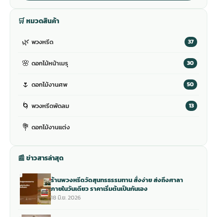
🛒 หมวดสินค้า
🌿
พวงหรีด
37
🌸
ดอกไม้หน้าเมรุ
30
🌷
ดอกไม้งานศพ
50
🌀
พวงหรีดพัดลม
13
💐
ดอกไม้งานแต่ง
📰 ข่าวสารล่าสุด
ร้านพวงหรีดวัดสุนทรธรรมทาน สั่งง่าย ส่งถึงศาลา
ภายในวันเดียว ราคาเริ่มต้นเป็นกันเอง
18 มิ.ย. 2026