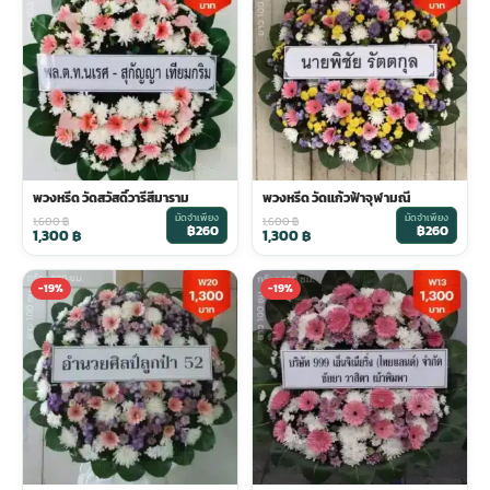
พวงดอกไม้งานศพ
tpdecorate ปูพื้น
พวงหรีด วัดสวัสดิ์วารีสีมาราม
พวงหรีด วัดแก้วฟ้าจุฬามณี
มัดจำเพียง
มัดจำเพียง
1,600
฿
1,600
฿
฿260
฿260
1,300
฿
1,300
฿
-19%
-19%