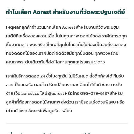
ทำไมเลือก Aorest สำหรับงานที่วัดพระปฐมเจดีย์
เหตุผลที่ลูกค้าจำนวนมากเลือก Aorest สำหรับงานที่วัดพระปฐม
เจดีย์คือเรื่องของความเชื่อมั่นในคุณภาพ ดอกไม้ของเราคัดเกรดทุก
ชิ้นจาก
ตลาดพวงหรีดที่ใหญ่ที่สุดในไทย
เก็บในห้องเย็นจนถึงเวลาส่ง
ทีมจัดดอกไม้ของเราฝีมือดี จัดด้วยมือทุกขั้นตอน ทุกพวงหรีดมี
คุณภาพระดับเดียวกับที่ส่งให้สถานทูตและโรงแรม 5 ดาว
เราให้บริการตลอด 24 ชั่วโมงทุกวัน ไม่มีวันหยุด สั่งดึกก็ส่งได้ ทีมรับ
สายเป็นคนจริง ตอบไว ปรับเปลี่ยนรายละเอียดได้ทันที ช่องทางสั่ง
ง่าย เว็บ aorest.co ไลน์ @aorest หรือโทร 095-079-6187 สำหรับ
ลูกค้าที่ต้องการ
ดอกไม้งานศพ ส่งด่วน
เรามีรอบเร่งด่วนพิเศษ หรือ
เข้า
หน้าแรก Aorest
เพื่อดูบริการอื่นๆ