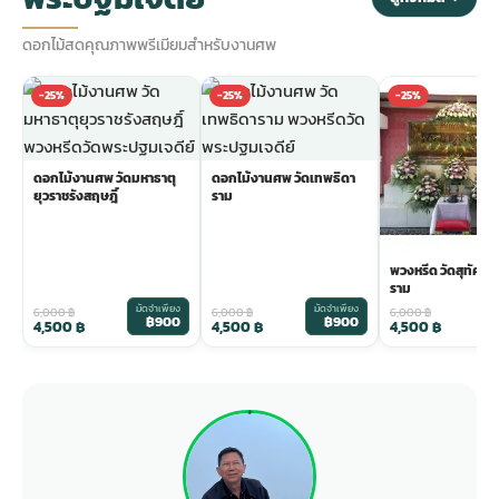
ดอกไม้สดคุณภาพพรีเมียมสำหรับงานศพ
-25%
-25%
-25%
ดอกไม้งานศพ วัดมหาธาตุ
ดอกไม้งานศพ วัดเทพธิดา
ยุวราชรังสฤษฎิ์
ราม
พวงหรีด วัดสุทัศน
ราม
มัดจำเพียง
มัดจำเพียง
ม
6,000
฿
6,000
฿
6,000
฿
฿900
฿900
4,500
฿
4,500
฿
4,500
฿