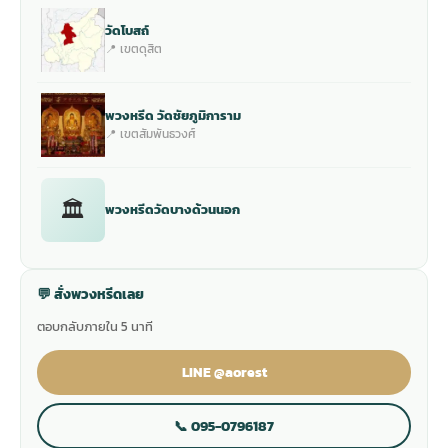
วัดโบสถ์
📍 เขตดุสิต
พวงหรีด วัดชัยภูมิการาม
📍 เขตสัมพันธวงศ์
🏛
พวงหรีดวัดบางด้วนนอก
💬 สั่งพวงหรีดเลย
ตอบกลับภายใน 5 นาที
LINE @aorest
📞 095-0796187