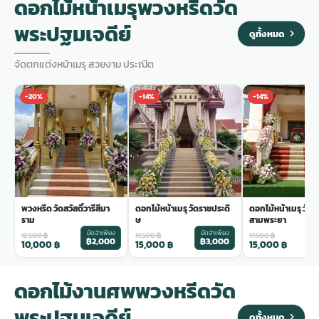
ดอกไม้หน้าเมรุพวงหรีดวัด
พระปฐมเจดีย์
ดูทั้งหมด
จัดตกแต่งหน้าเมรุ สวยงาม ประณีต
-20%
-14%
-14%
พวงหรีด วัดสวัสดิ์วารีสีมา
ดอกไม้หน้าเมรุ วัดราชประดิ
ดอกไม้หน้าเมรุ วัด
ราม
ษ
สามพระยา
มัดจำเพียง
มัดจำเพียง
ม
12,500
฿
17,500
฿
17,500
฿
฿2,000
฿3,000
฿
10,000
฿
15,000
฿
15,000
฿
ดอกไม้งานศพพวงหรีดวัด
พระปฐมเจดีย์
ดูทั้งหมด