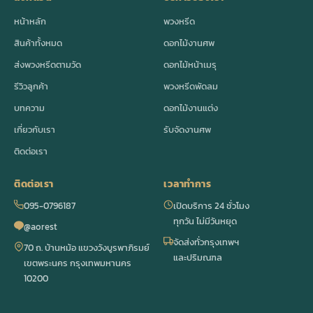
หน้าหลัก
พวงหรีด
สินค้าทั้งหมด
ดอกไม้งานศพ
ส่งพวงหรีดตามวัด
ดอกไม้หน้าเมรุ
รีวิวลูกค้า
พวงหรีดพัดลม
บทความ
ดอกไม้งานแต่ง
เกี่ยวกับเรา
รับจัดงานศพ
ติดต่อเรา
ติดต่อเรา
เวลาทำการ
095-0796187
เปิดบริการ 24 ชั่วโมง
ทุกวัน ไม่มีวันหยุด
@aorest
จัดส่งทั่วกรุงเทพฯ
70 ถ. บ้านหม้อ แขวงวังบูรพาภิรมย์
และปริมณฑล
เขตพระนคร กรุงเทพมหานคร
10200