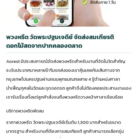
พวงหรีด วัดพระปฐมเจดีย์ จัดส่งสมเกียรติ
ดอกไม้สดจากปากคลองตลาด
Aorest มีประสบการณ์จัดส่งพวงหรีดสำหรับงานที่จัดในวัดสำคัญ
ระดับประเทศมาหลายปี ทีมรถส่งของเราคุ้นเคยกับเส้นทางจาก
กรุงเทพไปนครปฐมผ่านถนนพุทธมณฑลสาย 4 รู้ตำแหน่งศาลา
บำเพ็ญกุศลในวัดและจุดจอดรถ ลูกค้าจึงไม่ต้องคอยประสานงานเอง
เรารับเรื่องตั้งแต่ลูกค้าสั่งจนถึงพวงหรีดวางหน้าศาลาเรียบร้อย
บริการพวงหรีดพัดลม
ราคาพวงหรีด วัดพระปฐมเจดีย์เริ่มต้น 1,300 บาทสำหรับขนาด
มาตรฐาน สำหรับงานที่ต้องการสมเกียรติ ลูกค้าสามารถเลือกรุ่น