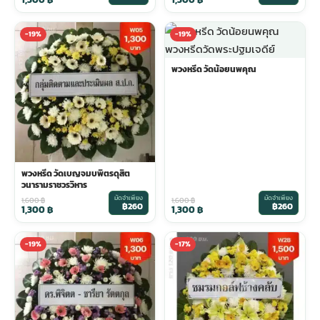
-19%
-19%
พวงหรีด วัดน้อยนพคุณ
พวงหรีด วัดเบญจมบพิตรดุสิต
วนารามราชวรวิหาร
มัดจำเพียง
มัดจำเพียง
1,600
฿
1,600
฿
฿260
฿260
1,300
฿
1,300
฿
-19%
-17%