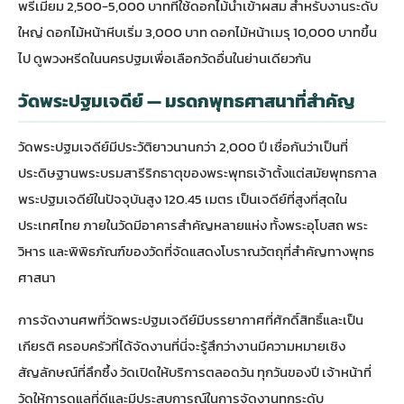
พรีเมียม 2,500-5,000 บาทที่ใช้ดอกไม้นำเข้าผสม สำหรับงานระดับ
ใหญ่ ดอกไม้หน้าหีบเริ่ม 3,000 บาท ดอกไม้หน้าเมรุ 10,000 บาทขึ้น
ไป ดู
พวงหรีดในนครปฐม
เพื่อเลือกวัดอื่นในย่านเดียวกัน
วัดพระปฐมเจดีย์ — มรดกพุทธศาสนาที่สำคัญ
วัดพระปฐมเจดีย์มีประวัติยาวนานกว่า 2,000 ปี เชื่อกันว่าเป็นที่
ประดิษฐานพระบรมสารีริกธาตุของพระพุทธเจ้าตั้งแต่สมัยพุทธกาล
พระปฐมเจดีย์ในปัจจุบันสูง 120.45 เมตร เป็นเจดีย์ที่สูงที่สุดใน
ประเทศไทย ภายในวัดมีอาคารสำคัญหลายแห่ง ทั้งพระอุโบสถ พระ
วิหาร และพิพิธภัณฑ์ของวัดที่จัดแสดงโบราณวัตถุที่สำคัญทางพุทธ
ศาสนา
การจัดงานศพที่วัดพระปฐมเจดีย์มีบรรยากาศที่ศักดิ์สิทธิ์และเป็น
เกียรติ ครอบครัวที่ได้จัดงานที่นี่จะรู้สึกว่างานมีความหมายเชิง
สัญลักษณ์ที่ลึกซึ้ง วัดเปิดให้บริการตลอดวัน ทุกวันของปี เจ้าหน้าที่
วัดให้การดูแลที่ดีและมีประสบการณ์ในการจัดงานทุกระดับ