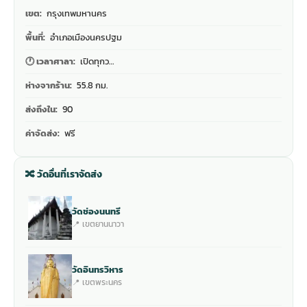
เขต:
กรุงเทพมหานคร
พื้นที่:
อำเภอเมืองนครปฐม
🕐 เวลาศาลา:
เปิดทุกว…
ห่างจากร้าน:
55.8 กม.
ส่งถึงใน:
90
ค่าจัดส่ง:
ฟรี
🔀 วัดอื่นที่เราจัดส่ง
วัดช่องนนทรี
📍 เขตยานนาวา
วัดอินทรวิหาร
📍 เขตพระนคร