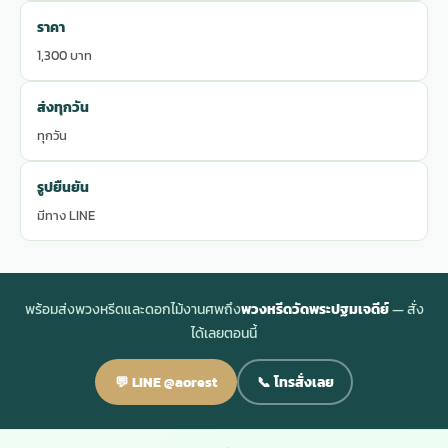
ราคา
1,300 บาท
ส่งทุกวัน
ทุกวัน
รูปยืนยัน
มีทาง LINE
พร้อมส่งพวงหรีดและดอกไม้งานศพถึง
พวงหรีดวัดพระปฐมเจดีย์
— สั่ง
ได้เลยตอนนี้
💬 LINE @aorest
📞 โทรสั่งเลย