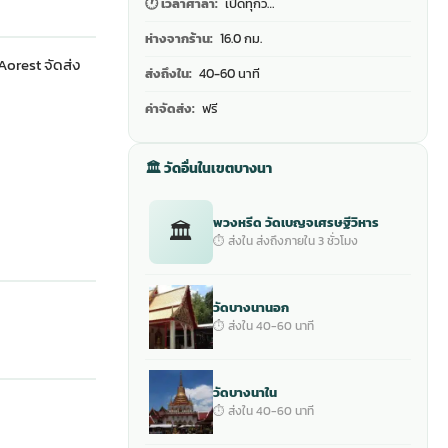
🕐 เวลาศาลา:
เปิดทุกว…
ห่างจากร้าน:
16.0 กม.
orest จัดส่ง
ส่งถึงใน:
40-60 นาที
ค่าจัดส่ง:
ฟรี
🏛 วัดอื่นในเขตบางนา
พวงหรีด วัดเบญจเศรษฐีวิหาร
🏛
⏱ ส่งใน ส่งถึงภายใน 3 ชั่วโมง
วัดบางนานอก
⏱ ส่งใน 40-60 นาที
วัดบางนาใน
⏱ ส่งใน 40-60 นาที