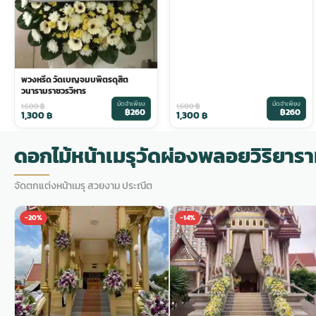
พวงดอกไม้งานศพ
tpdecorate ปูพื้น
พวงหรีด วัดเบญจมบพิตรดุสิต
วนารามราชวรวิหาร
มัดจำเพียง
มัดจำเพียง
1,600
฿
1,600
฿
฿260
฿260
1,300
฿
1,300
฿
ดอกไม้หน้าเมรุวัดผ่องพลอยวิริยาร
จัดตกแต่งหน้าเมรุ สวยงาม ประณีต
-20%
-14%