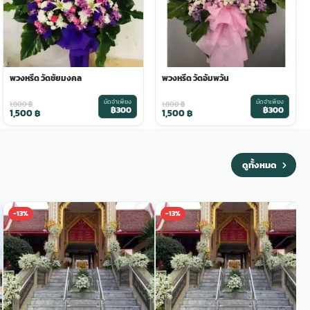
พวงหรีด วัดชัยมงคล
พวงหรีด วัดอัมพวัน
มัดจำเพียง
มัดจำเพียง
1,800
฿
1,800
฿
฿300
฿300
1,500
฿
1,500
฿
ดูทั้งหมด
-13%
-13%