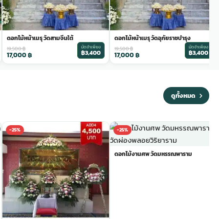
ดอกไม้หน้าเมรุ วัดสามจีนใต้
ดอกไม้หน้าเมรุ วัดอุภัยราชบำรุง
มัดจำเพียง
มัดจำเพียง
19,500
฿
19,500
฿
฿3,400
฿3,400
17,000
฿
17,000
฿
ดูทั้งหมด
-25%
-25%
ดอกไม้งานศพ วัดมหรรณพาราม