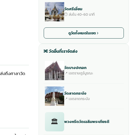
วัดศรีเอี่ยม
⏱ ส่งใน 40-60 นาที
ดูวัดทั้งหมดในเขต
🔀 วัดอื่นที่เราจัดส่ง
วัดบางปะกอก
ส่งถึงศาลาวัด
📍 เขตราษฎร์บูรณะ
วัดลาดกระบัง
📍 เขตลาดกระบัง
🏛
พวงหรีดวัดเฉลิมพระเกียรติ