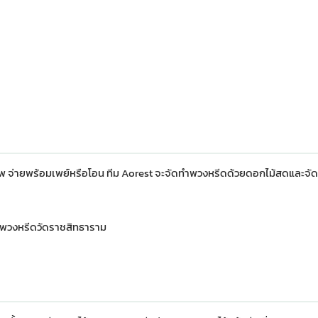
้าภาพ จ่ายพร้อมเพย์หรือโอน ทีม Aorest จะจัดทำพวงหรีดด้วยดอกไม้สดและจัด
พวงหรีดวัดราชสิทธาราม