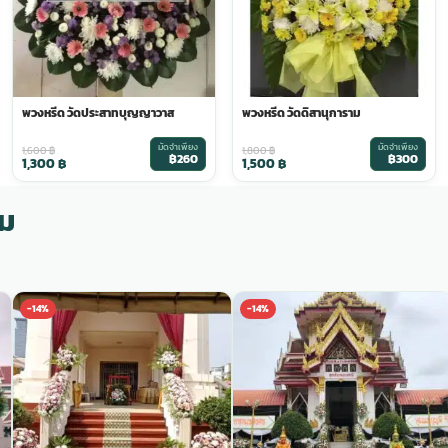
พวงหรีด วัดประสาทบุญญาวาส
พวงหรีด วัดดิสานุการาม
มัดจำเพียง
มัดจำเพียง
1,600
฿
1,800
฿
฿260
฿300
1,300
฿
1,500
฿
าม
-14%
-14%