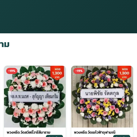
ราม
-19%
-19%
พวงหรีด วัดสวัสดิ์วารีสีมาราม
พวงหรีด วัดแก้วฟ้าจุฬามณี