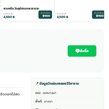
พวงหรีด วัดสุทัศนเทพวราราม
มัดจำเพียง
มัดจำเพียง
6,000
฿
6,000
฿
฿900
฿900
4,500
฿
4,500
฿
สั่งซื้อ
📍 ข้อมูลวัดผ่องพลอยวิริยาราม
เขต:
เขตบางนา
หรีดดอกไม้สด
พื้นที่:
บางนา