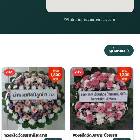
🗺 เปิดเส้นทางจากปากคลองตลาด
ดูทั้งหมด
-19%
-19%
พวงหรีด วัดธรรมาภิรตาราม
พวงหรีด วัดประชาระบือธรรม