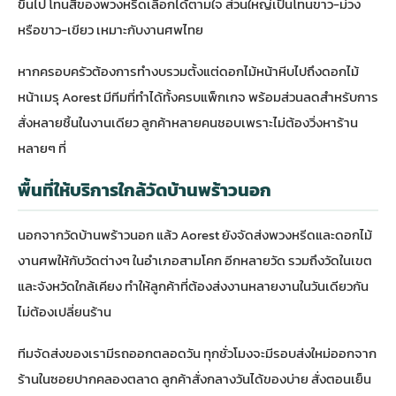
ขึ้นไป โทนสีของพวงหรีดเลือกได้ตามใจ ส่วนใหญ่เป็นโทนขาว-ม่วง
หรือขาว-เขียว เหมาะกับงานศพไทย
หากครอบครัวต้องการทำงบรวมตั้งแต่ดอกไม้หน้าหีบไปถึงดอกไม้
หน้าเมรุ Aorest มีทีมที่ทำได้ทั้งครบแพ็กเกจ พร้อมส่วนลดสำหรับการ
สั่งหลายชิ้นในงานเดียว ลูกค้าหลายคนชอบเพราะไม่ต้องวิ่งหาร้าน
หลายๆ ที่
พื้นที่ให้บริการใกล้วัดบ้านพร้าวนอก
นอกจากวัดบ้านพร้าวนอก แล้ว Aorest ยังจัดส่งพวงหรีดและดอกไม้
งานศพให้กับวัดต่างๆ ในอำเภอสามโคก อีกหลายวัด รวมถึงวัดในเขต
และจังหวัดใกล้เคียง ทำให้ลูกค้าที่ต้องส่งงานหลายงานในวันเดียวกัน
ไม่ต้องเปลี่ยนร้าน
ทีมจัดส่งของเรามีรถออกตลอดวัน ทุกชั่วโมงจะมีรอบส่งใหม่ออกจาก
ร้านในซอยปากคลองตลาด ลูกค้าสั่งกลางวันได้ของบ่าย สั่งตอนเย็น