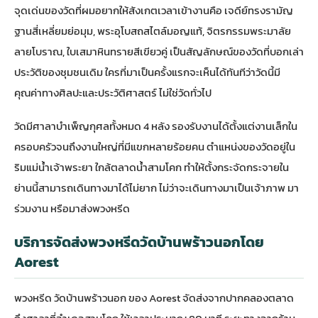
จุดเด่นของวัดที่ผมอยากให้สังเกตเวลาเข้างานคือ เจดีย์ทรงรามัญ
ฐานสี่เหลี่ยมย่อมุม, พระอุโบสถสไตล์มอญแท้, จิตรกรรมพระมาลัย
ลายโบราณ, ใบเสมาหินทรายสีเขียวคู่ เป็นสัญลักษณ์ของวัดที่บอกเล่า
ประวัติของชุมชนเดิม ใครที่มาเป็นครั้งแรกจะเห็นได้ทันทีว่าวัดนี้มี
คุณค่าทางศิลปะและประวัติศาสตร์ ไม่ใช่วัดทั่วไป
วัดมีศาลาบำเพ็ญกุศลทั้งหมด 4 หลัง รองรับงานได้ตั้งแต่งานเล็กใน
ครอบครัวจนถึงงานใหญ่ที่มีแขกหลายร้อยคน ตำแหน่งของวัดอยู่ใน
ริมแม่น้ำเจ้าพระยา ใกล้ตลาดน้ำสามโคก ทำให้ตั้งกระจัดกระจายใน
ย่านนี้สามารถเดินทางมาได้ไม่ยาก ไม่ว่าจะเดินทางมาเป็นเจ้าภาพ มา
ร่วมงาน หรือมาส่งพวงหรีด
บริการจัดส่งพวงหรีดวัดบ้านพร้าวนอกโดย
Aorest
พวงหรีด วัดบ้านพร้าวนอก ของ Aorest จัดส่งจากปากคลองตลาด