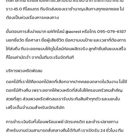
ถึงศาลาที่อำเภอสามโคก ใช้เวลาประมาณ 80 นาที ระยะทางจากร้าน
ราว 45.0 กิโลเมตร ทีมจัดส่งของเราชำนาญเส้นทางทุกซอกซอย ไม่
ต้องเป็นห่วงเรื่องการหลงทาง
ขั้นตอนการสั่งง่ายมาก แค่ทักไลน์ @aorest หรือโทร 095-079-6187
บอกชื่อวัด ชื่อศาลา ชื่อผู้เสียชีวิต ข้อความบนป้าย และเวลาที่ต้องการ
ให้ส่งถึง ทีมจะออกแบบให้ดูในไลน์ก่อนผลิตจริง ลูกค้ายืนยันแบบเสร็จ
ก็โอนค่ามัดจำ จากนั้นทีมจะเริ่มจัดทันที
บริการพวงหรีดพัดลม
ดอกไม้ที่เราใช้คือดอกไม้สดที่เลือกจากปากคลองตลาดในวันงาน ไม่ใช้
ดอกไม้ค้างคืน เพราะอยากให้พวงหรีดที่ส่งไปให้ครอบครัวคนสำคัญ
สวยที่สุด ส่วนพวงหรีดพัดลมเรารับประกันสินค้าทุกตัว และมอบใบ
เสร็จเต็มจำนวนสำหรับเบิกบริษัท
การชำระเงินรับทั้งโอนพร้อมเพย์ บัตรเครดิต และชำระปลายทาง
สำหรับงานด่วนสามารถสั่งกลางคืนได้ทันที เราเปิดรับ 24 ชั่วโมง ทีม