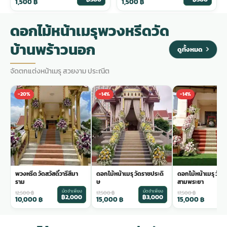
1,500
฿
1,500
฿
ดอกไม้หน้าเมรุพวงหรีดวัด
บ้านพร้าวนอก
ดูทั้งหมด
จัดตกแต่งหน้าเมรุ สวยงาม ประณีต
-20%
-14%
-14%
พวงหรีด วัดสวัสดิ์วารีสีมา
ดอกไม้หน้าเมรุ วัดราชประดิ
ดอกไม้หน้าเมรุ วัด
ราม
ษ
สามพระยา
มัดจำเพียง
มัดจำเพียง
ม
12,500
฿
17,500
฿
17,500
฿
฿2,000
฿3,000
฿
10,000
฿
15,000
฿
15,000
฿