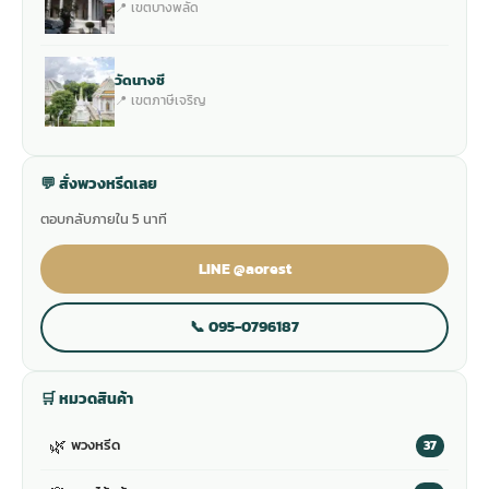
📍 เขตบางพลัด
วัดนางชี
📍 เขตภาษีเจริญ
💬 สั่งพวงหรีดเลย
ตอบกลับภายใน 5 นาที
LINE @aorest
📞 095-0796187
🛒 หมวดสินค้า
🌿
พวงหรีด
37