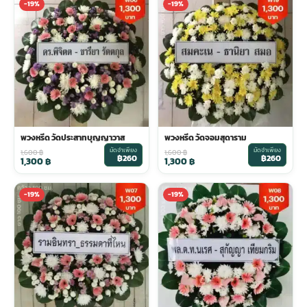
-19%
-19%
พวงหรีด วัดประสาทบุญญาวาส
พวงหรีด วัดจอมสุดาราม
มัดจำเพียง
มัดจำเพียง
1,600
฿
1,600
฿
฿260
฿260
1,300
฿
1,300
฿
-19%
-19%