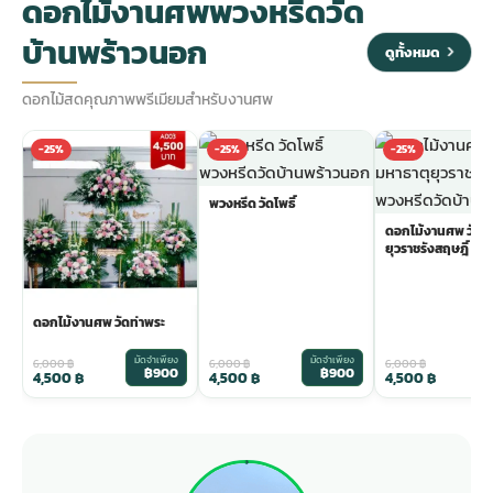
ดอกไม้งานศพพวงหรีดวัด
บ้านพร้าวนอก
ดูทั้งหมด
ดอกไม้สดคุณภาพพรีเมียมสำหรับงานศพ
-25%
-25%
-25%
พวงหรีด วัดโพธิ์
ดอกไม้งานศพ วัดม
ยุวราชรังสฤษฎิ์
ดอกไม้งานศพ วัดท่าพระ
มัดจำเพียง
มัดจำเพียง
ม
6,000
฿
6,000
฿
6,000
฿
฿900
฿900
4,500
฿
4,500
฿
4,500
฿