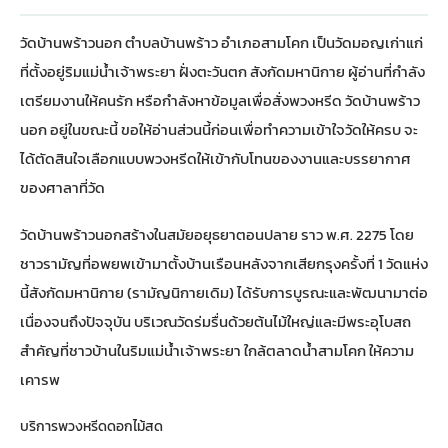
วัดบ้านพร้าวนอก ตำบลบ้านพร้าว อำเภอสามโคก เป็นวัดมอญเก่าแก่
ที่ตั้งอยู่ริมแม่น้ำเจ้าพระยา ฝั่งตะวันตก สังกัดมหานิกาย ผู้อ่านที่กำลัง
เตรียมงานให้คนรัก หรือกำลังหาข้อมูลเพื่อสั่งพวงหรีด วัดบ้านพร้าว
นอก อยู่ในขณะนี้ ขอให้อ่านส่วนนี้ก่อนเพื่อทำความเข้าใจวัดให้ครบ จะ
ได้ตัดสินใจเลือกแบบพวงหรีดให้เข้ากับโทนของงานและบรรยากาศ
ของศาลาที่วัด
วัดบ้านพร้าวนอกสร้างในสมัยอยุธยาตอนปลาย ราว พ.ศ. 2275 โดย
ชาวรามัญที่อพยพเข้ามาตั้งบ้านเรือนหลังจากเสียกรุงครั้งที่ 1 วัดแห่ง
นี้สังกัดมหานิกาย (รามัญนิกายเดิม) ได้รับการบูรณะและพัฒนามาต่อ
เนื่องจนถึงปัจจุบัน บริเวณวัดร่มรื่นด้วยต้นไม้ใหญ่และมีพระอุโบสถ
สำคัญที่ชาวบ้านในริมแม่น้ำเจ้าพระยา ใกล้ตลาดน้ำสามโคก ให้ความ
เคารพ
บริการพวงหรีดดอกไม้สด