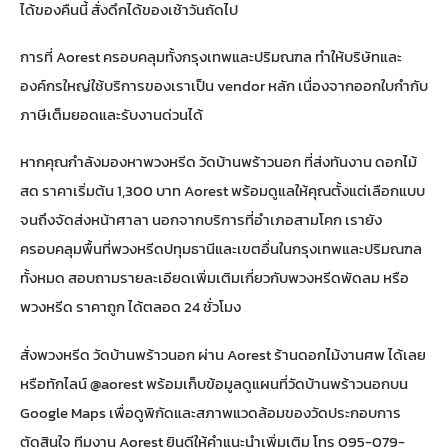
ได้ของคืนนี้ สั่งดึกได้ของเช้าวันถัดไป
การที่ Aorest ครอบคลุมทั้งกรุงเทพและปริมณฑล ทำให้บริษัทและ
องค์กรใหญ่ใช้บริการของเราเป็น vendor หลัก เนื่องจากออกใบกำกับ
ภาษีเต็มยอดและรับงานด่วนได้
หากคุณกำลังมองหาพวงหรีด วัดบ้านพร้าวนอก ที่ส่งทันงาน ดอกไม้
สด ราคาเริ่มต้น 1,300 บาท Aorest พร้อมดูแลให้คุณตั้งแต่เลือกแบบ
จนถึงจัดส่งหน้าศาลา นอกจากบริการที่อำเภอสามโคก เรายัง
ครอบคลุมพื้นที่
พวงหรีดปทุมธานี
และเขตอื่นในกรุงเทพและปริมณฑล
ทั้งหมด สอบถามรายละเอียดเพิ่มเติมเกี่ยวกับ
พวงหรีดพัดลม
หรือ
พวงหรีด ราคาถูก
ได้ตลอด 24 ชั่วโมง
สั่งพวงหรีด วัดบ้านพร้าวนอก ผ่าน
Aorest ร้านดอกไม้งานศพ
ได้เลย
หรือทักไลน์ @aorest พร้อมเก็บข้อมูล
ดูแผนที่วัดบ้านพร้าวนอกบน
Google Maps
เพื่อดูพิกัดและสภาพแวดล้อมของวัดประกอบการ
ตัดสินใจ ทีมงาน Aorest ยินดีให้คำแนะนำเพิ่มเติม โทร 095-079-