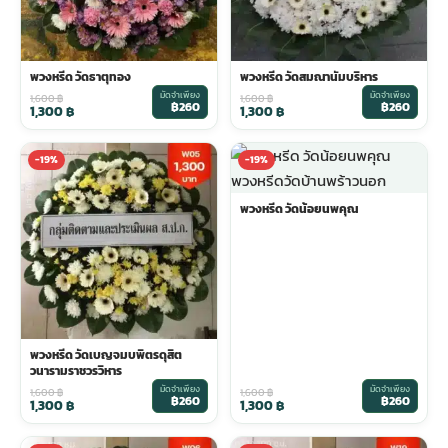
พวงดอกไม้งานศพ
พวงหรีด วัดธาตุทอง
พวงหรีด วัดสมณานัมบริหาร
มัดจำเพียง
มัดจำเพียง
tpdecorate ปูพื้น
1,600
฿
1,600
฿
฿260
฿260
1,300
฿
1,300
฿
-19%
-19%
พวงหรีด วัดน้อยนพคุณ
พวงหรีด วัดเบญจมบพิตรดุสิต
วนารามราชวรวิหาร
มัดจำเพียง
มัดจำเพียง
1,600
฿
1,600
฿
฿260
฿260
1,300
฿
1,300
฿