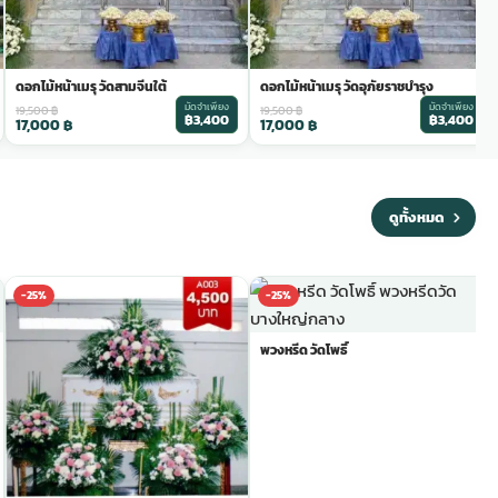
ดอกไม้หน้าเมรุ วัดสามจีนใต้
ดอกไม้หน้าเมรุ วัดอุภัยราชบำรุง
มัดจำเพียง
มัดจำเพียง
19,500
฿
19,500
฿
฿3,400
฿3,400
17,000
฿
17,000
฿
ดูทั้งหมด
-25%
-25%
พวงหรีด วัดโพธิ์