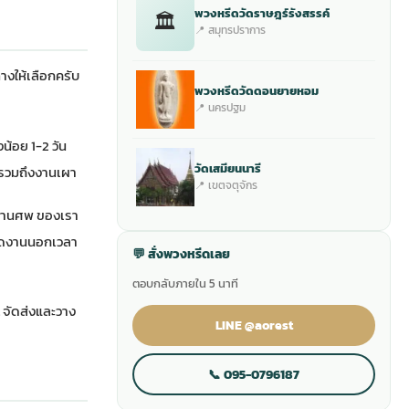
พวงหรีดวัดราษฎร์รังสรรค์
🏛
📍 สมุทรปราการ
างให้เลือกครับ
พวงหรีดวัดดอนยายหอม
📍 นครปฐม
้อย 1-2 วัน
วัดเสมียนนารี
น รวมถึงงานเผา
📍 เขตจตุจักร
้งานศพ
ของเรา
รจัดงานนอกเวลา
💬 สั่งพวงหรีดเลย
ตอบกลับภายใน 5 นาที
 จัดส่งและวาง
LINE @aorest
📞 095-0796187