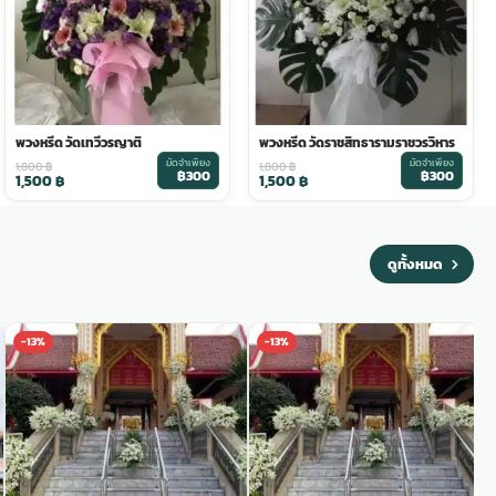
พวงหรีด วัดเทวีวรญาติ
พวงหรีด วัดราชสิทธารามราชวรวิหาร
มัดจำเพียง
มัดจำเพียง
1,800
฿
1,800
฿
฿300
฿300
1,500
฿
1,500
฿
ดูทั้งหมด
-13%
-13%