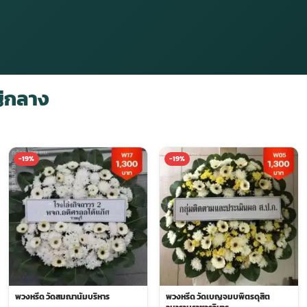
่กลาง
-19%
-19%
พวงหรีด วัดสมณานัมบริหาร
พวงหรีด วัดเบญจมบพิตรดุสิต