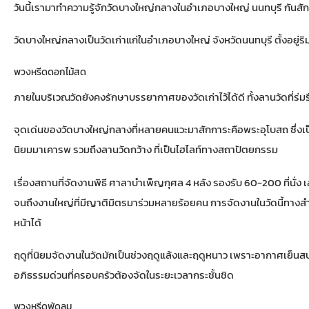
วันนี้เรามาทำความรู้จักวัดบางใหญ่กลางในอำเภอบางใหญ่ นนทบุรี กันสั
วัดบางใหญ่กลางเป็นวัดเก่าแก่ในอำเภอบางใหญ่ จังหวัดนนทบุรี ตั้งอยู่
พวงหรีดดอกไม้สด
ภายในบริเวณวัดยังคงรักษาบรรยากาศของวัดเก่าไว้ได้ดี ทั้งลานวัดที่ร่ม
จุดเด่นของวัดบางใหญ่กลางที่หลายคนแวะมาสักการะคือพระอุโบสถ ซึ่งเป็
นิยมมาเคารพ รวมถึงลานวัดกว้าง ที่เป็นไฮไลท์ทางสถาปัตยกรรม
เรื่องสถานที่จัดงานพิธี ศาลาบำเพ็ญกุศล 4 หลัง รองรับ 60-200 ที่นั่ง
จนถึงงานใหญ่ที่มีญาติมิตรมาร่วมหลายร้อยคน การจัดงานในวัดนี้ทางส
หน้าได้
ฤดูที่นิยมจัดงานในวัดมักเป็นช่วงฤดูแล้งและฤดูหนาว เพราะอากาศเย็นส
อภิธรรมด่วนที่ครอบครัวต้องจัดในระยะเวลากระชั้นชิด
พวงหรีดพัดลม