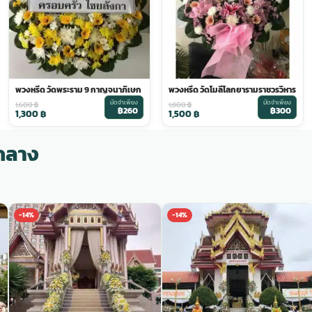
พวงหรีด วัดพระราม 9 กาญจนาภิเษก
พวงหรีด วัดโมลีโลกยารามราชวรวิหาร
มัดจำเพียง
มัดจำเพียง
1,600
฿
1,800
฿
฿260
฿300
1,300
฿
1,500
฿
่กลาง
-14%
-14%