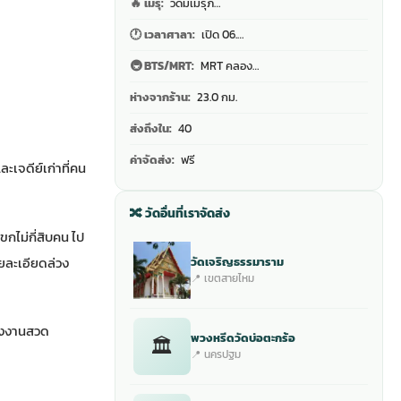
🔥 เมรุ:
วัดมีเมรุภ…
🕐 เวลาศาลา:
เปิด 06.…
🚇 BTS/MRT:
MRT คลอง…
ห่างจากร้าน:
23.0 กม.
ส่งถึงใน:
40
ค่าจัดส่ง:
ฟรี
เจดีย์เก่าที่คน
🔀 วัดอื่นที่เราจัดส่ง
กไม่กี่สิบคน ไป
ยละเอียดล่วง
วัดเจริญธรรมาราม
📍 เขตสายไหม
ถึงงานสวด
พวงหรีดวัดบ่อตะกร้อ
🏛
📍 นครปฐม