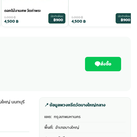
ดอกไม้งานศพ วัดท่าพระ
มัดจำเพียง
มัดจำเพียง
6,000
฿
6,000
฿
฿900
฿900
4,500
฿
4,500
฿
สั่งซื้อ
ใหญ่ นนทบุรี
📍 ข้อมูลพวงหรีดวัดบางใหญ่กลาง
เขต:
กรุงเทพมหานคร
พื้นที่:
อำเภอบางใหญ่