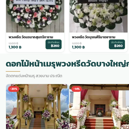
พวงดอกไม้งานศพ
tpdecorate ปูพื้น
พวงหรีด วัดนรนาถสุนทริการาม
พวงหรีด วัดบุรณศิริมาตยาราม
มัดจำเพียง
มัดจำเพียง
1,600
฿
1,600
฿
฿260
฿260
1,300
฿
1,300
฿
ดอกไม้หน้าเมรุพวงหรีดวัดบางใหญ
จัดตกแต่งหน้าเมรุ สวยงาม ประณีต
-20%
-14%